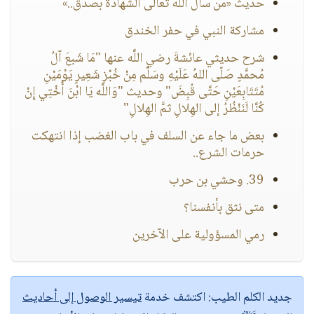
حديث «من سأل الله تعالى الشهادة بصدق..»
مشاركة النبي في حفر الخندق
شرح حديثي عائشةَ رضي اللَّه عنها "مَا شَبعَ آلُ
مُحمَّدٍ صَلّى اللهُ عَلَيْهِ وسَلَّم مِنْ خُبْزِ شَعِيرٍ يَوْمَيْنِ
مُتَتَابِعَيْنِ حَتَّى قُبِضَ" وحديث "وَاللَّه يَا ابْنَ أُخْتِي إِنْ
كُنَّا لَنَنْظُرُ إلى الهِلالِ ثمَّ الهِلالِ"
بعض ما جاء عن السلف في باب الغضب إذا انتهكت
حرمات الشرع..
39. وحشي بن حرب
متى نثق بأنفسنا؟
رمي المسؤولية على الآخرين
جديد الكلم الطيب:
اكتشف خدمة
تيسير الوصول إلى أحاديث