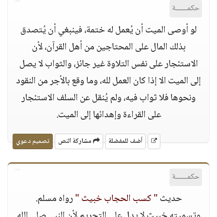
حكمــــــة
لو أوصى الميت أن يُعمل له ختمة، فينبغي أن يُتصدق
بذلك المال على المحتاجين من أهل القرآن، لأن
الاستئجار على نفس التلاوة غير جائز، والثواب لا يصل
إلى الميت الا إذا كان العمل لله، وما وقع بالأجر من النقود
ونحوها فلا ثواب فيه، ولم يُنقل عن السلف الاستئجار
على القراءة وإهدائها إلى الميت.
أضف للمفضلة
مشاركة النص
تصميم دعوي
حكمــــــة
حديث
" كسب الحجاب خبيث "
رواه مسلم.
وتسميته خبيث لا يدل على التحريم لأن النبي صلى الله