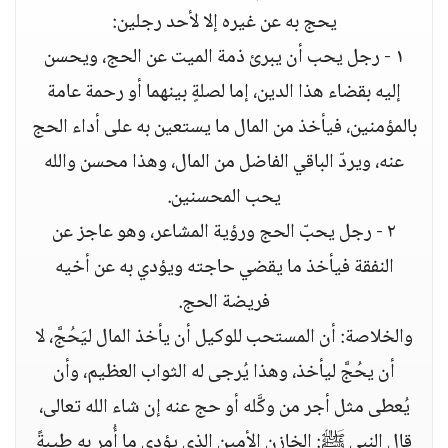
يحج به عن غيره إلا لأحد رجلين:
١ - رجل يحب أن يبرئ ذمة الميت عن الحج، ويحسن
إليه بقضاء هذا الدين، إما لصلةٍ بينهما أو رحمة عامة
بالمؤمنين، فيأخذ من المال ما يستعين به على أداء الحج
عنه، ويردّ الباقي الفاضل من المال، وهذا محسن والله
يحب المحسنين.
٢ - رجل يحبّ الحج ورؤية المشاعر، وهو عاجز عن
النفقة فيأخذ ما يقضي حاجته ويؤدي به عن أخيه
فريضة الحج.
والخلاصة: أن المستحب للوكيل أن يأخذ المال ليَحُجَّ، لا
أن يحُجَّ ليأخذ، وهذا يُرجى له الثواب العظيم، وأن
يُعطى مثل أجر من وكَّله أو حج عنه إن شاء الله تعالى،
قال النبي ﷺ: الخازن الأمين الذي يؤدي ما أُمِر به طيبةً