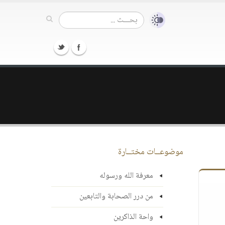
موضوعــات مختــارة
معرفة الله ورسوله
من درر الصحابة والتابعين
واحة الذاكرين