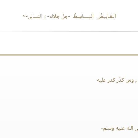
الـقَـابــِضُ الـبــــَاسِـطُ -جل جلاله-
:: التـــالى->
 ومن كدّر كدر عليه
 الله عليه وسلم-