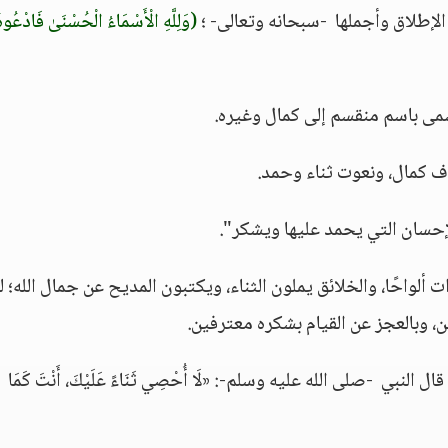
الإطلاق وأجملها -سبحانه وتعالى- ؛
(وَلِلَّهِ الْأَسْمَاءُ الْحُسْنَىٰ فَادْعُوهُ
يسمى باسم منقسم إلى كمال وغيره.
ف كمال، ونعوت ثناء وحمد.
والإحسان التي يحمد عليها ويشكر".
ات ألواحًا، والخلائق يملون الثناء، ويكتبون المديح عن جمال الله؛ لك
 وبالعجز عن القيام بشكره معترفين.
لنبي -صلى الله عليه وسلم-: «لَا أُحْصِي ثَنَاءً عَلَيْكَ، أَنْتَ كَمَا