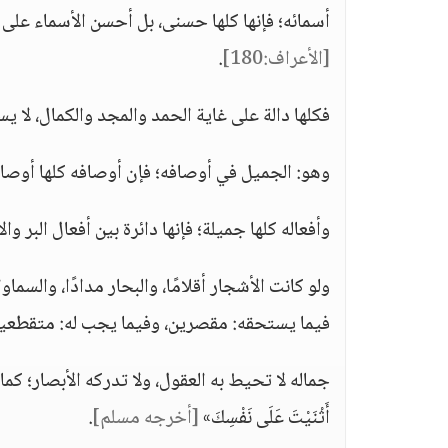
أسمائه؛ فإنها كلها حسنى، بل أحسن الأسماء على 
[الأعراف:180]
.
فكلها دالة على غاية الحمد والمجد والكمال، لا 
وهو: الجميل في أوصافه؛ فإن أوصافه كلها أوصا
وأفعاله كلها جميلة؛ فإنها دائرة بين أفعال البر 
ولو كانت الأشجار أقلامًا، والبحار مدادًا، والسماو
فيما يستحقه: مقصرين، وفيما يجب له: متقطعين،
جماله لا تحيط به العقول، ولا تدركه الأبصار؛ كما قال ا
أَثْنَيْتَ عَلَى نَفْسِكَ»
[أخرجه مسلم]
.