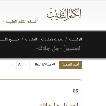
أقسام الكلم الطيب
الرئيسية
بحوث ومقالات | المقالات
مـــــــع اللــــــ
الجَمـِـيلُ -جل جلاله-
A
أضف للمفضلة
مشاركة المقال
-
+
86
الجَمـِـيلُ -جل جلاله-