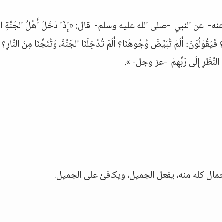
بي -صلى الله عليه وسلم- قال: «إِذَا دَخَلَ أَهْلُ الجَنَّةِ الجَن
لُوْنَ: أَلَمْ تُبَيِّضْ وُجُوهَنَا؟ أَلَمْ تُدْخِلْنَا الجَنَّةَ، وَتُنَجِّنَا مِنَ النَّارِ؟
َ النَّظَرِ إِلَى رَبِّهِمْ -عز وجل- ».
جمال كله منه، يفعل الجميل، ويكافئ على الجميل.