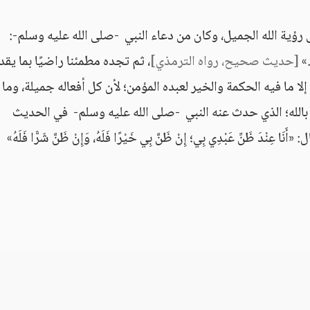
لى رؤية الله الجميل، وكان من دعاء النبي -صلى الله عليه وسلم-:
..»
[حديث صحيح، رواه الترمذي]
، ثم تجده مطمئنا راضيًا بما يقدر
ا ما فيه الحكمة والخير لعبده المؤمن؛ لأن كل أفعاله جميلة، وما 
بالله؛ الذي حدث عنه النبي -صلى الله عليه وسلم- في الحديث
 ظَنِّ عَبْدِي بِي؛ إِنْ ظَنَّ بِي خَيْرًا فَلَهُ، وَإِنْ ظَنَّ شَرًّا فَلَهُ»