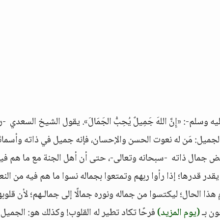
م-: «إِنَّ اللهَ جَمِيلٌ يُحِبُّ الجَمَالَ». يقول الشيخ السعدي -
الجميل: مَن له نعوت الحسن والإحسان، فإنه جميل في ذاته وأسمائ
عض جمال ذاته -سبحانه وتعالى-، حتى أن أهل الجنة مع ما هم في
 يقدر قدرها؛ إذا رأوا ربهم وتمتعوا بجماله نسوا ما هم فيه من النع
هذا الحال؛ ليكتسوا من جماله ونوره جمالًا إلى جمالـهم؛ لأن قلوب
ون بـ
(يوم المزيد)
فرحًا تكاد تطير له القلوب! وكذلك هو: الجميل