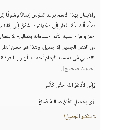
والإيمان بهذا الاسم يزيد المؤمن إيمانًا وشوقًا إ
«وَأَسْأَلُكَ لَذَّةَ النَّظَرِ إِلَى وَجْهِكَ، وَالشَّوْقَ إِلَى لِقَائِكَ
-عز وجل- عليه؛ لأنه -سبحانه وتعالى- لا يفعل إل
من الفعل الجميل إلا جميل، وهذا هو حسن الظن 
القدسي في «مسند الإمام أحمد»: أن رب العزة قال: «أَنَا عِنْدَ
[حديث صحيح]
.
وَإِنِّي لَأَدْعُوْ اللهَ حَتَّى كَأَنَّنِي
أَرَى بِجَمِيلِ الظَّنِّ مَا اللهُ صَانِعُ
لا تنكـر الجميل!