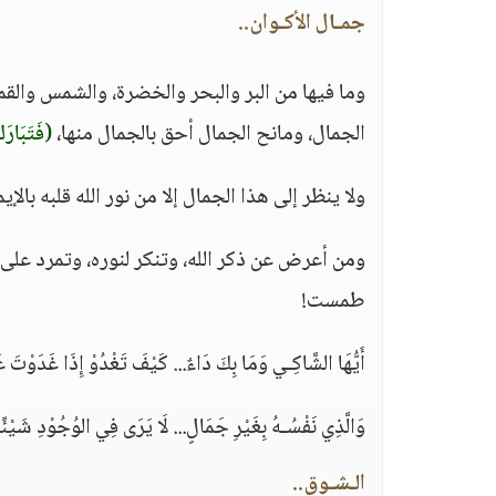
جمـال الأكـوان..
وما فيها من البر والبحر والخضرة، والشمس والقمر وا
الجمال، ومانح الجمال أحق بالجمال منها،
(فَتَبَارَك
ولا ينظر إلى هذا الجمال إلا من نور الله قلبه بال
ومن أعرض عن ذكر الله، وتنكر لنوره، وتمرد على 
طمست!
أَيُّهَا الشَّاكِـي وَمَا بِكَ دَاءٌ... كَيْفَ تَغْدُوْ إِذَا غَدَوْتَ عَل
وَالَّذِي نَفْسُـهُ بِغَيْرِ جَمَالٍ... لَا يَرَى فِي الوُجُوْدِ شَيْئً
الـشـوق..