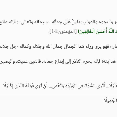
لنجوم والدواب: دَلِيلٌ عَلَى جمَاَلِهِ -سبحانه وتعالى- ؛ فإنه مانح
َ اللَّهُ أَحْسَنُ الْخَالِقِينَ)
[المؤمنون:14]
.
إيمان؛ فهو يرى وراء هذا الجمال جمال الله وجلاله وكماله -جل جلاله
هدايته؛ فإنه يحرم النظر إلى إبداع جماله، فالعين عميت، والبصيرة
َيْلًا... أَتَرَى الشَّوْكَ فِي الوُرُوْدِ وَتَعْمَى... أَنْ تَرَى فَوْقَهُ النَّدَى إِكْلَيْلًا
ا جَمِيلًا