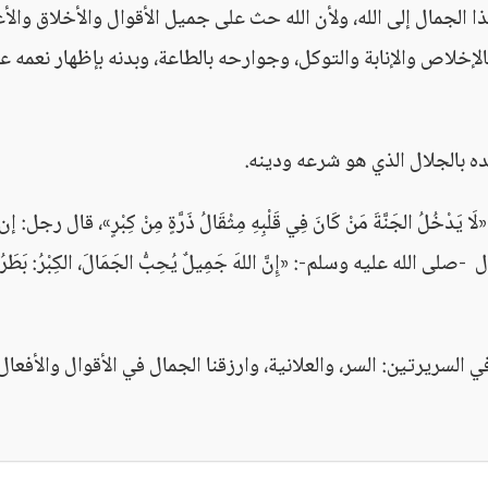
هذا الجمال إلى الله، ولأن الله حث على جميل الأقوال والأخلاق والأ
إخلاص والإنابة والتوكل، وجوارحه بالطاعة، وبدنه بإظهار نعمه عل
ه بالجلال الذي هو شرعه ودينه.
 الجَنَّةَ مَنْ كَانَ فِي قَلْبِهِ مِثْقَالُ ذَرَّةٍ مِنْ كِبْرٍ»، قال رجل: إن
له عليه وسلم-: «إِنَّ اللهَ جَمِيلٌ يُحِبُّ الجَمَالَ، الكِبْرُ: بَطَرُ
ي السريرتين: السر، والعلانية، وارزقنا الجمال في الأقوال والأفعال؛