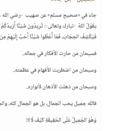
جاء في «صحيح مسلم» عن صهيب -رضي الله عنه- عن الن
يقَوْلُ اللهُ -تبارك وتعالى-: تُرِيدُونَ شَيْئًا أَزِيدُكُمْ؟ فَيَقُوْ
فَيَكْشِفُ الحِجَابَ، فَمَا أُعْطُوا شَيْئًا أَحَبَّ إِلَيْهِمْ مِن
فسبحان من حارت الأفكار في جماله..
وسبحان من اضطربت الأفهام في عظمته..
وسبحان من ذهلت الأذهان لأنواره..
فالله جميل يحب الجمال، بل هو الجمال كله، وال
وَهُوَ الجَمِيلُ عَلَى الحَقِيقَةِ كَيْفَ لَا؟!