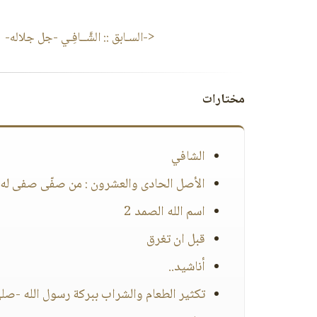
<-السـابق ::
الشَّــافِـي -جل جلاله-
مختارات
الشافي
الأصل الحادى والعشرون : من صفّى صفى له ,
اسم الله الصمد 2
قبل ان تغرق
أناشيد..
تكثير الطعام والشراب ببركة رسول الله -صلى