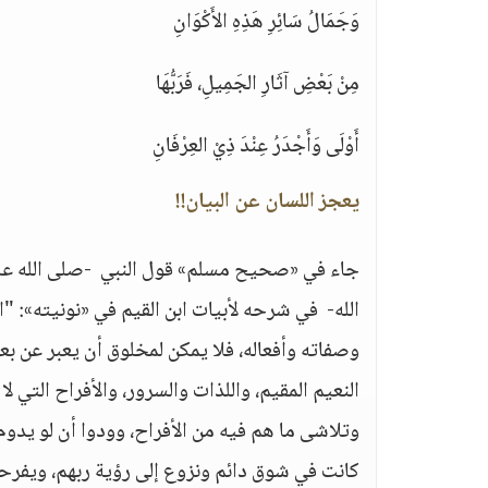
وَجَمَالُ سَائِرِ هَذِهِ الأَكْوَانِ
مِنْ بَعْضِ آثَارِ الجَمِيلِ، فَرَبُّهَا
أَوْلَى وَأَجْدَرُ عِنْدَ ذِيْ العِرْفَانِ
يعجز اللسان عن البيان!!
جاء في «صحيح مسلم» قول النبي -صلى الله عليه وسل
الله- في شرحه لأبيات ابن القيم في «نونيته»: "
وصفاته وأفعاله، فلا يمكن لمخلوق أن يعبر عن ب
النعيم المقيم، واللذات والسرور، والأفراح التي لا
وتلاشى ما هم فيه من الأفراح، وودوا أن لو يدوم 
كانت في شوق دائم ونزوع إلى رؤية ربهم، ويفرح