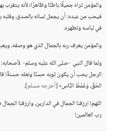
والمؤمن تراه جميلًا باطنًا وظاهرًا؛ لأنه يتقرب ب
فيحب من عبده: أن يجمل لسانه بالصدق، وقلبه بال
في لباسه وتطهره.
والمؤمن يعرف ربه بالجمال الذي هو وصفه، ويعبد
ولما قال النبي -صلى الله عليه وسلم- لأصحابه: «لَا يَدْخُلُ
الرجل يحب أن يكون ثوبه حسنًا ونعله حسنةً! قال -صلى ال
الحَقِّ، وَغَمْطُ النَّاس»
[أخرجه مسلم]
.
اللهم! ارزقنا الجمال في الدارين، وارزقنا الجمال ف
رب العالمين!