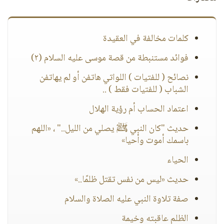
كلمات مخالفة في العقيدة
فوائد مستنبطة من قصة موسى عليه السلام (٢)
نصائح ( للفتيات ) اللواتي هاتفن أو لم يهاتفن
الشباب ( للفتيات فقط ) ..
اعتماد الحساب أم رؤية الهلال
حديث "كان النبي ﷺ يصلي من الليل.." ، «اللهم
باسمك أموت وأحيا»
الحياء
حديث «ليس من نفس تقتل ظلمًا..»
صفة تلاوة النبي عليه الصلاة والسلام
الظلم عاقبته وخيمة