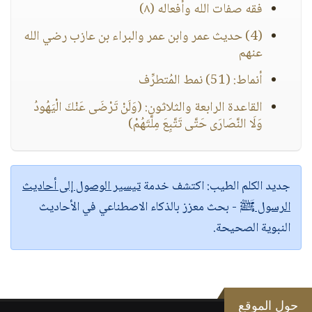
فقه صفات الله وأفعاله (٨)
(4) حديث عمر وابن عمر والبراء بن عازب رضي الله
عنهم
أنماط: (51) نمط المُتطرِّف
القاعدة الرابعة والثلاثون: (وَلَنْ تَرْضَى عَنْكَ الْيَهُودُ
وَلَا النَّصَارَى حَتَّى تَتَّبِعَ مِلَّتَهُمْ)
جديد الكلم الطيب:
اكتشف خدمة
تيسير الوصول إلى أحاديث
الرسول ﷺ
- بحث معزز بالذكاء الاصطناعي في الأحاديث
النبوية الصحيحة.
حول الموقع