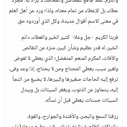
والكرم: لفظ جامع للمحاسن والمحامد، لا يراد به: مجرد
عطاء، بل الإعطاء من تمام معناه، ولذا؛ ورد عن أهل العلم
في معنى الاسم أقوال عديدة، وكل الذي أوردوه حق.
فربنا الكريم -جل وعلا- كثير الخير والعطاء، دائم
الخير، له قدر عظيم وشأن كبير، منزه عن النقائص
والآفات، المكرم المنعم المتفضل؛ الذي يعطي لا لعوض
ولغير سبب، يعطي المحتاج ومن لا يحتاج، إذا وعد وفى،
ترفع إليه الحاجات صغيرها وكبيرها، لا يضيع من التجأ
إليه، يتجاوز عن الذنوب، ويغفر السيئات، بل ويبدل
السيئات حسنات، يعطي قبل أن نسأله.
رزقنا السمع والبصر، والأفئدة والجوارح، والقوة،