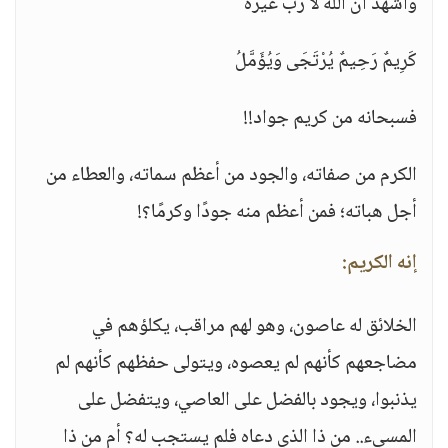
وَأَشْهَدُ أَنَّ اللهَ لَا رَبَّ غَيْرَهُ
كَرِيمٌ رَحِيمٌ يُرْتَجَى وَيُؤَمَّلُ
فسبحانه من كريم جواد!!
الكرم من صفاته، والجود من أعظم سماته، والعطاء من
أجل هباته؛ فمن أعظم منه جودًا وكرمًا؟!
إنه الكريم:
الخلائق له عاصون، وهو لهم مراقب، يكلؤهم في
مضاجعهم كأنهم لم يعصوه، ويتولى حفظهم كأنهم لم
يذنبوا، ويجود بالفضل على العاصي، ويتفضل على
المسيء.. من ذا الذي دعاه فلم يستجب له؟ أم من ذا