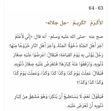
63 - 64
الأَكْـرَمُ الكَرِيـمُ -جل جلاله-
صح عنه -صلى الله عليه وسلم- أنه قال: «إِنِّي لَأَعْلَمُ
آخِرَ أَهْلِ الجَنَّةِ دُخُوْلًا الَجنَّةَ، وَآخِرَ أَهْلِ النَّارِ خُرُوْجًا مِنْهَا:
رَجُلٌ يُؤْتَى بِهِ يَوْمَ القِيَامَةِ؛ فَيُقَالُ: اعْرِضُوْا عَلَيْهِ صِغَارَ
ذُنُوبِهِ، وَارْفَعُوْا عَنْهُ كِبَارَهَا! فَتُعْرَضُ عَلَيْهِ صِغَارُ ذُنُوْبِهِ،
فَيُقَالُ: عَمِلْتَ يَوْمَ كَذَا وَكَذَا كَذَا وَكَذَا، وَعَمِلْتَ يَوْمَ كَذَا
وَكَذَا كَذَا وَكَذَا؟
فَيَقُوْلُ: نَعَمْ، لَا يَسْتَطِيعُ أَنْ يُنْكِرَ؛ وَهُوَ مُشْفِقٌ مِنْ كِبَارِ
ذُنُوبِهِ أَنْ تُعْرَضَ عَلَيْهِ.