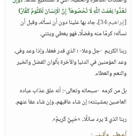
والملكات الظاهرة والخفية؛ التي لا نستطيع عدها:
(وَإِن
تَعُدُّوا نِعْمَتَ اللَّهِ لَا تُحْصُوهَا ۗ إِنَّ الْإِنسَانَ لَظَلُومٌ كَفَّارٌ)
[إبراهيم:34]
، جاد بها علينا دون أن نسأله، وقبل أن
نسأله؛ كرمًا منه وفضلًا، فهو يعطي ويثني.
ربنا الكريم -جل وعلا- ؛ الذي قدر فعفا، وإذا وعد وفى،
وعد المؤمنين في الدنيا والآخرة بألوان الفضل والخير
والنعم والعطاء.
بل من كرمه -سبحانه وتعالى-: أنه علق عذاب عباده
العاصين بمشيئته؛ إن شاء عاقبهم، وإن شاء عفا عنهم.
ربنا الذي لا يرد سائلًا.. «حَيِيٌّ كَرِيمٌ».
أعـطـى وأثـنـى: