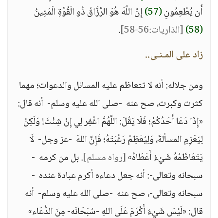
أَن يُطْعِمُونِ
(57)
إِنَّ اللَّهَ هُوَ الرَّزَّاقُ ذُو الْقُوَّةِ الْمَتِينُ
(58)
[الذاريات:56-58]
.
زاد على المـنـى..
ومن جلاله: أنه لا تتعاظم عليه المسائل والدعوات؛ مهما
كثرت وكبرت، صح عنه -صلى الله عليه وسلم- أنه قال:
«إِذَا دَعَا أَحَدُكُمْ؛ فَلَا يَقُلْ: اللَّهُمَّ اغْفِر لِي إِنْ شِئْتَ! وَلَكِنْ
لِيَعْزِمِ المسألةَ، وَلِيُعْظِمْ رَغْبَتَهُ؛ فَإِنَّ اللهَ -عز وجل- لَا
يَتَعَاظَمُهُ شَيْءٌ أَعْطَاهُ»
[رواه مسلم]
. بل من كرمه -
سبحانه وتعالى-: أنه جعل دعاءه أكرم عبادة عنده -
سبحانه وتعالى-، صح عنه -صلى الله عليه وسلم- أنه
قال: «لَيْسَ شَيْءٌ أَكْرَمَ عَلَى اللهِ -سُبْحَانَه- مِنَ الدُّعَاء»