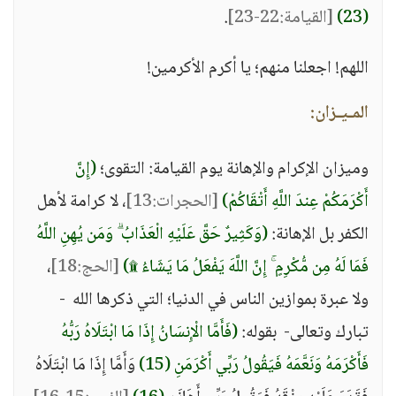
(23)
[القيامة:22-23]
.
اللهم! اجعلنا منهم؛ يا أكرم الأكرمين!
المـيـزان:
وميزان الإكرام والإهانة يوم القيامة: التقوى؛
(إِنَّ
أَكْرَمَكُمْ عِندَ اللَّهِ أَتْقَاكُمْ)
[الحجرات:13]
، لا كرامة لأهل
الكفر بل الإهانة:
(وَكَثِيرٌ حَقَّ عَلَيْهِ الْعَذَابُ ۗ وَمَن يُهِنِ اللَّهُ
فَمَا لَهُ مِن مُّكْرِمٍ ۚ إِنَّ اللَّهَ يَفْعَلُ مَا يَشَاءُ ۩)
[الحج:18]
،
ولا عبرة بموازين الناس في الدنيا؛ التي ذكرها الله -
تبارك وتعالى- بقوله:
(فَأَمَّا الْإِنسَانُ إِذَا مَا ابْتَلَاهُ رَبُّهُ
فَأَكْرَمَهُ وَنَعَّمَهُ فَيَقُولُ رَبِّي أَكْرَمَنِ (15)
وَأَمَّا إِذَا مَا ابْتَلَاهُ