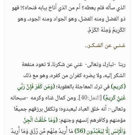
الذي سأله فلم يعطه؟ أم من الذي أناخ ببابه فنحاه؟! فهو
ذو الفضل ومنه الفضل، وهو الجواد ومنه الجود، وهو
الكَرِيمُ وَمِنْهُ الكَرَمُ.
غـنـي عن الشـكـر..
ربنا -تبارك وتعالى- غني عن شكرنا، لا تعود منفعة
الشكر إليه، ولا يضره كفران من كفره، وهو مع ذلك
(كريم)
في ترك المعاجلة بالعقوبة؛
(وَمَن كَفَرَ فَإِنَّ رَبِّي
غَنِيٌّ كَرِيمٌ)
[النمل:40]
. ومن كمال غناه وكرمه -سبحانه
وتعالى-: أنه خلق العباد ليعبدوه؛ وتكفل برزقهم جميعًا
مؤمنهم وكافرهم إنسهم وجنهم:
(وَمَا خَلَقْتُ الْجِنَّ
وَالْإِنسَ إِلَّا لِيَعْبُدُونِ (56)
مَا أُرِيدُ مِنْهُم مِّن رِّزْقٍ وَمَا أُرِيدُ