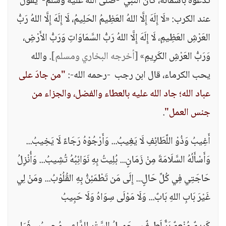
تدعوه بأسمائه، كان النبي -صلى الله عليه وسلم- يقول
عند الكرب: «لَا إِلَهَ إِلَّا اللهُ العَظِيمُ الحَلِيمُ، لَا إِلَهَ إِلَّا اللهُ رَبُّ
العَرْشِ العَظِيمِ، لَا إِلَهَ إِلَّا اللهُ رَبُّ السَّمَاوَاتِ وَرَبُّ الأَرْضِ،
وَرَبُّ العَرْشِ الكَرِيمِ»
[أخرجه البخاري ومسلم]
. والله
يحب الكرماء، قال ابن رجب -رحمه الله-:
"من جادَ على
عباد الله؛ جاد الله عليه بالعطاء والفضل، والجزاء من
جنس العمل"
.
أَغِيبُ وَذُوْ اللَّطَائِفِ لَا يَغِيبُ... وَأَرْجُوْهُ رَجَاءً لَا يَخِيبُ...
وَأَسْأَلُهُ السَّلَامَةَ مِنْ زَمَانٍ... بُلِيتُ بِهِ نَوَائِبُهُ تُشِيبُ... وَأُنْزِلُ
حَاجَتِي فِي كُلِّ حَالٍ... إِلَى مَن تَطْمَئِنُّ بِهِ القُلُوْبُ... ومَنْ لِي
غَيْرَ بَابِ اللهِ بَابٌ... وَلَا مَوْلَى سِوَاهُ وَلَا حَبِيبُ