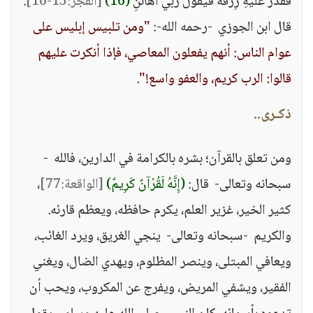
فَقَدَرَ عَلَيْهِ رِزْقَهُ فَيَقُولُ رَبِّي أَهَانَنِ
(16)
[الفجر:15-16]
.
قال ابن الجوزي -رحمه الله-:
"ومن تلبيس إبليس على
عوام الناس: أنهم يفعلون المعاصي، فإذا أنكرت عليهم
قالوا: الرب كريم، والعفو واسع!"
.
ذكـرى..
ومن تعلق بالقرآن؛ بشره بالكرامة في الدارين، فالله -
سبحانه وتعالى- قال:
(إِنَّهُ لَقُرْآنٌ كَرِيمٌ)
[الواقعة:77]
،
كثير الخير، غزير العلم، يكرم حافظه، ويعظم قارئه.
والكريم -سبحانه وتعالى- ينجي الغريق، ويرد الغائب،
ويعافي المبتلى، وينصر المظلوم، ويهدي الضال، ويغني
الفقير، ويشفي المريض، ويفرج عن المكروب، ويحب أن