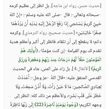
[حديث حسن، رواه ابن ماجه]
. بل انظر إلى عظيم كرمه
-سبحانه وتعالى-: قال -صلى الله عليه وسلم-: «إِنَّ اللهَ
حَيِيٌّ كَرِيمٌ يَسْتَحِي إِذَا رَفَعَ الرَّجُلُ إِلَيْهِ يَدَيْهِ أَنْ يَرُدَّهُمَا
صِفْرًا خَائِبَتَيْنِ»
[حديث صحيح، رواه الترمذي]
. وكرمه
دائم؛ لا ينقطع إلى أن تلقاه، فانظر إلى أكبر وأعظم هدية
تقدم لك يوم القيامة -إن كنت مؤمنًا-،
(أُولَٰئِكَ هُمُ
الْمُؤْمِنُونَ حَقًّا ۚ لَّهُمْ دَرَجَاتٌ عِندَ رَبِّهِمْ وَمَغْفِرَةٌ وَرِزْقٌ
كَرِيمٌ)
[الأنفال:4]
. بل زاد على المنى، جاء في الحديث
القدسي المتفق عليه: «قَالَ اللهُ -عز وجل-: أَعْدَدْتُ
لِعِبَادِيَ الصَّالحِين: مَا لَا عَيْنٌ رَأَتْ، وَلَا أُذُنٌ سَمِعَتْ، وَلَا
خَطَرَ عَلَى قَلْبِ بَشَرٍ»، والأعظم من ذلك كله: النظر إلى
وجهه الكريم؛
(وُجُوهٌ يَوْمَئِذٍ نَّاضِرَةٌ (22)
إِلَىٰ رَبِّهَا نَاظِرَةٌ