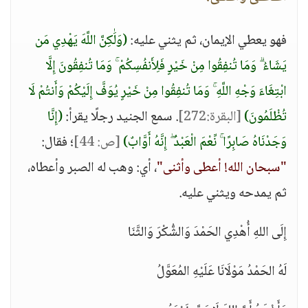
فهو يعطي الإيمان، ثم يثني عليه:
(وَلَٰكِنَّ اللَّهَ يَهْدِي مَن
يَشَاءُ ۗ وَمَا تُنفِقُوا مِنْ خَيْرٍ فَلِأَنفُسِكُمْ ۚ وَمَا تُنفِقُونَ إِلَّا
ابْتِغَاءَ وَجْهِ اللَّهِ ۚ وَمَا تُنفِقُوا مِنْ خَيْرٍ يُوَفَّ إِلَيْكُمْ وَأَنتُمْ لَا
تُظْلَمُونَ)
[البقرة:272]
. سمع الجنيد رجلًا يقرأ:
(إِنَّا
وَجَدْنَاهُ صَابِرًا ۚ نِّعْمَ الْعَبْدُ ۖ إِنَّهُ أَوَّابٌ)
[ص: 44]
؛ فقال:
"سبحان الله! أعطى وأثنى"
، أي: وهب له الصبر وأعطاه،
ثم يمدحه ويثني عليه.
إِلَى اللهِ أُهْدِي الحَمْدَ وَالشُّكْرَ وَالثَّنَا
لَهُ الحَمْدُ مَوْلَانَا عَلَيْهِ المُعَوَّلُ