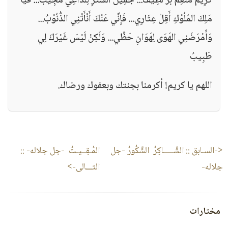
كَرِيمٌ مُنْعِمٌ بَرٌّ لَطِيفٌ... جَمِيلُ السَّتْرِ لِلدَّاعِي مُجِيبُ... فَيَا
مَلِكَ المُلُوْكِ أَقِلْ عِثَارِي... فَإِنِّي عَنْكَ أَنْأَتْنِي الذُّنُوْبُ...
وَأَمْرَضَنِي الهَوَى لِهَوَانِ حَظِّي... وَلَكِنْ لَيْسَ غَيْرَكَ لِي
طَبِيبُ
اللهم يا كريم! أكرمنا بجنتك وبعفوك ورضاك.
<-السـابق ::
الشَّـــــاكِرُ الشَّكُورُ -جل
المُـقِــيـتُ -جل جلاله-
::
جلاله-
التـــالى->
مختارات