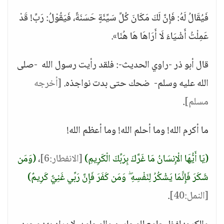
فَيُقَالُ لَهُ: فَإِنَّ لَكَ مَكَانَ كُلِّ سَيِّئَةٍ حَسَنَةً، فَيَقُوْلُ: رَبِّ! قَدْ
عَمِلْتُ أَشْيَاءَ لَا أَرَاهَا هَا هُنَا».
قال أبو ذر -راوي الحديث-: فلقد رأيت رسول الله -صلى
الله عليه وسلم- ضحك حتى بدت نواجذه.
[أخرجه
مسلم]
.
ما أكرم الله! وما أحلم الله! وما أعظم الله!
(يَا أَيُّهَا الْإِنسَانُ مَا غَرَّكَ بِرَبِّكَ الْكَرِيمِ)
[الانفطار:6]
،
(وَمَن
شَكَرَ فَإِنَّمَا يَشْكُرُ لِنَفْسِهِ ۖ وَمَن كَفَرَ فَإِنَّ رَبِّي غَنِيٌّ كَرِيمٌ)
[النمل:40]
.