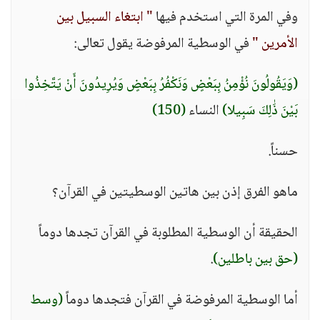
وفي المرة التي استخدم فيها
" ابتغاء السبيل بين
الأمرين "
في الوسطية المرفوضة يقول تعالى:
(وَيَقُولُونَ نُؤْمِنُ بِبَعْضٍ وَنَكْفُرُ بِبَعْضٍ وَيُرِيدُونَ أَنْ يَتَّخِذُوا
بَيْنَ ذَٰلِكَ سَبِيلا)
النساء
(150)
حسناً.
ماهو الفرق إذن بين هاتين الوسطيتين في القرآن؟
الحقيقة أن الوسطية المطلوبة في القرآن تجدها دوماً
(حق بين باطلين)
.
أما الوسطية المرفوضة في القرآن فتجدها دوماً
(وسط