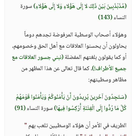
(مُذَبْذَبِينَ بَيْنَ ذَلِكَ لا إِلَى هَؤُلاءِ وَلا إِلَى هَؤُلاءِ)
سورة
النساء
(143)
وهؤلاء أصحاب الوسطية المرفوضة تجدهم دوماً
يحاولون أن يحسنوا العلاقات مع أهل الحق وخصومهم،
أو كما يقولون بلغتهم المفضلة
(نبني جسور العلاقات مع
جميع الأطراف!)
، كما قال تعالى عن هذا المظهر من
مظاهر وسطيتهم:
(سَتَجِدُونَ آخَرِينَ يُرِيدُونَ أَنْ يَأْمَنُوكُمْ وَيَأْمَنُوا قَوْمَهُمْ
كُلَّ مَا رُدُّوا إِلَى الْفِتْنَةِ أُرْكِسُوا فِيهَا)
سورة النساء
(91)
الطريف في الأمر أن هؤلاء الوسطيين تلعب بهم
"