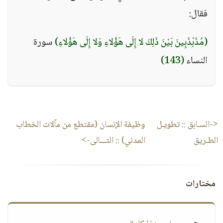
فقال:
(مُذَبْذَبِينَ بَيْنَ ذَلِكَ لا إِلَى هَؤُلاءِ وَلا إِلَى هَؤُلاءِ)
سورة
النساء
(143)
<-السـابق ::
تطويـل
وظيفة الإنسان (مقتطع من مآلات الخطاب
الطـريق
المدني)
:: التـــالى->
مختارات