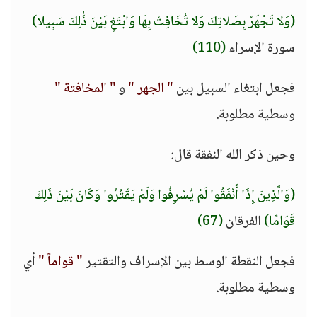
(وَلا تَجْهَرْ بِصَلاتِكَ وَلا تُخَافِتْ بِهَا وَابْتَغِ بَيْنَ ذَٰلِكَ سَبِيلا)
سورة الإسراء
(110)
فجعل ابتغاء السبيل بين
" الجهر "
و
" المخافتة "
وسطية مطلوبة.
وحين ذكر الله النفقة قال:
(وَالَّذِينَ إِذَا أَنْفَقُوا لَمْ يُسْرِفُوا وَلَمْ يَقْتُرُوا وَكَانَ بَيْنَ ذَٰلِكَ
قَوَامًا)
الفرقان
(67)
فجعل النقطة الوسط بين الإسراف والتقتير
" قواماً "
أي
وسطية مطلوبة.