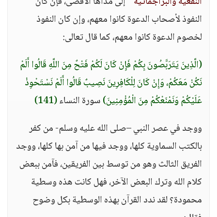
النفعية والبراجماتية "
إلى مداها الأقصى، فإن كان
النفوذ لأصحاب الدعوة كانوا معهم، وإن كان النفوذ
لخصوم الدعوة كانوا معهم، كما قال تعالى:
(الَّذِينَ يَتَرَبَّصُونَ بِكُمْ فَإِنْ كَانَ لَكُمْ فَتْحٌ مِنَ اللَّهِ قَالُوا أَلَمْ
نَكُنْ مَعَكُمْ، وَإِنْ كَانَ لِلْكَافِرِينَ نَصِيبٌ قَالُوا أَلَمْ نَسْتَحْوِذْ
عَلَيْكُمْ وَنَمْنَعْكُمْ مِنَ الْمُؤْمِنِينَ)
سورة النساء
(141)
ووجد في عصر النبي –صلى الله عليه وسلم- من كفر
بالكتب السماوية كلها، ووجد فيها من آمن بها كلها، ووجد
الفريق الثالث وهو من توسط بين الفريقين، فآمن ببعض
كلام الله وترك البعض الآخر، فهل كانت هذه وسطية
محمودة؟ لقد ندد القرآن بهذه الوسطية بكل وضوح