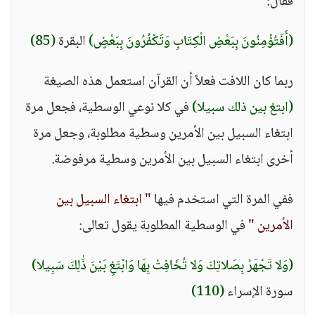
فقال:
(أَفَتُؤْمِنُونَ بِبَعْضِ الْكِتَابِ وَتَكْفُرُونَ بِبَعْضٍ)
البقرة
(85)
ربما كان اللافت فعلاً أن القرآن استعمل هذه الصيغة
(ابتغ بين ذلك سبيلا)
في كلا نوعي الوسطية، فجعل مرة
ابتغاء السبيل بين الأمرين وسطية مطلوبة، وجعل مرة
أخرى ابتغاء السبيل بين الأمرين وسطية مرفوضة.
ففي المرة التي استخدم فيها
" ابتغاء السبيل بين
الأمرين "
في الوسطية المطلوبة يقول تعالى:
(وَلا تَجْهَرْ بِصَلاتِكَ وَلا تُخَافِتْ بِهَا وَابْتَغِ بَيْنَ ذَٰلِكَ سَبِيلا)
سورة الإسراء
(110)