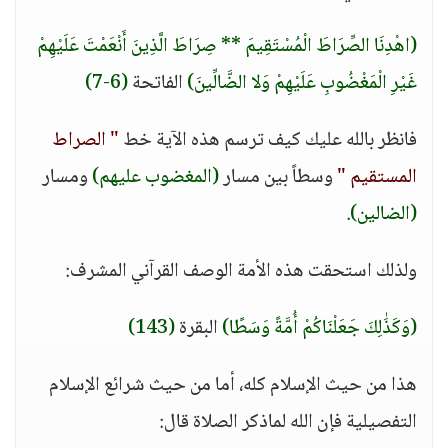
(اهْدِنَا الصِّرَاطَ الْمُسْتَقِيمَ ** صِرَاطَ الَّذِينَ أَنْعَمْتَ عَلَيْهِمْ
غَيْرِ الْمَغْضُوبِ عَلَيْهِمْ وَلا الضَّالِّينَ)
الفاتحة
(6-7)
فانظر بالله عليك كيف ترسم هذه الآية خط
" الصراط
المستقيم "
وسطاً بين مسار
(المغضوب عليهم)
ومسار
(الضالين)
.
ولذلك استحقت هذه الأمة الوصف القرآني المشرف:
(وَكَذَٰلِكَ جَعَلْنَاكُمْ أُمَّةً وَسَطًا)
البقرة
(143)
هذا من حيث الإسلام كله، أما من حيث شرائع الإسلام
التفصيلية فإن الله لماذكر الصلاة قال: