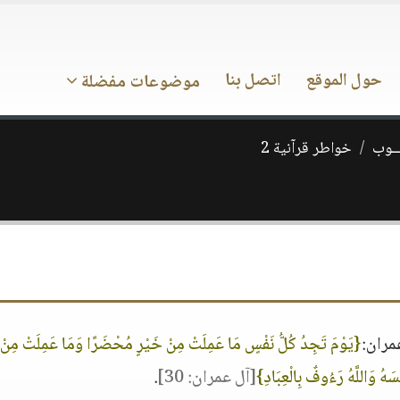
حول الموقع
اتصل بنا
موضوعات مفضلة
ـــوب
خواطر قرآنية 2
مران:
{يَوْمَ تَجِدُ كُلُّ نَفْسٍ مَا عَمِلَتْ مِنْ خَيْرٍ مُحْضَرًا وَمَا عَمِلَتْ مِن
َفْسَهُ وَاللَّهُ رَءُوفٌ بِالْعِبَادِ}
[آل عمران: 30]
.