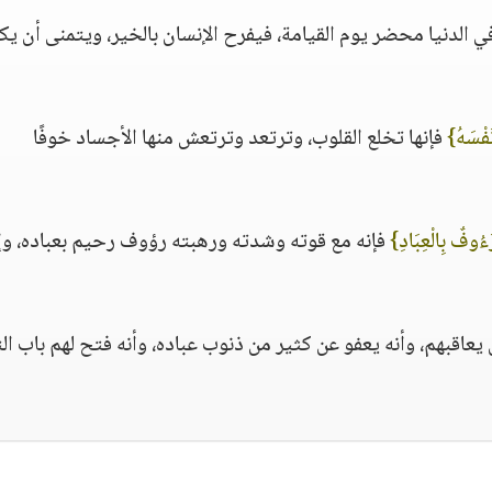
دنيا محضر يوم القيامة، فيفرح الإنسان بالخير، ويتمنى أن يك
نَفْسَهُ}
فإنها تخلع القلوب، وترتعد وترتعش منها الأجساد خوفًا
َءُوفٌ بِالْعِبَادِ}
فإنه مع قوته وشدته ورهبته رؤوف رحيم بعباده، وإ
عاقبهم، وأنه يعفو عن كثير من ذنوب عباده، وأنه فتح لهم باب الت