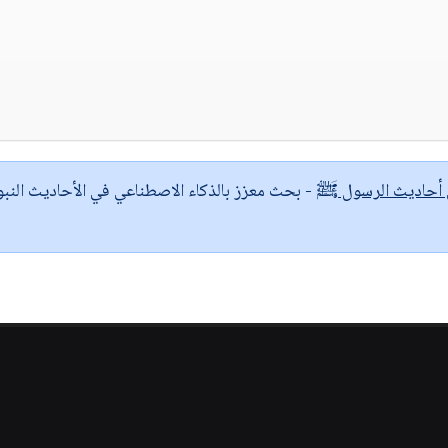
ى أحاديث الرسول ﷺ
- بحث معزز بالذكاء الاصطناعي في الأحاديث النبو