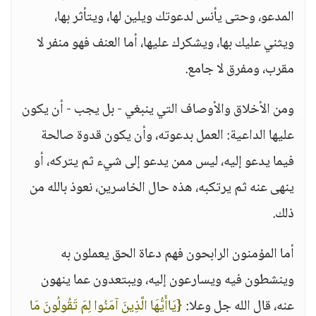
المدعو، وحتى يأنس لدعوتك ويلين لها، ويتأثر بها،
ويثني عليك بها، ويشكرك عليها، أما العنف فهو منفر لا
مقرب، ومفرق لا جامع.
ومن الأخلاق والأوصاف التي ينبغي - بل يجب - أن يكون
عليها الداعية: العمل بدعوته، وأن يكون قدوة صالحة
فيما يدعو إليه، ليس ممن يدعو إلى شيء ثم يتركه، أو
ينهى عنه ثم يرتكبه، هذه حال الخاسرين، نعوذ بالله من
ذلك.
أما المؤمنون الرابحون فهم دعاة الحق يعملون به
وينشطون فيه ويسارعون إليه، ويبتعدون عما ينهون
عنه، قال الله جل وعلا:
{يَاأَيُّهَا الَّذِينَ آمَنُوا لِمَ تَقُولُونَ مَا