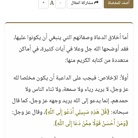
A
أضف للمفضلة
مشاركة المقال
-
+
أما أخلاق الدعاة وصفاتهم التي ينبغي أن يكونوا عليها،
فقد أوضحها الله جل وعلا في آيات كثيرة، في أماكن
متعددة من كتابه الكريم منها:
أولاً: الإخلاص: فيجب على الداعية أن يكون مخلصا لله
عز وجل، لا يريد رياء ولا سمعة، ولا ثناء الناس ولا
حمدهم، إنما يدعو إلى الله يريد وجهه عز وجل، كما قال
سبحانه:
{قُلْ هَذِهِ سَبِيلِي أَدْعُو إِلَى اللَّهِ}
، وقال عز وجل:
{وَمَنْ أَحْسَنُ قَوْلًا مِمَّنْ دَعَا إِلَى اللَّهِ}
.