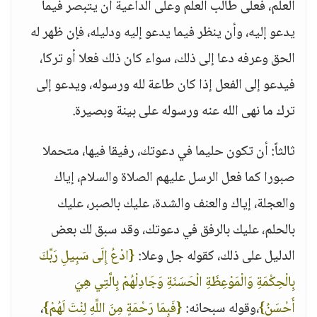
العلم، فعلى طالب العلم وعلى الداعية أن يتبصر فيما
يدعو إليه، وأن ينظر فيما يدعو إليه ودليله، فإن ظهر له
الحق وعرفه دعا إلى ذلك، سواء كان ذلك فعلا أو تركا،
فيدعو إلى الفعل إذا كان طاعة لله ورسوله، ويدعو إلى
ترك ما نهى الله عنه ورسوله على بينة وبصيرة.
ثالثاً: أن تكون حليما في دعوتك، رفيقا فيها، متحملا
صبورا كما فعل الرسل عليهم الصلاة والسلام، إياك
والعجلة، إياك والعنف والشدة، عليك بالصبر، عليك
بالحلم، عليك بالرفق في دعوتك، وقد سبق لك بعض
الدليل على ذلك، كقوله جل وعلا:
{ادْعُ إِلَى سَبِيلِ رَبِّكَ
بِالْحِكْمَةِ وَالْمَوْعِظَةِ الْحَسَنَةِ وَجَادِلْهُمْ بِالَّتِي هِيَ
أَحْسَنُ}
،وقوله سبحانه:
{فَبِمَا رَحْمَةٍ مِنَ اللَّهِ لِنْتَ لَهُمْ}
،