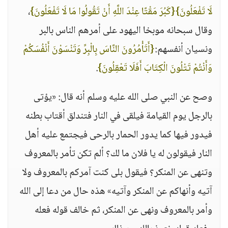
لَا تَفْعَلُونَ}
{كَبُرَ مَقْتًا عِنْدَ اللَّهِ أَنْ تَقُولُوا مَا لَا تَفْعَلُونَ}
،
وقال سبحانه موبخا اليهود على أمرهم الناس بالبر
ونسيان أنفسهم:
{أَتَأْمُرُونَ النَّاسَ بِالْبِرِّ وَتَنْسَوْنَ أَنْفُسَكُمْ
وَأَنْتُمْ تَتْلُونَ الْكِتَابَ أَفَلَا تَعْقِلُونَ}
.
وصح عن النبي صلى الله عليه وسلم أنه قال: «يؤتى
بالرجل يوم القيامة فيلقى في النار فتندلق أقتاب بطنه
فيدور فيها كما يدور الحمار بالرحى فيجتمع عليه أهل
النار فيقولون له يا فلان ما لك؟ ألم تكن تأمر بالمعروف
وتنهى عن المنكر؟ فيقول بلى كنت آمركم بالمعروف ولا
آتيه وأنهاكم عن المنكر وآتيه» هذه حال من دعا إلى الله
وأمر بالمعروف ونهى عن المنكر، ثم خالف قوله فعله