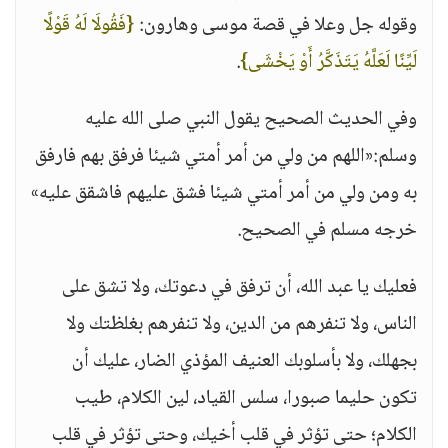
وقوله جل وعلا في قصة موسى وهارون:
{فَقُولَا لَهُ قَوْلًا
لَيِّنًا لَعَلَّهُ يَتَذَكَّرُ أَوْ يَخْشَى}
.
وفي الحديث الصحيح يقول النبي صلى الله عليه
وسلم:«اللهم من ولي من أمر أمتي شيئا فرفق بهم فارفق
به ومن ولي من أمر أمتي شيئا فشق عليهم فاشقق عليه»
خرجه مسلم في الصحيح.
فعليك يا عبد الله، أن ترفق في دعوتك، ولا تشق على
الناس، ولا تنفرهم من الدين، ولا تنفرهم بغلظتك ولا
بجهلك، ولا بأسلوبك العنيف المؤذي الضار، عليك أن
تكون حليما صبورا، سلس القياد، لين الكلام، طيب
الكلام؛ حتى تؤثر في قلب أخيك، وحتى تؤثر في قلب