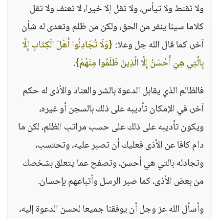
ولا تقنط ولا تيأس، ولا تقل إلا خيرا، لا تعنف ولا تقل
كلاما سيئا ينفر من الحق، ولكن من ظلم وتعدى له شأن
آخر، كما قال الله جل وعلا:
{وَلَا تُجَادِلُوا أَهْلَ الْكِتَابِ إِلَّا
بِالَّتِي هِيَ أَحْسَنُ إِلَّا الَّذِينَ ظَلَمُوا مِنْهُمْ}
.
فالظالم الذي يقابل الدعوة بالشر والعناد والأذى له حكم
آخر، في الإمكان تأديبه على ذلك بالسجن أو غيره،
ويكون تأديبه على ذلك على حسب مراتب الظلم، لكن ما
دام كافا عن الأذى فعليك أن تصبر عليه، وتحتسب،
وتجادله بالتي هي أحسن، وتصفح عما يتعلق بشخصك
من بعض الأذى، كما صبر الرسل وأتباعهم بإحسان.
وأسأل الله عز وجل أن يوفقنا جميعا لحسن الدعوة إليه،