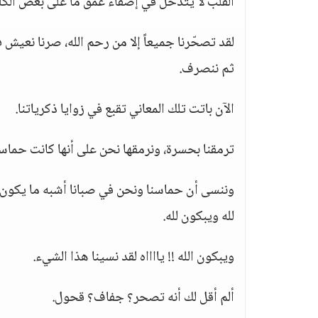
القلب لا يتدخل في إضفاء عمق ما على بعض الكل
لقد تصحّرنا جميعاً إلا من رحم الله، صرنا نعيش 
ثم ننصرف.
الآن باتت تلك المعاني تقبع في زوايا ذكرياتنا.
ترمقنا بحسرة، ونرمقها نحن على أنها كانت حماساً
وننسى أن حماسنا ونحن في صبانا أشبه ما يكون 
لله ويبكون لله.
ويبكون الله !! يااااه لقد نسينا هذا الشيء.
ألم أقل لك أنه تصحر؟ جفاف؟ قحول.