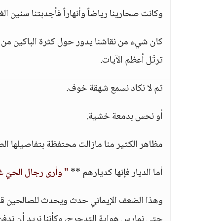
وكانت صحارينا رياضاً وأنهاراً فأجدبتنا سنين الغ
كان شيء من نقاشنا يدور حول كثرة الباكين من 
ترتّل أعظم الآيات.
ثم لا نكاد نسمع شهقة خوف.
أو نحس بدمعة خشية.
مظاهر الكثير منا مازالت محتفظة بتفاصيلها ال
أما الديار فإنها كديارهم **
" وأرى رجال الحيّ غي
وهذا الضعف الإيماني حدث ويحدث للصالحين قديماً 
حتى نمارس هواية التدحرج، وكأننا نريد أن ندف