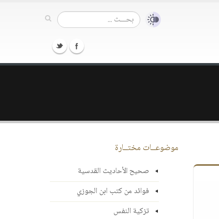
موضوعــات مختــارة
صحيح الأحاديث القدسية
فوائد من كتب ابن الجوزي
تزكية النفس