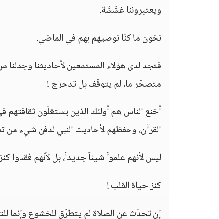
ويعتبروننا غشَشَة.
نخون ما كنّا نوصيهم بهم في الماضي.
فتجد لدى هؤلاء المستمعين لأحاديثنا وجدلنا م
متصحّر ما، لم يتوقّف بل تدحرج !
أخنع الناس هم أولئك الذين يستغلّون ثقافتهم ف
القرآن، وحفظهم لأحاديث النبي لدفن شيء من تعا
ليس لأنهم علمواً شيئاً جديداً، بل لأنّهم فقدوا كنزاً 
كنز حياة القلب !
إن تحدّث عن الصلاة لم يتطرّق للخشوع وإنما لل