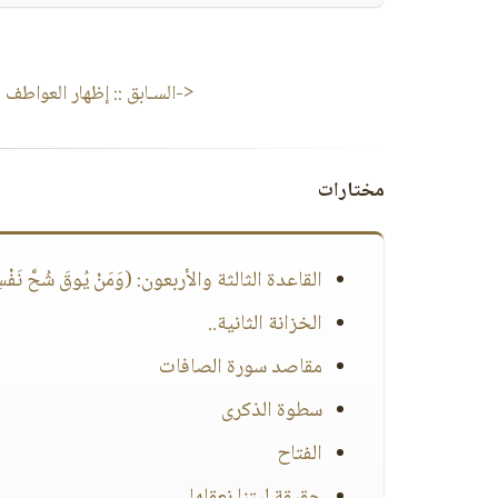
<-السـابق ::
إظهار العواطف
مختارات
القاعدة الثالثة والأربعون: (وَمَنْ يُوقَ شُحَّ نَفْسِهِ ف
الخزانة الثانية..
مقاصد سورة الصافات
سطوة الذكرى
الفتاح