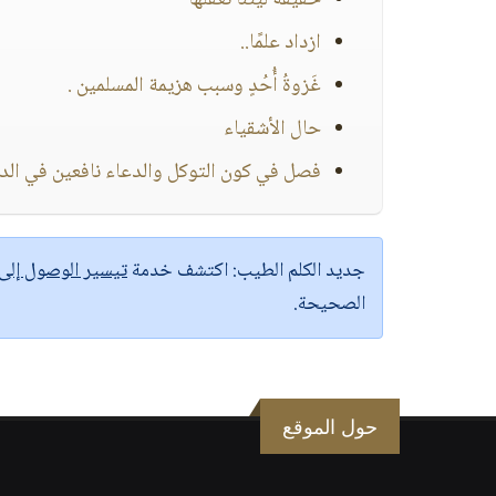
حقيقة ليتنا نعقلها
ازداد علمًا..
غَزوةُ أُحُدٍ وسبب هزيمة المسلمين .
حال الأشقياء
فصل في كون التوكل والدعاء نافعين في الدني
جديد الكلم الطيب:
اكتشف خدمة
تيسير الوصول إل
الصحيحة.
حول الموقع