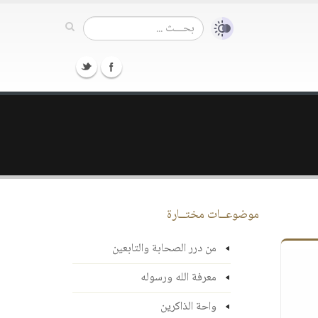
موضوعــات مختــارة
من درر الصحابة والتابعين
معرفة الله ورسوله
واحة الذاكرين