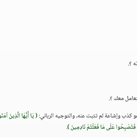
 ؟.
عامل معك ؟.
و كذب وإشاعة لم تثبت عنه، والتوجيه الرباني:
( يَا أَيُّهَا الَّذِينَ آمَنُ
ةٍ فَتُصْبِحُوا عَلَى مَا فَعَلْتُمْ نَادِمِينَ )
.