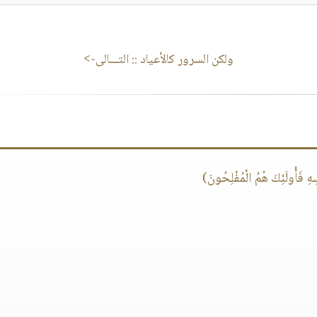
ولكن السرور كالأعياد
:: التـــالى->
َأُولَئِكَ هُمُ الْمُفْلِحُونَ)