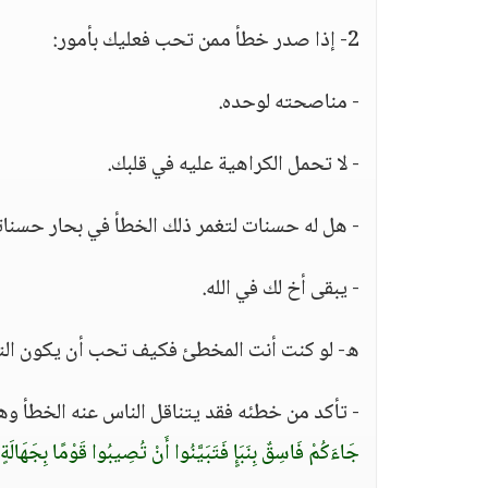
2- إذا صدر خطأ ممن تحب فعليك بأمور:
- مناصحته لوحده.
- لا تحمل الكراهية عليه في قلبك.
- هل له حسنات لتغمر ذلك الخطأ في بحار حسناته
- يبقى أخ لك في الله.
ه- لو كنت أنت المخطئ فكيف تحب أن يكون الت
- تأكد من خطئه فقد يتناقل الناس عنه الخطأ وه
جَاءَكُمْ فَاسِقٌ بِنَبَإٍ فَتَبَيَّنُوا أَنْ تُصِيبُوا قَوْمًا بِجَهَالَ