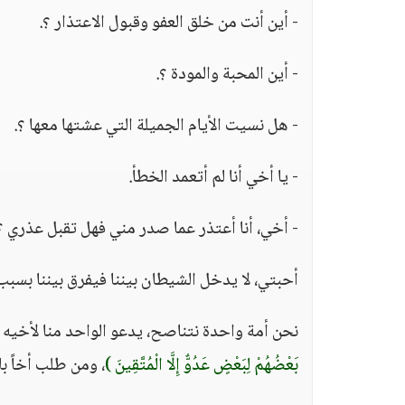
- أين أنت من خلق العفو وقبول الاعتذار ؟.
- أين المحبة والمودة ؟.
- هل نسيت الأيام الجميلة التي عشتها معها ؟.
- يا أخي أنا لم أتعمد الخطأ.
- أخي، أنا أعتذر عما صدر مني فهل تقبل عذري ؟
أحبتي، لا يدخل الشيطان بيننا فيفرق بيننا بسبب 
نحن أمة واحدة نتناصح، يدعو الواحد منا لأخيه ب
بَعْضُهُمْ لِبَعْضٍ عَدُوٌّ إِلَّا الْمُتَّقِينَ )
، ومن طلب أخاً بل