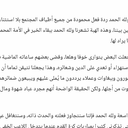
له الحمد ردة فعل محمودة من جميع أطياف المجتمع بلا استثناء، 
يننا، وهذه الهبة تشعرنا ولله الحمد ببقاء الخير في الأمة المحم
يراد لها.
د جعلت البعض يتوارى خوفا وهلعا، وقضى بعضهم ساعاته الماضية 
هزاء أو تعدي على الدين وشعائره، وهذا يجعلنا نتيقن تماما أن
رون وببغاوات وعملاء يرددون ما يُملى عليهم ويبيعون ضمائرهم
ت من أجلها، ولكن الحقيقة الواضحة أنهم مجرد عباد شهوة ومال
اسعة ولله الحمد فإننا سنتجاوز فعلته والحدث ذاته، وسنتغافل عن
التي تذكرني كثيرا بمباريات كرة القدم عندما يتدخل اللاعب الخفي