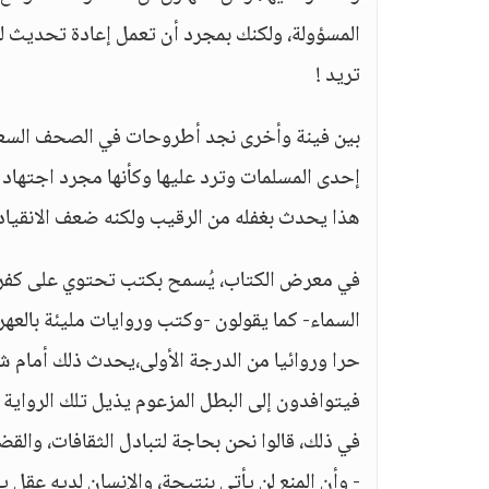
المسؤولة، ولكنك بمجرد أن تعمل إعادة تحديث 
تريد !
بين فينة وأخرى نجد أطروحات في الصحف السعو
إحدى المسلمات وترد عليها وكأنها مجرد اجته
هذا يحدث بغفله من الرقيب ولكنه ضعف الانقيا
في معرض الكتاب، يُسمح بكتب تحتوي على كفر بال
السماء- كما يقولون -وكتب وروايات مليئة بالعهر 
حرا وروائيا من الدرجة الأولى،يحدث ذلك أمام ش
فيتوافدون إلى البطل المزعوم يذيل تلك الرواية 
في ذلك، قالوا نحن بحاجة لتبادل الثقافات، والق
- وأن المنع لن يأتي بنتيجة، والإنسان لديه عقل ي