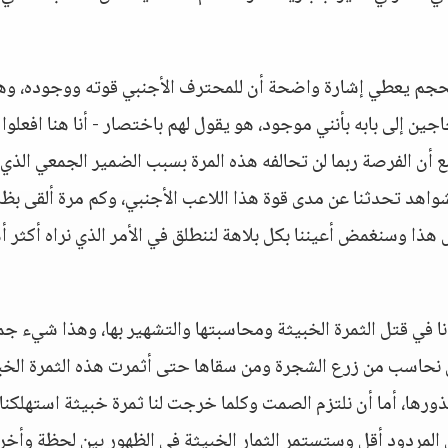
حجم يعطي إشارة واضحة أن للمحترف الأجنبي قوته ووجوده، وه
ين إلى بابه بأنني موجود، هو يقول لهم باختصار - أنا هنا افعلوا 
 أن الفرصة ربما لن تحالفه هذه المرة بسبب الضمير الجمعي الذي
لشواهد تحدثنا عن مدى قوة هذا اللاعب الأجنبي، وكم مرة ألقى بظل
هذا وسنغمض أعيننا بكل بلاهة لننطلق في الأمر الذي نراه أكثر أ
هدنا في قتل الثمرة الخبيثة ومحاسبتها والتشهير بها، وهذا شيء ج
 أن نحاسب من زرع الشجرة ومن سقاها حتى أثمرت هذه الثمرة الخب
ورها، أما أن نلتزم الصمت وكلما خرجت لنا ثمرة خبيثة استهلكنا
المردود أقل وستستمر الثمار الخبيثة في الظهور بين لحظة وأخر