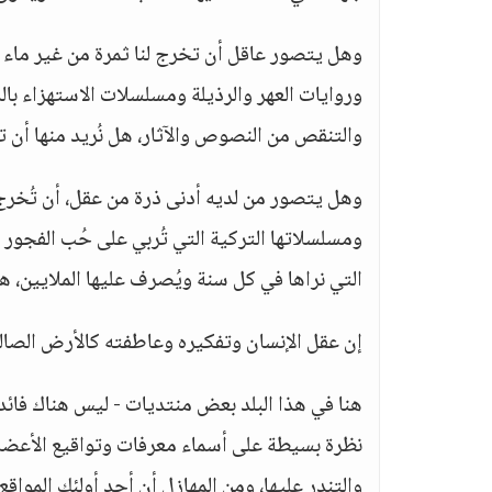
وهل يتصور عاقل أن تخرج لنا ثمرة من غير ماء ول
وروايات العهر والرذيلة ومسلسلات الاستهزاء بالد
والتنقص من النصوص والآثار، هل نُريد منها أن تخرج ل
وهل يتصور من لديه أدنى ذرة من عقل، أن تُخرج لن
ومسلسلاتها التركية التي تُربي على حُب الفجور 
التي نراها في كل سنة ويُصرف عليها الملايين، 
إن عقل الإنسان وتفكيره وعاطفته كالأرض الصالحة
هنا في هذا البلد بعض منتديات - ليس هناك فائد
نظرة بسيطة على أسماء معرفات وتواقيع الأعضاء
والتندر عليها، ومن المهازل أن أحد أولئك الموا