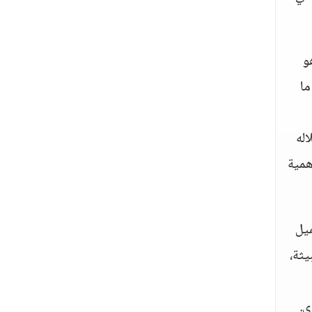
و
ما
اله
همية
ميل
يثة،
ى.