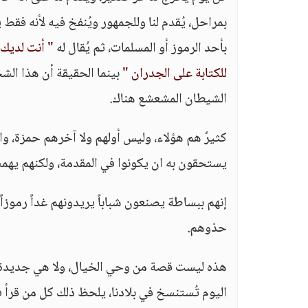
بمراحل، يُقدم لنا وللجمهور ويُنفخ فيه لأنه فق
بأحد الرموز أو المسلمات، ثم يُقال له
" أنت لديك 
للكتابة على الجدران "
بينما الحقيقة أن هذا ال
الشيطان المشعشع هناك.
كثيرٌ هم هؤلاء، وليس أولهم ولا آخرهم حمزة، و
يستحقون به ان يكونوا في المقدمة، ولكنهم يهم
إنهم ببساطة يصنعون شباباً يريدونهم غداً رموزا
حذوهم.
هذه ليست قصة من وحي الخيال، ولا هي جديدة من
اليوم تُستنسخ في بلادنا، يلحظ ذلك كل من قرأ