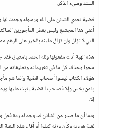
السند وسيء الذكر.
قضية تعدي الشانئ على الله ورسوله وجدت لها ول
أعني هنا المجتمع وليس بعض المأجورين الساكنين ب
التي لا تزال ولن تزال مليئة بالخير على الرغم مما 
هذه الهبة أدت مفعولها ولله الحمد بامتياز، فق
محوا وحذف كل ما في تغريداته وتعليقاته من است
هؤلاء الكتاب ليسوا أصحاب قضية وإنما هم مأجو
بثمن بخس وإلا فصاحب القضية يثبت عليها ويمو
إلا.
وبما أن ما صدر من الشانئ قد وجد له ردة فعل و
لعبة هروبه وكأن وزنه كيلوا أو أقل، هذه اللعبة 