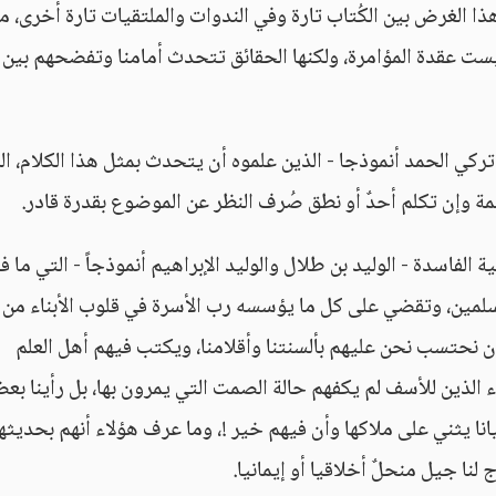
ا الغرض بين الكُتاب تارة وفي الندوات والملتقيات تارة أخرى، م
 ليست عقدة المؤامرة، ولكنها الحقائق تتحدث أمامنا وتفضحهم بين 
كي الحمد أنموذجا - الذين علموه أن يتحدث بمثل هذا الكلام، ال
مة وإن تكلم أحدٌ أو نطق صُرف النظر عن الموضوع بقدرة قادر.
الفاسدة - الوليد بن طلال والوليد الإبراهيم أنموذجاً - التي ما 
لمين، وتقضي على كل ما يؤسسه رب الأسرة في قلوب الأبناء من 
ن نحتسب نحن عليهم بألسنتنا وأقلامنا، ويكتب فيهم أهل العلم
 الذين للأسف لم يكفهم حالة الصمت التي يمرون بها، بل رأينا بع
انا يثني على ملاكها وأن فيهم خير !، وما عرف هؤلاء أنهم بحديثه
لنا جيل منحلٌ أخلاقيا أو إيمانيا.