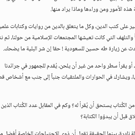
ذه الأمور ومن وراءها وماذا يراد منها.
ير على كتب الدين، وكل ما يتعلق بالدين من روايات وكتابات علمي
والتلهف التي كانت تعيشها المجتمعات الإسلامية من حولنا، ثم نت
حدث عن زيارة طه حسين للسعودية ! حقا إن شر البلية ما يضحك.
 يقرأ سطر واحد من غير أن يلحن، يُقدم للجمهور في جرائدنا
ا، ويشارك في الحوارات والملتقيات جنباً إلى جنب مع أشخاص قض
لكُتاب يستحق أن يُقرأ له؟ وكم في المقابل عدد الكُتاب الذين
ق قبل أن يبدؤوا الكتابة؟
الة نادرة، بينما الحقيقة تقول أن ذوي الاحتياجات الخاصة أفضل م