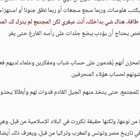
ط يكتب هلوسات، وربما سجع سجعات أو ربما نطق جنونا أو استهزاء
طاقة، هناك شي بداخلك، أنت عبقري لكن المجتمع لم يترك لك الم
شخص يحتاج أن يؤدب ببضع جلدات على رأسه الفارغ حتى يفر
المحزن أنهم يُقدمون على حساب شباب ومفكرين وعلماء لديهم فعل
شونهم لحساب هؤلاء المنحرفين.
ً للمجتمع، حتى يتخذ منهم الجيل القادم قدوات لهم وأبطالا يحذو
 نوعها، ولكنها حقيقة تكررت في البلاد الإسلامية من قبل، وهي
 في تاريخ مصر وتونس والمغرب وتركيا من قبل، ويعرف ذلك أيضا