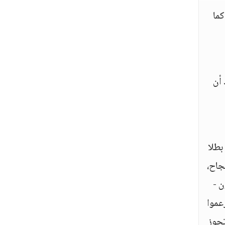
كما
أن
بطلا
جاح،
ن -
عموا
تجوز