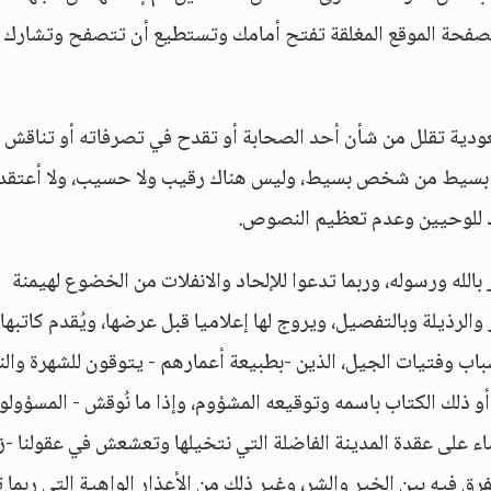
لصفحة الموقع المغلقة تفتح أمامك وتستطيع أن تتصفح وتشارك 
دية تقلل من شأن أحد الصحابة أو تقدح في تصرفاته أو تناقش
اد بسيط من شخص بسيط، وليس هناك رقيب ولا حسيب، ولا أعتقد 
د للوحيين وعدم تعظيم النصوص.
له ورسوله، وربما تدعوا للإلحاد والانفلات من الخضوع لهيمنة
والرذيلة وبالتفصيل، ويروج لها إعلاميا قبل عرضها، ويُقدم كاتبها 
باب وفتيات الجيل، الذين -بطبيعة أعمارهم - يتوقون للشهرة والن
أو ذلك الكتاب باسمه وتوقيعه المشؤوم، وإذا ما نُوقش - المسؤولو
ضاء على عقدة المدينة الفاضلة التي نتخيلها وتعشعش في عقولنا -ز
فرق فيه بين الخير والشر، وغير ذلك من الأعذار الواهية التي ربما 