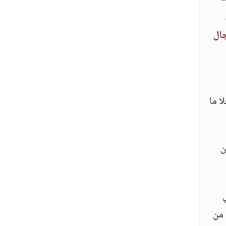
جال
ا ما
ن
 من