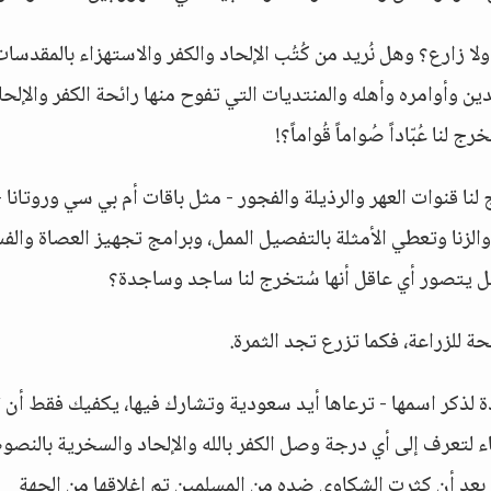
ا زارع؟ وهل نُريد من كُتُب الإلحاد والكفر والاستهزاء بالمقدسات
ين وأوامره وأهله والمنتديات التي تفوح منها رائحة الكفر والإلحا
نا عُبّاداً صُواماً قُواماً؟!
ا قنوات العهر والرذيلة والفجور - مثل باقات أم بي سي وروتانا -
والزنا وتعطي الأمثلة بالتفصيل الممل، وبرامج تجهيز العصاة والف
هل يتصور أي عاقل أنها سُتخرج لنا ساجد وساجدة؟
 للزراعة، فكما تزرع تجد الثمرة.
ة لذكر اسمها - ترعاها أيد سعودية وتشارك فيها، يكفيك فقط أن 
 لتعرف إلى أي درجة وصل الكفر بالله والإلحاد والسخرية بالنص
قع بعد أن كثرت الشكاوى ضده من المسلمين تم إغلاقها من الجهة