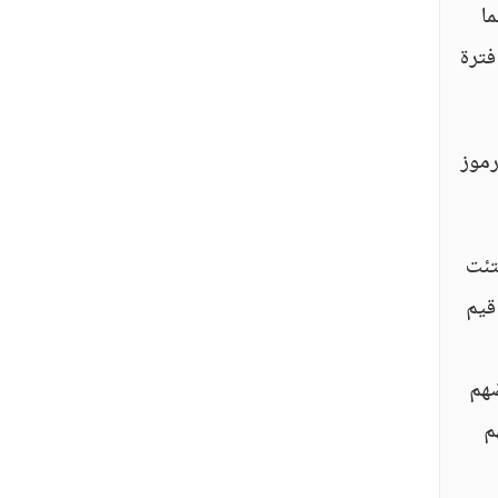
ما
فترة
رموز
فتئت
قيم
ضهم
م