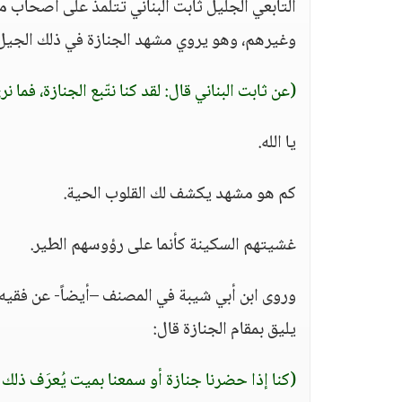
التابعي الجليل ثابت البناني تتلمذ على أصحاب م
وغيرهم، وهو يروي مشهد الجنازة في ذلك الجيل 
(عن ثابت البناني قال: لقد كنا نتّبع الجنازة، فما ن
يا الله.
كم هو مشهد يكشف لك القلوب الحية.
غشيتهم السكينة كأنما على رؤوسهم الطير.
وروى ابن أبي شيبة في المصنف –أيضاً- عن فقيه 
يليق بمقام الجنازة قال:
(كنا إذا حضرنا جنازة أو سمعنا بميت يُعرَف ذلك فينا