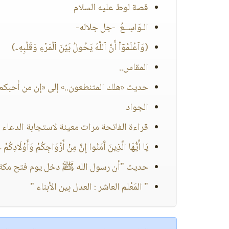
قصة لوط عليه السلام
الـوَاسِــعُ -جل جلاله-
(وَٱعۡلَمُوۤا۟ أَنَّ ٱللَّهَ یَحُولُ بَیۡنَ ٱلۡمَرۡءِ وَقَلۡبِهِۦ)
المقاس..
حديث «هلك المتنطعون..» إلى «إن من أحبكم إل
الجواد
قراءة الفاتحة مرات معينة لاستجابة الدعاء 
يَا أَيُّهَا الَّذِينَ آَمَنُوا إِنَّ مِنْ أَزْوَاجِكُمْ وَأَوْلَادِكُم
حديث "أن رسول الله ﷺ دخل يوم فتح مكة..
" المَعْلم العاشر : العدل بين الأبناء "