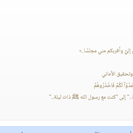
يَّ وأقربكم مني مجلسًا..»
وتحقيق الأماني
ْ عَدُوّاً لَكُمْ فَاحْذَرُوهُمْ
" إلى "كنت مع رسول الله ﷺ ذات ليلة.."