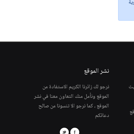
ية
نشر الموقع
يث
نرجو لك زائرنا الكريم الاستفادة من
الموقع ونأمل منك التعاون معنا في نشر
الموقع ، كما نرجو الا تنسونا من صالح
قع
دعائكم