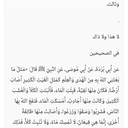
وثالث.
.
لا هذا ولا ذاك
في الصحيحين
عن أَبِي بُرْدَةَ، عَنْ أَبِي مُوسَى، عَنِ النَّبِيِّ ﷺ قَالَ: «مَثَلُ مَا
بَعَثَنِي اللهُ بِهِ مِنَ الْهُدَى وَالْعِلْمِ كَمَثَلِ الْغَيْثِ الْكَثِيرِ أَصَابَ
أَرْضًا، فَكَانَ مِنْهَا نَقِيَّةٌ، قَبِلَتِ الْمَاءَ، فَأَنْبَتَتِ الْكَلَأَ وَالْعُشْبَ
الْكَثِيرَ، وَكَانَتْ مِنْهَا أَجَادِبُ، أَمْسَكَتِ الْمَاءَ، فَنَفَعَ اللهُ بِهَا
النَّاسَ، فَشَرِبُوا وَسَقَوْا وَزَرَعُوا، وَأَصَابَتْ مِنْهَا طَائِفَةً
أُخْرَى، إِنَّمَا هِيَ قِيعَانٌ، لَا تُمْسِكُ مَاءً، وَلَا تُنْبِتُ كَلَأً، فَذَلِكَ