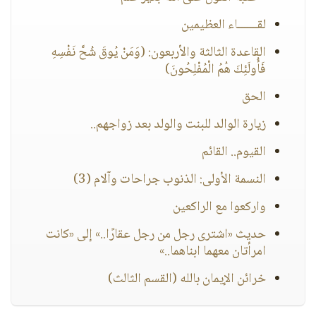
لقـــــــاء العظيمين
القاعدة الثالثة والأربعون: (وَمَنْ يُوقَ شُحَّ نَفْسِهِ
فَأُولَئِكَ هُمُ الْمُفْلِحُونَ)
الحق
زيارة الوالد للبنت والولد بعد زواجهم..
القيوم.. القائم
النسمة الأولى: الذنوب جراحات وآلام (3)
واركعوا مع الراكعين
حديث «اشترى رجل من رجل عقارًا..» إلى «كانت
امرأتان معهما ابناهما..»
خرائن الإيمان بالله (القسم الثالث)