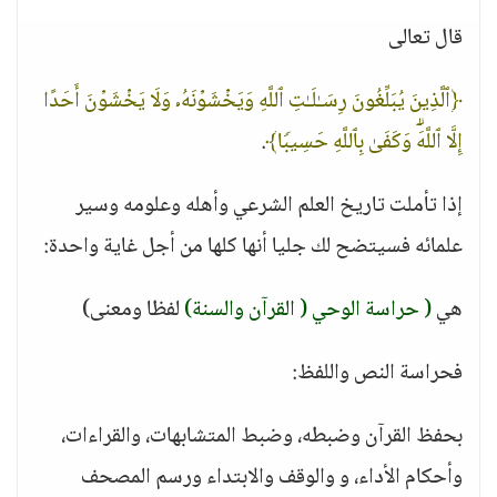
قال تعالى
﴿ٱلَّذِینَ یُبَلِّغُونَ رِسَـٰلَـٰتِ ٱللَّهِ وَیَخۡشَوۡنَهُۥ وَلَا یَخۡشَوۡنَ أَحَدًا
إِلَّا ٱللَّهَۗ وَكَفَىٰ بِٱللَّهِ حَسِیبࣰا﴾
.
إذا تأملت تاريخ العلم الشرعي وأهله وعلومه وسير
علمائه فسيتضح لك جليا أنها كلها من أجل غاية واحدة:
هي
( حراسة الوحي ( القرآن والسنة)
لفظا ومعنى)
فحراسة النص واللفظ:
بحفظ القرآن وضبطه، وضبط المتشابهات، والقراءات،
وأحكام الأداء، و والوقف والابتداء ورسم المصحف