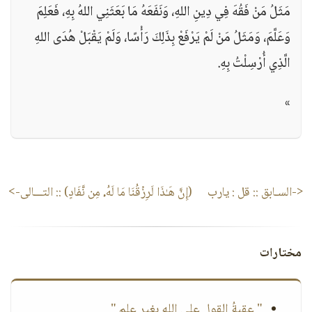
مَثَلُ مَنْ فَقُهَ فِي دِينِ اللهِ، وَنَفَعَهُ مَا بَعَثَنِي اللهُ بِهِ، فَعَلِمَ
وَعَلَّمَ، وَمَثَلُ مَنْ لَمْ يَرْفَعْ بِذَلِكَ رَأْسًا، وَلَمْ يَقْبَلْ هُدَى اللهِ
الَّذِي أُرْسِلْتُ بِهِ.
»
<-السـابق ::
قل : يارب
(إِنَّ هَـٰذَا لَرِزۡقُنَا مَا لَهُۥ مِن نَّفَادٍ)
:: التـــالى->
مختارات
" عقبةُ القول على الله بغير علم "