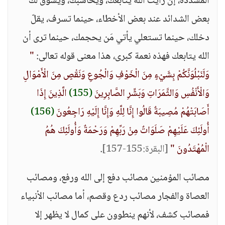
المشددة، إن رأيت الله يتابعك، ويحاسبك، ويسوق لك
بعض الشدائد عند بعض الأخطاء، حينما تسرف، يقلّ
دخلك، حينما تستعلي يأتي مَن يحجمك، حينما ترى أن
الله يتابعك فهذه نعمة كبرى، هذا معنى قوله تعالى:
"
وَلَنَبْلُوَنَّكُمْ بِشَيْءٍ مِنَ الْخَوْفِ وَالْجُوعِ وَنَقْصٍ مِنَ الْأَمْوَالِ
وَالْأَنْفُسِ وَالثَّمَرَاتِ وَبَشِّرِ الصَّابِرِينَ
(155)
الَّذِينَ إِذَا
أَصَابَتْهُمْ مُصِيبَةٌ قَالُوا إِنَّا لِلَّهِ وَإِنَّا إِلَيْهِ رَاجِعُونَ
(156)
أُولَئِكَ عَلَيْهِمْ صَلَوَاتٌ مِنْ رَبِّهِمْ وَرَحْمَةٌ وَأُولَئِكَ هُمُ
الْمُهْتَدُونَ "
[البقرة:155-157]
.
مصائب المؤمنين مصائب دفع إلى الله ورفع، ومصائب
العصاة والفجار مصائب ردع وقصم، أما مصائب الأنبياء
فمصائب كشف، لأنهم ينطوون على كمال لا يظهر إلا