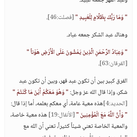
وعبد القهر جمعه عبيد.
" وَمَا رَبُّكَ بِظَلَّامٍ لِلْعَبِيدِ "
[فصلت:46]
.
وهناك عبد الشكر جمعه عباد.
" وَعِبَادُ الرَّحْمَنِ الَّذِينَ يَمْشُونَ عَلَى الْأَرْضِ هَوْناً "
[الفرقان:63]
.
الفرق كبير بين أن تكون عبد قهر، وبين أن تكون عبد
شكر، وإذا قال الله عز وجل:
" وَهُوَ مَعَكُمْ أَيْنَ مَا كُنْتُمْ "
[الحديد:4]
هذه معية عامة، أي معكم بعلمه، أما إذا قال:
" وَأَنَّ اللَّهَ مَعَ الْمُؤْمِنِينَ "
[الأنفال:19]
هذه معية خاصة،
والمعية الخاصة تعني شيئاً كثيراً، تعني أن الله مع