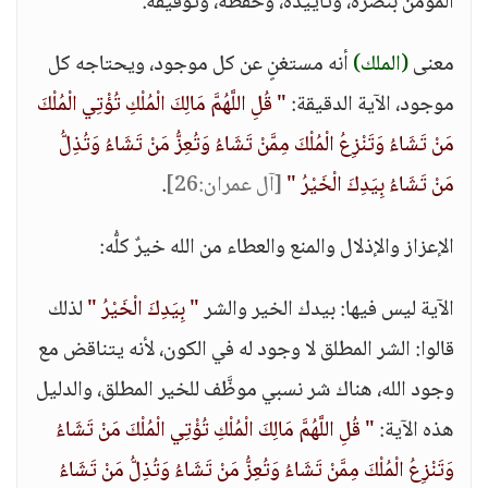
المؤمن بنصره، وتأييده، وحفظه، وتوفيقه.
معنى
(الملك)
أنه مستغنٍ عن كل موجود، ويحتاجه كل
موجود، الآية الدقيقة:
" قُلِ اللَّهُمَّ مَالِكَ الْمُلْكِ تُؤْتِي الْمُلْكَ
مَنْ تَشَاءُ وَتَنْزِعُ الْمُلْكَ مِمَّنْ تَشَاءُ وَتُعِزُّ مَنْ تَشَاءُ وَتُذِلُّ
مَنْ تَشَاءُ بِيَدِكَ الْخَيْرُ "
[آل عمران:26]
.
الإعزاز والإذلال والمنع والعطاء من الله خيرٌ كلُّه:
الآية ليس فيها: بيدك الخير والشر
" بِيَدِكَ الْخَيْرُ "
لذلك
قالوا: الشر المطلق لا وجود له في الكون، لأنه يتناقض مع
وجود الله، هناك شر نسبي موظَّف للخير المطلق، والدليل
هذه الآية:
" قُلِ اللَّهُمَّ مَالِكَ الْمُلْكِ تُؤْتِي الْمُلْكَ مَنْ تَشَاءُ
وَتَنْزِعُ الْمُلْكَ مِمَّنْ تَشَاءُ وَتُعِزُّ مَنْ تَشَاءُ وَتُذِلُّ مَنْ تَشَاءُ