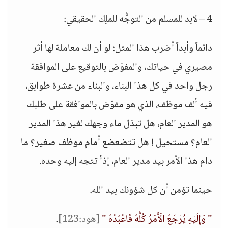
4 – لابد للمسلم من التوجُّه للملِك الحقيقي:
دائماً وأبداً أضرب هذا المثل: لو أن لك معاملة لها أثر
مصيري في حياتك، والمفوّض بالتوقيع على الموافقة
رجل واحد في كل هذا البناء، والبناء من عشرة طوابق،
فيه ألف موظف، الذي هو مفوّض بالموافقة على طلبك
هو المدير العام، هل تبذل ماء وجهك لغير هذا المدير
العام؟ مستحيل ! هل تتضعضع أمام موظف صغير؟ ما
دام هذا الأمر بيد مدير العام، إذاً تتجه إليه وحده.
حينما تؤمن أن كل شؤونك بيد الله.
" وَإِلَيْهِ يُرْجَعُ الْأَمْرُ كُلُّهُ فَاعْبُدْهُ "
[هود:123]
.