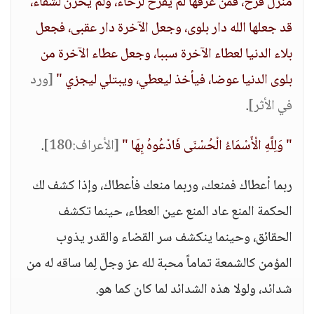
منزل فرح، فمن عرفها لم يفرح لرخاء، ولم يحزن لشقاء،
قد جعلها الله دار بلوى، وجعل الآخرة دار عقبى، فجعل
بلاء الدنيا لعطاء الآخرة سببا، وجعل عطاء الآخرة من
بلوى الدنيا عوضا، فيأخذ ليعطي، ويبتلي ليجزي "
[ورد
في الأثر]
.
" وَلِلَّهِ الْأَسْمَاءُ الْحُسْنَى فَادْعُوهُ بِهَا "
[الأعراف:180]
.
ربما أعطاك فمنعك، وربما منعك فأعطاك، وإذا كشف لك
الحكمة المنع عاد المنع عين العطاء، حينما تكشف
الحقائق، وحينما ينكشف سر القضاء والقدر يذوب
المؤمن كالشمعة تماماً محبة لله عز وجل لِما ساقه له من
شدائد، ولولا هذه الشدائد لما كان كما هو.