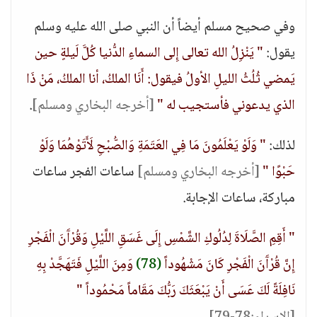
وفي صحيح مسلم أيضاً أن النبي صلى الله عليه وسلم
يقول:
" يَنْزِلُ الله تعالى إِلى السماءِ الدُّنيا كُلَّ لَيلةٍ حين
يَمضي ثُلُثُ الليلِ الأولُ فيقول: أَنَا الملكُ، أنا الملكُ، مَنْ ذَا
الذي يدعوني فأستجيب له "
[أخرجه البخاري ومسلم]
.
لذلك:
" وَلَوْ يَعْلَمُونَ مَا فِي العَتَمَةِ وَالصُّبْحِ لَأَتَوْهُمَا وَلَوْ
حَبْوًا "
[أخرجه البخاري ومسلم]
ساعات الفجر ساعات
مباركة، ساعات الإجابة.
" أَقِمِ الصَّلَاةَ لِدُلُوكِ الشَّمْسِ إِلَى غَسَقِ اللَّيْلِ وَقُرْآَنَ الْفَجْرِ
إِنَّ قُرْآَنَ الْفَجْرِ كَانَ مَشْهُوداً
(78)
وَمِنَ اللَّيْلِ فَتَهَجَّدْ بِهِ
نَافِلَةً لَكَ عَسَى أَنْ يَبْعَثَكَ رَبُّكَ مَقَاماً مَحْمُوداً "