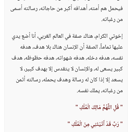
فيحمل هم أمته، أهدافه أكبر من حاجاته، رسالته أسمى
من رغباته.
إخوتي الكرام، هناك صفة في العالم الغربي، أنا أضع يدي
عليها تماماً، الصفة أن الإنسان هناك بلا هدف، هدفه
نفسه، هدفه دخله، هدفه شهواته، هدفه حظوظه، هدف
كبير يسعى له، والإنسان لا يتقدس إلا بهدف كبير، لا
يسعد إلا إذا كان له رسالة وهدف يحمله، رسالته أثمن
من رغباته، يملك نفسه.
" قُلِ اللَّهُمَّ مَالِكَ الْمُلْكِ "
" رَبِّ قَدْ آَتَيْتَنِي مِنَ الْمُلْكِ "