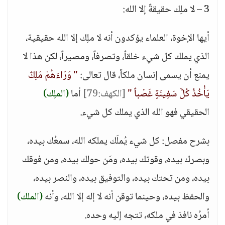
3 – لا ملِك حقيقةً إلا الله:
أيها الإخوة، العلماء يؤكدون أنه لا ملِك إلا الله حقيقية،
الذي يملك كل شيء خلقاً، وتصرفاً، ومصيراً، لكن هذا لا
يمنع أن يسمى إنسان ملكاً، قال تعالى:
" وَرَاءَهُمْ مَلِكٌ
يَأْخُذُ كُلَّ سَفِينَةٍ غَصْباً "
[الكهف:79]
أما
(الملِك)
الحقيقي فهو الله الذي يملك كل شيء.
بشرح مفصل: كل شيء يُملَك يملكه الله، سمعُك بيده،
وبصرك بيده، وقوتك بيده، ومَن حولك بيده، ومن فوقك
بيده، ومن تحتك بيده، والتوفيق بيده، والنصر بيده،
والحفظ بيده، وحينما توقن أنه لا إله إلا الله، وأنه
(الملك)
أمرُه نافذ في ملكه، تتجه إليه وحده.