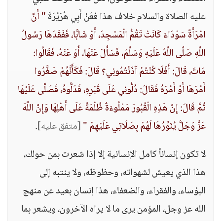
عليه الصلاة والسلام خلاف هذا فعَنْ أَبِي هُرَيْرَةَ
" أَنَّ
امْرَأَةً سَوْدَاءَ كَانَتْ تَقُمُّ الْمَسْجِدَ، أَوْ شَابًّا، فَفَقَدَهَا رَسُولُ
اللَّهِ صَلَّى اللَّهُ عَلَيْهِ وَسَلَّمَ، فَسَأَلَ عَنْهَا، أَوْ عَنْهُ، فَقَالُوا:
مَاتَ، قَالَ: أَفَلَا كُنْتُمْ آذَنْتُمُونِي؟ قَالَ: فَكَأَنَّهُمْ صَغَّرُوا
أَمْرَهَا أَوْ أَمْرَهُ فَقَالَ: دُلُّونِي عَلَى قَبْرِهِ، فَدَلُّوهُ، فَصَلَّى عَلَيْهَا
ثُمَّ قَالَ: إِنَّ هَذِهِ الْقُبُورَ مَمْلُوءَةٌ ظُلْمَةً عَلَى أَهْلِهَا وَإِنَّ اللَّهَ
عَزَّ وَجَلَّ يُنَوِّرُهَا لَهُمْ بِصَلَاتِي عَلَيْهِمْ "
[متفق عليه]
.
لا تكون إنساناً كامل الإنسانية إلا إذا شعرت بمن حولك،
هذا الذي يعيش لشهواته، وحظوظه، ولا ينتبه إلى
البؤساء، والفقراء، والضعفاء، هذا إنسان بعيد عن منهج
الله عز وجل، المؤمن يرى ما لا يراه الآخرون، ويشعر بما