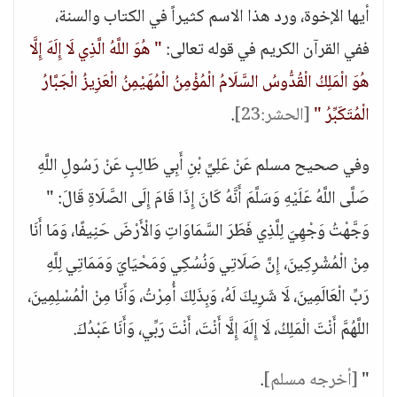
أيها الإخوة، ورد هذا الاسم كثيراً في الكتاب والسنة،
ففي القرآن الكريم في قوله تعالى:
" هُوَ اللَّهُ الَّذِي لَا إِلَهَ إِلَّا
هُوَ الْمَلِكُ الْقُدُّوسُ السَّلَامُ الْمُؤْمِنُ الْمُهَيْمِنُ الْعَزِيزُ الْجَبَّارُ
الْمُتَكَبِّرُ "
[الحشر:23]
.
وفي صحيح مسلم عَنْ عَلِيِّ بْنِ أَبِي طَالِبٍ عَنْ رَسُولِ اللَّهِ
صَلَّى اللَّهُ عَلَيْهِ وَسَلَّمَ أَنَّهُ كَانَ إِذَا قَامَ إِلَى الصَّلَاةِ قَالَ: "
وَجَّهْتُ وَجْهِيَ لِلَّذِي فَطَرَ السَّمَاوَاتِ وَالْأَرْضَ حَنِيفًا، وَمَا أَنَا
مِنْ الْمُشْرِكِينَ، إِنَّ صَلَاتِي وَنُسُكِي وَمَحْيَايَ وَمَمَاتِي لِلَّهِ
رَبِّ الْعَالَمِينَ، لَا شَرِيكَ لَهُ، وَبِذَلِكَ أُمِرْتُ، وَأَنَا مِنْ الْمُسْلِمِينَ،
اللَّهُمَّ أَنْتَ الْمَلِكُ، لَا إِلَهَ إِلَّا أَنْتَ، أَنْتَ رَبِّي، وَأَنَا عَبْدُكَ.
"
[أخرجه مسلم]
.