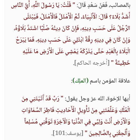
بالمصائب، فَعَنْ سَعْدٍ قَالَ:
" قُلْتُ: يَا رَسُولَ اللَّهِ، أَيُّ النَّاسِ
أَشَدُّ بَلَاءً؟ قَالَ: الْأَنْبِيَاءُ، ثُمَّ الْأَمْثَلُ فَالْأَمْثَلُ، فَيُبْتَلَى
الرَّجُلُ عَلَى حَسَبِ دِينِهِ، فَإِنْ كَانَ دِينُهُ صُلْبًا اشْتَدَّ بَلَاؤُهُ،
وَإِنْ كَانَ فِي دِينِهِ رِقَّةٌ ابْتُلِيَ عَلَى حَسَبِ دِينِهِ، فَمَا يَبْرَحُ
الْبَلَاءُ بِالْعَبْدِ حَتَّى يَتْرُكَهُ يَمْشِي عَلَى الْأَرْضِ مَا عَلَيْهِ
خَطِيئَةٌ "
[أخرجه الحاكم]
.
علاقة المؤمن باسم
(الملِك)
:
أيها الإخوة، الله عز وجل يقول:
" رَبِّ قَدْ آَتَيْتَنِي مِنَ
الْمُلْكِ وَعَلَّمْتَنِي مِنْ تَأْوِيلِ الْأَحَادِيثِ فَاطِرَ السَّمَاوَاتِ
وَالْأَرْضِ أَنْتَ وَلِيِّي فِي الدُّنْيَا وَالْآَخِرَةِ تَوَفَّنِي مُسْلِماً
وَأَلْحِقْنِي بِالصَّالِحِينَ "
[يوسف:101]
.