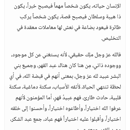
الإنسان حياته، يكون شخصاً مهماً فيصبح خبراً، يكون
ذا هيبة وسلطان فيصبح قصة، يكون شخصاً يركب
طائرة فيعود بضاعة في نعش لها معاملات معقدة في
التخليص.
فالله عز وجل ملِك حقيقي، لأنه يستغني عن كل موجود،
ووجوده ذاتي، مِن هنا كان هناك عبد القهر، وجميع بني
البشر عبيد لله عز وجل، بمعنى أنهم في قبضة الله، في أي
لحظة تنتهي الحياة، لأتفه الأسباب، سكتة دماغية، سكتة
قلبية، حادث طارئ، فهم عبيدُ قهرٍ، أما المؤمنون لأنهم
عرفوا الله اختياراً، وأطاعوه اختياراً، وأحسنوا إلى خلقه
اختياراً، وأقبلوا عليه اختياراً فهم عباد، جمع عبد الشكر،