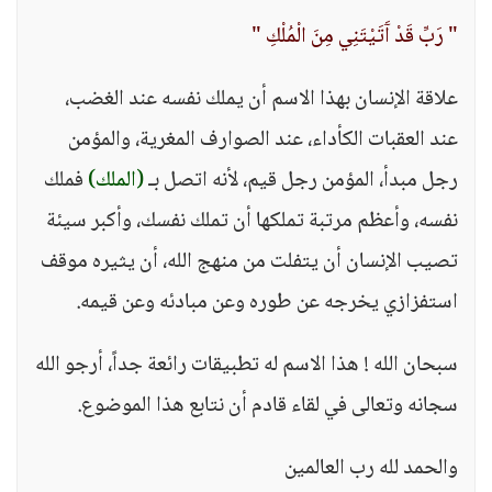
" رَبِّ قَدْ آَتَيْتَنِي مِنَ الْمُلْكِ "
علاقة الإنسان بهذا الاسم أن يملك نفسه عند الغضب،
عند العقبات الكأداء، عند الصوارف المغرية، والمؤمن
رجل مبدأ، المؤمن رجل قيم، لأنه اتصل بـ
(الملك)
فملك
نفسه، وأعظم مرتبة تملكها أن تملك نفسك، وأكبر سيئة
تصيب الإنسان أن يتفلت من منهج الله، أن يثيره موقف
استفزازي يخرجه عن طوره وعن مبادئه وعن قيمه.
سبحان الله ! هذا الاسم له تطبيقات رائعة جداً، أرجو الله
سجانه وتعالى في لقاء قادم أن نتابع هذا الموضوع.
والحمد لله رب العالمين