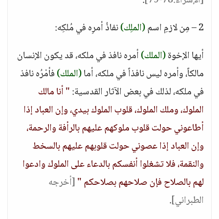
[الإسراء:78-79]
.
2 – مِن لازمِ اسم
(الملِك)
نفاذُ أمرِه في مُلكِه:
أيها الإخوة
(الملك)
أمره نافذ في ملكه، قد يكون الإنسان
مالكاً، وأمره ليس نافذاً في ملكه، أما
(الملك)
فأمْرُه نافذ
في ملكه، لذلك في بعض الآثار القدسية:
" أنا مالك
الملوك، وملك الملوك، قلوب الملوك بيدي، وإن العباد إذا
أطاعوني حولت قلوب ملوكهم عليهم بالرأفة والرحمة،
وإن العباد إذا عصوني حولت قلوبهم عليهم بالسخط
والنقمة، فلا تشغلوا أنفسكم بالدعاء على الملوك وادعوا
لهم بالصلاح فإن صلاحهم بصلاحكم "
[أخرجه
الطبراني]
.