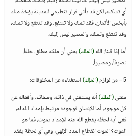
المصير ليس إليك، لك بيت تملكه رقبة، وتملك منفعته،
أي تسكنه، لكن قد يأتي قرار تنظيمي للمدينة يؤخذ منك
بأبخس الأثمان، فقد تملك ولا تنتفع، وقد تنتفع ولا تملك،
وقد تنتفع وتملك، والمصير ليس إليك.
أما إذا قلنا: الله
(الملك)
يعني أن ملكه مطلق، خلقاً،
تصرفاً، ومصيراً.
5 – من لوازم
(الملِك)
استغناءه عن المخلوقات:
معنى
(الملك)
أنه يستغني في ذاته، وصفاته، وأفعاله عن
كل موجود، أما الإنسان فوجوده مرتبط بإمداد الله له،
ففي أية لحظة يقطع الله عنه الإمداد يموت، فما هو
الموت؟ الموت انقطاع المدد الإلهي، وفي أي لحظة يفقد