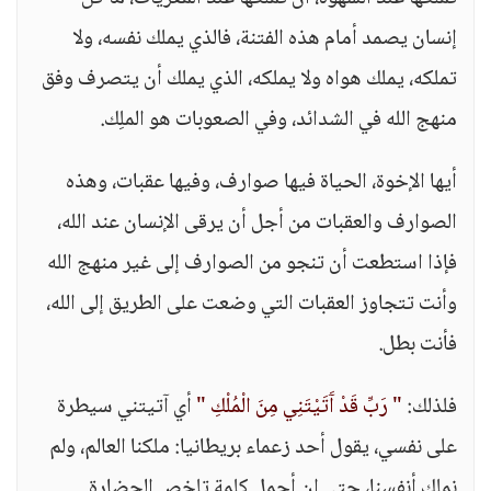
إنسان يصمد أمام هذه الفتنة، فالذي يملك نفسه، ولا
تملكه، يملك هواه ولا يملكه، الذي يملك أن يتصرف وفق
منهج الله في الشدائد، وفي الصعوبات هو الملِك.
أيها الإخوة، الحياة فيها صوارف، وفيها عقبات، وهذه
الصوارف والعقبات من أجل أن يرقى الإنسان عند الله،
فإذا استطعت أن تنجو من الصوارف إلى غير منهج الله
وأنت تتجاوز العقبات التي وضعت على الطريق إلى الله،
فأنت بطل.
فلذلك:
" رَبِّ قَدْ آَتَيْتَنِي مِنَ الْمُلْكِ "
أي آتيتني سيطرة
على نفسي، يقول أحد زعماء بريطانيا: ملكنا العالم، ولم
نملك أنفسنا، حتى إن أجمل كلمة تلخص الحضارة