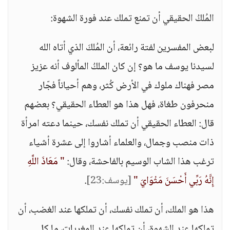
المُلكُ الحقيقي أن تمنع تملك عند فورة الشهوة:
لبعض المفسرين لفتة رائعة، أن المُلكَ الذي أتاه الله
لسيدنا يوسف ما هو؟ إن كان الملكُ المألوف أنه عزيز
مصر فهناك ملوك في الأرض كُثر، وهم أحياناً فجّار
منحرفون طغاة، فهل هذا هو العطاء الحقيقي؟ بعضهم
قال: العطاء الحقيقي أن تملك نفسك، حينما دعته امرأة
ذات منصب وجمال، والعلماء أشاروا إلى عشرة أشياء
ترغب هذا الشاب الوسيم بالفاحشة، وقال:
" مَعَاذَ اللَّهِ
إِنَّهُ رَبِّي أَحْسَنَ مَثْوَايَ "
[يوسف:23]
.
هذا هو الملك، أن تملك نفسك، أن تملكها عند الغضب، أن
تملكها عند الشهوة، أن تملكها عند المغريات، ما كل