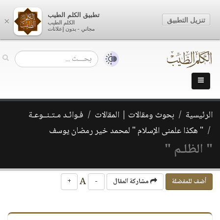
تطبيق الكلم الطيب
تنزيل التطبيق
×
الكلم الطيب
مجاني - بدون إعلانات
الرئيسية
بحوث ومقالات | المقالات
فـوائـد مـتـنــوعـة
" هكذا علمنى الإسلام " لمحمد خير رمضان يوسف
" الظلـم "
A
أضف للمفضلة
مشاركة المقال
-
+