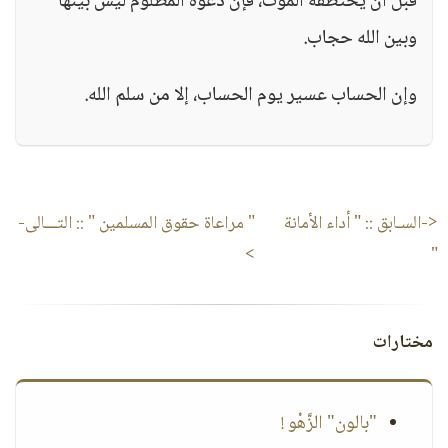
قبل أن يختطفه الموت، فإن دعوة المظلوم ليس بينها
وبين الله حجاب.
وإن الحساب عسير يوم الحساب، إلا من سلم الله.
<-السـابق ::
" أداء الأمانة
" مراعاة حقوق المسلمين "
:: التـــالى-
>
"
مختارات
"بالون" الزَّهْو !