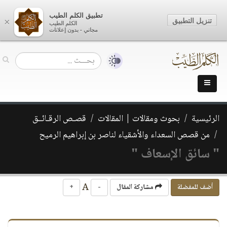
تطبيق الكلم الطيب
تنزيل التطبيق
×
الكلم الطيب
مجاني - بدون إعلانات
الرئيسية
بحوث ومقالات | المقالات
قصـص الرقـائــق
من قصص السعداء والأشقياء لناصر بن إبراهيم الرميح
" سائق الإسعاف "
A
أضف للمفضلة
مشاركة المقال
-
+