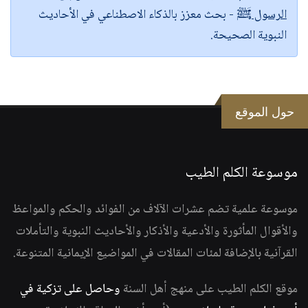
الرسول ﷺ
- بحث معزز بالذكاء الاصطناعي في الأحاديث
النبوية الصحيحة.
حول الموقع
موسوعة الكلم الطيب
موسوعة علمية تضم عشرات الآلاف من الفوائد والحكم والمواعظ
والأقوال المأثورة والأدعية والأذكار والأحاديث النبوية والتأملات
القرآنية بالإضافة لمئات المقالات في المواضيع الإيمانية المتنوعة.
موقع الكلم الطيب على منهج أهل السنة
وحاصل على تزكية في