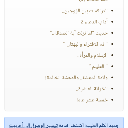
فقه المحبة (٥)
التراكمات بين الزوجين..
أداب الدعاء 2
حديث "لما نزلت آية الصدقة.."
" ذم الافتراء والبهتان "
الإسلام والمرأة..
" العليـم "
ولادة الدهشة.. والدهشة الخالدة !
الخزانة العاشرة..
خمسة عشر عاما
جديد الكلم الطيب:
اكتشف خدمة
تيسير الوصول إلى أحاديث