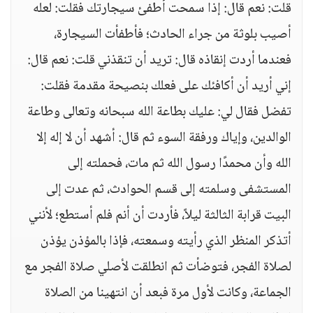
قلت: نعم قال: إذا سمحت أطفئ سيجارتك فقلت: لعله
أصيب بلوثة من جراء الحادث؛ فأطفأت السيجارة،
فعندما أردت إنقاذه قال: تريد أن تنقذني قلت: نعم قال:
إني أريد أن أكافئك على فعلك بنصيحة مقدمة فقلت:
تفضل فقال لي: عليك بطاعة الله سبحانه وتعالى وطاعة
الوالدين، وإياك ورفقة السوء ثم قال: أشهد أن لا إله إلا
الله وأن محمدًا رسول الله ثم مات، فحملته إلى
المستشفى وسلمته إلى قسم الحوادث، ثم عدت إلى
البيت قرابة الثالثة ليلاً، فأردت أن أنم فلم أستطع؛ لأنني
أتذكر المنظر الذي رأيته وسمعته، فإذا بالمؤذن يؤذن
لصلاة الفجر، فتوضأت ثم انطلقت لأصلي صلاة الفجر مع
الجماعة، وكانت لأول مرة فبعد أن انتهينا من الصلاة