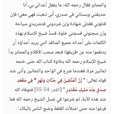
والمحابر فقال رحمه الله: ما يفعل أعدائي بي، أنا
حديقتي وبستاني في صدري، أنى ذهبت فهي معي؛ فإن
قتلوني فقتلي شهادة وإن شردوني فتشريدي سياحة
وإن سجنوني فسجني خلوة، فسدَّ شيخ الإسلام بهذه
الكلمات على أعدائه جميع المنافذ التي يريد أعداؤه أن
ينتقموا منه عن طريقها؛ فبعد سحب الأقلام والمحابر بدأ
شيخ الإسلام رحمه الله بتلاوة كتاب الله حتى ختمه
ثمانين مرة، فعندما شرع في الواحد والثمانين وأتى عند
قوله تعالى:
" إِنَّ الْمُتَّقِينَ فِي جَنَّاتٍ وَنَهَرٍ * فِي مَقْعَدِ
صِدْقٍ عِنْدَ مَلِيكٍ مُقْتَدِرٍ "
[القمر: 54-55]
فتوفاه الله
عند هذه الآية، ثم شرعوا في غسل الشيخ رحمه الله فما
فرغوا منه حتى امتلأت القلعة وضج الناس بالبكاء