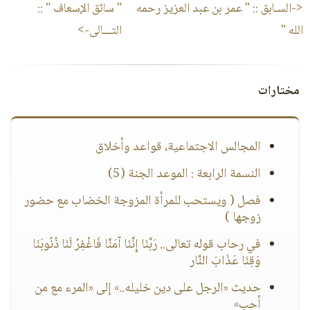
<-السـابق ::
" عمر بن عبد العزيز رحمه
" سائق الإسعاف "
::
الله "
التـــالى->
مختارات
المجالس الاجتماعية، قواعد وأخلاق
النسمة الرابعة : الموعد الجنة (5)
فصل ( ويستحب للمرأة المزوجة الخضاب مع حضور
زوجها )
في رحاب قوله تعالى.. رَبَّنَا إِنَّنَا آمَنَّا فَاغْفِرْ لَنَا ذُنُوبَنَا
وَقِنَا عَذَابَ النَّار
حديث «الرجل على دين خليله..» إلى «المرء مع من
أحب»