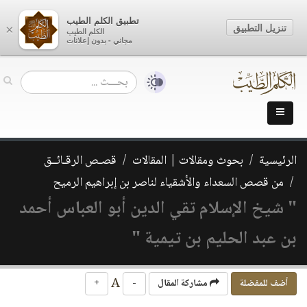
تطبيق الكلم الطيب
تنزيل التطبيق
×
الكلم الطيب
مجاني - بدون إعلانات
الرئيسية
بحوث ومقالات | المقالات
قصـص الرقـائــق
من قصص السعداء والأشقياء لناصر بن إبراهيم الرميح
" شيخ الإسلام تقي الدين أبو العباس أحمد
بن عبد الحليم بن تيمية "
A
أضف للمفضلة
مشاركة المقال
-
+