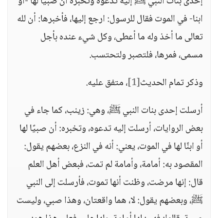
إحدى بنات النبي ﷺ إليه تدعوه وتخبره أن صبيا لها -أو
ابنا- في الموت فقال للرسول: ارجع إليها، فأخبرها: أن لله
تعالى ما أخذ وله ما أعطى، وكل شيء عنده بأجل
مسمى، فمرها، فلتصبر ولتحتسب.
وذكر تمام الحديث
[1]
، متفق عليه.
أرسلت إحدى بنات النبي ﷺ، وهي: زينب، كما جاء في
بعض الروايات، أرسلت إليه تدعوه، وتخبره: أن صبيًا لها
أو ابنًا لها في الموت، يعني: أنه في النزع، بعضهم يقول:
المقصود به: أمامة، وأمامة لم تمت، فبعض أهل العلم
قال: إنها مرضت، وظنت أنها تموت، فأرسلت إلى النبي
ﷺ، وبعضهم يقول: لا، هما واقعتان، وهذا صبي، وليست