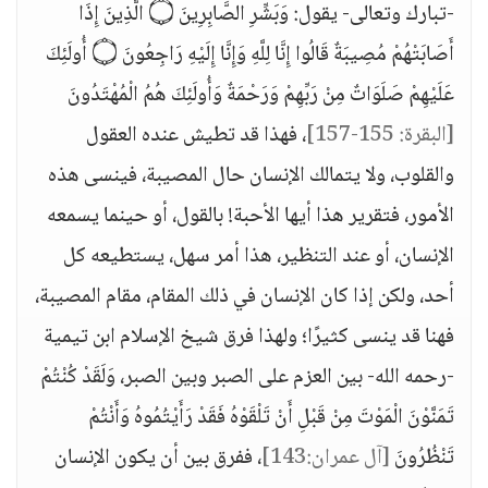
-تبارك وتعالى- يقول: وَبَشِّرِ الصَّابِرِينَ ۝ الَّذِينَ إِذَا
أَصَابَتْهُمْ مُصِيبَةٌ قَالُوا إِنَّا لِلَّهِ وَإِنَّا إِلَيْهِ رَاجِعُونَ ۝ أُولَئِكَ
عَلَيْهِمْ صَلَوَاتٌ مِنْ رَبِّهِمْ وَرَحْمَةٌ وَأُولَئِكَ هُمُ الْمُهْتَدُونَ
[البقرة: 155-157]
، فهذا قد تطيش عنده العقول
والقلوب، ولا يتمالك الإنسان حال المصيبة، فينسى هذه
الأمور، فتقرير هذا أيها الأحبة! بالقول، أو حينما يسمعه
الإنسان، أو عند التنظير، هذا أمر سهل، يستطيعه كل
أحد، ولكن إذا كان الإنسان في ذلك المقام، مقام المصيبة،
فهنا قد ينسى كثيرًا؛ ولهذا فرق شيخ الإسلام ابن تيمية
-رحمه الله- بين العزم على الصبر وبين الصبر، وَلَقَدْ كُنْتُمْ
تَمَنَّوْنَ الْمَوْتَ مِنْ قَبْلِ أَنْ تَلْقَوْهُ فَقَدْ رَأَيْتُمُوهُ وَأَنْتُمْ
تَنْظُرُونَ
[آل عمران:143]
، ففرق بين أن يكون الإنسان