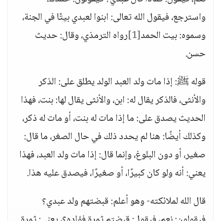
واسترجع، فيقول الله تعالى: ابنوا لعبدي بيتًا في الجنة،
وسموه: بيت الحمد
[1]
رواه الترمذي، وقال: حديث
حسن.
قوله ﷺ: إذا مات ولد العبد الولد يطلق على: الذكر
والأنثى، فالذكر يقال له: ابن، والأنثى يقال لها: بنت، فهذا
الحديث يصدق على: ما إذا مات له بنت، أو مات له ذكر،
وكذلك أيضًا: هنا لم يحدد ذلك في حال الصغر، ما قال:
صغير، أو دون البلوغ، وإنما قال: إذا مات ولد العبد، فهذا
يعني: أنه ولو كان كبيرًا، أو صغيرًا، فيصدق عليه هذا.
قال الله لملائكته- وهو أعلم: قبضتهم ولد عبدي؟
فيقولون: نعم، فيقول: قبضتم ثمرة فؤاده؟، يعني: ثمرة