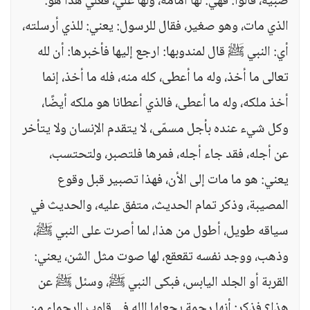
صبية، قالوا: فهي: لها أمامة، ولها علي، فعلي هذا هو:
الذي مات، وهو صغير، فقال للرسول: يعني: للذي أرسلته،
أي: النبي ﷺ قال لمندوبها: ارجع إليها فأخبرها: أن لله
تعالى ما أخذ، وله ما أعطى، كله منه، فله ما أخذ، إنما
أخذ ملكه، وله ما أعطى، فالذي أعطانا هو ملكه أيضًا،
وكل شيء عنده بأجل مسمّى، لا يتقدم الإنسان ولا يتأخر
عن أجله، فقد جاء أجله، فمرها فلتصبر، ولتحتسب،
يعني: هو ما مات إلى الأن، فهذا تصبير قبل وقوع
المصيبة، وذكر تمام الحديث، متفق عليه، والحديث في
سياقه طويل، أطول من هذا، لما أصرت على النبي ﷺ،
وذهب، ووجد نفسه تقعقع، لها صوت مثل الشن، يعني:
القربة أو الجلد اليابس، فبكى النبي ﷺ، وسئل ﷺ عن
هذا؟ فذكر: أنها رحمة يجعلها الله في قلوب الرحماء من