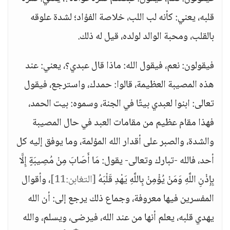
قلبه، يعني: كأنه لب اللب، خلاصة الفؤاد؛ لشدة علوقه
بالقلب، ومحبة الوالد لولده، قيل له ذلك.
فيقولون: نعم، فيقول الله: ماذا قال عبدي؟، يعني: عند
هذه المصيبة العظيمة، قالوا: حمدك، واسترجع، فيقول
تعالى: ابنوا لعبدي بيتًا في الجنة، وسموه: بيت الحمد،
فهذا مقام عظيم من مقامات العبد في حال المصيبة
والشدة، والصبر على أقدار الله المؤلمة، وما يوفق إليه كل
أحد، فالله -تبارك وتعالى- يقول: مَا أَصَابَ مِنْ مُصِيبَةٍ إِلَّا
بِإِذْنِ اللَّهِ وَمَنْ يُؤْمِنْ بِاللَّهِ يَهْدِ قَلْبَهُ
[التغابن:11]
، وأقوال
المفسرين فيها معروفة، وجماع ذلك يرجع إلى: أن الله
يهدي قلبه، يعلم أنها من عند الله، فيرضى، ويسلم، والله