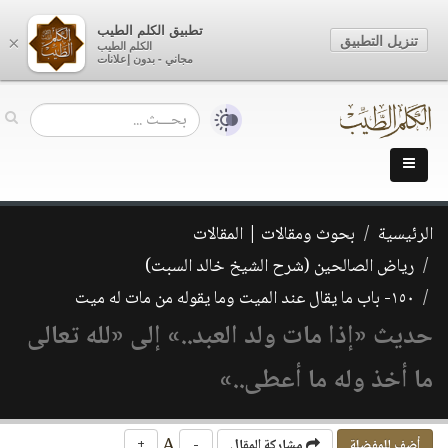
تطبيق الكلم الطيب
تنزيل التطبيق
×
الكلم الطيب
مجاني - بدون إعلانات
الرئيسية
بحوث ومقالات | المقالات
رياض الصالحين (شرح الشيخ خالد السبت)
١٥٠- باب ما يقال عند الميت وما يقوله من مات له ميت
حديث «إذا مات ولد العبد..» إلى «لله تعالى
ما أخذ وله ما أعطى..»
A
أضف للمفضلة
مشاركة المقال
-
+