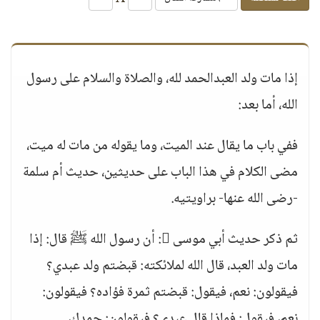
إذا مات ولد العبدالحمد لله، والصلاة والسلام على رسول
الله، أما بعد:
ففي باب ما يقال عند الميت، وما يقوله من مات له ميت،
مضى الكلام في هذا الباب على حديثين، حديث أم سلمة
-رضى الله عنها- براويتيه.
ثم ذكر حديث أبي موسى : أن رسول الله ﷺ قال: إذا
مات ولد العبد، قال الله لملائكته: قبضتم ولد عبدي؟
فيقولون: نعم، فيقول: قبضتم ثمرة فؤاده؟ فيقولون:
نعم، فيقول: فماذا قال عبدي؟ فيقولون: حمدك،