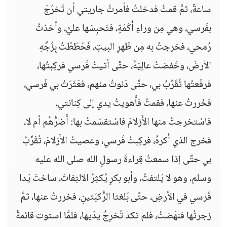
ساعةً، ثمَّ قمتُ فدخلتُ فأمرتُ جاريتي أن تَخرُجَ
بفَرسي، وهي مِن وراءِ أَكَمَةٍ، فتَحبِسَها عليَّ، وأخذتُ
رُمحي، فخرجتُ به مِن ظَهرِ البيتِ، فَحَطَطْتُ بِزُجِّهِ
الأرضَ، وخَفضتُ عالِيَهُ، حتَّى أتيتُ فَرسي فركِبتُها،
فرفَعتُها تُقَرِّبُ بي، حتَّى دَنوتُ منهم، فعَثَرَتْ بي فَرسي،
فخَررتُ عنها، فقمتُ فأَهويتُ يدي إلى كِنانتي،
فاسْتخرجتُ منها الأَزلامَ فاسْتقسَمتُ بها: أَضرُّهُم أم لا،
فخرج الذي أَكرهُ، فركِبتُ فَرسي، وعصيتُ الأَزلامَ، تُقَرِّبُ
بي حتَّى إذا سمعتُ قِراءةَ رسولِ الله صلى الله عليه
وسلم، وهو لا يَلتفتُ، وأبو بكرٍ يُكثِرُ الالتِفاتَ، ساختْ يَدا
فَرسي في الأرضِ، حتَّى بَلغتا الرُّكبَتينِ، فخررتُ عنها، ثمَّ
زجرتُها فنهَضتْ، فلم تكدْ تُخرِجُ يدَيها، فلمَّا استوت قائمةً