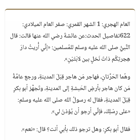
العام الهجري: 1 الشهر القمري: صفر العام الميلادي:
622تفاصيل الحدث:عن عائشةَ رضي الله عنها قالت: قال
النَّبيُّ صلى الله عليه وسلم للمُسلمين: «إنِّي أُريتُ دارَ
هِجرتِكُم ذاتَ نَخلٍ بين لابَتَيْنِ».
وهُما الحَرَّتانِ، فهاجر مَن هاجر قِبَلَ المدينةِ، ورجع عامَّةُ
مَن كان هاجر بأرضِ الحَبشةِ إلى المدينةِ، وتَجهَّز أبو بكرٍ
قِبَلَ المدينةِ، فقال له رسولُ الله صلى الله عليه وسلم:
«على رِسْلِكَ، فإنِّي أرجو أن يُؤذنَ لي».
فقال أبو بكرٍ: وهل ترجو ذلك بأبي أنت؟ قال: «نعم».