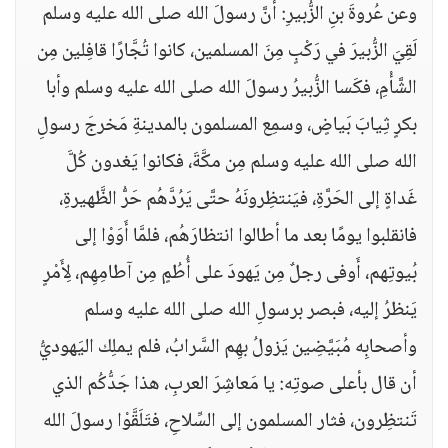
وعن عُروةَ بنِ الزُّبيرِ: أنَّ رسولَ الله صلى الله عليه وسلم
لَقِيَ الزُّبيرَ في رَكْبٍ مِنَ المسلمين، كانوا تُجَّارًا قافِلين مِن
الشَّأْمِ، فكَسا الزُّبيرُ رسولَ الله صلى الله عليه وسلم وأبا
بكرٍ ثِيابَ بَياضٍ، وسمِع المسلمون بالمدينةِ مَخرجَ رسولِ
الله صلى الله عليه وسلم مِن مكَّةَ، فكانوا يَغدون كُلَّ
غَداةٍ إلى الحَرَّةِ، فيَنتظِرونَهُ حتَّى يَرُدَّهُم حَرُّ الظَّهيرةِ،
فانقلبوا يومًا بعد ما أطالوا انتظارَهُم، فلمَّا أَوَوْا إلى
بُيوتِهم، أَوفى رجلٌ مِن يَهودَ على أُطُمٍ مِن آطامِهِم، لِأَمْرٍ
يَنظرُ إليه، فبصر برسولِ الله صلى الله عليه وسلم
وأصحابِه مُبَيَّضِين يَزولُ بهِم السَّرابُ، فلم يملِك اليَهوديُّ
أن قال بأعلى صوتِه: يا مَعاشِرَ العربِ، هذا جَدُّكُم الذي
تَنتظِرون، فثار المسلمون إلى السِّلاحِ، فتَلَقَّوْا رسولَ الله