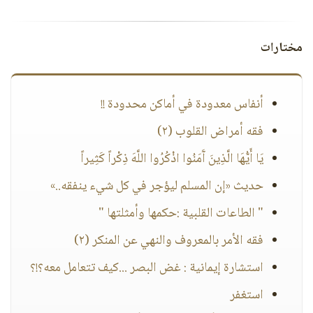
مختارات
أنفاس معدودة في أماكن محدودة !!
فقه أمراض القلوب (٢)
يَا أَيُّهَا الَّذِينَ آَمَنُوا اذْكُرُوا اللَّهَ ذِكْراً كَثِيراً
حديث «إن المسلم ليؤجر في كل شيء ينفقه..»
" الطاعات القلبية :حكمها وأمثلتها "
فقه الأمر بالمعروف والنهي عن المنكر (٢)
استشارة إيمانية : غض البصر ...كيف تتعامل معه؟!؟
استغفر