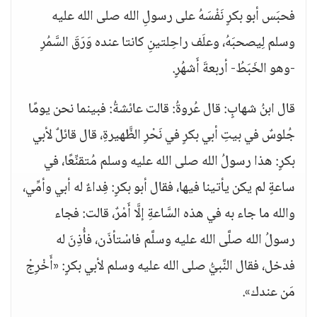
فحبَس أبو بكرٍ نَفْسَهُ على رسولِ الله صلى الله عليه
وسلم لِيصحبَهُ، وعلَف راحِلتينِ كانتا عنده وَرَقَ السَّمُرِ
-وهو الخَبَطُ- أربعةَ أَشهُرٍ.
قال ابنُ شهابٍ: قال عُروةُ: قالت عائشةُ: فبينما نحن يومًا
جُلوسٌ في بيتِ أبي بكرٍ في نَحْرِ الظَّهيرةِ، قال قائلٌ لأبي
بكرٍ: هذا رسولُ الله صلى الله عليه وسلم مُتقنِّعًا، في
ساعةٍ لم يكن يأتينا فيها، فقال أبو بكرٍ: فِداءٌ له أبي وأمِّي،
والله ما جاء به في هذه السَّاعةِ إلَّا أَمْرٌ، قالت: فجاء
رسولُ الله صلَّى الله عليه وسلَّم فاسْتأذَن، فأُذِنَ له
فدخل، فقال النَّبيُّ صلى الله عليه وسلم لأبي بكرٍ: «أَخْرِجْ
مَن عندك».