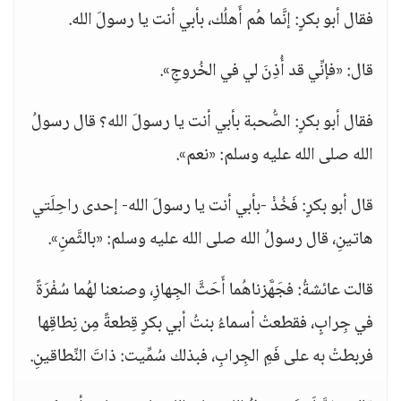
فقال أبو بكرٍ: إنَّما هُم أَهلُك، بأبي أنت يا رسولَ الله.
قال: «فإنِّي قد أُذِنَ لي في الخُروجِ».
فقال أبو بكرٍ: الصُّحبة بأبي أنت يا رسولَ الله؟ قال رسولُ
الله صلى الله عليه وسلم: «نعم».
قال أبو بكرٍ: فَخُذْ -بأبي أنت يا رسولَ الله- إحدى راحِلَتي
هاتينِ، قال رسولُ الله صلى الله عليه وسلم: «بالثَّمنِ».
قالت عائشةُ: فجَهَّزناهُما أَحَثَّ الجِهازِ، وصنعنا لهُما سُفْرَةً
في جِرابٍ، فقطعتْ أسماءُ بنتُ أبي بكرٍ قِطعةً مِن نِطاقِها
فربطتْ به على فَمِ الجِرابِ، فبذلك سُمِّيت: ذاتَ النِّطاقينِ.