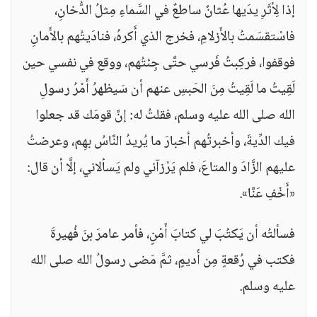
إذا لِأثَرِ يدَيها عُثانٌ ساطعٌ في السَّماءِ مِثلُ الدُّخانِ،
فاسْتقسَمتُ بالأَزلامِ، فخرج الذي أَكرهُ، فنادَيتُهم بالأَمانِ
فوقفوا، فركِبتُ فَرسي حتَّى جِئتُهم، ووقع في نفسي حين
لَقِيتُ ما لَقِيتُ مِنَ الحَبسِ عنهم أن سَيظهرُ أَمْرُ رسولِ
الله صلى الله عليه وسلم، فقلتُ له: إنَّ قومَك قد جعلوا
فيك الدِّيةَ، وأخبرتُهم أخبارَ ما يُريدُ النَّاسُ بهِم، وعرضتُ
عليهم الزَّادَ والمتاعَ، فلم يَرْزآني ولم يَسألاني، إلَّا أن قال:
«أَخْفِ عَنَّا».
فسألتُه أن يَكتُبَ لي كتابَ أَمْنٍ، فأمر عامرَ بنَ فُهيرةَ
فكتب في رُقعةٍ مِن أَديمٍ، ثمَّ مَضى رسولُ الله صلى الله
عليه وسلم.