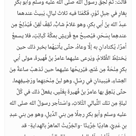
قالت: ثمَّ لَحِقَ رسولُ الله صلى الله عليه وسلم وأبو بكرٍ
بِغارٍ في جبلِ ثَوْرٍ، فَكَمَنَا فيه ثلاثَ ليالٍ، يَبيتُ عندهما
عبدُ الله بنُ أبي بكرٍ، وهو غلامُ شابٌّ، ثَقِفٌ لَقِنٌ، فَيُدْلِجُ مِن
عندهِما بِسَحَرٍ، فيُصبحُ مع قُريشٍ بمكَّةَ كَبائِتٍ، فلا يسمعُ
أمرًا، يُكتادانِ به إلَّا وعاهُ، حتَّى يأتيَهُما بخبرِ ذلك حين
يَختلِطُ الظَّلامُ، ويَرعى عليهِما عامرُ بنُ فُهيرةَ، مولى أبي
بكرٍ مِنْحَةً مِن غَنَمٍ، فيُريحُها عليهِما حين تَذهبُ ساعةٌ مِنَ
العِشاءِ، فيَبيتانِ في رِسْلٍ، وهو لبنُ مِنْحَتِهِما ورَضِيفِهِما،
حتَّى يَنْعِقَ بها عامرُ بنُ فُهيرةَ بِغَلَسٍ، يفعلُ ذلك في كُلِّ
ليلةٍ مِن تلك اللَّيالي الثَّلاثِ، واسْتأجر رسولُ الله صلى الله
عليه وسلم وأبو بكرٍ رجلًا مِن بني الدِّيلِ، وهو مِن بني عبدِ
بنِ عَدِيٍّ، هادِيًا خِرِّيتًا -والخِرِّيتُ الماهرُ بالهِدايةِ- قد