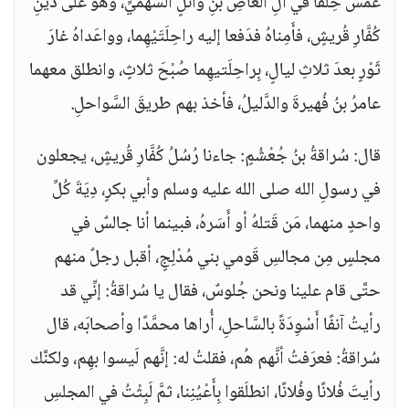
غَمَسَ حِلْفًا في آلِ العاصِ بنِ وائلٍ السَّهميِّ، وهو على دينِ
كُفَّارِ قُريشٍ، فأَمِناهُ فدَفعا إليه راحِلَتَيْهِما، وواعَداهُ غارَ
ثَوْرٍ بعدَ ثلاثِ ليالٍ، بِراحِلَتيهِما صُبْحَ ثلاثٍ، وانطلق معهما
عامرُ بنُ فُهيرةَ والدَّليلُ، فأخذ بهم طريقَ السَّواحلِ.
قال: سُراقةُ بنُ جُعْشُمٍ: جاءنا رُسُلُ كُفَّارِ قُريشٍ، يجعلون
في رسولِ الله صلى الله عليه وسلم وأبي بكرٍ، دِيَةَ كُلِّ
واحدٍ منهما، مَن قَتلهُ أو أَسَرهُ، فبينما أنا جالسٌ في
مجلسٍ مِن مجالسِ قَومي بني مُدْلِجٍ، أقبل رجلٌ منهم
حتَّى قام علينا ونحن جُلوسٌ، فقال يا سُراقةُ: إنِّي قد
رأيتُ آنفًا أَسْوِدَةً بالسَّاحلِ، أُراها محمَّدًا وأصحابَه، قال
سُراقةُ: فعرَفتُ أنَّهم هُم، فقلتُ له: إنَّهم لَيسوا بهِم، ولكنَّك
رأيتَ فُلانًا وفُلانًا، انطلَقوا بِأَعْيُنِنا، ثمَّ لَبِثْتُ في المجلسِ