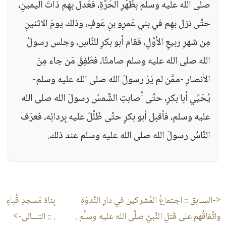
صلى الله عليه وسلم بظَهْرِ الحَرَّةِ، فعَدل بهِم ذاتَ اليمينِ،
حتَّى نزل بهِم في بني عَمرِو بنِ عَوفٍ، وذلك يومَ الاثنينِ
مِن شهرِ ربيعٍ الأوَّلِ، فقام أبو بكرٍ للنَّاسِ، وجلس رسولُ
الله صلى الله عليه وسلم صامتًا، فطَفِقَ مَن جاء مِنَ
الأنصارِ -ممَّن لم يَرَ رسولَ الله صلى الله عليه وسلم-
يُحَيِّي أبا بكرٍ، حتَّى أصابتِ الشَّمسُ رسولَ الله صلى الله
عليه وسلم، فأقبل أبو بكرٍ حتَّى ظَلَّلَ عليه بِردائِه، فعرَف
النَّاسُ رسولَ الله صلى الله عليه وسلم عند ذلك.
<-السـابق ::
اجتماعُ المُشركين في دارِ النَّدوَةِ
بِناءُ مَسجدِ قُباءٍ
واتِّفاقُهم على قَتلِ النَّبيِّ صلَّى الله عليه وسلَّم .
.
:: التـــالى->