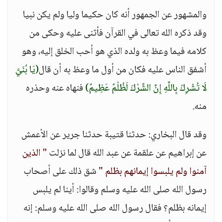
والمشهور عن الجمهور أنه كان حكيما وليا ولم يكن نبيا
وقد ذكره الله تعالى في القرآن فأثنى عليه وحكى من
كلامه فيما وعظ به ولده الذي هو أحب الخلق إليه، وهو
أشفق الناس عليه فكان من أول ما وعظ به أن قال
(يَا بُنَيَّ
لَا تُشْرِكْ بِاللَّهِ إِنَّ الشِّرْكَ لَظُلْمٌ عَظِيمٌ)
فنهاه عنه وحذره
منه.
وقد قال البخاري: حدثنا قتيبة حدثنا جرير عن الأعمش
عن إبراهيم عن علقمة عن عبد الله قال لما نزلت
" الذين
آمنوا ولم يلبسوا إيمانهم بظلم "
شق ذلك على أصحاب
رسول الله صلى الله عليه وسلم وقالوا: أينا لم يلبس
إيمانه بظلم؟ فقال رسول الله صلى الله عليه وسلم: إنه