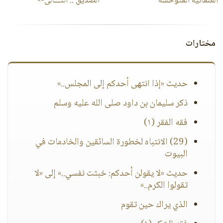
العلمانية المتوحشة
الصديق
:: التـــالى->
مختارات
حديث «إذا انتهى أحدكم إلى المجلس..»
ذكر سليمان بن داود صلى الله عليه وسلم
فقه الفقر (١)
(29) الانتباه لخطورة السائقين والخادمات في
البيوت
حديث «لا يقولن أحدكم: خبثت نفسي..» إلى «لا
تقولوا الكرم..»
الذي يراك حين تقوم