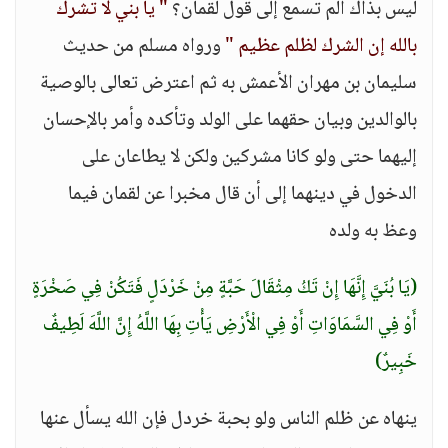
ليس بذاك ألم تسمع إلى قول لقمان؟
" يا بني لا تشرك
بالله إن الشرك لظلم عظيم "
ورواه مسلم من حديث
سليمان بن مهران الأعمش به ثم اعترض تعالى بالوصية
بالوالدين وبيان حقهما على الولد وتأكده وأمر بالإحسان
إليهما حتى ولو كانا مشركين ولكن لا يطاعان على
الدخول في دينهما إلى أن قال مخبرا عن لقمان فيما
وعظ به ولده
(يَا بُنَيَّ إِنَّهَا إِنْ تَكُ مِثْقَالَ حَبَّةٍ مِنْ خَرْدَلٍ فَتَكُنْ فِي صَخْرَةٍ
أَوْ فِي السَّمَاوَاتِ أَوْ فِي الْأَرْضِ يَأْتِ بِهَا اللَّهُ إِنَّ اللَّهَ لَطِيفٌ
خَبِيرٌ)
ينهاه عن ظلم الناس ولو بحبة خردل فإن الله يسأل عنها