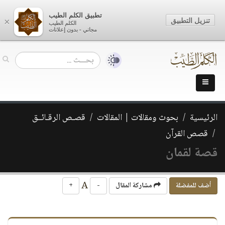
تطبيق الكلم الطيب
تنزيل التطبيق
×
الكلم الطيب
مجاني - بدون إعلانات
الرئيسية
بحوث ومقالات | المقالات
قصـص الرقـائــق
قصص القرآن
قصة لقمان
A
أضف للمفضلة
مشاركة المقال
-
+