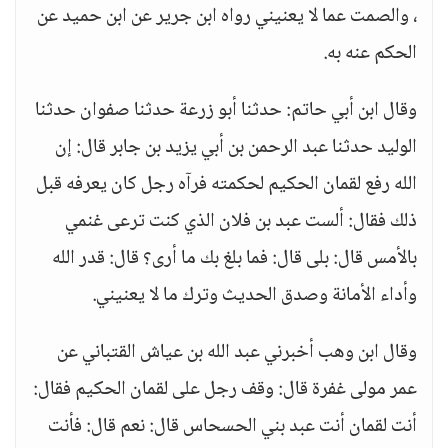
، والصمت عما لا يعنيني رواه ابن جرير عن ابن حميد عن
الحكم عنه به.
وقال ابن أبي حاتم: حدثنا أبو زرعة حدثنا صفوان حدثنا
الوليد حدثنا عبد الرحمن بن أبي يزيد بن جابر قال: إن
الله رفع لقمان الحكيم لحكمته فرآه رجل كان يعرفه قبل
ذلك فقال: ألست عبد بن فلان الذي كنت ترعى غنمي
بالأمس قال: بلى قال: فما بلغ بك ما أرى؟ قال: قدر الله
وأداء الأمانة وصدق الحديث وترك ما لا يعنيني.
وقال ابن وهب أخبرني عبد الله بن عياش القتباني عن
عمر مولى غفرة قال: وقف رجل على لقمان الحكيم فقال:
أنت لقمان أنت عبد بني الحسحاس قال: نعم قال: فأنت