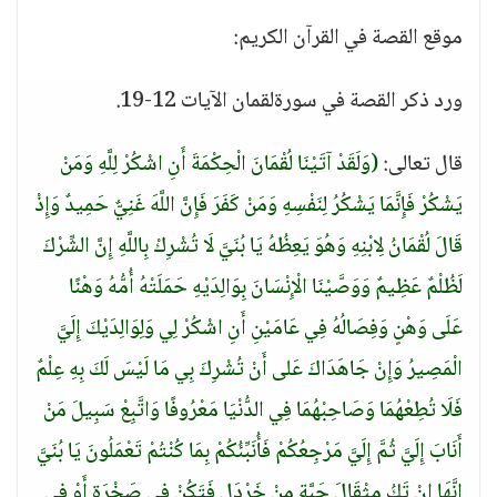
موقع القصة في القرآن الكريم:
ورد ذكر القصة في سورةلقمان الآيات 12-19.
قال تعالى:
(وَلَقَدْ آتَيْنَا لُقْمَانَ الْحِكْمَةَ أَنِ اشْكُرْ لِلَّهِ وَمَنْ
يَشْكُرْ فَإِنَّمَا يَشْكُرُ لِنَفْسِهِ وَمَنْ كَفَرَ فَإِنَّ اللَّهَ غَنِيٌّ حَمِيدٌ وَإِذْ
قَالَ لُقْمَانُ لِابْنِهِ وَهُوَ يَعِظُهُ يَا بُنَيَّ لَا تُشْرِكْ بِاللَّهِ إِنَّ الشِّرْكَ
لَظُلْمٌ عَظِيمٌ وَوَصَّيْنَا الْإِنْسَانَ بِوَالِدَيْهِ حَمَلَتْهُ أُمُّهُ وَهْنًا
عَلَى وَهْنٍ وَفِصَالُهُ فِي عَامَيْنِ أَنِ اشْكُرْ لِي وَلِوَالِدَيْكَ إِلَيَّ
الْمَصِيرُ وَإِنْ جَاهَدَاكَ عَلى أَنْ تُشْرِكَ بِي مَا لَيْسَ لَكَ بِهِ عِلْمٌ
فَلَا تُطِعْهُمَا وَصَاحِبْهُمَا فِي الدُّنْيَا مَعْرُوفًا وَاتَّبِعْ سَبِيلَ مَنْ
أَنَابَ إِلَيَّ ثُمَّ إِلَيَّ مَرْجِعُكُمْ فَأُنَبِّئُكُمْ بِمَا كُنْتُمْ تَعْمَلُونَ يَا بُنَيَّ
إِنَّهَا إِنْ تَكُ مِثْقَالَ حَبَّةٍ مِنْ خَرْدَلٍ فَتَكُنْ فِي صَخْرَةٍ أَوْ فِي