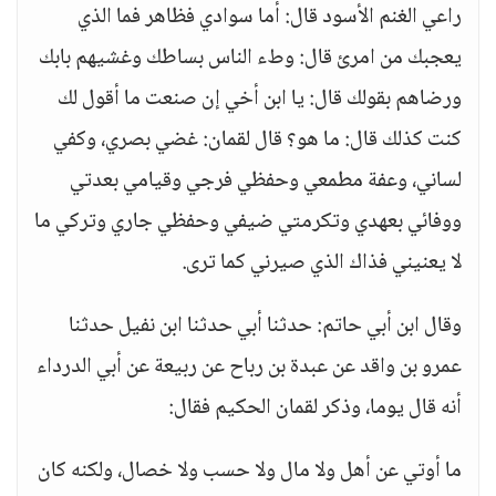
راعي الغنم الأسود قال: أما سوادي فظاهر فما الذي
يعجبك من امرئ قال: وطء الناس بساطك وغشيهم بابك
ورضاهم بقولك قال: يا ابن أخي إن صنعت ما أقول لك
كنت كذلك قال: ما هو؟ قال لقمان: غضي بصري، وكفي
لساني، وعفة مطمعي وحفظي فرجي وقيامي بعدتي
ووفائي بعهدي وتكرمتي ضيفي وحفظي جاري وتركي ما
لا يعنيني فذاك الذي صيرني كما ترى.
وقال ابن أبي حاتم: حدثنا أبي حدثنا ابن نفيل حدثنا
عمرو بن واقد عن عبدة بن رباح عن ربيعة عن أبي الدرداء
أنه قال يوما، وذكر لقمان الحكيم فقال:
ما أوتي عن أهل ولا مال ولا حسب ولا خصال، ولكنه كان