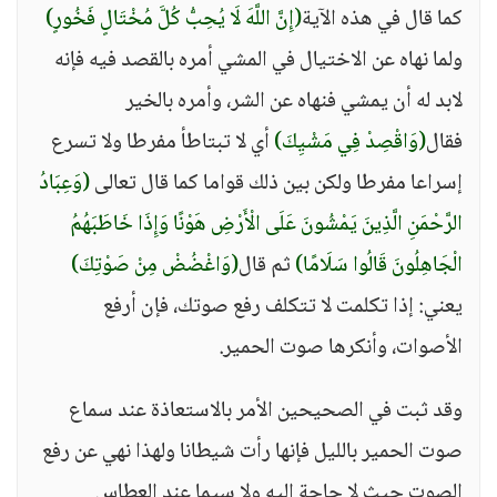
كما قال في هذه الآية
(إِنَّ اللَّهَ لَا يُحِبُّ كُلَّ مُخْتَالٍ فَخُورٍ)
ولما نهاه عن الاختيال في المشي أمره بالقصد فيه فإنه
لابد له أن يمشي فنهاه عن الشر، وأمره بالخير
فقال
(وَاقْصِدْ فِي مَشْيِكَ)
أي لا تبتاطأ مفرطا ولا تسرع
إسراعا مفرطا ولكن بين ذلك قواما كما قال تعالى
(وَعِبَادُ
الرَّحْمَنِ الَّذِينَ يَمْشُونَ عَلَى الْأَرْضِ هَوْنًا وَإِذَا خَاطَبَهُمُ
الْجَاهِلُونَ قَالُوا سَلَامًا)
ثم قال
(وَاغْضُضْ مِنْ صَوْتِكَ)
يعني: إذا تكلمت لا تتكلف رفع صوتك، فإن أرفع
الأصوات، وأنكرها صوت الحمير.
وقد ثبت في الصحيحين الأمر بالاستعاذة عند سماع
صوت الحمير بالليل فإنها رأت شيطانا ولهذا نهي عن رفع
الصوت حيث لا حاجة إليه ولا سيما عند العطاس