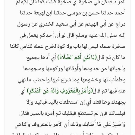
المراد فتكن في صخرة أي صخرة كانت كما قال الإمام
أحمد حدثنا حسن بن موسى حدثنا ابن لهيعة حدثنا
دراج عن أبي الهيثم عن أبي سعيد الخدري عن رسول
الله صلى الله عليه وسلم قال لو أن أحدكم يعمل في
صخرة صماء ليس لها باب ولا كوة لخرج عمله للناس كائنا
ما كان ثم قال
(يَا بُنَيَّ أَقِمِ الصَّلَاةَ)
أي أدها بجميع
واجباتها من حدودها وأوقاتها وركوعها وسجودها
وطمأنينتها وخشوعها وما شرع فيها واجتنب ما نهي
عنه فيها ثم قال
(وَأْمُرْ بِالْمَعْرُوفِ وَانْهَ عَنِ الْمُنْكَرِ)
أي
بجهدك وطاقتك أي إن استطعت باليد فباليد وإلا
فبلسانك فإن لم تستطع فبقلبك ثم أمره بالصبر فقال
وَاصْبِرْ عَلَى مَا أَصَابَكَ وذلك أن الآمر بالمعروف والناهي