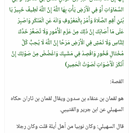
السَّمَاوَاتِ أَوْ فِي الْأَرْضِ يَأْتِ بِهَا اللَّهُ إِنَّ اللَّهَ لَطِيفٌ خَبِيرٌ يَا
بُنَيَّ أَقِمِ الصَّلَاةَ وَأْمُرْ بِالْمَعْرُوفِ وَانْهَ عَنِ الْمُنْكَرِ وَاصْبِرْ
عَلَى مَا أَصَابَكَ إِنَّ ذَلِكَ مِنْ عَزْمِ الْأُمُورِ وَلَا تُصَعِّرْ خَدَّكَ
لِلنَّاسِ وَلَا تَمْشِ فِي الْأَرْضِ مَرَحًا إِنَّ اللَّهَ لَا يُحِبُّ كُلَّ
مُخْتَالٍ فَخُورٍ وَاقْصِدْ فِي مَشْيِكَ وَاغْضُضْ مِنْ صَوْتِكَ إِنَّ
أَنْكَرَ الْأَصْوَاتِ لَصَوْتُ الْحَمِيرِ)
القصة:
هو لقمان بن عنقاء بن سدون ويقال لقمان بن ثاران حكاه
السهيلي عن ابن جرير والقتيبي.
قال السهيلي: وكان نوبيا من أهل أيلة قلت وكان رجلا