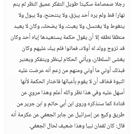
رجلا صمصامة سكيتا طويل التفكر عميق النظر لم ينم
نهارا قط ولم يره أحد يبزق، ولا يتنحنح، ولا يبول ولا
يتغوط ولا يغتسل، ولا يعبث، ولا يضحك، وكان لا يعيد
منطقا نطقه إلا أن يقول حكمة يستعيدها إياه أحد وكان
قد تزوج وولد له أولاد، فماتوا فلم يبك عليهم وكان
يغشى السلطان، ويأتي الحكام لينظر ويتفكر ويعتبر
فبذلك أوتي ما أوتي ومنهم من زعم أنه عرضت عليه
النبوة فخاف أن لا يقوم بأعبائها فاختار الحكمة لأنها
أسهل عليه وفي هذا نظر والله أعلم وهذا مروي عن
قتادة كما سنذكره وروى ابن أبي حاتم و ابن جرير من
طريق وكيع عن إسرائيل عن جابر الجعفي عن عكرمة أنه
قال: كان لقمان نبيا وهذا ضعيف لحال الجعفي.