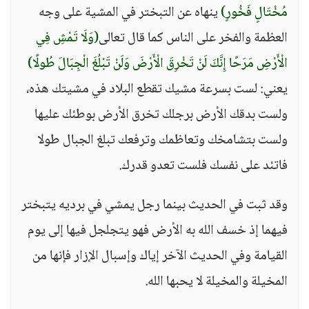
مُخْتَالٍ فَخُورٍ)
ينهاه عن التبختر في المشية على وجه
العظمة والفخر على الناس كما قال تعالى
(وَلَا تَمْشِ فِي
الْأَرْضِ مَرَحًا إِنَّكَ لَنْ تَخْرِقَ الْأَرْضَ وَلَنْ تَبْلُغَ الْجِبَالَ طُولًا)
يعني: لست بسرعة مشيك تقطع البلاد في مشيتك هذه،
ولست بدقك الأرض برجلك تخرق الأرض بوطئك عليها
ولست بتشامخك وتعاظمك وترفعك تبلغ الجبال طولا
فاتئد على نفسك فلست تعدو قدرك.
وقد ثبت في الحديث بينما رجل يمشي في برديه يتبختر
فيهما إذ خسف الله به الأرض فهو يتجلجل فيها إلى يوم
القيامة وفي الحديث الآخر إياك وإسبال الإزار فإنها من
المخيلة والمخيلة لا يحبها الله.