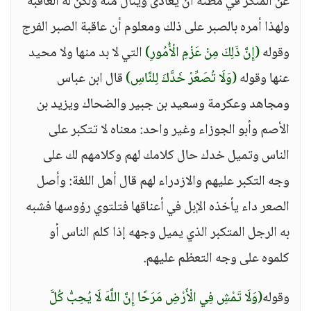
عن المنكر في مظنة أن يعادى وينال منه ولكن له العاقبة
ولهذا أمره بالصبر على ذلك ومعلوم أن عاقبة الصبر الفرج
وقوله
(إِنَّ ذَلِكَ مِنْ عَزْمِ الْأُمُورِ)
التي لا بد منها ولا محيد
عنها وقوله
(وَلَا تُصَعِّرْ خَدَّكَ لِلنَّاسِ)
قال ابن عباس
ومجاهد وعكرمة وسعيد بن جبير والضحاك ويزيد بن
الأصم وأبو الجوزاء وغير واحد: معناه لا تتكبر على
الناس وتميل خدك حال كلامك لهم وكلامهم لك على
وجه التكبر عليهم والازدراء لهم قال أهل اللغة: وأصل
الصعر داء يأخذه الإبل في أعناقها فتلتوي رؤوسها فشبه
به الرجل المتكبر الذي يميل وجهه إذا كلم الناس أو
كلموه على وجه التعظم عليهم.
وقوله
(وَلَا تَمْشِ فِي الْأَرْضِ مَرَحًا إِنَّ اللَّهَ لَا يُحِبُّ كُلَّ