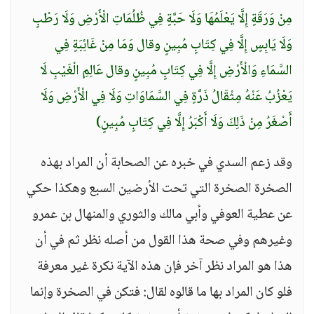
مِنْ وَرَقَةٍ إِلَّا يَعْلَمُهَا وَلَا حَبَّةٍ فِي ظُلُمَاتِ الْأَرْضِ وَلَا رَطْبٍ
وَلَا يَابِسٍ إِلَّا فِي كِتَابٍ مُبِينٍ وقال وَمَا مِنْ غَائِبَةٍ فِي
السَّمَاءِ وَالْأَرْضِ إِلَّا فِي كِتَابٍ مُبِينٍ وقال عَالِمِ الْغَيْبِ لَا
يَعْزُبُ عَنْهُ مِثْقَالُ ذَرَّةٍ فِي السَّمَاوَاتِ وَلَا فِي الْأَرْضِ وَلَا
أَصْغَرُ مِنْ ذَلِكَ وَلَا أَكْبَرُ إِلَّا فِي كِتَابٍ مُبِينٍ)
وقد زعم السدي في خبره عن الصحابة أن المراد بهذه
الصخرة الصخرة التي تحت الأرضين السبع وهكذا حكي
عن عطية العوفي وأبي مالك والثوري والمنهال بن عمرو
وغيرهم وفي صحة هذا القول من أصله نظر ثم في أن
هذا هو المراد نظر آخر فإن هذه الآية نكرة غير معرفة
فلو كان المراد بها ما قالوه لقال: فتكن في الصخرة وإنما