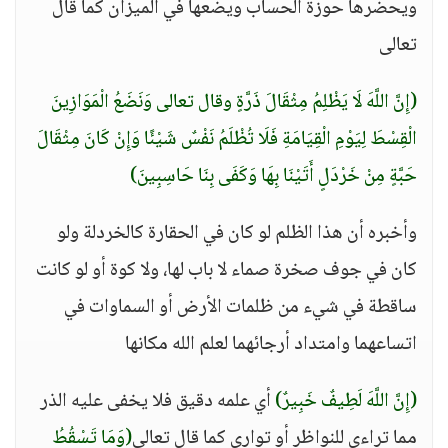
ويحضرها حوزة الحساب ويضعها في الميزان كما قال
تعالى
(إِنَّ اللَّهَ لَا يَظْلِمُ مِثْقَالَ ذَرَّةٍ وقال تعالى وَنَضَعُ الْمَوَازِينَ
الْقِسْطَ لِيَوْمِ الْقِيَامَةِ فَلَا تُظْلَمُ نَفْسٌ شَيْئًا وَإِنْ كَانَ مِثْقَالَ
حَبَّةٍ مِنْ خَرْدَلٍ أَتَيْنَا بِهَا وَكَفَى بِنَا حَاسِبِينَ)
وأخبره أن هذا الظلم لو كان في الحقارة كالخردلة ولو
كان في جوف صخرة صماء لا باب لها، ولا كوة أو لو كانت
ساقطة في شيء من ظلمات الأرض أو السماوات في
اتساعهما وامتداد أرجائهما لعلم الله مكانها
(إِنَّ اللَّهَ لَطِيفٌ خَبِيرٌ)
أي علمه دقيق فلا يخفى عليه الذر
مما تراءى للنواظر أو توارى كما قال تعالى
(وَمَا تَسْقُطُ