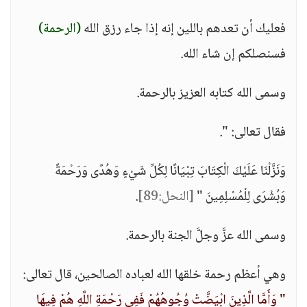
فعليك أن تعدهم باللين إنه إذا جاء رزق الله
(الرحمة)
فسنصلكم إن شاء الله.
وسمى الله كتابه العزيز بالرحمة.
فقال تعالى: ".
وَنَزَّلْنَا عَلَيْكَ الْكِتَابَ تِبْيَانًا لِكُلِّ شَيْءٍ وَهُدًى وَرَحْمَةً
وَبُشْرَى لِلْمُسْلِمِينَ "
[النحل:89]
.
وسمى الله عزَّ وجلَّ الجنة بالرحمة.
وهي أعظم رحمة خلقها الله لعباده الصالحين، قال تعالى:
" وَأَمَّا الَّذِينَ ابْيَضَّتْ وُجُوهُهُمْ فَفِي رَحْمَةِ اللَّهِ هُمْ فِيهَا