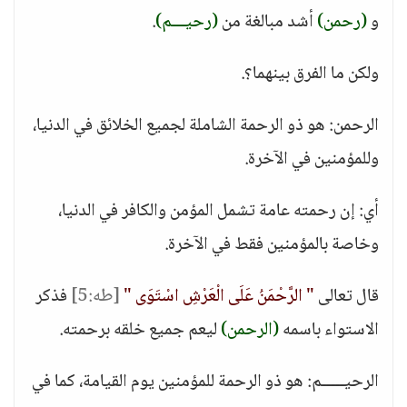
و
(رحمن)
أشد مبالغة من
(رحيـــم)
.
ولكن ما الفرق بينهما؟.
الرحمن: هو ذو الرحمة الشاملة لجميع الخلائق في الدنيا،
وللمؤمنين في الآخرة.
أي: إن رحمته عامة تشمل المؤمن والكافر في الدنيا،
وخاصة بالمؤمنين فقط في الآخرة.
قال تعالى
" الرَّحْمَنُ عَلَى الْعَرْشِ اسْتَوَى "
[طه:5]
فذكر
الاستواء باسمه
(الرحمن)
ليعم جميع خلقه برحمته.
الرحيـــــم: هو ذو الرحمة للمؤمنين يوم القيامة، كما في