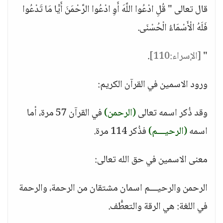
قال تعالى " قُلِ ادْعُوا اللَّهَ أَوِ ادْعُوا الرَّحْمَنَ أَيًّا مَا تَدْعُوا
فَلَهُ الْأَسْمَاءُ الْحُسْنَى.
"
[الإسراء:110]
.
ورود الاسمين في القرآن الكريم:
وقد ذُكر اسمه تعالى
(الرحمن)
في القرآن 57 مرة، أما
اسمه
(الرحيـــم)
فذُكر 114 مرة.
معنى الاسمين في حق الله تعالى:
الرحمن والرحيـــم اسمان مشتقان من الرحمة، والرحمة
في اللغة: هي الرقة والتعطُّف.