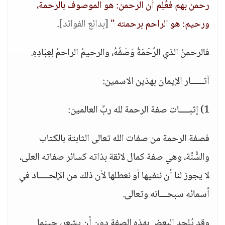
رحمن بهم فعُلِم أن الرحمن: هو الموصوف بالرحمة،
ورحيم: هو الراحم برحمته "
[بدائع الفوائد]
.
فالرحمنُ الذي الرَّحْمَةُ وَصْفُهُ، والرحيمُ الراحمُ لِعِبَادِهِ.
آثـــــار الإيمان بهذين الاسمين:
1) إثبــــات صفة الرحمة لله ربِّ العالمين:
فصفة الرحمة من صفات الله تعالى الثابتة بالكتاب
والسُّنَّة، وهي صفة كمال لائقة بذاته كسائر صفاته العلى،
لا يجوز لنا أن ننفيها أو نعطلها لأن ذلك من الإلحــــاد في
أسمائه سبحـــانه وتعالى.
وقد يُلحد البعض بهذه الصفة دون أن يشعر، حينما