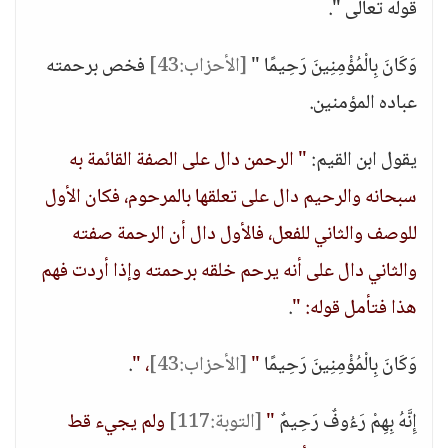
قوله تعالى ".
وَكَانَ بِالْمُؤْمِنِينَ رَحِيمًا "
[الأحزاب:43]
فخص برحمته
عباده المؤمنين.
يقول ابن القيم:
" الرحمن دال على الصفة القائمة به
سبحانه والرحيم دال على تعلقها بالمرحوم، فكان الأول
للوصف والثاني للفعل، فالأول دال أن الرحمة صفته
والثاني دال على أنه يرحم خلقه برحمته وإذا أردت فهم
هذا فتأمل قوله: "
.
وَكَانَ بِالْمُؤْمِنِينَ رَحِيمًا
"
[الأحزاب:43]
، "
.
إِنَّهُ بِهِمْ رَءُوفٌ رَحِيمٌ
"
[التوبة:117]
ولم يجيء قط