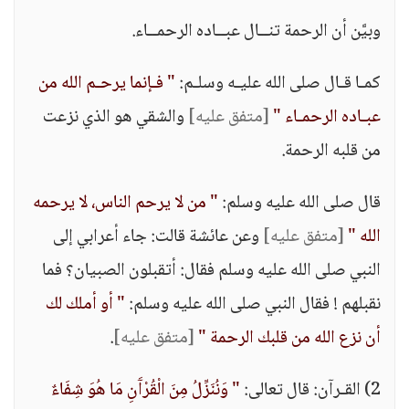
وبيَّن أن الرحمة تنــال عبــاده الرحمــاء.
كمـا قـال صلى الله عليـه وسلـم:
" فـإنما يرحـم الله من
عبـاده الرحمـاء "
[متفق عليه]
والشقي هو الذي نزعت
من قلبه الرحمة.
قال صلى الله عليه وسلم:
" من لا يرحم الناس، لا يرحمه
الله "
[متفق عليه]
وعن عائشة قالت: جاء أعرابي إلى
النبي صلى الله عليه وسلم فقال: أتقبلون الصبيان؟ فما
نقبلهم ! فقال النبي صلى الله عليه وسلم:
" أو أملك لك
أن نزع الله من قلبك الرحمة "
[متفق عليه]
.
2) القـرآن: قال تعالى:
" وَنُنَزِّلُ مِنَ الْقُرْآَنِ مَا هُوَ شِفَاءٌ