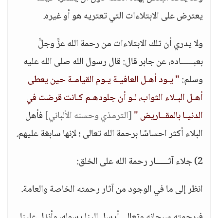
يعترض على الابتلاءات التي تعتريه هو أو غيره.
ولا يدري أن تلك الابتلاءات من رحمة الله عزَّ وجلَّ
بعبـــــاده، عن جابر قال: قال رسول الله صلى الله عليه
وسلم:
" يـود أهـل العافيـة يـوم القيامـة حين يعطى
أهـل البـلاء الثواب، لـو أن جلودهـم كـانت قرضت في
الدنيـا بالمقــاريض "
[الترمذي وحسنه الألباني]
فأهل
البلاء أكثر احساسًا برحمة الله تعالى ؛ لإنها سابغة عليهم.
2) جلاء آثـــــار رحمة الله على الخلق:
انظر إلى ما في الوجود من آثار رحمته الخاصة والعامة.
فبرحمته سبحانه وتعالى أرسل إلينا رسوله، وأنزل علينا