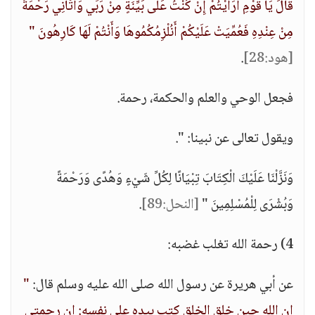
قَالَ يَا قَوْمِ أَرَأَيْتُمْ إِنْ كُنْتُ عَلَى بَيِّنَةٍ مِنْ رَبِّي وَآَتَانِي رَحْمَةً
مِنْ عِنْدِهِ فَعُمِّيَتْ عَلَيْكُمْ أَنُلْزِمُكُمُوهَا وَأَنْتُمْ لَهَا كَارِهُونَ "
[هود:28]
.
فجعل الوحي والعلم والحكمة، رحمة.
ويقول تعالى عن نبينا: ".
وَنَزَّلْنَا عَلَيْكَ الْكِتَابَ تِبْيَانًا لِكُلِّ شَيْءٍ وَهُدًى وَرَحْمَةً
وَبُشْرَى لِلْمُسْلِمِينَ "
[النحل:89]
.
4) رحمة الله تغلب غضبه:
عن أبي هريرة عن رسول الله صلى الله عليه وسلم قال:
"
إن الله حين خلق الخلق كتب بيده على نفسه: إن رحمتي