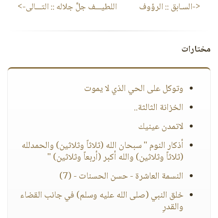
<-السـابق ::
الرؤوف
اللطيـــف جلَّ جلاله
:: التـــالى->
مختارات
وتوكل على الحي الذي لا يموت
الخزانة الثالثة..
لاتمدن عينيك
أذكار النوم " سبحان الله (ثلاثاً وثلاثين) والحمدلله
(ثلاثاً وثلاثين) والله أكبر (أربعاً وثلاثين) "
النسمة العاشرة - حسن الحسنات - (7)
خلق النبي (صلى الله عليه وسلم) في جانب القضاء
والقدرِ