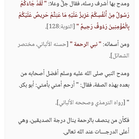
ومدح بها أشرف رسله، فقال جلَّ وعلا:
" لَقَدْ جَاءَكُمْ
رَسُولٌ مِنْ أَنْفُسِكُمْ عَزِيزٌ عَلَيْهِ مَا عَنِتُّمْ حَرِيصٌ عَلَيْكُمْ
بِالْمُؤْمِنِينَ رَءُوفٌ رَحِيمٌ "
[التوبة:128]
.
ومن أسمائه:
" نبي الرحمة "
[حسنه الألباني، مختصر
الشمائل]
.
ومدح النبي صلى الله عليه وسلم أفضل أصحابه من
بعده بهذه الصفة، فقال: " أرحم أمتي بأمتي: أبو بكر.
"
[رواه الترمذي وصححه الألباني]
.
فكأن من يتصف بالرحمة ينال درجة الصديقين، وهي
أعلى الدرجـــات عند الله تعالى.