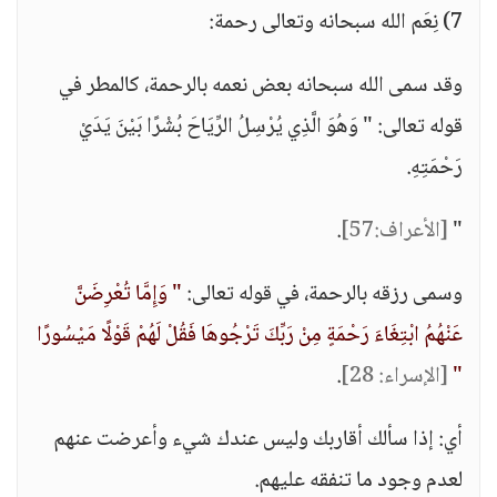
7) نِعَم الله سبحانه وتعالى رحمة:
وقد سمى الله سبحانه بعض نعمه بالرحمة، كالمطر في
قوله تعالى: " وَهُوَ الَّذِي يُرْسِلُ الرِّيَاحَ بُشْرًا بَيْنَ يَدَيْ
رَحْمَتِهِ.
"
[الأعراف:57]
.
وسمى رزقه بالرحمة، في قوله تعالى:
" وَإِمَّا تُعْرِضَنَّ
عَنْهُمُ ابْتِغَاءَ رَحْمَةٍ مِنْ رَبِّكَ تَرْجُوهَا فَقُلْ لَهُمْ قَوْلًا مَيْسُورًا
"
[الإسراء: 28]
.
أي: إذا سألك أقاربك وليس عندك شيء وأعرضت عنهم
لعدم وجود ما تنفقه عليهم.