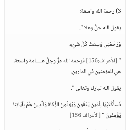
3) رحمة الله واسعة:
يقول الله جلَّ وعلا ".
وَرَحْمَتِي وَسِعَتْ كُلَّ شَيْءٍ.
"
[الأعراف:156]
فرحمة الله عزَّ وجلَّ عــــامة واسعة،
هي للمؤمنين في الدارين.
يقول الله تبارك وتعالى ".
فَسَأَكْتُبُهَا لِلَّذِينَ يَتَّقُونَ وَيُؤْتُونَ الزَّكَاةَ وَالَّذِينَ هُمْ بِآَيَاتِنَا
يُؤْمِنُونَ "
[الأعراف:156]
.