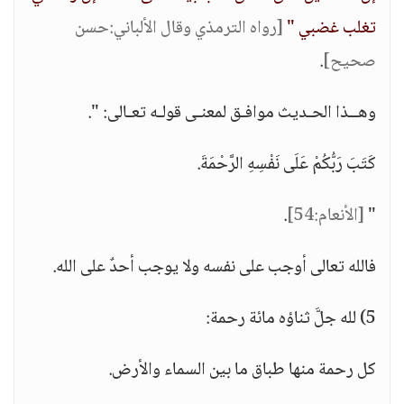
تغلب غضبي "
[رواه الترمذي وقال الألباني:حسن
صحيح]
.
وهــذا الحـديث موافـق لمعنـى قولـه تعـالى: ".
كَتَبَ رَبُّكُمْ عَلَى نَفْسِهِ الرَّحْمَةَ.
"
[الأنعام:54]
.
فالله تعالى أوجب على نفسه ولا يوجب أحدٌ على الله.
5) لله جلَّ ثناؤه مائة رحمة:
كل رحمة منها طباق ما بين السماء والأرض.