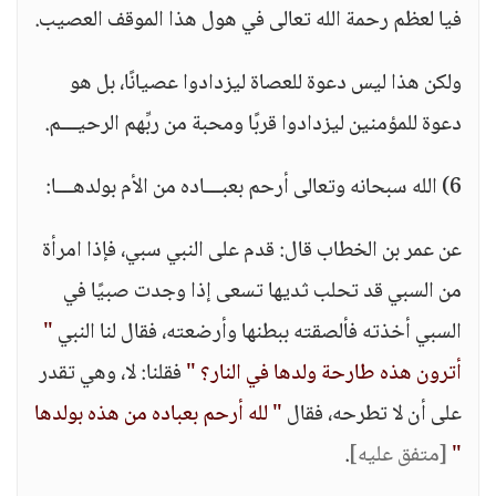
فيا لعظم رحمة الله تعالى في هول هذا الموقف العصيب.
ولكن هذا ليس دعوة للعصاة ليزدادوا عصيانًا، بل هو
دعوة للمؤمنين ليزدادوا قربًا ومحبة من ربِّهم الرحيـــم.
6) الله سبحانه وتعالى أرحم بعبـــاده من الأم بولدهـــا:
عن عمر بن الخطاب قال: قدم على النبي سبي، فإذا امرأة
من السبي قد تحلب ثديها تسعى إذا وجدت صبيًا في
السبي أخذته فألصقته ببطنها وأرضعته، فقال لنا النبي
"
أترون هذه طارحة ولدها في النار؟ "
فقلنا: لا، وهي تقدر
على أن لا تطرحه، فقال
" لله أرحم بعباده من هذه بولدها
"
[متفق عليه]
.