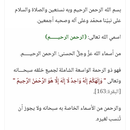
بسم الله الرحمن الرحيم وبه نستعين والصلاة والسلام
على نبيّنا محمّد وعلى آله وصحبه أجمعين.
اسمي الله تعالى:
(الرحمن الرحيـــــم)
من أسماء الله عزَّ وجلَّ الحسنى: الرحمن الرحيــــم.
فهو ذو الرحمة الواسعة الشاملة لجميع خلقه سبحـــانه
وتعالى
" وَإِلَهُكُمْ إِلَهٌ وَاحِدٌ لَا إِلَهَ إِلَّا هُوَ الرَّحْمَنُ الرَّحِيمُ "
[البقرة:163]
.
والرحمن من الأسماء الخاصة به سبحانه ولا يجوز أن
تُنسب لغيره.