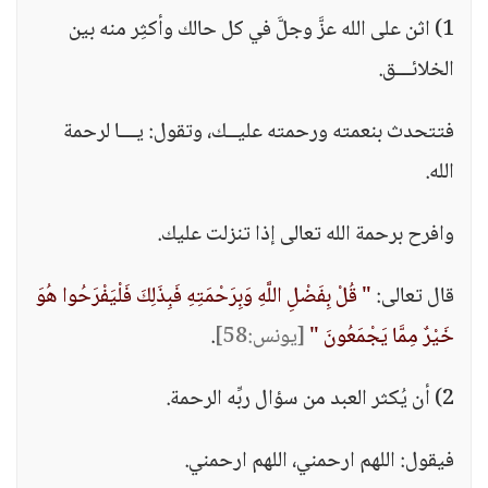
1) اثن على الله عزَّ وجلَّ في كل حالك وأكثِر منه بين
الخلائـــق.
فتتحدث بنعمته ورحمته عليــك، وتقول: يـــا لرحمة
الله.
وافرح برحمة الله تعالى إذا تنزلت عليك.
قال تعالى:
" قُلْ بِفَضْلِ اللَّهِ وَبِرَحْمَتِهِ فَبِذَلِكَ فَلْيَفْرَحُوا هُوَ
خَيْرٌ مِمَّا يَجْمَعُونَ "
[يونس:58]
.
2) أن يُكثر العبد من سؤال ربِّه الرحمة.
فيقول: اللهم ارحمني، اللهم ارحمني.