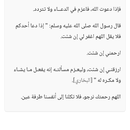
فإذا دعوت الله، فاعزم في الدعــاء ولا تتردد.
قال رسول الله صلى الله عليه وسلم: " إذا دعا أحدكم
فلا يقل اللهم اغفر لي إن شئت.
ارحمني إن شئت.
ارزقنـي إن شئت، وليعـزم مسألتـه إنه يفعـل مـا يشـاء
ولا مكـره له "
[البخاري]
.
اللهم رحمتك نرجو، فلا تكلنا إلى أنفسنا طرفة عين.