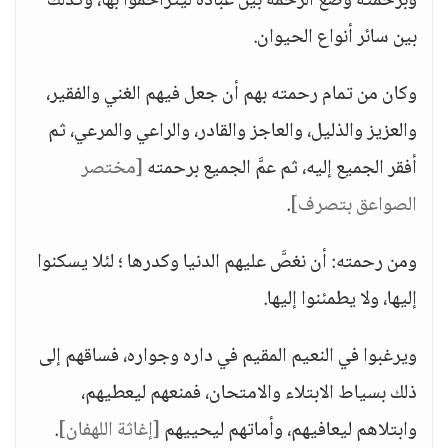
وبرحمته وضع الرحمة بين عباده ليتراحموا بها، وكذلك
بين سائر أنواع الحيوان.
وكان من تمام رحمته بهم أن جعل فيهم الغني والفقير،
والعزيز والذليل، والعاجز والقادر، والراعي والمرعي، ثم
أفقر الجميع إليه، ثم عمَّ الجميع برحمته
[مختصر
الصواعق بتصرف]
.
ومن رحمته: أن نغصَّ عليهم الدنيا وكدرها ؛ لئلا يسكنوا
إليها، ولا يطمئنوا إليها.
ويرغبوا في النعيم المقيم في داره وجواره، فساقهم إلى
ذلك بسياط الابتلاء والامتحان، فمنعهم ليعطيهم،
وابتلاهم ليعافيهم، وأماتهم ليحييهم
[إغاثة اللهفان]
.