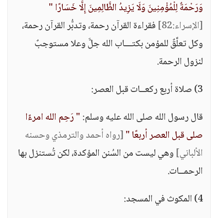
وَرَحْمَةٌ لِلْمُؤْمِنِينَ وَلَا يَزِيدُ الظَّالِمِينَ إِلَّا خَسَارًا "
[الإسراء:82]
فقراءة القرآن رحمة، وتدبُّر القرآن رحمة،
وكل تعلَّقٌ للمؤمن بكتـــاب الله جلَّ وعلا مستوجبٌ
لنزول الرحمة.
3) صلاة أربع ركعــات قبل العصر:
قال رسول الله صلى الله عليه وسلم:
" رَحِم الله امرءًا
صلى قبل العصر أربعًا "
[رواه أحمد والترمذي وحسنه
الألباني]
وهي ليست من السُنن المؤكدة، لكن تُستنزل بها
الرحمــات.
4) المكوث في المسجد: