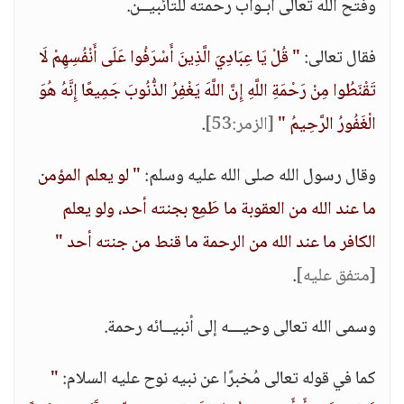
وفتح الله تعالى أبـواب رحمته للتائبيــن.
فقال تعالى:
" قُلْ يَا عِبَادِيَ الَّذِينَ أَسْرَفُوا عَلَى أَنْفُسِهِمْ لَا
تَقْنَطُوا مِنْ رَحْمَةِ اللَّهِ إِنَّ اللَّهَ يَغْفِرُ الذُّنُوبَ جَمِيعًا إِنَّهُ هُوَ
الْغَفُورُ الرَّحِيمُ "
[الزمر:53]
.
وقال رسول الله صلى الله عليه وسلم:
" لو يعلم المؤمن
ما عند الله من العقوبة ما طَمِع بجنته أحد، ولو يعلم
الكافر ما عند الله من الرحمة ما قنط من جنته أحد "
[متفق عليه]
.
وسمى الله تعالى وحيـــه إلى أنبيــائه رحمة.
كما في قوله تعالى مُخبرًا عن نبيه نوح عليه السلام:
"