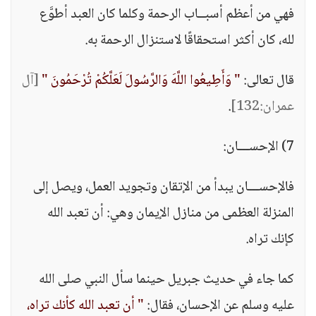
فهي من أعظم أسبــاب الرحمة وكلما كان العبد أطوَّع
لله، كان أكثر استحقاقًا لاستنزال الرحمة به.
قال تعالى:
" وَأَطِيعُوا اللَّهَ وَالرَّسُولَ لَعَلَّكُمْ تُرْحَمُونَ "
[آل
عمران:132]
.
7) الإحســـان:
فالإحســـان يبدأ من الإتقان وتجويد العمل، ويصل إلى
المنزلة العظمى من منازل الإيمان وهي: أن تعبد الله
كإنك تراه.
كما جاء في حديث جبريل حينما سأل النبي صلى الله
عليه وسلم عن الإحسان، فقال:
" أن تعبد الله كأنك تراه،