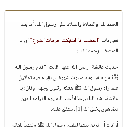
الحمد لله، والصلاة والسلام على رسول الله، أما بعد:
ففي باب
"الغضب إذا انتهكت حرمات الشرع"
أورد
المنصف -رحمه الله-:
حديث عائشة -رضى الله عنها- قالت: "قدم رسول الله
ﷺ من سفر، وقد سترتُ سَهوةً لي بقِرام فيه تماثيل،
فلما رآه رسول الله ﷺ هتكه وتلون وجهه، وقال: يا
عائشة، أشد الناس عذاباً عند الله يوم القيامة الذين
يضاهون بخلق الله
[1]
، متفق عليه.
أرادت أن تزين بيتها لمقدم رسول الله ﷺ وتتهيأ للقائه