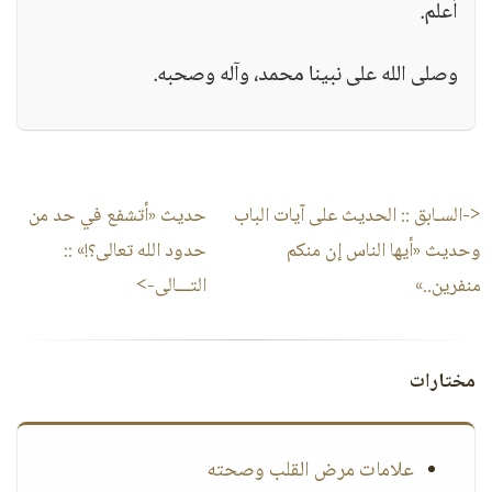
أعلم.
وصلى الله على نبينا محمد، وآله وصحبه.
<-السـابق ::
الحديث على آيات الباب
حديث «أتشفع في حد من
وحديث «أيها الناس إن منكم
حدود الله تعالى؟!»
::
منفرين..»
التـــالى->
مختارات
علامات مرض القلب وصحته