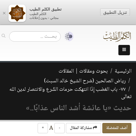
تطبيق الكلم الطيب
تنزيل التطبيق
×
الكلم الطيب
مجاني - بدون إعلانات
الرئيسية
بحوث ومقالات | المقالات
رياض الصالحين (شرح الشيخ خالد السبت)
٧٧- باب الغضب إِذَا انتهكت حرمات الشّرع والانتصار لدين الله
تعالى
حديث «يا عائشة أشد الناس عذابًا..»
A
أضف للمفضلة
مشاركة المقال
-
+