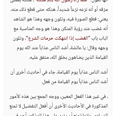
أنها تقول:
"فلما رآه رسول الله ﷺ هتكه"
، هتكه بمعنى
مزقه أو أنه نزعه نزعاً شديداً، هتكه حتى قطع ذلك منه،
يعني: قطع الصورة فيه، وتلون وجهه وهذا هو الشاهد
أنه غضب عند رؤية المنكر، وهذا هو وجه المناسبة مع
الباب باب
"الغضب إذا انتهكت حرمات الشرع"
، وتلون
وجهه وقال: يا عائشة، أشد الناس عذاباً عند الله يوم
القيامة الذين يضاهون بخلق الله، متفق عليه.
أشد الناس عذاباً يوم القيامة، جاء في أحاديث أخرى أن
أشد الناس عذاباً يوم القيامة من فعل.
، في غير هذا الفعل المعين، ووجه الجمع بين هذه الأمور
المذكورة في الأحاديث الأخرى أن أفعل التفضيل لا تمنع