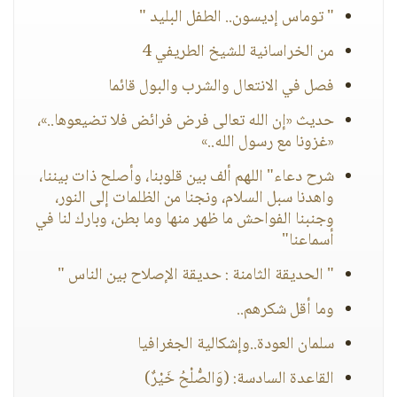
" توماس إديسون.. الطفل البليد "
من الخراسانية للشيخ الطريفي 4
فصل في الانتعال والشرب والبول قائما
حديث «إن الله تعالى فرض فرائض فلا تضيعوها..»،
«غزونا مع رسول الله..»
شرح دعاء" اللهم ألف بين قلوبنا، وأصلح ذات بيننا،
واهدنا سبل السلام، ونجنا من الظلمات إلى النور،
وجنبنا الفواحش ما ظهر منها وما بطن، وبارك لنا في
أسماعنا"
" الحديقة الثامنة : حديقة الإصلاح بين الناس "
وما أقل شكرهم..
سلمان العودة..وإشكالية الجغرافيا
القاعدة السادسة: (وَالصُّلْحُ خَيْرٌ)