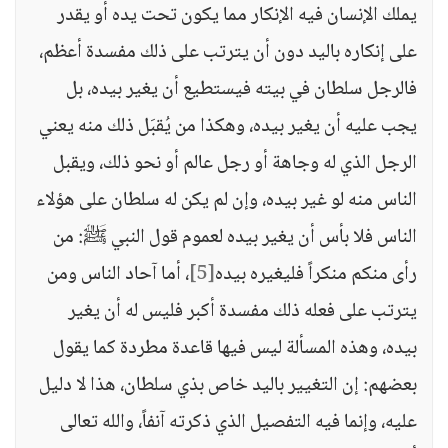
يملك الإنسان فيه الإنكار مما يكون تحت يده أو يقدر
على إنكاره باليد دون أن يترتب على ذلك مفسدة أعظم،
فالرجل سلطان في بيته فيستطيع أن يغير بيده، بل
يجب عليه أن يغير بيده، وهكذا من يُقبَل ذلك منه يعني
الرجل الذي له وجاهة أو رجل عالم أو نحو ذلك، ويقبل
الناس منه لو غير بيده، وإن لم يكن له سلطان على هؤلاء
الناس فلا بأس أن يغير بيده لعموم قول النبي ﷺ: من
رأى منكم منكراً فليغيره بيده
[5]
، أما آحاد الناس ومن
يترتب على فعله ذلك مفسدة أكبر فليس له أن يغير
بيده، وهذه المسألة ليس فيها قاعدة مطردة كما يقول
بعضهم: إن التغيير باليد خاص بذي سلطان، هذا لا دليل
عليه، وإنما فيه التفصيل الذي ذكرته آنفاً، والله تعالى