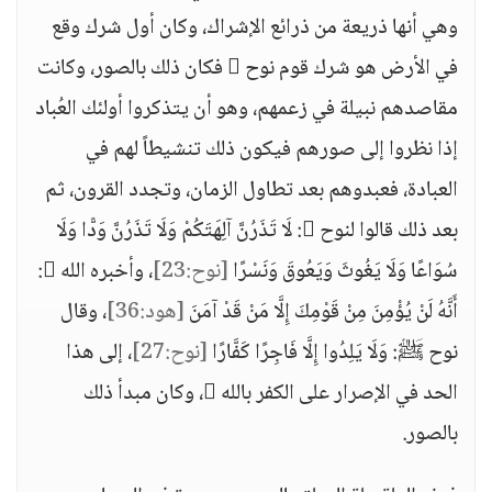
وهي أنها ذريعة من ذرائع الإشراك، وكان أول شرك وقع
في الأرض هو شرك قوم نوح  فكان ذلك بالصور، وكانت
مقاصدهم نبيلة في زعمهم، وهو أن يتذكروا أولئك العُباد
إذا نظروا إلى صورهم فيكون ذلك تنشيطاً لهم في
العبادة، فعبدوهم بعد تطاول الزمان، وتجدد القرون، ثم
بعد ذلك قالوا لنوح : لَا تَذَرُنَّ آلِهَتَكُمْ وَلَا تَذَرُنَّ وَدًّا وَلَا
سُوَاعًا وَلَا يَغُوثَ وَيَعُوقَ وَنَسْرًا
[نوح:23]
، وأخبره الله :
أَنَّهُ لَنْ يُؤْمِنَ مِنْ قَوْمِكَ إِلَّا مَنْ قَدْ آمَنَ
[هود:36]
، وقال
نوح ﷺ: وَلَا يَلِدُوا إِلَّا فَاجِرًا كَفَّارًا
[نوح:27]
، إلى هذا
الحد في الإصرار على الكفر بالله ، وكان مبدأ ذلك
بالصور.