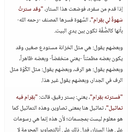
إذا قدم من سفره، فوضعت هذا الستار،
"وقد سترتُ
سَهوةً لي بقِرام"
، السَّهوة فسرها المصنف -رحمه الله-
بأنها كالصُّفَّة تكون بين يدي البيت.
وبعضهم يقول: هي مثل الخزانة مستودع صغير، وقد
يكون بعضه مطمئناً -يعني منخفضاً- وبعضه ظاهراً،
وبعضهم يقول: هو الرف، وبعضهم يقول: مثل الكُوّة مثل
الرف في الجدار، وبعضهم يقول غير هذا.
"فسترته بقِرام"
، يعني: بستر رقيق، قالت:
"بقِرام فيه
تماثيل"
، تماثيل هنا بمعنى تصاوير، وهذه التماثيل كما
هو معلوم ليست بمجسمات؛ لأن هذه إنما هي رسومات
على هذا الستار، فدل ذلك على أنالتصاوير المحرمة لا