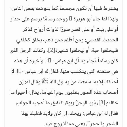
يشترط فيها أن تكون مجسمة كما يتوهمه بعض الناس،
ولهذا لما جاء أبو هريرة  ووجد رسامًا يرسم على جدار
أو على بيت أو على قصر صورًا لذوات أرواح فذكر
الحديث القدسي: ومن أظلم ممن ذهب يخلق كخلقي،
فليخلقوا حبة، أو ليخلقوا شعيرة
[2]
، وكذلك الرجل الذي
كان رساماً فجاء وسأل ابن عباس -ا- وأخبره أن هذه
هي صنعته التي يتكسب منها، فقال له ابن عباس -ا: لا
أحدثك إلا بما سمعت من رسول الله ﷺ وقال له: إن
أصحاب هذه الصور يعذبون يوم القيامة، يقال: أحيوا ما
خلقتم
[3]
، فربا الرجلُ ربوة، انتفخ، ما أعجبه الجواب،
فقال له ابن عباس: ويحك، إن كان ولابد فعليك بهذا
الشجر والحجر"، يعني مما لا روح فيه.