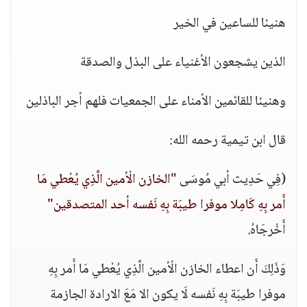
هنيئا للساعين في الخير
الذين يشجعون الأغنياء على البذل والصدقة
وهنيئا للقائمين الأمناء على الجمعيات فلهم أجر الباذلين
قال ابن تيمية رحمه الله:
(فِي حَدِيث أبي مُوسَى
"الخازن الْأمين الَّذِي يُعْطي مَا
أَمر بِهِ كَامِلا موفرا طيبَة بِهِ نَفسه أحد المتصدقين"
أَخْرجَاهُ.
وَذَلِكَ أَن اعطاء الخازن الْأمين الَّذِي يُعْطي مَا أَمر بِهِ
موفرا طيبَة بِهِ نَفسه لَا يكون الا مَعَ الارادة الجازمة