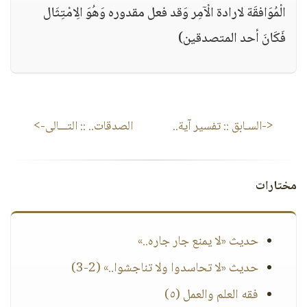
الْمُوَافقَة لارادة الْآمِر وَقد فعل مقدوره وَهُوَ الِامْتِثَال
فَكَانَ أحد المتصدقين)
<-السـابق ::
تفسير آية..
الصدقات..
:: التـــالى->
مختارات
حديث «لا يمنع جار جاره..»
حديث «لا تحاسدوا ولا تناجشوا..» (2-3)
فقه العلم والعمل (٥)