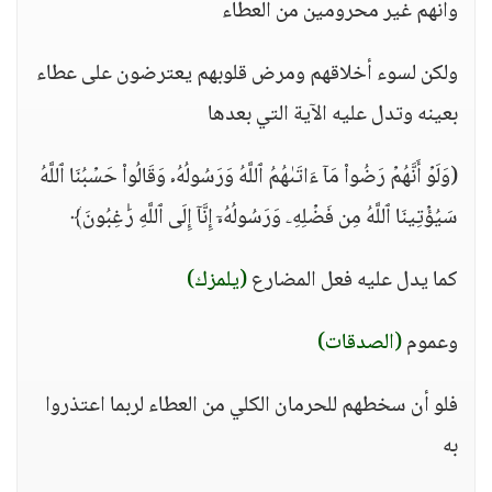
وأنهم غير محرومين من العطاء
ولكن لسوء أخلاقهم ومرض قلوبهم يعترضون على عطاء
بعينه وتدل عليه الآية التي بعدها
(وَلَوۡ أَنَّهُمۡ رَضُوا۟ مَاۤ ءَاتَىٰهُمُ ٱللَّهُ وَرَسُولُهُۥ وَقَالُوا۟ حَسۡبُنَا ٱللَّهُ
سَیُؤۡتِینَا ٱللَّهُ مِن فَضۡلِهِۦ وَرَسُولُهُۥۤ إِنَّاۤ إِلَى ٱللَّهِ رَ ٰ⁠غِبُونَ﴾
كما يدل عليه فعل المضارع
(يلمزك)
وعموم
(الصدقات)
فلو أن سخطهم للحرمان الكلي من العطاء لربما اعتذروا
به