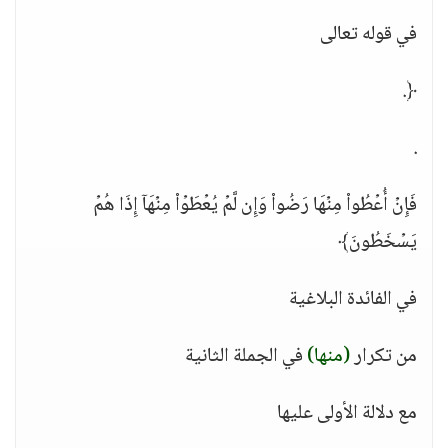
في قوله تعالى
﴿.
.
فَإِنۡ أُعۡطُوا۟ مِنۡهَا رَضُوا۟ وَإِن لَّمۡ یُعۡطَوۡا۟ مِنۡهَاۤ إِذَا هُمۡ
یَسۡخَطُونَ﴾
في الفائدة البلاغية
من تكرار
(منها)
في الجملة الثانية
مع دلالة الأولى عليها