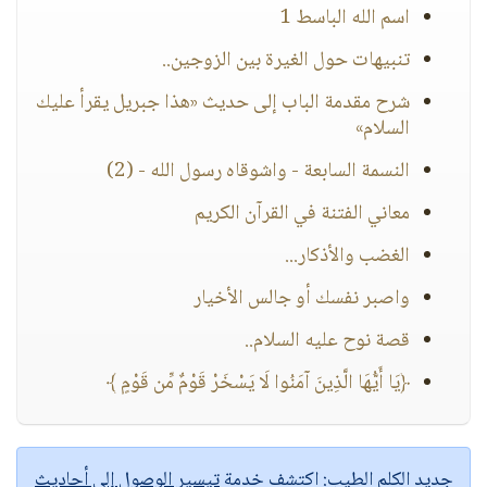
اسم الله الباسط 1
تنبيهات حول الغيرة بين الزوجين..
شرح مقدمة الباب إلى حديث «هذا جبريل يقرأ عليك
السلام»
النسمة السابعة - واشوقاه رسول الله - (2)
معاني الفتنة في القرآن الكريم
الغضب والأذكار...
واصبر نفسك أو جالس الأخيار
قصة نوح عليه السلام..
﴿يَا أَيُّهَا الَّذِينَ آمَنُوا لَا يَسْخَرْ قَوْمٌ مِّن قَوْمٍ ﴾
جديد الكلم الطيب:
اكتشف خدمة
تيسير الوصول إلى أحاديث