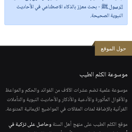
الرسول ﷺ
- بحث معزز بالذكاء الاصطناعي في الأحاديث
النبوية الصحيحة.
حول الموقع
موسوعة الكلم الطيب
موسوعة علمية تضم عشرات الآلاف من الفوائد والحكم والمواعظ
والأقوال المأثورة والأدعية والأذكار والأحاديث النبوية والتأملات
القرآنية بالإضافة لمئات المقالات في المواضيع الإيمانية المتنوعة.
موقع الكلم الطيب على منهج أهل السنة
وحاصل على تزكية في