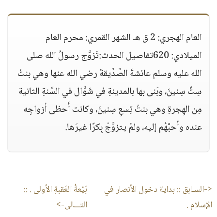
العام الهجري: 2 ق هـ الشهر القمري: محرم العام
الميلادي: 620تفاصيل الحدث:تَزوَّج رسولُ الله صلى
الله عليه وسلم عائشةَ الصِّدِّيقةَ رضي الله عنها وهي بنتُ
سِتِّ سِنينَ، وبَنى بها بالمدينةِ في شَوَّال في السَّنةِ الثانية
مِن الهِجرةِ وهي بنتُ تِسعِ سِنينَ، وكانت أَحظى أزواجِه
عنده وأحبَّهُم إليه، ولمْ يتزوَّجْ بِكرًا غيرَها.
<-السـابق ::
بداية دخول الأنصار في
بَيْعةُ العَقبةِ الأولى .
::
الإسلام .
التـــالى->