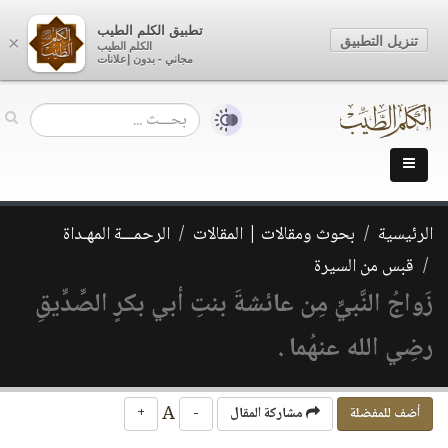
تطبيق الكلم الطيب
تنزيل التطبيق
×
الكلم الطيب
مجاني - بدون إعلانات
الرئيسية
بحوث ومقالات | المقالات
الرحمـــة المهـداة
قبس من السيرة
زَواجُ النَّبيِّ مِن عائشةَ بنتِ أبي بكرٍ الصِّدِّيقِ
رضِي الله عنهُما .
A
أضف للمفضلة
مشاركة المقال
-
+