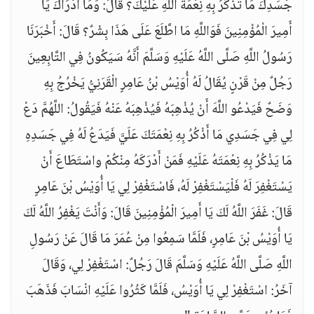
جَسَدِكَ مَا تَذْكُرُ بِهِ نِعْمَةَ اللَّهِ عَلَيْكَ؟ قَالَ: وَمَا أَدْرَاكَ يَا
أَمِيرَ الْمُؤْمِنِينَ فَوَاللَّهِ مَا اطَّلَعَ عَلَى هَذَا بِشْرٌ؟ قَالَ: أَخْبَرَنَا
رَسُولُ اللَّهِ صَلَّى اللَّهُ عَلَيْهِ وَسَلَّمَ أَنَّهُ سَيَكُونُ فِي التَّابِعِينَ
رَجُلٌ مِنْ قَرْنٍ يُقَالُ لَهُ أُوَيْسُ بْنُ عَامِرٍ الْقَرَنِيُّ يَخْرُجُ بِهِ
وَضَحٌ فَيَدْعُو اللَّهَ أَنْ يُذْهِبَهُ فَيُذْهِبَهُ عَنْهُ فَيَقُولُ: اللَّهُمَّ دَعْ
لِي فِي جَسَدِي مَا أَذْكُرُ بِهِ نِعْمَتَكَ عَلَيَّ فَيَدَعُ لَهُ فِي جَسَدِهِ
مَا يَذْكُرُ بِهِ نِعْمَتَهُ عَلَيْهِ فَمَنْ أَدْرَكَهُ مِنْكُمْ واسْتَطَاعَ أَنْ
يَسْتَغْفِرَ لَهُ فَلْيَسْتَغْفِرْ لَهُ، فَاسْتَغْفِرْ لِي يَا أُوَيْسُ بْنَ عَامِرٍ
قَالَ: غَفَرَ اللَّهُ لَكَ يَا أَمِيرَ الْمُؤْمِنِينَ قَالَ: وَأَنْتَ يَغْفِرُ اللَّهُ لَكَ
يَا أُوَيْسُ بْنَ عَامِرٍ، فَلَمَّا سَمِعُوا مِنْ عُمَرَ مَا قَالَ عَنْ رَسُولِ
اللَّهِ صَلَّى اللَّهُ عَلَيْهِ وَسَلَّمَ قَالَ رَجُلٌ: اسْتَغْفِرْ لِي، وَقَالَ
آخَرُ: اسْتَغْفِرْ لِي يَا أُوَيْسُ، فَلَمَّا كَثُرُوا عَلَيْهِ انْسَابَ فَذَهَبَ