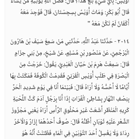
أُوَيْسٍ: بِأَيِّ شَيْءٍ بَلَغَ هَذَا؟ قَالَ: فَضْلُ اللَّهِ يُؤْتِيهِ مَنْ يَشَاءُ
قَالَ أَبُو بَكْرٍ: وَمَاتَ أُوَيْسٌ بِسِجِسْتَانَ، قَالَ فَوُجِدَ مَعَهُ
أَكْفَانٌ لَمْ تَكُنْ مَعَهُ "
٢٠١٤ - حَدَّثَنَا عَبْدُ اللَّهِ، حَدَّثَنِي مَنْ، سَمِعَ سَيْفَ بْنَ هَارُونَ
الْبُرْجُمِيَّ، عَنْ مَنْصُورِ بْنِ مُسْلِمٍ، عَنْ شَيْخٍ، مِنْ بَنِي حِزَامٍ
قَالَ: سَمِعْتُ هَرِمَ بْنَ حَيَّانَ الْعَبْدِيَّ، يَقُولُ: خَرَجْتُ مِنَ
الْبَصْرَةِ فِي طَلَبِ أُوَيْسٍ الْقَرَنِيِّ فَقَدِمْتُ الْكُوفَةَ فَمَكَثْتُ بِهَا
أَيَّامًا لَا أَحُسُّهُ وَلَا أَرَاهُ قَالَ: فَبَيْنَمَا أَنَا فِي يَوْمٍ شَدِيدِ الْحَرِّ
بِنِصْفِ النَّهَارِ بِشَاطِئِ الْفُرَاتِ إِذَا أَنَا بِرَجُلٍ آدَمَ كَثِّ اللِّحْيَةِ
كَرِيهِ الْمَنْظَرِ أَشْعَثَ غَيْرِ مَحْلُوقِ الرَّأْسِ أَرَاهُ يَعْنِي مَجْزُوزَ
الشَّعْرِ عَلَيْهِ ثَوْبَانِ أَظُنُّهُ قَالَ: صُوفٌ أَحَدُهُمَا إِزَارٌ وَالْآخَرُ
رِدَاءٌ وَلَا يَغْسِلُ أَحَدَ الثَّوْبَيْنِ فِي الْمَاءِ فَظَنَنْتُ أَنَّهُ هُوَ