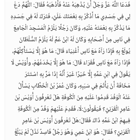
فَدَعَا اللَّهَ عَزَّ وَجَلَّ أَنْ يُذْهِبَهُ عَنْهُ فَأَذْهَبَهُ فَقَالَ: اللَّهُمَّ دَعْ
لِي فِي جَسَدِي مَا أَذْكُرُ بِهِ نِعْمَتَكَ عَلَيَّ، فَتَرَكَ لَهُ فِي جَسَدِهِ
مَا يَذْكُرُ بِهِ نِعْمَتَهُ عَلَيْهِ، وَكَانَ رَجُلًا يَلْزَمُ الْمَسْجِدَ الْجَامِعَ
فِي نَاسٍ مِنْ أَصْحَابِهِ وَكَانَ لَهُ ابْنُ عَمٍّ لَهُ يَلْزَمُ السُّلْطَانَ
يُولَعُ بِهِ فَإِذَا رَآهُ مَعَ نَاسٍ أَغْنِيَاءَ قَالَ: مَا هُوَ إِلَّا يَسْتَأْكِلُهُمْ،
فَإِذَا رَآهُ مَعَ نَاسٍ فُقَرَاءَ قَالَ: مَا هُوَ إِلَّا يَخْدَعُهُمْ، وأُوَيْسٌ لَا
يَقُولُ فِي ابْنِ عَمِّهِ إِلَّا خَيْرًا غَيْرَ أَنَّهُ إِذَا مَرَّ بِهِ اسْتَتَرَ
مَخَافَةَ أَنْ يَأْثَمَ فِي سَبَبِهِ، وَكَانَ عُمَرُ بْنُ الْخَطَّابِ يَسْأَلُ
عَنْهُ الْوَفْدَ قَدِمُوا عَلَيْهِ مِنَ الْكُوفَةِ هَلْ تَعْرِفُونَ أُوَيْسَ بْنَ
عَامِرٍ الْقَرَنِيَّ؟ فَيَقُولُونَ:لَا، فَقَدِمَ عَلَيْهِمْ وَفْدٌ مِنَ الْكُوفَةِ
فِيهِمْ ابْنُ عَمِّهِ ذَاكَ فَقَالَ:هَلْ تَعْرِفُونَ أُوَيْسَ بْنَ عَامِرٍ
الْقَرَنِيَّ؟ فَقَالَ: هُوَ ابْنُ عَمِيَ وَهُوَ رَجُلٌ فَاسِدٌ نَذْلٌ لَمْ يَبْلُغْ