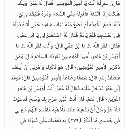
مَا إِنْ تَعْرِفُهُ أَنْتَ يَا أَمِيرَ الْمُؤْمِنِينَ،فَقَالَ لَهُ عُمَرُ: وَيْلَكَ
هَلَكْتَ إِذَا أَتَيْتَهُ فَأَقْرِئْهُ مِنِّي السَّلَامَ وَمُرْهُ فَلْيَقْدَمْ إِلَيَّ،
فَلَمَّا قَدِمَ الْكُوفَةَ لَمْ يَضَعْ عَنْهُ ثِيَابَ سَفَرِهِ حَتَّى أَتَاهُ فَرَآهُ
فِي الْمَسْجِدِ فَلَمْ يَأْتَمَّ فَقَالَ لَهُ: اسْتَغْفِرْ لِي يَا ابْنَ عَمِّي،
فَقَالَ: غَفَرَ اللَّهُ لَكَ يَا ابْنَ عَمِّي قَالَ: وَأَنْتَ غَفَرَ اللَّهُ لَكَ يَا
أُوَيْسُ بْنَ عَامِرٍ، أَمِيرُ الْمُؤْمِنِينَ يُقْرِئُكَ السَّلَامَ قَالَ: وَمَنْ
ذَكَرَنِي لِأَمِيرِ الْمُؤْمِنِينَ؟ قَالَ: هُوَ ذَكَرَكَ وَأَمَرَنِي أَنْ أُبْلِغَكَ
فَلْتَنْفُذْ إِلَيْهِ قَالَ: سَمْعًا وَطَاعَةً لِأَمِيرِ الْمُؤْمِنِينَ قَالَ: فَوَفَدَ
إِلَى عُمَرَ فَدَخَلَ عَلَيْهِ فَقَالَ لَهُ عُمَرُ: أَنْتَ أُوَيْسُ بْنُ عَامِرٍ
الْقَرَنِيُّ؟ قَالَ: نَعَمْ، قَالَ أَنْتَ الَّذِي خَرَجَ بِكَ وَضَحٌ فَدَعَوْتَ
اللَّهَ عَزَّ وَجَلَّ أَنْ يُذْهِبَهُ عَنْكَ فَأَذْهَبَهُ فَقُلْتَ: اللَّهُمَّ دَعْ لِي
فِي جَسَدِي مَا أَذْكُرُ ⦗٢٧٩⦘ بِهِ نِعْمَتَكَ عَلَيَّ فَتَرَكَ فِي