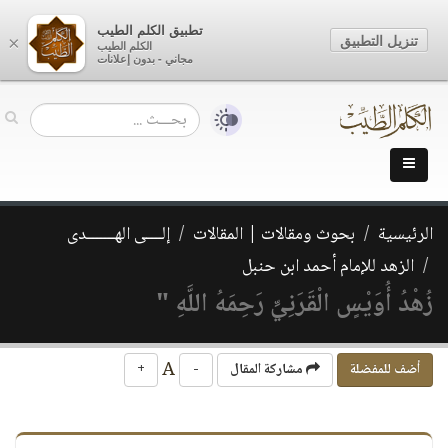
تطبيق الكلم الطيب
تنزيل التطبيق
×
الكلم الطيب
مجاني - بدون إعلانات
الرئيسية
بحوث ومقالات | المقالات
إلــــى الهـــــــدى
الزهد للإمام أحمد ابن حنبل
زُهْدُ أُوَيْسٍ الْقَرَنِيِّ رَحِمَهُ اللَّهِ "
A
أضف للمفضلة
مشاركة المقال
-
+