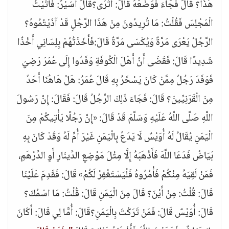
هَذَا؟ قَالَ فَجَاءَ فَوَضَعَهُ قَالَ: أَتَرَى؟قَالَ أُسَيْرٌ: فَأَتَيْتُ
الْمَجْلِسَ فَقُلْتُ: مَا تُرِيدُونَ مِنْ هَذَا الرَّجُلِ قَدْ آذَيْتُمُوهُ؟
الرَّجُلُ يَعْرَى مَرَّةً وَيُكْسَى مَرَّةً قَالَ:فَأَخَذْتُهُمْ بِلِسَانِي أَخْذًا
شَدِيدًا قَالَ: فَقَضَى أَنَّ أَهْلَ الْكُوفَةِ وَفَدُوا إِلَى عُمَرَ رَضِيَ
فَوَفَدَ رَجُلٌ مِمَّنْ كَانَ يَسْخَرُ بِهِ قَالَ عُمَرُ: هَلْ هَاهُنَا أَحَدٌ
مِنَ الْقَرَنِيِّينَ؟ قَالَ: فَجَاءَ ذَلِكَ الرَّجُلُ قَالَ: فَقَالَ: إِنَّ رَسُولَ
اللَّهِ صَلَّى اللَّهُ عَلَيْهِ وَسَلَّمَ قَدْ قَالَ: «إِنَّ رَجُلًا يَأْتِيكُمْ مِنَ
الْيَمَنِ يُقَالُ لَهُ أُوَيْسٌ لَا يَدَعُ بِالْيَمَنِ غَيْرَ أُمٍّ لَهُ وَقَدْ كَانَ بِهِ
بَيَاضٌ فَدَعَا اللَّهَ فَأَذْهَبَهُ إِلَّا مِثْلَ مَوْضِعِ الدِّينَارِ أَوِ الدِّرْهَمِ،
فَمَنْ لَقِيَهُ مِنْكُمْ فَأْمُرُوهُ فَلْيَسْتَغْفِرْ لَكُمْ» قَالَ: فَقَدِمَ عَلَيْنَا
قَالَ: قُلْتُ: مِنْ أَيْنَ؟ قَالَ مِنَ الْيَمَنِ قَالَ: قُلْتُ: مَا اسْمُكَ؟
قَالَ: أُوَيْسٌ قَالَ: فَمَنْ تَرَكْتَ بِالْيَمَنِ؟قَالَ: أُمًّا لِي قَالَ: أَكَانَ