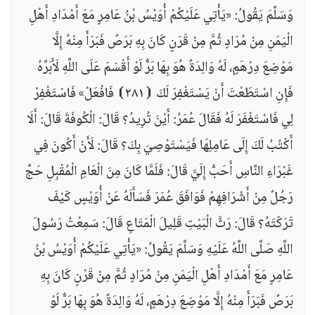
وَسَلَّمَ يَقُولُ: «يَأْتِي عَلَيْكُمْ أُوَيْسُ بْنُ عَامِرٍ مَعَ أَمْدَادِ أَهْلِ
الْيَمَنِ مِنْ مُرَادٍ ثُمَّ مِنْ قَرَنٍ كَانَ بِهِ بَرَصٌ فَبَرَأَ مِنْهُ إِلَّا
مَوْضِعَ دِرْهَمٍ، لَهُ وَالِدَةٌ هُوَ بِهَا بَرٌّ لَوْ أَقْسَمَ عَلَى اللَّهِ لَأَبَرَّهُ
فَإِنِ اسْتَطَعْتَ أَنْ يَسْتَغْفِرَ لَكَ ⦗٢٨١⦘ فَافْعَلْ» فَاسْتَغْفِرْ
لِي فَاسْتَغْفَرَ لَهُ فَقَالَ عُمَرُ: أَيْنَ تُرِيدُ؟ قَالَ: الْكُوفَةَ قَالَ: أَلَا
أَكْتُبُ لَكَ إِلَى عَامِلِهَا فَيَسْتَوْصِيَ بِكَ؟ قَالَ: لَأَنْ أَكُونَ فِي
غَبْرَاءِ النَّاسِ أَحَبُّ إِلَيَّ قَالَ: فَلَمَّا كَانَ مِنَ الْعَامِ الْمُقْبِلِ حَجَّ
رَجُلٌ مِنْ أَشْرَافِهِمْ فَوَافَقَ عُمَرَ فَسَأَلَهُ عَنْ أُوَيْسٍ كَيْفَ
تَرَكْتَهُ؟ قَالَ: رَثَّ الْبَيْتِ قَلِيلَ الْمَتَاعِ قَالَ: سَمِعْتُ رَسُولَ
اللَّهِ صَلَّى اللَّهُ عَلَيْهِ وَسَلَّمَ يَقُولُ: «يَأْتِي عَلَيْكُمْ أُوَيْسُ بْنُ
عَامِرٍ مَعَ أَمْدَادِ أَهْلِ الْيَمَنِ مِنْ مُرَادٍ ثُمَّ مِنْ قَرْنٍ كَانَ بِهِ
بَرَصٌ فَبَرَأَ مِنْهُ إِلَّا مَوْضِعَ دِرْهَمٍ، لَهُ وَالِدَةٌ هُوَ بِهَا بَرٌّ لَوْ