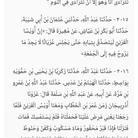
نَتَرَاءَى أَنَا وَهُوَ إِلَّا أَنْ نَتَرَاءَى فِي النَّوْمِ "
٢٠١٥ - حَدَّثَنَا عَبْدُ اللَّهِ، حَدَّثَنِي عُثْمَانُ بْنُ أَبِي شَيْبَةَ،
حَدَّثَنَا أَبُو بَكْرِ بْنُ عَيَّاشٍ، عَنْ مُغِيرَةَ قَالَ: «إِنَّ أُوَيْسًا
الْقَرَنِيَّ لَيَتَصَدَّقُ بِثِيَابِهِ حَتَّى يَجْلِسَ عُرْيَانًا لَا يَجِدُ مَا
يَرُوحُ فِيهِ إِلَى الْجُمُعَةِ»
٢٠١٦ - حَدَّثَنَا عَبْدُ اللَّهِ، حَدَّثَنَا زَكَرِيَّا بْنُ يَحْيَى بْنِ حَمُّوَيْهِ
بِوَاسِطٍ، حَدَّثَنَا الْهَيْثَمُ بْنُ عَدَسٍ، حَدَّثَنَا عَبْدُ اللَّهِ بْنُ عَمْرِو
بْنِ مُرَّةَ، عَنْ أَبِيهِ، عَنْ عَبْدِ اللَّهِ بْنِ سَلَمَةَ قَالَ: غَزَوْنَا
أَذْرِبِيجَانَ زَمَنَ عُمَرَ بْنِ الْخَطَّابِ وَمَعَنَا أُوَيْسٌ الْقَرَنِيُّ فَلَمَّا
رَجَعْنَا يَعْنِي مَرِضَ عَلَيْنَا فَحَمَلْنَاهُ فَلَمْ يَسْتَمْسِكْ فَمَاتَ
فَنَزَلْنَا فَإِذَا قَبْرٌ مَحْفُورٌ وَمَاءٌ مَسْكُوبٌ وَكَفَنٌ وَحَنُوطٌ