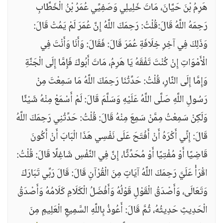
هَرِمُ بْنَ حَيَّانَ، مَاتَ خَلِيلِي وَصَفِيِّي عُمَرُ بْنُ الْخَطَّابِ
رَحِمَهُ اللَّهُ قَالَ:قُلْتُ: رَحِمَكَ اللَّهُ إِنَّ عُمَرَ لَمْ يَمُتْ قَالَ:
وَذَلِكَ فِي آخِرِ خِلَافَةِ عُمَرَ قَالَ: فَقَالَ: وَأَنَا وَأَنْتَ فِي
الْأَمْوَاتِ إِنْ كُنْتَ تَفْقَهُ يَا هَرِمُ، مَاتَ أَبُوكَ فَإِمَّا إِلَى الْجَنَّةِ
وَإِمَّا إِلَى النَّارِ، قُلْتُ: حَدِّثْنَا رَحِمَكَ اللَّهُ مَا سَمِعْتَ مِنْ
رَسُولِ اللَّهِ صَلَّى اللَّهُ عَلَيْهِ وَسَلَّمَ قَالَ: لَمْ أَسْمَعْ مِنْهُ شَيْئًا
وَلَكِنْ سَمِعْتُ مِمَّنْ سَمِعَ مِنْهُ قَالَ: قُلْتُ: حَدِّثْنِي رَحِمَكَ اللَّهُ
قَالَ: إِنِّي أَكْرَهُ أَنْ أَفْتَحَ عَلَى نَفْسِي هَذَا الْبَابَ أَنْ أَكُونَ
قَاضِيًا أَوْ مُفْتِيًا أَوْ مُحَدِّثًا، إِنَّ فِي النَّفْسِ شَاغِلًا قَالَ: قُلْتُ:
اقْرَأْ عَلَيَّ رَحِمَكَ اللَّهُ آيَاتٍ مِنَ الْقُرْآنِ قَالَ: قَالَ رَبِّي تَبَارَكَ
وَتَعَالَى، وَأَصْدَقُ الْقَوْلِ قَوْلُهُ وَأَفْضَلُ الْكَلَامِ كَلَامُهُ وَأَصْدَقُ
الْحَدِيثِ حَدِيثُهُ، ثُمَّ قَالَ: أَعُوذُ بِاللَّهِ السَّمِيعِ الْعَلِيمِ مِنَ