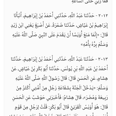
فَمَا رُئِيَ حَتَّى السَّاعَةِ "
٢٠١٢ - حَدَّثَنَا عَبْدُ اللَّهِ، حَدَّثَنِي أَحْمَدُ بْنُ إِبْرَاهِيمَ، أَنْبَأَنَا
إِبْرَاهِيمُ بْنُ عَيَّاشٍ، حَدَّثَنَا ضَمْرَةُ، عَنْ أَصْبَغَ يَعْنِي ابْنَ زَيْدٍ
قَالَ: «إِنَّمَا مَنَعَ أُوَيْسًا أَنْ يَقْدَمَ عَلَى النَّبِيِّ صَلَّى اللَّهُ عَلَيْهِ
وَسَلَّمَ بِرُّهُ بِأُمِّهِ»
٢٠١٣ - حَدَّثَنَا عَبْدُ اللَّهِ، حَدَّثَنِي أَحْمَدُ بْنُ إِبْرَاهِيمَ، حَدَّثَنَا
أَحْمَدُ بْنُ عَبْدِ اللَّهِ بْنِ يُونُسَ، حَدَّثَنَا أَبُو بَكْرِ بْنُ عَيَّاشٍ، عَنْ
هِشَامٍ، عَنِ الْحَسَنِ قَالَ: قَالَ رَسُولُ اللَّهِ صَلَّى اللَّهُ عَلَيْهِ
وَسَلَّمَ: «يَدْخُلُ الْجَنَّةَ بِشَفَاعَةِ رَجُلٍ مِنْ أُمَّتِي أَكْثَرُ مِنْ
رَبِيعَةَ وَمُضَرَ»، قَالَ هِشَامٌ: فَأَخْبَرَنِي حَوْشَبٌ عَنِ الْحَسَنِ
قَالَ: هُوَ أُوَيْسٌ الْقَرَنِيُّ قَالَ أَبُو بَكْرٍ: قُلْتُ لِرَجُلٍ مِنْ قَوْمِ