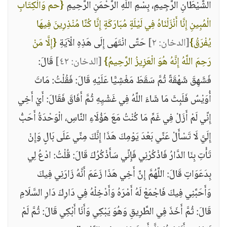
الشَّيْطَانِ الرَّجِيمِ، بِسْمِ اللَّهِ الرَّحْمَنِ الرَّحِيمِ
{حم وَالْكِتَابِ
الْمُبِينِ إِنَّا أَنْزَلْنَاهُ فِي لَيْلَةٍ مُبَارَكَةٍ إِنَّا كُنَّا مُنْذِرِينَ فِيهَا
يُفْرَقُ}
[الدخان: ٢]
حَتَّى انْتَهَى إِلَى هَذِهِ الْآيَةِ
{إِلَّا مَنْ
رَحِمَ اللَّهُ إِنَّهُ هُوَ الْعَزِيزُ الرَّحِيمُ}
[الدخان: ٤٢]
قَالَ:
فَشَهِقَ شَهْقَةً ثُمَّ سَقَطَ مَغْشِيًّا عَلَيْهِ قَالَ: فَقُلْتُ: مَاتَ
أُوَيْسٌ فَلَبِثَ مَا شَاءَ اللَّهُ فِي غَشْيِهِ ثُمَّ أَفَاقَ فَقَالَ: أَيْ أَخِي
إِنِّي لَمْ أَزَلْ فِي غَمٍّ مَا كُنْتُ مَعَ هَؤُلَاءِ النَّاسِ، الْوَحْدَةُ أَحَبُّ
إِلَيَّ لَا تَسْأَلْ عَنِّي بَعْدَ يَوْمِكَ هَذَا إِنَّكَ مِنِّي عَلَى بَالٍ وَإِنْ
تَأْتِ بِنَا الدَّارُ فَاذْكُرْنِي فَإِنِّي سَأَذْكُرُكَ قَالَ: قُلْتُ: ادْعُ لِي
بِدَعَوَاتٍ قَالَ: اللَّهُمَّ إِنَّ أَخِي هَذَا زَعَمَ أَنَّهُ زَارَنِي فِيكَ
وَأَحَبَّنِي فِيكَ فَاجْمَعْ لَهُ أَمْرَهُ وَأَدْخِلْهُ فِي دَارِكَ دَارِ السَّلَامِ
قَالَ: ثُمَّ أَخَذَ فِي الطَّرِيقِ وَهُوَ يَبْكِي وَأَنَا أَبْكِي قَالَ: ثُمَّ لَمْ