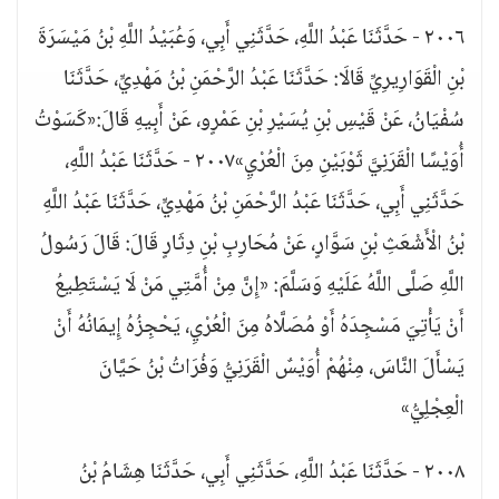
٢٠٠٦ - حَدَّثَنَا عَبْدُ اللَّهِ، حَدَّثَنِي أَبِي، وَعُبَيْدُ اللَّهِ بْنُ مَيْسَرَةَ
بْنِ الْقَوَارِيرِيِّ قَالَا: حَدَّثَنَا عَبْدُ الرَّحْمَنِ بْنُ مَهْدِيٍّ، حَدَّثَنَا
سُفْيَانُ، عَنْ قَيْسِ بْنِ يُسَيْرِ بْنِ عَمْرٍو، عَنْ أَبِيهِ قَالَ:«كَسَوْتُ
أُوَيْسًا الْقَرَنِيَّ ثَوْبَيْنِ مِنَ الْعُرْيِ»٢٠٠٧ - حَدَّثَنَا عَبْدُ اللَّهِ،
حَدَّثَنِي أَبِي، حَدَّثَنَا عَبْدُ الرَّحْمَنِ بْنُ مَهْدِيٍّ، حَدَّثَنَا عَبْدُ اللَّهِ
بْنُ الْأَشْعَثِ بْنِ سَوَّارٍ، عَنْ مُحَارِبِ بْنِ دِثَارٍ قَالَ: قَالَ رَسُولُ
اللَّهِ صَلَّى اللَّهُ عَلَيْهِ وَسَلَّمَ: «إِنَّ مِنْ أُمَّتِي مَنْ لَا يَسْتَطِيعُ
أَنْ يَأْتِيَ مَسْجِدَهُ أَوْ مُصَلَّاهُ مِنَ الْعُرْيِ، يَحْجِزُهُ إِيمَانُهُ أَنْ
يَسْأَلَ النَّاسَ، مِنْهُمْ أُوَيْسٌ الْقَرَنِيُّ وَفُرَاتُ بْنُ حَيَّانَ
الْعِجْلِيُّ»
٢٠٠٨ - حَدَّثَنَا عَبْدُ اللَّهِ، حَدَّثَنِي أَبِي، حَدَّثَنَا هِشَامُ بْنُ