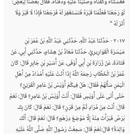
فَغَسَّلْنَاهُ وَكَفَّنَّاهُ وَصَلَّيْنَا عَلَيْهِ وَدَفَنَّاهُ، فَقَالَ بَعْضُنَا لِبَعْضٍ:
لَوْ رَجَعْنَا فَعَلَّمْنَا قَبْرَهُ فَنَسْتَغْفِرَ لَهُ فَرَجَعْنَا فَإِذَا لَا قَبْرَ وَلَا
أَثَرَ لَهُ "
٢٠١٧ - حَدَّثَنَا عَبْدُ اللَّهِ، حَدَّثَنِي عَبْدُ اللَّهِ بْنُ عُمَرَ بْنِ
مَيْسَرَةَ الْقَوَارِيرِيُّ، حَدَّثَنَا مُعَاذُ بْنُ هِشَامٍ، حَدَّثَنِي أَبِي، عَنْ
قَتَادَةَ، عَنْ زُرَارَةَ بْنِ أَبِي أَوْفَى، عَنْ أُسَيْرِ بْنِ جَابِرٍ قَالَ: كَانَ
عُمَرُ بْنُ الْخَطَّابِ رَحِمَهُ اللَّهُ إِذَا أَتَتْ عَلَيْهِ أَمْدَادٌ مِنْ أَهْلِ
الْيَمَنِ سَأَلَهُمْ فَقَالَ: هَلْ فِيكُمْ أُوَيْسُ بْنُ عَامِرٍ الْقَرَنِيُّ؟
حَتَّى أَتَى عَلَى أُوَيْسٍ فَقَالَ: أَنْتَ أُوَيْسُ بْنُ عَامِرٍ؟ قَالَ: نَعَمْ
قَالَ: أَنْتَ مِنْ مُرَادٍ ثُمَّ مِنْ قَرَنٍ؟ قَالَ: نَعَمْ قَالَ: كَانَ بِكَ
بَرَصٌ فَبَرَأْتَ مِنْهُ إِلَّا مَوْضِعَ دِرْهَمٍ؟ قَالَ: نَعَمْ قَالَ: أَلَكَ
وَالِدَةٌ؟ قَالَ:نَعَمْ قَالَ: سَمِعْتُ رَسُولَ اللَّهِ صَلَّى اللَّهُ عَلَيْهِ