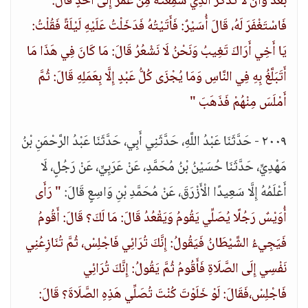
بَعْدُ وَأَنْ لَا تَذْكُرَ الَّذِي سَمِعْتَهُ مِنْ عُمَرَ إِلَى أَحَدٍ قَالَ:
فَاسْتَغْفَرَ لَهُ، قَالَ أُسَيْرٌ: فَأَتَيْتُهُ فَدَخَلْتُ عَلَيْهِ لَيْلَةً فَقُلْتُ:
يَا أَخِي أَرَاكَ تَغِيبُ وَنَحْنُ لَا نَشْعُرُ قَالَ: مَا كَانَ فِي هَذَا مَا
أَتَبَلَّغُ بِهِ فِي النَّاسِ وَمَا يُجْزَى كُلُّ عَبْدٍ إِلَّا بِعَمَلِهِ قَالَ: ثُمَّ
أَمْلَسَ مِنْهُمْ فَذَهَبَ "
٢٠٠٩ - حَدَّثَنَا عَبْدُ اللَّهِ، حَدَّثَنِي أَبِي، حَدَّثَنَا عَبْدُ الرَّحْمَنِ بْنُ
مَهْدِيٍّ، حَدَّثَنَا حُسَيْنُ بْنُ مُحَمَّدٍ، عَنْ عَرَبِيٍّ، عَنْ رَجُلٍ، لَا
أَعْلَمُهُ إِلَّا سَعِيدًا الْأَزْرَقَ، عَنْ مُحَمَّدِ بْنِ وَاسِعٍ قَالَ:
" رَأَى
أُوَيْسٌ رَجُلًا يُصَلِّي يَقُومُ وَيَقْعُدُ قَالَ: مَا لَكَ؟ قَالَ: أَقُومُ
فَيَجِيءُ الشَّيْطَانُ فَيَقُولُ: إِنَّكَ تُرَائِي فَاجْلِسْ، ثُمَّ تُنَازِعُنِي
نَفْسِي إِلَى الصَّلَاةِ فَأَقُومُ ثُمَّ يَقُولُ: إِنَّكَ تُرَائِي
فَاجْلِسْ،فَقَالَ: لَوْ خَلَوْتَ كُنْتَ تُصَلِّي هَذِهِ الصَّلَاةَ؟ قَالَ: