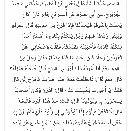
الْقَاسِمِ، حَدَّثَنَا سُلَيْمَانُ، يَعْنِي ابْنَ الْمُغِيرَةِ، حَدَّثَنِي سَعِيدٌ
الْجُرَيْرِيُّ، عَنْ أَبِي نَضْرَةَ، عَنْ أُسَيْرِ بْنِ جَابِرٍ قَالَ: كَانَ
يُحَدِّثُ بِالْكُوفَةِ فَيُحَدِّثُنَا فَإِذَا فَرَغَ مِنْ حَدِيثِهِ قَالَ: تَفَرَّقُوا
وَيَبْقَى رَهْطُهُ فِيهِمْ رَجُلٌ يَتَكَلَّمُ بِكَلَامٍ لَا أَسْمَعُ أَحَدًا
يَتَكَلَّمُ كَلَامَهُ فَأَحْبَبْتُهُ فَقَدَّمْتُهُ، فَقُلْتُ لِأَصْحَابِي: هَلْ
تَعْرِفُونَ رَجُلًا كَانَ يُجَالِسُنَا كَذَا وَكَذَا؟ فَقَالَ رَجُلٌ مِنَ
الْقَوْمِ: نَعَمْ أَنَا أَعْرِفُهُ ذَاكَ أُوَيْسٌ الْقَرَنِيُّ قَالَ: فَتَعْلَمُ مَنْزِلَهُ؟
قَالَ: نَعَمْ قَالَ: فَانْطَلَقْتُ مَعَهُ حَتَّى ضَرَبْتُ فَخَرَجَ إِلَيَّ قَالَ:
قُلْتُ: يَا أَخِي مَا يَحْبِسُكَ عَنَّا؟ قَالَ: الْعُرْيُ وَكَانَ أَصْحَابُهُ
يَسْخَرُونَ بِهِ ويُؤْذُونَهُ قَالَ: قُلْتُ: خُذْ هَذَا الْبُرْدَ فَالْبَسْهُ
قَالَ: لَا تَفْعَلْ فَإِنَّهُمْ إِذًا يُؤْذُونَنِي إِنْ رَأَوْهُ عَلَيَّ فَلَمْ أَزَلْ بِهِ
حَتَّى لَبِسَهُ فَخَرَجَ عَلَيْهِمْ، فَقَالُوا:مَنْ تَرَوْنَ خُدِعَ عَنْ بُرْدِهِ