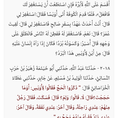
أَقْسَمَ عَلَى اللَّهِ لَأَبَرَّهُ فَإِنِ اسْتَطَعْتَ أَنْ يَسْتَغْفِرَ لَكَ
فَافْعَلْ»، فَلَمَّا قَدِمَ الْكُوفَةَ أَتَى أُوَيْسًا فَقَالَ:اسْتَغْفِرْ لِي
قَالَ: أَنْتَ أَحْدَثُ عَهْدًا بِسَفَرٍ صَالِحٍ فَاسْتَغْفِرْ لِي قَالَ: لَقِيتَ
عُمَرَ؟ قَالَ: نَعَمْ، فَاسْتَغْفَرَ لَهُ فَفَطِنَ لَهُ النَّاسُ فَانْطَلَقَ عَلَى
وَجْهِهِ قَالَ أُسَيْرٌ: وَكَسَوْتُهُ بُرْدًا فَكَانَ إِذَا رَآهُ إِنْسَانٌ عَلَيْهِ
قَالَ: مِنْ أَيْنَ لِأُوَيْسٍ هَذَا الْبُرْدُ؟
٢٠١٨ - حَدَّثَنَا عَبْدُ اللَّهِ، حَدَّثَنِي أَبُو خَيْثَمَةَ زُهَيْرُ بْنُ حَرْبٍ
النَّسَائِيُّ، حَدَّثَنَا الْوَلِيدُ بْنُ مُسْلِمٍ، عَنْ جَابِرٍ، حَدَّثَنِي عَطَاءٌ
الْخُرَاسَانِيُّ قَالَ:
" ذَكَرُوا الْحَجَّ فَقَالُوا لِأُوَيْسٍ: أَوَمَا
حَجَجْتَ؟قَالَ: لَا، قَالُوا: وَلِمَ؟ قَالَ: فَسَكَتَ، فَقَالَ رَجُلٌ
مِنْهُمْ: عِنْدِي رَاحِلَةٌ، وَقَالَ آخَرُ: عِنْدِي نَفَقَةٌ، وَقَالَ آخَرُ:
عِنْدِي زَادٌ فَقَبِلَهُ مِنْهُمْ وَحَجَّ بِهِ "