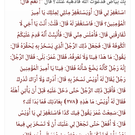
بِكَ بَيَاضٌ فَدَعَوْتَ اللَّهَ فَأَذْهَبَهُ عَنْكَ؟ قَالَ
": نَعَمْ قَالَ:
اسْتَغْفِرْ لِي قَالَ: أَوَيَسْتَغْفِرُ مِثْلِي لِمِثْلِكَ يَا أَمِيرَ
الْمُؤْمِنِينَ؟ قَالَ: فَاسْتَغْفَرَ لَهُ قَالَ: قُلْتُ: أَنْتَ يَا أَخِي لَا
تُفَارِقُنِي قَالَ: فَأَمْلَسَ مِنِّي قَالَ: فَأُنْبِئْتُ أَنَّهُ قَدِمَ عَلَيْكُمُ
الْكُوفَةَ قَالَ: فَجَعَلَ ذَلِكَ الرَّجُلُ الَّذِي يَسْخَرُ بِهِ يُحَقِّرُهُ قَالَ:
يَقُولُ: مَا هَذَا فِينَا وَلَا نَعْرِفُهُ، فَقَالَ عُمَرُ: بَلَى: فَقَالَ الرَّجُلُ:
إِنَّهُ رَجُلٌ كَأَنَّهُ يَضُعُ شَأْنَهُ فَقَالَ: فِينَا يَا أَمِيرَ الْمُؤْمِنِينَ
رَجُلٌ يُقَالُ لَهُ أُوَيْسٌ نَسْخَرُ بِهِ قَالَ: أَدْرِكْ وَلَا أَرَاكَ تُدْرِكُ
قَالَ: فَأَقْبَلَ ذَلِكَ الرَّجُلُ حَتَّى دَخَلَ عَلَيْهِ قَبْلَ أَنْ يَأْتِيَ أَهْلَهُ
فَقَالَ لَهُ أُوَيْسٌ: مَا هَذِهِ ⦗٢٧٨⦘ بِعَادَتِكَ فَمَا بَدَا لَكَ؟
قَالَ:سَمِعْتُ عُمَرَ يَقُولُ فِيكَ كَذَا فَاسْتَغْفِرْ لِي يَا أُوَيْسُ
قَالَ: لَا أَفْعَلُ حَتَّى تَجْعَلَ لِي عَلَيْكَ أَنْ لَا تَسْخَرَ بِي فِيمَا