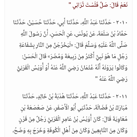
نَعَمْ قَالَ: صَلِّ فَلَسْتَ تُرَائِي "
٢٠١٠ - حَدَّثَنَا عَبْدُ اللَّهِ، حَدَّثَنَا أَبِي، حَدَّثَنَا حُسَيْنٌ، حَدَّثَنَا
حَمَّادُ بْنُ سَلَمَةَ، عَنْ يُونُسَ، عَنِ الْحَسَنِ، أَنَّ رَسُولَ اللَّهِ
صَلَّى اللَّهُ عَلَيْهِ وَسَلَّمَ قَالَ: «لَيَخْرُجَنَّ مِنَ النَّارِ بِشَفَاعَةِ
رَجُلٍ مَا هُوَ نَبِيٌّ أَكْثَرُ مِنْ رَبِيعَةَ وَمُضَرَ» قَالَ الْحَسَنُ:
وَكَانُوا يَرَوْنَهُ أَنَّهُ عُثْمَانُ رَضِيَ اللَّهُ عَنْهُ أَوْ أُوَيْسٌ الْقَرَنِيُّ
رَضِيَ اللَّهُ عَنْهُ "
٢٠١١ - حَدَّثَنَا عَبْدُ اللَّهِ، حَدَّثَنَا هُدْبَةُ بْنُ خَالِدٍ، حَدَّثَنَا
مُبَارَكُ بْنُ فَضَالَةَ، حَدَّثَنِي أَبُو الْأَصْفَرِ، عَنْ صَعْصَعَةَ بْنِ
مُعَاوِيَةَ قَالَ: كَانَ أُوَيْسُ بْنُ عَامِرٍ الْقَرَنِيُّ رَجُلٌ مِنْ قَرْنٍ
وَكَانَ مِنَ التَّابِعِينَ وَكَانَ مِنْ أَهْلِ الْكُوفَةِ وَخَرَجَ بِهِ وَضَحٌ،