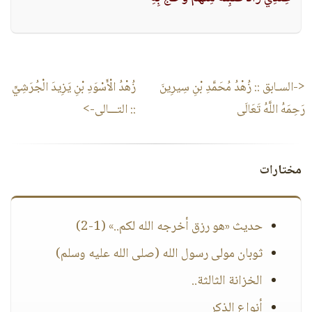
<-السـابق ::
زُهْدُ مُحَمَّدِ بْنِ سِيرِينَ
زُهْدُ الْأَسْوَدِ بْنِ يَزِيدَ الْجُرَشِيِّ
رَحِمَهُ اللَّهُ تَعَالَى
:: التـــالى->
مختارات
حديث «هو رزق أخرجه الله لكم..» (1-2)
ثوبان مولى رسول الله (صلى الله عليه وسلم)
الخزانة الثالثة..
أنواع الذكر