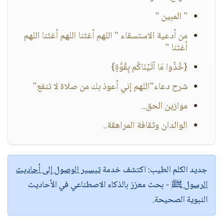
" المبين "
من أدعية الاستسقاء " اللهم أغثنا اللهم أغثنا اللهم
أغثنا "
{خُذُوا مَا آتَيْنَاكُم بِقُوَّةٍ}
شرح دعاء"اللهم إني أعوذ بك من صلاة لا تنفع"
موازين الحق..
الوالدان وثقافة المراهقة..
جديد الكلم الطيب:
اكتشف خدمة
تيسير الوصول إلى أحاديث
الرسول ﷺ
- بحث معزز بالذكاء الاصطناعي في الأحاديث
النبوية الصحيحة.