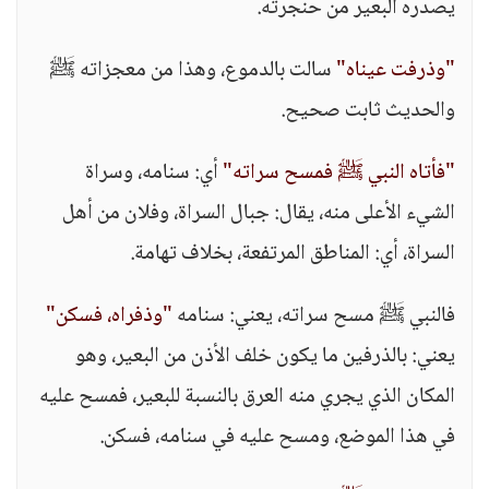
يصدره البعير من حنجرته.
"وذرفت عيناه"
سالت بالدموع، وهذا من معجزاته ﷺ
والحديث ثابت صحيح.
"فأتاه النبي ﷺ فمسح سراته"
أي: سنامه، وسراة
الشيء الأعلى منه، يقال: جبال السراة، وفلان من أهل
السراة، أي: المناطق المرتفعة، بخلاف تهامة.
فالنبي ﷺ مسح سراته، يعني: سنامه
"وذفراه، فسكن"
يعني: بالذرفين ما يكون خلف الأذن من البعير، وهو
المكان الذي يجري منه العرق بالنسبة للبعير، فمسح عليه
في هذا الموضع، ومسح عليه في سنامه، فسكن.