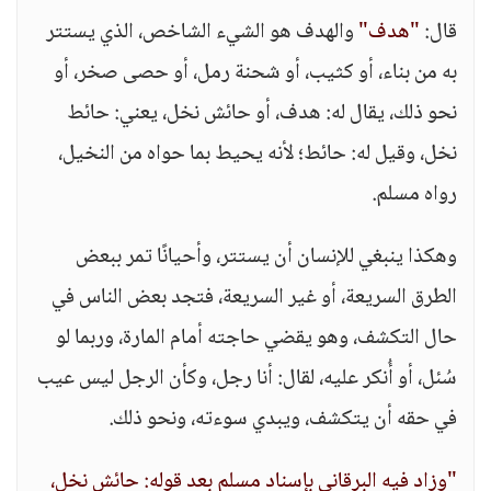
قال:
"هدف"
والهدف هو الشيء الشاخص، الذي يستتر
به من بناء، أو كثيب، أو شحنة رمل، أو حصى صخر، أو
نحو ذلك، يقال له: هدف، أو حائش نخل، يعني: حائط
نخل، وقيل له: حائط؛ لأنه يحيط بما حواه من النخيل،
رواه مسلم.
وهكذا ينبغي للإنسان أن يستتر، وأحيانًا تمر ببعض
الطرق السريعة، أو غير السريعة، فتجد بعض الناس في
حال التكشف، وهو يقضي حاجته أمام المارة، وربما لو
سُئل، أو أُنكر عليه، لقال: أنا رجل، وكأن الرجل ليس عيب
في حقه أن يتكشف، ويبدي سوءته، ونحو ذلك.
"وزاد فيه البرقاني بإسناد مسلم بعد قوله: حائش نخل،