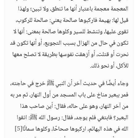
المعجمة معجمة باعتبار أنها ما تنطق، ولا تبين؛ ولهذا
قيل لها: بهيمة فاركبوها صالحة يعني: صالحة للركوب،
تقوى عليها، وتنشط للسير وكلوها صالحة بمعنى: أنها لا
تكون في حال من الهزال بسبب التجويع، أو أنها تكون قد
نحرت أو قتلت، أو أزهقت نفوسها بطريقة لا تصلح معها
للأكل، أو نحو ذلك.
وجاء أيضًا في حديث آخر أن النبي ﷺ خرج في حاجته،
فمر ببعير مناخ على باب المسجد من أول النهار، ثم مر به
من آخر النهار، وهو على حاله، فقال: أين صاحب هذا
البعير؟ فابتغي فلم يوجد، فقال: رسول الله ﷺ: اتقوا
الله في هذه البهائم، اركبوها صحاحًا، وكلوها سمانًا
[5]