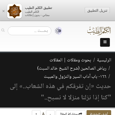
تطبيق الكلم الطيب
تنزيل التطبيق
×
الكلم الطيب
مجاني - بدون إعلانات
الرئيسية
بحوث ومقالات | المقالات
رياض الصالحين (شرح الشيخ خالد السبت)
١٦٦- باب آداب السير والنزول والمبيت
حديث «إن تفرقكم في هذه الشعاب..» إلى
"كنا إذا نزلنا منزلا لا نسبح.."
A
أضف للمفضلة
مشاركة المقال
-
+