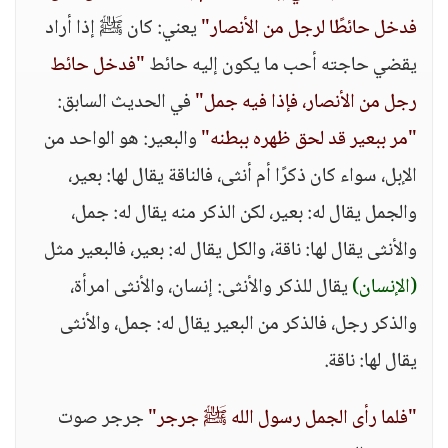
فدخل حائطًا لرجل من الأنصار"
يعني: كان ﷺ إذا أراد
يقضي حاجته أحب ما يكون إليه حائط
"فدخل حائط
رجل من الأنصار، فإذا فيه جمل"
في الحديث السابق:
"مر ببعير قد لحق ظهره ببطنه"
والبعير: هو الواحد من
الإبل، سواء كان ذكرًا أم أنثى، فالناقة يقال لها: بعير،
والجمل يقال له: بعير، لكن الذكر منه يقال له: جمل،
والأنثى يقال لها: ناقة، والكل يقال له: بعير، فالبعير مثل
(الإنسان)
يقال للذكر والأنثى: إنسان، والأنثى امرأة،
والذكر رجل، فالذكر من البعير يقال له: جمل، والأنثى
يقال لها: ناقة.
"فلما رأى الجمل رسول الله ﷺ جرجر"
جرجر صوت