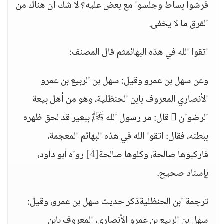
فرشوا بساط وجلسوا مع بعض عليه؟ لا شك أن هناك من
الفرق ما لا يخفى.
اتقوا الله في هذه البهائمثم قال المصنف:
وعن سهل بن عمرو وقيل: سهل بن الربيع بن عمرو
الأنصاري المعروف بابن الحنظلية، وهو من أهل بيعة
الرضوان  قال: مر رسول الله ﷺ ببعير قد لحق ظهره
ببطنه، فقال: اتقوا الله في هذه البهائم المعجمة،
فاركبوها صالحة، وكلوها صالحة
[4]
رواه أبو داود،
بإسناد صحيح.
ترجمة ابن الحنظليةذكر حديث سهل بن عمرو، وقيل:
سهل بن الربيع بن عمرو الأنصاري، المعروف بابن