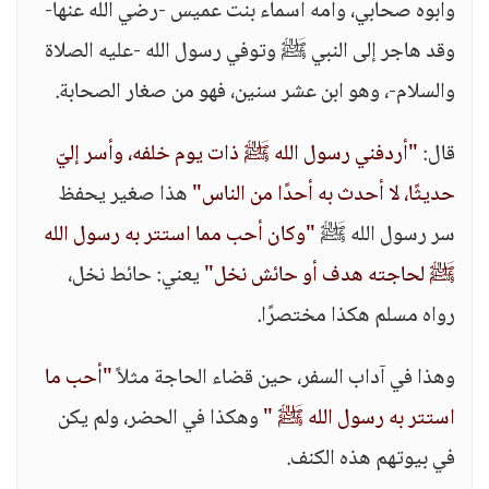
وأبوه صحابي، وأمه أسماء بنت عميس -رضي الله عنها-
وقد هاجر إلى النبي ﷺ وتوفي رسول الله -عليه الصلاة
والسلام-، وهو ابن عشر سنين، فهو من صغار الصحابة.
قال:
"أردفني رسول الله ﷺ ذات يوم خلفه، وأسر إليّ
حديثًا، لا أحدث به أحدًا من الناس"
هذا صغير يحفظ
سر رسول الله ﷺ
"وكان أحب مما استتر به رسول الله
ﷺ لحاجته هدف أو حائش نخل"
يعني: حائط نخل،
رواه مسلم هكذا مختصرًا.
وهذا في آداب السفر، حين قضاء الحاجة مثلاً
"أحب ما
استتر به رسول الله ﷺ "
وهكذا في الحضر، ولم يكن
في بيوتهم هذه الكنف.