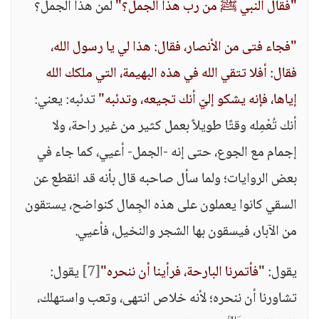
"فقال النبي ﷺ من رب هذا الجمل؟"
لمن هذا الجمل؟
"فجاء فتى من الأنصار، فقال: هذا لي يا رسول الله،
فقال: أفلا تتقي الله في هذه البهيمة، التي ملكك الله
إياها، فإنه يشكو إليّ أنك تجيعه، وتدئبه"
تدئبه: يعني:
أنك تُعْمِله وقتًا طويلاً بعمل كثير من غير راحة، ولا
إجمام مع الجوع، حتى إنه -الجمل- أعيي، كما جاء في
بعض الروايات؛ ولما سأل صاحبه قال بأنه قد انقطع عن
السقي كانوا يعملون على هذه الجِمال كنواضح، يستقون
من الآبار، فيسقون بها الشجر والنخيل، فأعيي.
يقول:
"فأتمرنا البارحة، فرأينا أن ننحره"
[7]
يقول:
تشاورنا أن ننحره؛ لأنه خلاص انتهى، وتعب واستهلك،