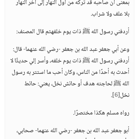
بمعنى أن صاحبه قد تركه من أول النهار إلى آخر النهار
بلا علف ولا شراب.
أردفني رسول الله ﷺ ذات يوم خلفهثم قال المصنف:
وعن أبي جعفر عبد الله بن جعفر -رضي الله عنهما- قال:
أردفني رسول الله ﷺ ذات يوم خلفه، وأسر إلي حديثًا لا
أحدث به أحدًا من الناس، وكان أحب ما استتر به رسول
الله ﷺ لحاجته هدف أو حائش نخل، يعني: حائط
نخل
[6]
.
رواه مسلم هكذا مختصرًا.
أبو جعفر عبد الله بن جعفر -رضي الله عنهما- صحابي،