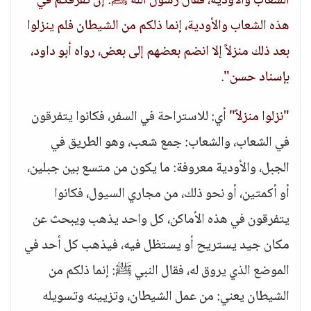
الشعاب والأودية، فقال رسول الله ﷺ: إن تفرقكم في
هذه الشعاب والأودية، إنما ذلكم من الشيطان فلم ينزلوا
بعد ذلك منزلاً إلا انضم بعضهم إلى بعض، رواه أبو داود،
بإسناد حسن"
.
"نزلوا منزلاً"
أي: للاستراحة في السفر، فكانوا يتفرقون
في الشعاب، والشعاب: جمع شعب، وهو الطريق في
الجبل، والأودية معروفة: ما يكون من متسع بين جبلين،
أو أكمتين، أو نحو ذلك، من مجاري السيول، فكانوا
يتفرقون في هذه الأماكن، كل واحد يذهب ويبحث عن
مكان جيد يستريح أو يستظل فيه، فيذهب كل أحد في
الموضع الذي يروق له، فقال النبي ﷺ: إنما ذلكم من
الشيطان يعني: من عمل الشيطان، وتزيينه وتسويله