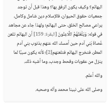
البهائم؟ وكيف يكون الرفق بها؟ وهذا قبل أن توجد
جمعيات حقوق الحيوان، فالإسلام دين شامل وكامل،
يراعي مصالح الخلق، حتى البهائم؛ ولهذا جاء عن مجاهد
في قوله: وَيَلْعَنُهُمُ اللَّاعِنُونَ
[البقرة: 159]
أن البهائم تلعن
عُصاةَ بَني آدم حين أمسك الله عنهم بذنوب بني آدم
المطر، فتخرج البهائم فتلعنهم
[2]
؛ لأنه يكون سببًا لما
ينزل من عقوبات وقحط وجدب، وما أشبه ذلك.
والله أعلم.
وصلى الله على نبينا محمد وآله وصحبه.