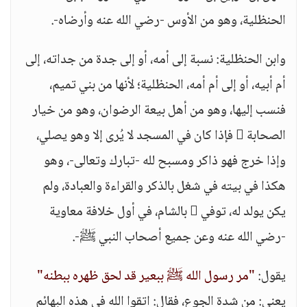
الحنظلية، وهو من الأوس -رضي الله عنه وأرضاه-.
وابن الحنظلية: نسبة إلى أمه، أو إلى جدة من جداته، إلى
أم أبيه، أو إلى أم أمه، الحنظلية؛ لأنها من بني تميم،
فنسب إليها، وهو من أهل بيعة الرضوان، وهو من خيار
الصحابة  فإذا كان في المسجد لا يُرى إلا وهو يصلي،
وإذا خرج فهو ذاكر ومسبح لله -تبارك وتعالى-، وهو
هكذا في بيته في شغل بالذكر والقراءة والعبادة، ولم
يكن يولد له، توفي  بالشام، في أول خلافة معاوية
-رضي الله عنه وعن جميع أصحاب النبي ﷺ-.
يقول:
"مر رسول الله ﷺ ببعير قد لحق ظهره ببطنه"
يعني: من شدة الجوع، فقال: اتقوا الله في هذه البهائم