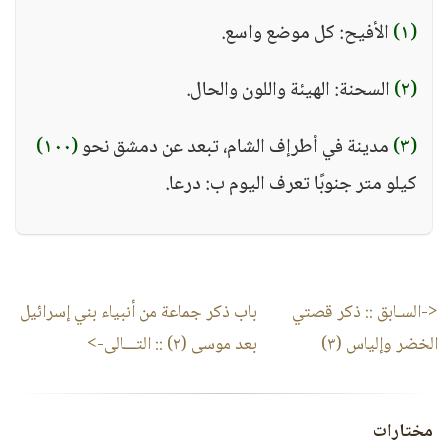
(١)
الأفيح: كل موضع واسع.
(٢)
السحنة: الهيئة واللون والحال.
(٣)
مدينة في اْطرإف الشام، تبعد عن دمشق نحو
(١٠٠)
كيلو متر جنوبًا تعرف اليوم ب: درعا.
<-السـابق ::
ذكر قصتي
باب ذكر جماعة من أنبياء بني إسرائيل
الخضر وإلياس (٣)
بعد موسى (٢)
:: التـــالى->
مختارات