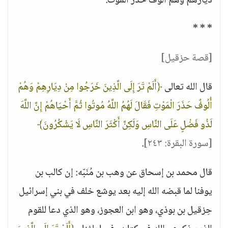
ديارهم وهم ألوف حذر الموت.
* * *
[قصة حزقيل]
قال الله تعالى
﴿أَلَمْ تَرَ إِلَى الَّذِينَ خَرَجُوا مِنْ دِيَارِهِمْ وَهُمْ
أُلُوفٌ حَذَرَ الْمَوْتِ فَقَالَ لَهُمُ اللَّهُ مُوتُوا ثُمَّ أَحْيَاهُمْ إِنَّ اللَّهَ
لَذُو فَضْلٍ عَلَى النَّاسِ وَلَكِنَّ أَكْثَرَ النَّاسِ لَا يَشْكُرُونَ﴾
[سورة البقرة: ٢٤٣]
.
قال محمد بن إسحاق عن وهب بن مُنَبّه: إن كالب بن
يوفنا لما قبضه الله إليه بعد يوشع خلف في بني إسرائيل
حِزقيل بن بوذي، وهو ابن العجوز، وهو الذي دعا للقوم