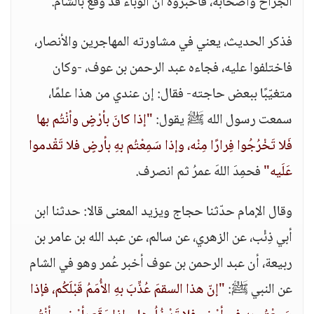
الجراح وأصحابه، فأخبروه أن الوباء قد وقع بالشام.
فذكر الحديث، يعني في مشاورته المهاجرين والأنصار،
فاختلفوا عليه، فجاءه عبد الرحمن بن عوف، -وكان
متغيّبًا ببعض حاجته- فقال: إن عندي من هذا علمًا،
سمعت رسول الله ﷺ يقول:
"إذا كانَ بأرْضٍ وأنْتُم بها
فَلا تَخْرُجُوا فِرارًا مِنْه، وإذا سَمِعْتُم بهِ بأرضٍ فلا تَقْدموا
عَلَيه"
فحمِدَ اللهَ عمرُ ثم انصرف.
وقال الإمام حدّثنا حجاج ويزيد المعنى قالا: حدثنا ابن
أبي ذِئْب، عن الزهري، عن سالم، عن عبد الله بن عامر بن
ربيعة، أن عبد الرحمن بن عوف أخبر عُمر وهو في الشام
عن النبي ﷺ:
"إنّ هذا السقمَ عُذِّبَ بهِ الأُمَمُ قَبْلَكُم، فإذا