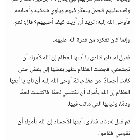
وقف عليهم فجعل يتفكّر فيهم ويلوي شدقيه وأصابعه،
فأوحى الله إليه: تريد أن أُريك كيف أحييهم؟ قال: نعم.
وإنما كان تفكره من قدرة الله عليهم.
فقيل له: نادِ، فنادى يا أيتها العظام إن الله لأمرك أن
تجتمعي، فجعلت العظام يطير بعضها إلى بعض حتى
كانت أجسادًا من عظام، ثمّ أوحى الله إليه أن نادِ: يا أيتها
العظام إن الله يأمرك أن تكتسي لحمًا، فاكتست لحمًا
ودمًا، وثيابها التي ماتت فيها.
ثم قيل له: ناد، فنادى: أيتها الأجساد إن الله يأمرك أن
تقومي، فقاموا.