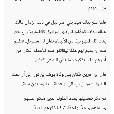
من أيديهم.
فلما علم بذلك مَلِك بني إسرائيل في ذلك الزمان مالت
عنقُه فمات كمدًا،وبقي بنو إسرائيل كالغنم بلا راعٍ حتى
بعث الله فيهم نبيًا من الأنبياء يقال له: شمويل، فطلبوا
منه أن يقيم لهم ملكًا ليقاتلوا معه الأعداء، فكان من
أمرهم ما سنذكره مما قصَّ الله في كتابه.
قال ابن جرير: فكان بين وفاة يوشع بن نون إلى أن بعث
الله ﷿ شمويل بن بالي أربعمئة سنة وستون سنة.
ثم ذكر تفصيلها بمدد الملوك الذين ملكوا عليهم
وسماهم واحدًا واحدًا، تركنا ذِكرهم قصدًا.