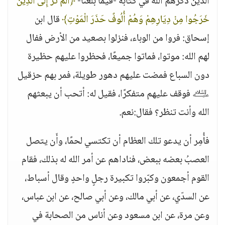
الذين ذكرهم الله في كتابه -فيما بلغنا-
﴿أَلَمْ تَرَ إِلَى الَّذِينَ
خَرَجُوا مِنْ دِيَارِهِمْ وَهُمْ أُلُوفٌ حَذَرَ الْمَوْتِ﴾
قال ابن
إسحاق: فروا من الوباء، فنزلوا بصعيد من الأرض ففال
لهم الله: موتوا، فماتوا جميعًا، فحظروا عليهم حظيرة
دون السباع فمضت عليهم دهور طويلة، فمر بهم حزقيل
﵇ فوقف عليهم متفكرًا، فقيل له: أتحب أن يبعثهم
الله وأنت تنظر؟ فقال:نعم.
فأُمِر أن يدعو تلك العظام أن تكتسي لحمًا، وأَن يتصل
العصبُ بعضه ببعض، فناداهم عن أمر الله له بذلك، فقام
القوم أجمعون وكبّروا تكبيرة رجلٍ واحدٍ وقال أسباط،
عن السدّي، عن أبي مالك، وعن أبي صالح، عن ابن عباس،
وعن مرة، عن ابن مسعود وعن أناس من الصحابة في