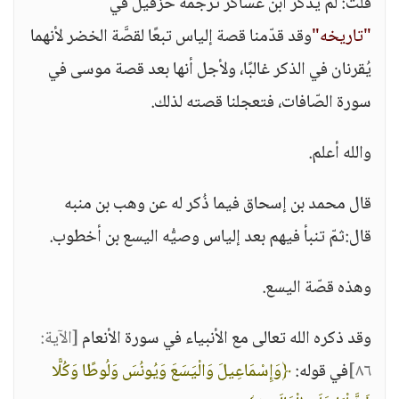
قلت: لم يذكر ابن عساكر ترجمة حزقيل في
"تاريخه"
وقد قدّمنا قصة إلياس تبعًا لقصَّة الخضر لأنهما
يُقرنان في الذكر غالبًا، ولأجل أنها بعد قصة موسى في
سورة الصّافات، فتعجلنا قصته لذلك.
والله أعلم.
قال محمد بن إسحاق فيما ذُكر له عن وهب بن منبه
قال:ثمّ تنبأ فيهم بعد إلياس وصيُّه اليسع بن أخطوب.
وهذه قصّة اليسع.
وقد ذكره الله تعالى مع الأنبياء في سورة الأنعام
[الآية:
٨٦]
في قوله:
﴿وَإِسْمَاعِيلَ وَالْيَسَعَ وَيُونُسَ وَلُوطًا وَكُلًّا