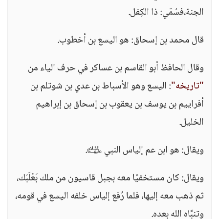
الجنة،فسُمّي: ذا الكِفل.
قال محمد بن إسحاق: هو اليسع بن أخطوب.
وقال الحافظ أبو القاسم بن عساكر في حرف الياء من
"تاريخه"
: اليسع وهو الأسباط بن عدي بن شوتلم بن
أفراييم بن يوسف بن يعقوب بن إسحاق بن إبراهيم
الخليل.
ويقال: هو ابن عم إلياس النبي ﵉.
ويقال: كان مستخفيًا معه بجبل قاسيون من ملك بَعْلَبَك،
ثم ذهب معه إليها، فلما رُفع إلياس خلفه اليسع في قومه،
وتنبَّاه الله بعده.