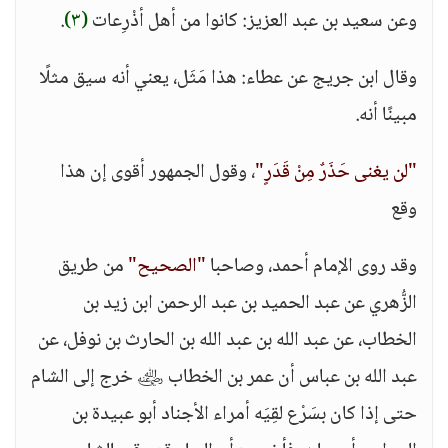
وعن سعيد بن عبد العزيز: كانوا من أهل أذْرِعات
(٣)
.
وقال ابن جريج عن عطاء: هذا مَثَل، يعني أنه سيق مثلًا
مبينًا أنه.
"لن يغنى حَذَرٌ مِنْ قَدَرٍ"
، وقول الجمهور أقوى إن هذا
وقع
وقد روى الإمام أحمد، وصاحبا
"الصحيح"
من طريق
الزُّهري عن عبد الحميد بن عبد الرحمن ابن زيد بن
الخطاب، عن عبد الله بن عبد الله بن الحارث بن نوفل، عن
عبد الله بن عباس أن عمر بن الخطاب ﵁ خرج إلى الشام
حتى إذا كان بسَرْع لقِيَه أمراء الأجناد أبو عبيدة بن