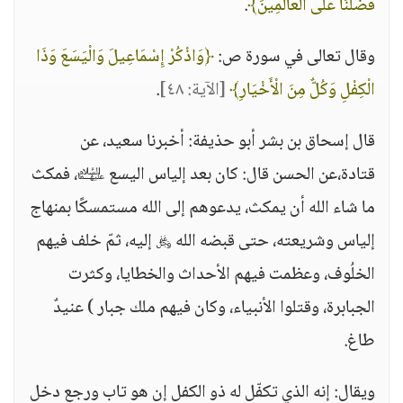
فَضَّلْنَا عَلَى الْعَالَمِينَ﴾
.
وقال تعالى في سورة ص:
﴿وَاذْكُرْ إِسْمَاعِيلَ وَالْيَسَعَ وَذَا
الْكِفْلِ وَكُلٌّ مِنَ الْأَخْيَارِ﴾
[الآية: ٤٨]
.
قال إسحاق بن بشر أبو حذيفة: أخبرنا سعيد، عن
قتادة،عن الحسن قال: كان بعد إلياس اليسع ﵉، فمكث
ما شاء الله أن يمكث، يدعوهم إلى الله مستمسكًا بمنهاج
إلياس وشريعته، حتى قبضه الله ﷿ إليه، ثمّ خلف فيهم
الخلُوف، وعظمت فيهم الأحداث والخطايا، وكثرت
الجبابرة، وقتلوا الأنبياء، وكان فيهم ملك جبار ) عنيدٌ
طاغ.
ويقال: إنه الذي تكفّل له ذو الكفل إن هو تاب ورجع دخل