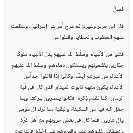
فصْلٌ
قال ابن جرير وغيره: ثم مرج أمر بني إسرائيل، وعظمت
منهم الخطوب والخطايا، وقتلوا من
قتلوا من الأنبياء، وسلَّط الله عليهم بدل الأنبياء ملوكًا
جبّارين يظلمونهم ويسفكون دماءهم، وسلّط الله عليهم
الأعداء من غيرهم أيضًا، وكانوا إذا قاتلوا أحدأمن
الأعداء يكون معهم تابوت الميثاق الذي كان في قُبة
الزمان -كما تقدم ذِكره- فكانوا ينصرون ببركته وبما
جعل الله فيه من السكينة، والبقية مما ترك آل موسى
وآل هارون، فلما كان في بعض حروبهم مع أهل غزّة
وعسقلان غلبوهم عليه وقهروهم على أخذه، فانتزعوه