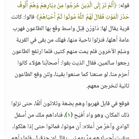
قوله:
﴿أَلَمْ تَرَ إِلَى الَّذِينَ خَرَجُوا مِنْ دِيَارِهِمْ وَهُمْ أُلُوفٌ
حَذَرَ الْمَوْتِ فَقَالَ لَهُمُ اللَّهُ مُوتُوا ثُمَّ أَحْيَاهُمْ﴾
قالوا: كانت
قرية يقال لها: دَاوَرْن قِبَل واسط وقَع بها الطاعون فهرب
عامة أهلها، فنزلوا ناحية منها، فهلك من بقى في القرية
وسَلِم الآخرون فلم يمت منهم كثير، فلما ارتفع الطاعون
رجعوا سالمين، فقال الذيت بقوا: أصحابُنا هؤلاء كانوا
أحزم منا، لو صنعنا كما صنعوا بقينا، ولئن وقع الطاعون
ثانية لنخرجن معهم.
فوقع في قابل فهربوا وهم بضعة وثلاثون ألفًا، حتى نزلوا
ذلك المكان، وهو واد أفيَح
(١)
، فناداهم ملك من أسفل
الوادي وآخرُ من أعلاه: أن موتوا، فماتوا حتى إذا هلكوا،
وبقيت أجسادهم مرَّ بهم نبي يقال له: حِزقيل، فلما رآهم