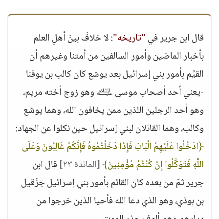
قال ابن جرير في
"تاريخه"
: لا خلافَ بينَ أهلِ العلم
بأخبار الماضين وأمور السالفين من أمتنا وغيرهم أن
القيِّم بأمور بني إسرائيل بعد يوشع كان كالب بن يوفنا
-يعني أحد أصحاب موسى ﵇ وهو زوج أخته مريم،
وهو أحد الرجلين اللذين ممن يخافون الله، وهما يوشع
وكالب، وهما القائلان لبني إسرائيل حين نكلوا عن الجهاد:
﴿ادْخُلُوا عَلَيْهِمُ الْبَابَ فَإِذَا دَخَلْتُمُوهُ فَإِنَّكُمْ غَالِبُونَ وَعَلَى
اللَّهِ فَتَوَكَّلُوا إِنْ كُنْتُمْ مُؤْمِنِينَ﴾
[المائدة ٢٣]
قال ابن
جرير ثمّ من بعده كان القائم بأمور بني إسرائيل حِزْقيل
بن بوذي، وهو الذي دعا الله فأحيا الذين خرجوا من