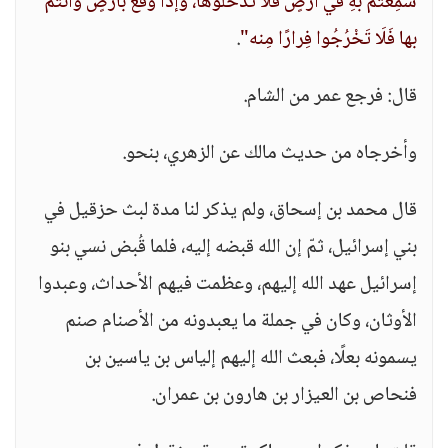
سَمِعْتُم بهِ في أرْضٍ فلا تَدْخُلُوها، وإذا وَقَع بأرْضٍ وأنْتُم
بها فَلَا تَخْرُجُوا فِرارًا مِنه"
.
قال: فرجع عمر من الشام.
وأخرجاه من حديث مالك عن الزهري، بنحو.
قال محمد بن إسحاق، ولم يذكر لنا مدة لبث حزقيل في
بني إسرائيل، ثمّ إن الله قبضه إليه، فلما قُبض نسي بنو
إسرائيل عهد الله إليهم، وعظمت فيهم الأحداث، وعبدوا
الأوثان، وكان في جملة ما يعبدونه من الأصنام صنم
يسمونه بعلًا، فبعث الله إليهم إلياس بن ياسين بن
فنحاص بن العيزار بن هارون بن عمران.