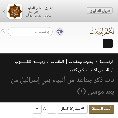
تطبيق الكلم الطيب
تنزيل التطبيق
×
الكلم الطيب
مجاني - بدون إعلانات
الرئيسية
بحوث ومقالات | المقالات
ربيــــع القلــــــوب
قصص الأنبياء لابن كثير
باب ذكر جماعة من أنبياء بني إسرائيل من
بعد موسى (١)
A
أضف للمفضلة
مشاركة المقال
-
+