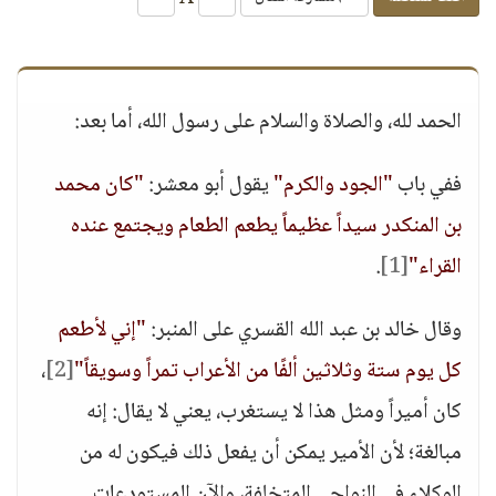
الحمد لله، والصلاة والسلام على رسول الله، أما بعد:
ففي باب
"الجود والكرم"
يقول أبو معشر:
"كان محمد
بن المنكدر سيداً عظيماً يطعم الطعام ويجتمع عنده
القراء"
[1]
.
وقال خالد بن عبد الله القسري على المنبر:
"إني لأطعم
كل يوم ستة وثلاثين ألفًا من الأعراب تمراً وسويقاً"
[2]
،
كان أميراً ومثل هذا لا يستغرب، يعني لا يقال: إنه
مبالغة؛ لأن الأمير يمكن أن يفعل ذلك فيكون له من
الوكلاء في النواحي المتخلفة، والآن المستودعات