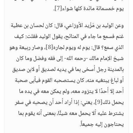
يوم خمسمائة مائدة كلها شواء
[7]
.
وعن الوليد بن مَزْيد الأوزاعي، قال: كان لحسان بن عطية
غنم فسمع ما جاء في المنائح، يقول الوليد فقلت: كيف
الذي سمع؟ قال: يوم له ويوم لجاره
[8]
، وصار ربيعة وهو
شيخ الإمام مالك -رحمه الله- إلى فقه وفضل وما كان
بالمدينة رجل أسخى بما في يديه لصديق أو لابن صديق
أو لباغ يبتغيه منه، كان يستصحبه القوم فيأبى صحبة
أحد إلا أحدًا لا يتزود معه، ولم يمكن معه في يده ما
يحمل ذلك
[9]
، يعني: إذا أراد أحد أن يصحبه في سفر
يشترط عليه ألا يحمل معه شيئًا، بمعنى أنه يقوم بما
يحتاجون إليه جميعاً.