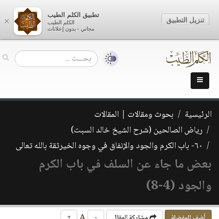
تطبيق الكلم الطيب
تنزيل التطبيق
×
الكلم الطيب
مجاني - بدون إعلانات
الرئيسية
بحوث ومقالات | المقالات
رياض الصالحين (شرح الشيخ خالد السبت)
٦٠- باب الكرم والجود والإنفاق في وجوه الخيرثقة بالله تعالى
بعض ما جاء عن السلف في باب الكرم
والجود (4-8)
A
أضف للمفضلة
مشاركة المقال
-
+