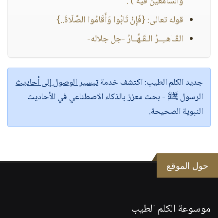
والسامعين فيه ) .
قوله تعالى: {فَإِنْ تَابُوا وَأَقَامُوا الصَّلَاةَ..}
القَـاهــِــرُ الـقَـهَّــارُ -جل جلاله-
جديد الكلم الطيب:
اكتشف خدمة
تيسير الوصول إلى أحاديث
الرسول ﷺ
- بحث معزز بالذكاء الاصطناعي في الأحاديث
النبوية الصحيحة.
حول الموقع
موسوعة الكلم الطيب