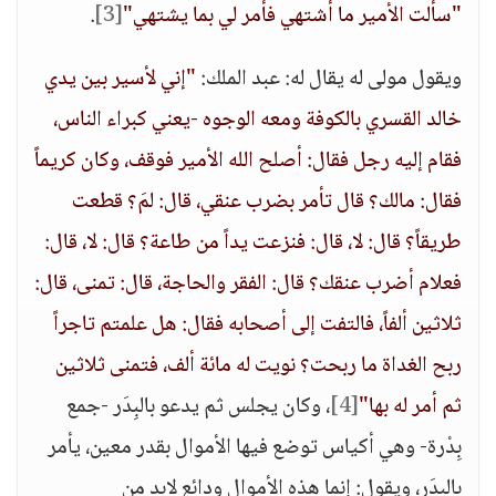
"سألت الأمير ما أشتهي فأمر لي بما يشتهي"
[3]
.
ويقول مولى له يقال له: عبد الملك:
"إني لأسير بين يدي
خالد القسري بالكوفة ومعه الوجوه -يعني كبراء الناس،
فقام إليه رجل فقال: أصلح الله الأمير فوقف، وكان كريماً
فقال: مالك؟ قال تأمر بضرب عنقي، قال: لمَ؟ قطعت
طريقاً؟ قال: لا، قال: فنزعت يداً من طاعة؟ قال: لا، قال:
فعلام أضرب عنقك؟ قال: الفقر والحاجة، قال: تمنى، قال:
ثلاثين ألفاً، فالتفت إلى أصحابه فقال: هل علمتم تاجراً
ربح الغداة ما ربحت؟ نويت له مائة ألف، فتمنى ثلاثين
ثم أمر له بها"
[4]
، وكان يجلس ثم يدعو بالبِدَر -جمع
بِدْرة- وهي أكياس توضع فيها الأموال بقدر معين، يأمر
بالبِدَر، ويقول: إنما هذه الأموال ودائع لابد من