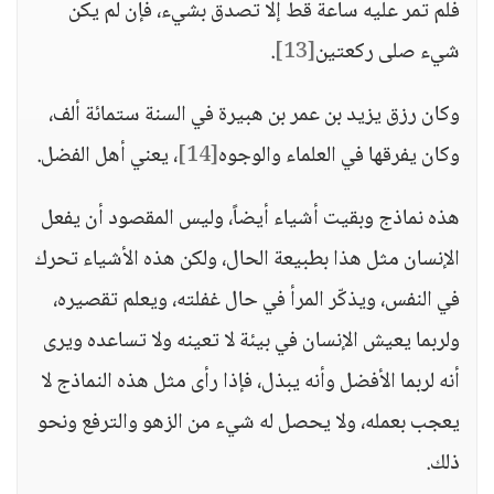
فلم تمر عليه ساعة قط إلا تصدق بشيء، فإن لم يكن
شيء صلى ركعتين
[13]
.
وكان رزق يزيد بن عمر بن هبيرة في السنة ستمائة ألف،
وكان يفرقها في العلماء والوجوه
[14]
، يعني أهل الفضل.
هذه نماذج وبقيت أشياء أيضاً، وليس المقصود أن يفعل
الإنسان مثل هذا بطبيعة الحال، ولكن هذه الأشياء تحرك
في النفس، ويذكّر المرأ في حال غفلته، ويعلم تقصيره،
ولربما يعيش الإنسان في بيئة لا تعينه ولا تساعده ويرى
أنه لربما الأفضل وأنه يبذل، فإذا رأى مثل هذه النماذج لا
يعجب بعمله، ولا يحصل له شيء من الزهو والترفع ونحو
ذلك.