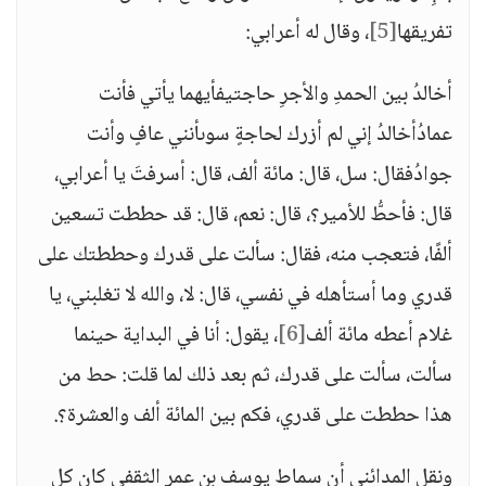
تفريقها
[5]
، وقال له أعرابي:
أخالدُ بين الحمدِ والأجرِ حاجتيفأيهما يأتي فأنت
عمادُأخالدُ إني لم أزرك لحاجةٍ سوىأنني عافٍ وأنت
جوادُفقال: سل، قال: مائة ألف، قال: أسرفتَ يا أعرابي،
قال: فأحطُّ للأمير؟، قال: نعم، قال: قد حططت تسعين
ألفًا، فتعجب منه، فقال: سألت على قدرك وحططتك على
قدري وما أستأهله في نفسي، قال: لا، والله لا تغلبني، يا
غلام أعطه مائة ألف
[6]
، يقول: أنا في البداية حينما
سألت، سألت على قدرك، ثم بعد ذلك لما قلت: حط من
هذا حططت على قدري، فكم بين المائة ألف والعشرة؟.
ونقل المدائني أن سماط يوسف بن عمر الثقفي كان كل