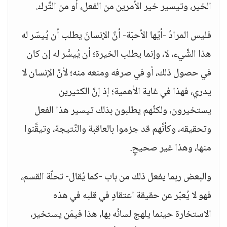
الخير، وتيسير خير الأمرين من الفعل، أو من التَّرك.
فليس المرادُ -أيّها الأحبّة- أنَّ الإنسانَ يطلب أن يُيسّر له
هذا الشَّيء، لا، وإنما يطلب الخيرة؛ أن يُيسَّر له إن كان
في حصول ذلك، أو في صرفه ومنعه منه؛ لأنَّ الإنسان لا
يدري، فهذا في غاية الأهمية؛ إذ إنَّ الكثيرين
يستخيرون، ولكنَّهم يطلبون بذلك تيسير هذا الفعل
وتحقيقه، وكأنَّهم قد جزموا بالعاقبة والنَّتيجة، وتيقَّنوا
منها، وهذا غير صحيحٍ.
والبعض ربما يفعل ذلك من باب -كما يُقال- تحلّة القسم،
فهو لا يُعبّر عن حقيقة اعتقادٍ في قلبه في هذه
الاستخارة حينما يلهج لسانُه بها، هذا فيمَن يستخير،