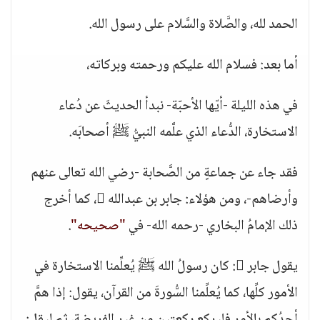
الحمد لله، والصَّلاة والسَّلام على رسول الله.
أما بعد: فسلام الله عليكم ورحمته وبركاته،
في هذه الليلة -أيّها الأحبّة- نبدأ الحديثَ عن دُعاء
الاستخارة، الدُّعاء الذي علَّمه النبيُّ ﷺ أصحابَه.
فقد جاء عن جماعةٍ من الصَّحابة -رضي الله تعالى عنهم
وأرضاهم-، ومن هؤلاء: جابر بن عبدالله ، كما أخرج
ذلك الإمامُ البخاري -رحمه الله- في
"صحيحه"
.
يقول جابر : كان رسولُ الله ﷺ يُعلِّمنا الاستخارة في
الأمور كلِّها، كما يُعلِّمنا السُّورةَ من القرآن، يقول: إذا همَّ