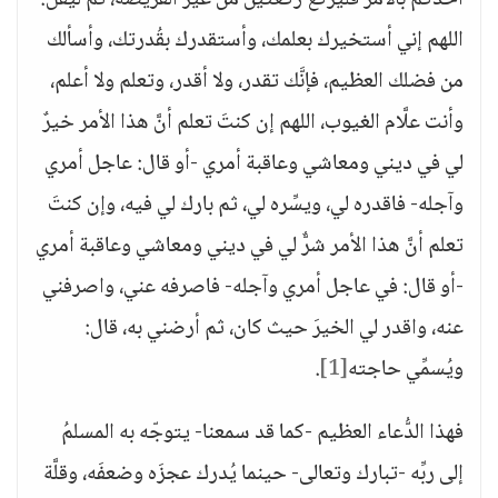
أحدُكم بالأمر فليركع ركعتين من غير الفريضة، ثم ليقل:
اللهم إني أستخيرك بعلمك، وأستقدرك بقُدرتك، وأسألك
من فضلك العظيم، فإنَّك تقدر، ولا أقدر، وتعلم ولا أعلم،
وأنت علَّام الغيوب، اللهم إن كنتَ تعلم أنَّ هذا الأمر خيرٌ
لي في ديني ومعاشي وعاقبة أمري -أو قال: عاجل أمري
وآجله- فاقدره لي، ويسِّره لي، ثم بارك لي فيه، وإن كنتَ
تعلم أنَّ هذا الأمر شرٌّ لي في ديني ومعاشي وعاقبة أمري
-أو قال: في عاجل أمري وآجله- فاصرفه عني، واصرفني
عنه، واقدر لي الخيرَ حيث كان، ثم أرضني به، قال:
ويُسمِّي حاجته
[1]
.
فهذا الدُّعاء العظيم -كما قد سمعنا- يتوجّه به المسلمُ
إلى ربِّه -تبارك وتعالى- حينما يُدرك عجزَه وضعفَه، وقلَّة