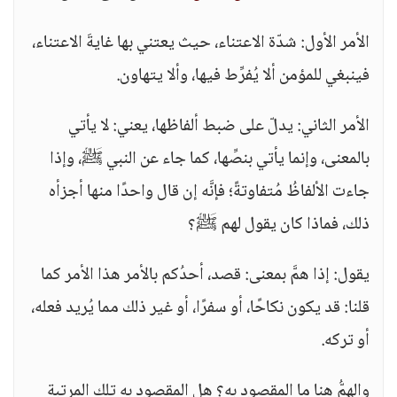
الأمر الأول: شدّة الاعتناء، حيث يعتني بها غايةَ الاعتناء،
فينبغي للمؤمن ألا يُفرِّط فيها، وألا يتهاون.
الأمر الثاني: يدلّ على ضبط ألفاظها، يعني: لا يأتي
بالمعنى، وإنما يأتي بنصِّها، كما جاء عن النبي ﷺ، وإذا
جاءت الألفاظُ مُتفاوتةً؛ فإنَّه إن قال واحدًا منها أجزأه
ذلك، فماذا كان يقول لهم ﷺ؟
يقول: إذا همَّ بمعنى: قصد، أحدُكم بالأمر هذا الأمر كما
قلنا: قد يكون نكاحًا، أو سفرًا، أو غير ذلك مما يُريد فعله،
أو تركه.
والهمُّ هنا ما المقصود به؟ هل المقصود به تلك المرتبة