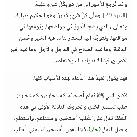
وإنما نُرجع الأمور إلى مَن هو بِكُلِّ شَيْءٍ عَلِيمٌ
[البقرة:29]
، وعَلَى كُلِّ شَيْءٍ قَدِيرٌ، وهو الحكيم -تبارك
وتعالى-، الذي يضع الأمورَ في مواضعها، ويُوقعها في
مواقعها، ونتوجّه إليه ليختار لنا ما فيه الخير وحُسن
العاقبة، وما فيه الصَّلاح في العاجل والآجل، وما فيه خير
الأمرين، فإننا لا نُدرك ذلك ولا نعلمه.
فهنا يقول العبدُ هذا الدُّعاء لهذه الأسباب كلها.
فكان النبي ﷺ يُعلم أصحابَه الاستخارة، والاستخارة:
طلب تيسير الخير، والحروف الثلاثة الأولى في هذه
اللَّفظة تدلّ على الطَّلب: أستخير، وأستطعم، وأستعلم،
وأصل الفعل
(خار)
، فهنا تقول: أستخيرك، يعني: أطلب