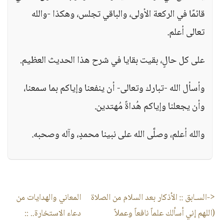
قائمًا في الركعة الأولى، والباقي تجلس، وهكذا -والله
تعالى أعلم.
على كل حالٍ، بقيت بقايا في شرح هذا الحديث العظيم.
وأسأل الله -تبارك وتعالى- أن ينفعنا وإياكم بما سمعنا،
وأن يجعلنا وإياكم هُداةً مُهتدين.
والله أعلم، وصلَّى الله على نبينا محمدٍ، وآله وصحبه.
<-السـابق ::
الأذكار بعد السلام من الصلاة
المعاني والهدايات من
(اللهم إني أسألك علماً نافعاً وعملاً
دعاء الاستخارة..
::