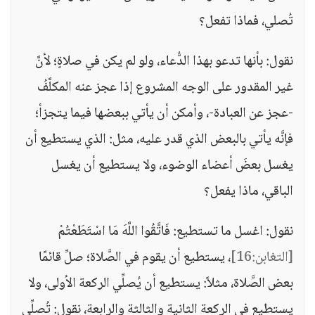
تُصلي، فماذا تفعل؟
نقول: بأنها تدعو بهذا الدُّعاء، ولو لم يكن في صلاةٍ؛ لأنَّ
غير المقدور على الوجه المشروع إذا عجز عنه المكلَّفُ
-عجز عن العبادة-، وأمكن أن يأتي ببعضها فيما يتجزأ؛
فإنَّه يأتي بالبعض الذي قدر عليه، مثل: الذي يستطيع أن
يغسل بعضَ أعضاء الوضوء، ولا يستطيع أن يغسل
الباقي، ماذا يفعل؟
نقول: اغسل ما تستطيع: فَاتَّقُوا اللَّهَ مَا اسْتَطَعْتُمْ
[التغابن:16]
، يستطيع أن يقوم في الصَّلاة؛ صلِّ قائمًا
بعض الصَّلاة، مثلاً: يستطيع أن يُصلِّي الركعة الأولى، ولا
يستطيع في الركعة الثانية والثالثة والرابعة، نقول: تُصلِّي