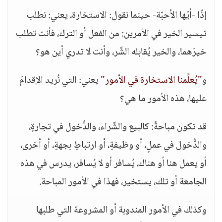
إذًا -أيّها الأحبّة- حينما نقول: الاستخارة، يعني: نطلب
تيسير الخير في الأمرين: من الفعل أو الترك، فأنت تطلب
خيرَهما، والخير يُقابله الشَّر، وأنت لا تدري أين هو؟
و
"يُعلِّمنا الاستخارة في الأمور"
يعني: التي نُريد الإقدامَ
عليها، هذه الأمور ما هي؟
قد تكون مباحةً: كالبيع والشِّراء، والدُّخول في تجارةٍ،
والدُّخول في عملٍ، أو وظيفةٍ، أو ارتباطٍ بجهةٍ، أو أخرى،
أو يعمل هنا أو هناك، يُسافر أو لا يُسافر، يدرس في هذه
الجامعة أو تلك، يستخير، فهذا في الأمور المباحة.
وكذلك في الأمور المندوبة أو المشروعة التي طلبها