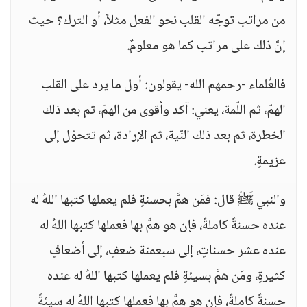
من مراتب توجّه القلب نحو الفعل مثلاً، أو الترك؟ حيث
إنَّ ذلك على مراتب كما هو معلومٌ.
فالعُلماء -رحمهم الله- يقولون: أول ما يرد على القلب
الهمّ، ثم اللّمة، يعني: آكد وأقوى من الهمّ، ثم بعد ذلك
الخطرة، ثم بعد ذلك النّية، ثم الإرادة، ثم تتحوّل إلى
عزيمةٍ.
والنبي ﷺ قال: فمَن همَّ بحسنةٍ فلم يعملها كتبها اللهُ له
عنده حسنةً كاملةً، فإن هو همَّ بها فعملها كتبها اللهُ له
عنده عشر حسناتٍ، إلى سبعمئة ضعفٍ، إلى أضعافٍ
كثيرةٍ، ومَن همَّ بسيئةٍ فلم يعملها كتبها اللهُ له عنده
حسنةً كاملةً، فإن هو همَّ بها فعملها كتبها اللهُ له سيئةً