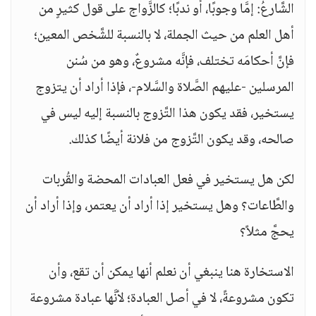
الشَّارعُ: إمَّا وجوبًا، أو ندبًا؛ كالزَّواج على قول كثيرٍ من
أهل العلم من حيث الجملة، لا بالنسبة للشَّخص المعين؛
فإنَّ أحكامَه تختلف، فإنَّه مشروعٌ، وهو من سُنن
المرسلين -عليهم الصَّلاة والسَّلام-، فإذا أراد أن يتزوج
يستخير، فقد يكون هذا التَّزوج بالنسبة إليه ليس في
صالحه، وقد يكون التَّزوج من فلانة أيضًا كذلك.
لكن هل يستخير في فعل العبادات المحضة والقُربات
والطَّاعات؟ وهل يستخير إذا أراد أن يعتمر، وإذا أراد أن
يحجَّ مثلاً؟
الاستخارة هنا ينبغي أن نعلم أنها يمكن أن تقع، وأن
تكون مشروعةً، لا في أصل العبادة؛ لأنَّها عبادة مشروعة