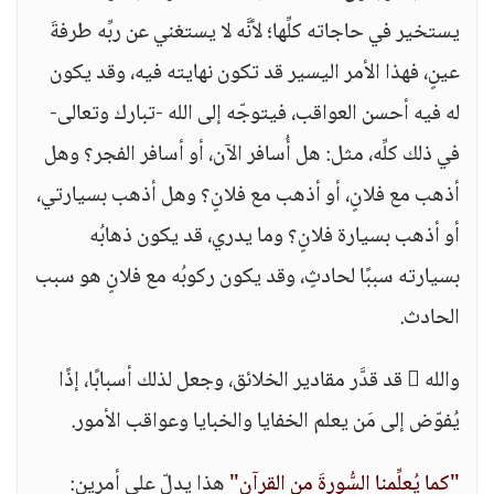
يستخير في حاجاته كلِّها؛ لأنَّه لا يستغني عن ربِّه طرفةَ
عينٍ، فهذا الأمر اليسير قد تكون نهايته فيه، وقد يكون
له فيه أحسن العواقب، فيتوجّه إلى الله -تبارك وتعالى-
في ذلك كلِّه، مثل: هل أُسافر الآن، أو أسافر الفجر؟ وهل
أذهب مع فلانٍ، أو أذهب مع فلانٍ؟ وهل أذهب بسيارتي،
أو أذهب بسيارة فلانٍ؟ وما يدري، قد يكون ذهابُه
بسيارته سببًا لحادثٍ، وقد يكون ركوبُه مع فلانٍ هو سبب
الحادث.
والله  قد قدَّر مقادير الخلائق، وجعل لذلك أسبابًا، إذًا
يُفوّض إلى مَن يعلم الخفايا والخبايا وعواقب الأمور.
"كما يُعلِّمنا السُّورةَ من القرآن"
هذا يدلّ على أمرين: