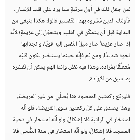
لمن جعل ذلك في أول مرتبةٍ مما يرد على قلب الإنسان،
فأولئك الذين فسَّروه بهذا التَّفسير قالوا: هكذا ينبغي من
البداية قبل أن يتمكّن في القلب، ويتحوّل إلى عزيمةٍ؛ لأنَّه
إذا صار عزيمةً صار ميلُ النَّفس إليه قويًّا، وانجذابها
نحوه شديدًا، ومن ثم فإنَّه حينما يستخير يكون قلبُه
مُتعلِّقًا بمُراده، وهذا فيه نظر، وإنما الهمّ يمكن أن نُفسّره
بما سبق من الإرادة.
فليركع ركعتين المقصود هنا يُصلِّي، من غير الفريضة،
وهذا يصدق على كلِّ ركعتين سوى الفريضة، فلو أنَّه
استخار في الراتبة فلا إشكالَ، ولو أنَّه استخار في تحية
المسجد فلا إشكالَ، ولو أنَّه استخار في سنة الضُّحى فلا