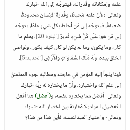
علمه وإمكاناته وقُدراته، فيتوجّه إلى الله -تبارك
وتعالى-؛ لأنَّ علمه مُحيطٌ، وقُدرةَ الإنسان محدودةٌ،
ضعيفةٌ، فيتوجّه إلى مَن أحاط بكل شيءٍ علمًا، يتوجّه
إلى مَن هو: عَلَى كُلِّ شَيْءٍ قَدِيرٌ
[البقرة:20]
، يعلم ما
كان، وما يكون، وما لم يكن لو كان كيف يكون، ونواصي
الخلق بيده، ولَهُ مُلْكُ السَّمَاوَاتِ وَالْأَرْضِ
[الحديد:5]
.
فهنا يلجأ إليه المؤمن في حاجته ومطالبه لجوء المطمئنّ
إلى علم الله واختياره، وأنَّ ما يختاره له ربُّه -تبارك
وتعالى- أفضل مما يختاره لنفسه، و
(أفضل)
هنا أفعل
التَّفضيل، المراد: لا مُقارنةَ بين اختيار الله -تبارك
وتعالى- واختيار العبد لنفسه، فأين هذا من هذا؟