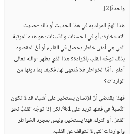
واحدةً
[2]
.
هذا الهمّ المراد به في هذا الحديث أو ذاك -حديث
الاستخارة-، أو في الحسنات والسَّيئات؛ هو هذه المرتبة
التي هي أدنى خاطر يحصل في القلب، أو أنَّ المقصود
بذلك توجّه القلب بالإرادة؟ هذا الذي يظهر -والله تعالى
أعلم-، أمَّا الخواطر فلا مُنتهى لها، فكيف بما دونها من
الواردات؟
فهذا يقتضي أنَّ الإنسان يستخير على أشياء قد لا تكون
النِّسبةُ في فعلها تزيد على 1%، لكن إذا توجّه القلبُ نحو
الفعل، أو الترك، فهنا يستخير، وليس بمجرد الخواطر
والواردات التي لا تتوقف عن القلب.