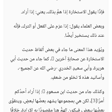
فإذًا يقول الاستخارة إذا همَّ بذلك، يعني: إذا أراد.
وبعض العلماء يقول: إذا عزم على الفعل أو الترك، فإنَّه
عند ذلك يستخير أيضًا.
ويُؤيد هذا المعنى ما جاء في بعض ألفاظ حديث
الاستخارة عن صحابةٍ آخرين ، كما جاء من حديث أبي
هريرة، وأبي سعيدٍ الخدري -رضي الله عن الجميع-،
وأسانيد هذه لا تخلو من ضعفٍ.
وكذلك جاء من حديث ابن مسعودٍ : إذا أراد أحدُكم
أمرًا
[3]
، لكن هي بمجموعها يشهد بعضُها لبعضٍ، ويتقوَّى
بعضُها ببعضٍ، فيكون الهمُّ هنا مقصودًا به الإرادة، خلافًا