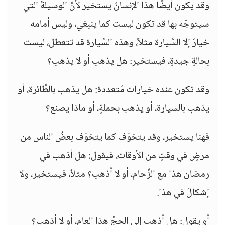
وقد يكون أيضًا هذا الإنسانُ يستخير لأنَّ الوسيلةَ التي
سيتوجّه بها قد تكون ليست كما ينبغي، وليس أمامه
خيارٌ إلا السَّيارة مثلاً، وهذه السَّيارة قد تتعطل، ليست
بحالةٍ جيدةٍ، فيستخير: هل يذهب أو لا يذهب؟
وقد تكون عنده خيارات مُتعددة: هل يذهب بالطَّائرة، أو
يذهب بالسيارة، أو يذهب بحملةٍ، أو ماذا يصنع؟
فهنا يستخير، وقد يتخوّف كما يتخوّف بعضُ الناس من
مرضٍ في وقتٍ من الأوقات، فيقول: هل أذهب في
رمضان هذا مع الزِّحام، أو لا أذهب؟ مثلاً، فيستخير، ولا
إشكالَ في هذا.
أو يقول: هل أذهب إلى الحجِّ هذا العام، أو لا أذهب؟