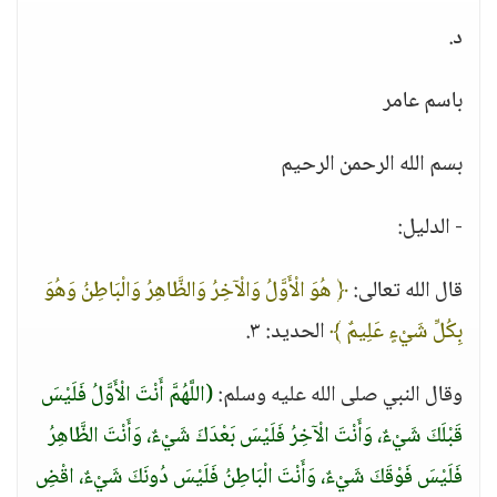
د.
باسم عامر
بسم الله الرحمن الرحيم
- الدليل:
قال الله تعالى:
﴿ هُوَ الْأَوَّلُ وَالْآخِرُ وَالظَّاهِرُ وَالْبَاطِنُ وَهُوَ
بِكُلِّ شَيْءٍ عَلِيمٌ ﴾
الحديد: ٣.
وقال النبي صلى الله عليه وسلم:
(اللَّهُمَّ أَنْتَ الْأَوَّلُ فَلَيْسَ
قَبْلَكَ شَيْءٌ، وَأَنْتَ الْآخِرُ فَلَيْسَ بَعْدَكَ شَيْءٌ، وَأَنْتَ الظَّاهِرُ
فَلَيْسَ فَوْقَكَ شَيْءٌ، وَأَنْتَ الْبَاطِنُ فَلَيْسَ دُونَكَ شَيْءٌ، اقْضِ