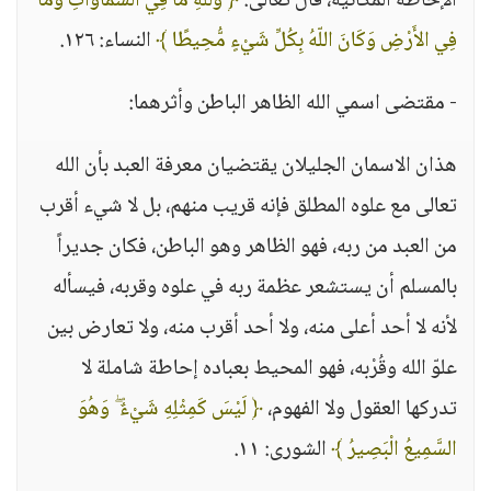
الإحاطة المكانية، قال تعالى:
﴿ وَللّهِ مَا فِي السَّمَاوَاتِ وَمَا
فِي الأَرْضِ وَكَانَ اللّهُ بِكُلِّ شَيْءٍ مُّحِيطًا ﴾
النساء: ١٢٦.
- مقتضى اسمي الله الظاهر الباطن وأثرهما:
هذان الاسمان الجليلان يقتضيان معرفة العبد بأن الله
تعالى مع علوه المطلق فإنه قريب منهم، بل لا شيء أقرب
من العبد من ربه، فهو الظاهر وهو الباطن، فكان جديراً
بالمسلم أن يستشعر عظمة ربه في علوه وقربه، فيسأله
لأنه لا أحد أعلى منه، ولا أحد أقرب منه، ولا تعارض بين
علوّ الله وقُرْبه، فهو المحيط بعباده إحاطة شاملة لا
تدركها العقول ولا الفهوم،
﴿ لَيْسَ كَمِثْلِهِ شَيْءٌ ۖ وَهُوَ
السَّمِيعُ الْبَصِيرُ ﴾
الشورى: ١١.