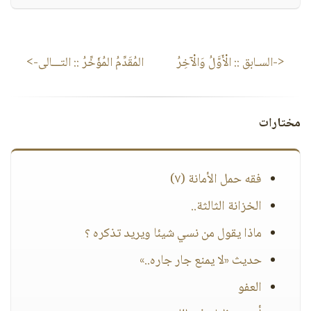
<-السـابق ::
الْأَوَّلُ وَالْآخِرُ
المُقَدِّمُ المُؤَخِّرُ
:: التـــالى->
مختارات
فقه حمل الأمانة (٧)
الخزانة الثالثة..
ماذا يقول من نسي شيئا ويريد تذكره ؟
حديث «لا يمنع جار جاره..»
العفو