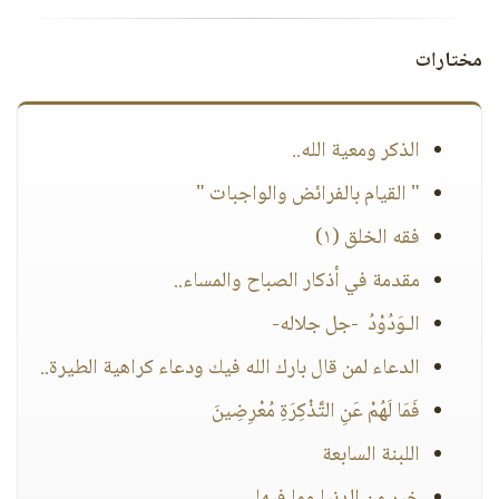
مختارات
الذكر ومعية الله..
" القيام بالفرائض والواجبات "
فقه الخلق (١)
مقدمة في أذكار الصباح والمساء..
الـوَدُوْدُ -جل جلاله-
الدعاء لمن قال بارك الله فيك ودعاء كراهية الطيرة..
فَمَا لَهُمْ عَنِ التَّذْكِرَةِ مُعْرِضِينَ
اللبنة السابعة