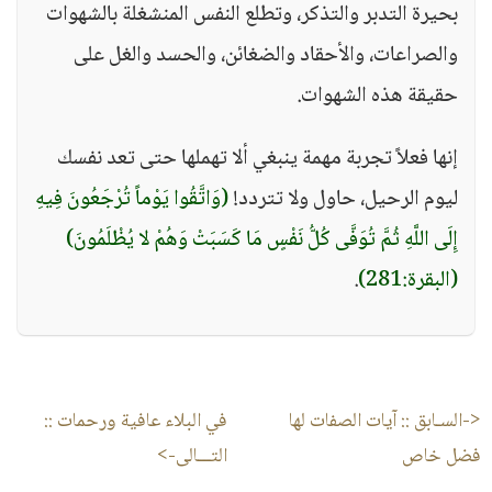
بحيرة التدبر والتذكر، وتطلع النفس المنشغلة بالشهوات
والصراعات، والأحقاد والضغائن، والحسد والغل على
حقيقة هذه الشهوات.
إنها فعلاً تجربة مهمة ينبغي ألا تهملها حتى تعد نفسك
ليوم الرحيل، حاول ولا تتردد!
(وَاتَّقُوا يَوْماً تُرْجَعُونَ فِيهِ
إِلَى اللَّهِ ثُمَّ تُوَفَّى كُلُّ نَفْسٍ مَا كَسَبَتْ وَهُمْ لا يُظْلَمُونَ)
(البقرة:281)
.
<-السـابق ::
آيات الصفات لها
في البلاء عافية ورحمات
::
فضل خاص
التـــالى->