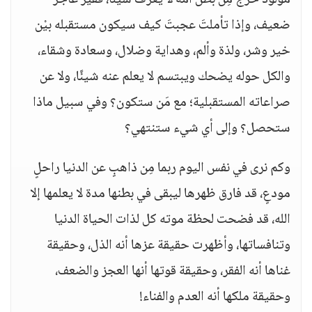
مولود خرج مِن بطن أمه لا يعرف شيئًا، فقير عاجز
ضعيف، وإذا تأملتَ عجبتَ كيف سيكون مستقبله بيْن
خير وشر، ولذة وألم، وهداية وضلال، وسعادة وشقاء،
والكل حوله يضحك ويبتسم لا يعلم عنه شيئًا، ولا عن
صراعاته المستقبلية؛ مع مَن ستكون؟ وفي سبيل ماذا
ستحصل؟ وإلى أي شيء ستنتهي؟
وكم نرى في نفس اليوم ربما مِن ذاهبٍ عن الدنيا راحلٍ
مودعٍ، قد فارق ظهرها ليبقى في بطنها مدة لا يعلمها إلا
الله، قد فضحت لحظة موته كل لذات الحياة الدنيا
وتنافساتها، وأظهرت حقيقة عزها أنه الذل، وحقيقة
غناها أنه الفقر، وحقيقة قوتها أنها العجز والضعف،
وحقيقة ملكها أنه العدم والفناء!