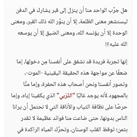
هل جرَّب الواحد منا أن ينزل إلى قبر يشارك في الدفن
ليستشعر معنى الظلمة، إلا أن ينوِّر الله ذلك القبر، ومعنى
الوحدة إلا أن يؤنسه الله، ومعنى الضيق إلا أن يوسعه
الله عليه؟!
إنها تجربة فريدة قد نشفق على أنفسنا مِن دخولها، إما
ضعفًا عن مواجهة هذه الحقيقة اليقينية -الموت-،
وتصور أنفسنا ونحن أصحاب هذه الحفرة، وإما منًّا
بالمجهود لأنه يوجد غالبًا
"التُرَبي"
الذي يكفينا إياه، وإما
حرصًا على نظافة الثياب والأناقة التي لا نحتمل أن يرانا
الناس بدونها، حتى ضاعت منا فوائد عظيمة لا تقدر
بثمن؛ توقظ القلب الوسنان، وتحرِّك المياه الراكدة في