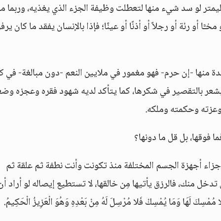
لليمتر لو سد شيء منها لتعطلت وظيفة الجزء الذي يغذيه، وربما م
ًّا أو رئة أو رجلاً أو أذنًا أو عينًا؛ فإذا بالإنسان يفقد ما كان يرف
احدة منها -إن حرم- فهو مغمور في ملايين النعم -دون مبالغة- في ك
عر بالتقصير في شكرها، كما يتأكد لديه شهود فقره وعجزه وضع
وعزته وحكمته وملكه.
 فوقها، بل قل ما دونها؟
جزاء أجهزة الجسم المختلفة منذ تكونت وأنت نطفة ثم علقة ثم
خل منك، فالرزق يأتيها مِن خالقها، لا تستطيع إيصاله لو أراد أن
ْسِكَ لَهَا وَمَا يُمْسِكْ فَلا مُرْسِلَ لَهُ مِنْ بَعْدِهِ وَهُوَ الْعَزِيزُ الْحَكِيمُ.