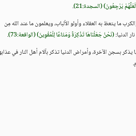
عَلَّهُمْ يَرْجِعُونَ)
(السجدة:21)
.
الكرب ما يتعظ به العقلاء وأولو الألباب، ويعلمون ما عند الله مِن
ر الدنيا:
(نَحْنُ جَعَلْنَاهَا تَذْكِرَةً وَمَتَاعًا لِلْمُقْوِينَ)
(الواقعة:73)
.
نيا يذكر بسجن الآخرة، وأمراض الدنيا تذكر بآلام أهل النار في عذاب
.