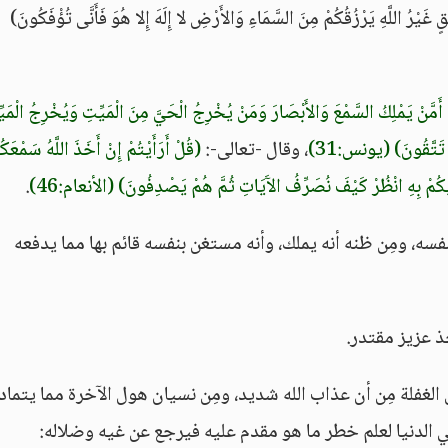
قٍ غَيْرُ اللَّهِ يَرْزُقُكُمْ مِنَ السَّمَاءِ وَالأَرْضِ لا إِلَهَ إِلا هُوَ فَأَنَّى تُؤْفَكُونَ)
مَّنْ يَمْلِكُ السَّمْعَ وَالأَبْصَارَ وَمَنْ يُخْرِجُ الْحَيَّ مِنَ الْمَيِّتِ وَيُخْرِجُ الْمَيّ
 تَتَّقُونَ)
(يونس:31)
، وقال -تعالى-:
(قُلْ أَرَأَيْتُمْ إِنْ أَخَذَ اللَّهُ سَمْعَكُ
ْتِيكُمْ بِهِ انْظُرْ كَيْفَ نُصَرِّفُ الآَيَاتِ ثُمَّ هُمْ يَصْدِفُونَ)
(الأنعام:46)
.
نفسه، ومِن ظنه أنه يملك، وأنه مستغن بنفسه قائم بها مما يدفعه
ذ عزيز مقتدر.
ِن الغفلة مِن أن عذاب الله شديد، ومِن نسيان هول الآخرة مما يتماد
ي الدنيا لعلم خطر ما هو مقدم عليه فيرجع عن غيه وضلاله: