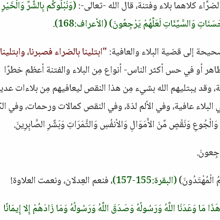
لضرَّاء كلاهما بلاء وفتنة، قال الله -تعالى-:
(وَنَبْلُوكُم بِالشَّرِّ وَالْخَيْرِ
ْحَسَنَاتِ وَالسَّيِّئَاتِ لَعَلَّهُمْ يَرْجِعُونَ)
(الأعراف:168)
.
حيحة إلى قضية البلاء والعافية:
"ابتلينا بالضراء فصبرنا، وابتلينا
اهر أو في حس أكثر الناس- أنواع مِن البلاء والفتنة أعظم خطرًا
ة، وقد يبتليهم الله بشيء مِن هذا النقص ليعافيهم مِن بلاءات عدي
 البلاء عافية، وفي الألم لذة، وفي النقص كمالات ورحمات، وفي ال
الْجُوعِ وَنَقْصٍ مِّنَ الأَمَوَالِ وَالأنفُسِ وَالثَّمَرَاتِ وَبَشِّرِ الصَّابِرِينَ.
 رَاجِعونَ.
ُمُ الْمُهْتَدُونَ)
(البقرة:155-157)
، فنعم العِدلان، ونعمت العلاوة!
ا مَا وَعَدَنَا اللَّهُ وَرَسُولُهُ وَصَدَقَ اللَّهُ وَرَسُولُهُ وَمَا زَادَهُمْ إِلا إِيمَانًا