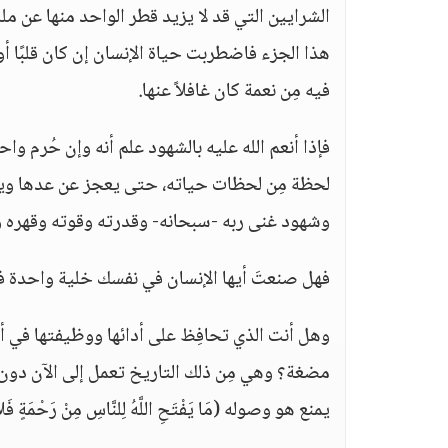
الشرايين التي قد لا يزيد قطر الواحد منها عن م
هذا الجزء فاضطربت حياة الإنسان إن كان قلبًا أو مخـ
فيه مِن نعمة كان غافلاً عنها.
فإذا أنعم الله عليه بالشهود علم أنه وإن حُرم و
لحظة مِن لحظات حياته، حتى يعجز عن عدها ويش
وشهود غنى ربه -سبحانه- وقدرته وقوته وقهره 
فهل صنعتَ أيها الإنسان في نفسك خلية واحدة فما
وهل أنت الذي تحافِظ على أدائها ووظيفتها في أ
مضغة؟ وهي مِن ذلك التاريخ تعمل إلى الآن دون تد
يمنع هو وصوله (مَا يَفْتَحِ اللَّهُ لِلنَّاسِ مِنْ رَحْمَةٍ فَلا مُم