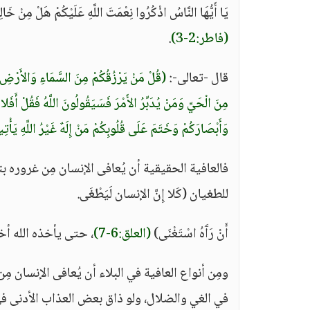
يَا أَيُّهَا النَّاسُ اذْكُرُوا نِعْمَتَ اللَّهِ عَلَيْكُمْ هَلْ مِنْ خَالِ
(فاطر:2-3)
.
قال -تعالى-:
(قُلْ مَنْ يَرْزُقُكُمْ مِنَ السَّمَاءِ وَالأَرْضِ أَ
مِنَ الْحَيِّ وَمَنْ يُدَبِّرُ الأَمْرَ فَسَيَقُولُونَ اللَّهُ فَقُلْ أَفَلا
وَأَبْصَارَكُمْ وَخَتَمَ عَلَى قُلُوبِكُمْ مَنْ إِلَهٌ غَيْرُ اللَّهِ يَأ
فالعافية الحقيقية أن يُعافى الإنسان مِن غروره ب
للطغيان (كَلا إِنَّ الإنسان لَيَطْغَى.
أَنْ رَآَهُ اسْتَغْنَى)
(العلق:6-7)
، حتى يأخذه الله أخ
ومِن أنواع العافية في البلاء أن يُعافى الإنسان م
في الغي والضلال، ولو ذاق بعض العذاب الأدنى ف