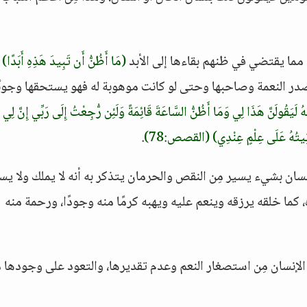
 مما يقتضي في ظنهم بقاءها إلى الأبد
(مَا أَظُنُّ أَن تَبِيدَ هَذِهِ أَبَدًا)
در النعمة وصاحبها وحتى لو كانت موهوبة له فهو يستحقها وجوبً
ْهُ لَيَقُولَنَّ هَذَا لِي وَمَا أَظُنُّ السَّاعَةَ قَائِمَةً وَلَئِن رُّجِعْتُ إِلَى رَبِّي إِنَّ لِي 
وتِيتُهُ عَلَى عِلْمٍ عِنْدِي)
(القصص:78)
.
إنسان بشيء يسير مِن النقص والحرمان يتذكر به أنه لا يملك ولا ي
، كما خلقه يرزقه وينعم عليه ويهبه كرمًا منه وجودًا، ورحمة منه
ى الإنسان مِن استصغار النعم وعدم تقديرها، والتعود على وجودها م