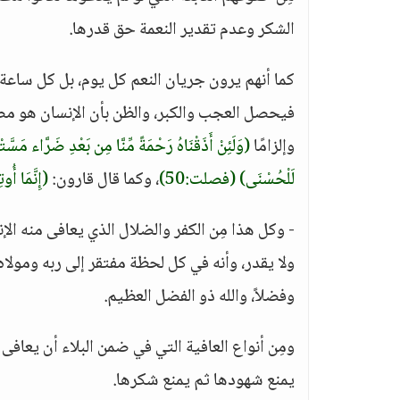
الشكر وعدم تقدير النعمة حق قدرها.
كما أنهم يرون جريان النعم كل يوم، بل كل ساعة
فيحصل العجب والكبر، والظن بأن الإنسان هو مص
وإلزامًا
(وَلَئِنْ أَذَقْنَاهُ رَحْمَةً مِّنَّا مِن بَعْدِ ضَرَّاء مَسَّت
لَلْحُسْنَى)
(فصلت:50)
، وكما قال قارون:
(إِنَّمَا أُ
- وكل هذا مِن الكفر والضلال الذي يعافى منه ال
ولا يقدر، وأنه في كل لحظة مفتقر إلى ربه ومولاه
وفضلاً، والله ذو الفضل العظيم.
ومِن أنواع العافية التي في ضمن البلاء أن يعاف
يمنع شهودها ثم يمنع شكرها.