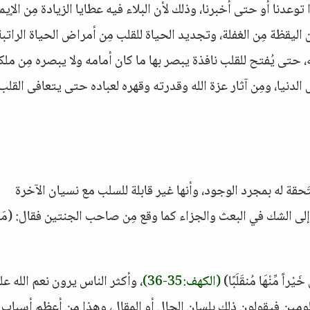
ا توعدنا أو حتى أخبرنا، وذلك لأن البلاء فيه عطايا الزيادة مِن الإيم
اليقظة مِن الغفلة، وتجديد الحياة للقلب مِن أمراض الحياة الراتبة
ه، حتى يُفتح للقلب نافذة يبصر بها ما كان أمامه ولا يبصره مِن مل
دنيا، ومِن آثار عزة الله وقدرته وقهره لعباده حتى يتعافى القلب
تَحقة له بمجرد الوجود، وأنها غير قابلة للسلب مع نسيان الآخرة
لى الشك في البعث والجزاء كما وقع مِن صاحب الجنتين فقال: (مَا
 خَيْراً مِّنْهَا مُنقَلَبًا)
(الكهف:35-36)
، وأكثر الناس يرون نعم الله عل
ظلومين فيقولون ذلك بلسان الحال أو المقال، وهذا مِن أعظم أسباب 