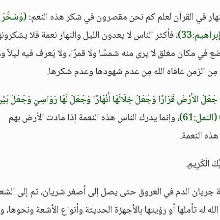
النهار في القرآن لعلم كم نحن مقصرون في شكر هذه النعم:
(وَسَخَّرَ ل
براهيم:33)
، فأكثر الناس لا يعدون الليل والنهار نعمة فلا يشكرونه
 في مكان مغلق لا يرى منه شمسًا ولا قمرًا، ولا يَعرف فيه ليلاً ول
هة مِن الزمن عافاه الله مِن عدم شهودها وعدم شكرها.
ْ جَعَلَ الأَرْضَ قَرَارًا وَجَعَلَ خِلَالَهَا أَنْهَارًا وَجَعَلَ لَهَا رَوَاسِيَ وَجَعَلَ بَيْن
(النمل:61)
، وإنما يدرك الناس هذه النعمة إذا مادت الأرض بهم
هذه النعمة.
كَ الْكَرِيمِ.
ة جريان الدم في العروق حتى يصل إلى أصغر شريان، ثم إلى الشع
له له تأملها أو رؤيتها بالأجهزة الحديثة وأنواع الأشعة ونحوها، 