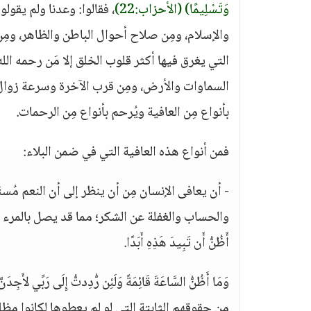
وَتَسْلِيمًا)
(الأحزاب:22)
، فقالوا: وعدنا ولم يقولو
والإسلام، ومِن صلاح أحوال الباطن والظاهر، ومِن 
التي يغرق فيها أكثر قلوب الخلق إلا مَن رحمه الل
السماوات والأرض، ومِن قرب الآخرة وسرعة زوال ال
بأنواع مِن العافية ويُرحم بأنواع مِن الرحمات.
فمن أنواع هذه العافية التي في ضمن البلاء:
- أن يعافى الإنسان مِن أن ينظر إلى أن النعم مُس
والحساب والغفلة عن الشكر؛ مما قد يصل بالمرء إ
أَظُنُّ أَن تَبِيدَ هَذِهِ أَبَدًا.
وَمَا أَظُنُّ السَّاعَةَ قَائِمَةً وَلَئِن رُّدِدتُّ إِلَى رَبِّي لأَجِدَنَّ
مِن حقوقهم الثابتة التي لو لم يعطوها لكانوا م