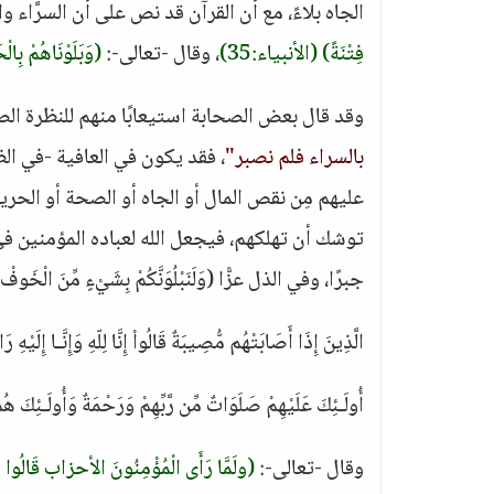
الجاه بلاءً، مع أن القرآن قد نص على أن السرَّاء وا
فِتْنَةً)
(الأنبياء:35)
، وقال -تعالى-:
(وَبَلَوْنَاهُمْ بِال
وقد قال بعض الصحابة استيعابًا منهم للنظرة الص
بالسراء فلم نصبر"
، فقد يكون في العافية -في الظ
عليهم مِن نقص المال أو الجاه أو الصحة أو الحري
توشك أن تهلكهم، فيجعل الله لعباده المؤمنين في
جبرًا، وفي الذل عزًّا (وَلَنَبْلُوَنَّكُمْ بِشَيْءٍ مِّنَ الْخَوفْ وَ
الَّذِينَ إِذَا أَصَابَتْهُم مُّصِيبَةٌ قَالُواْ إِنَّا لِلّهِ وَإِنَّـا إِلَيْهِ
أُولَـئِكَ عَلَيْهِمْ صَلَوَاتٌ مِّن رَّبِّهِمْ وَرَحْمَةٌ وَأُولَـئِكَ ه
وقال -تعالى-:
(ولَمَّا رَأَى الْمُؤْمِنُونَ الأحزاب قَالُوا هَذَ