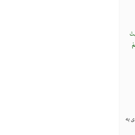
ِتَ
مْ
ى به