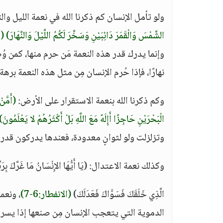
ولو تأمل الإنسان كم ذكرنا الله في نعمة الليل و
الشَّمْسَ وَالْقَمَرَ دَائِبَيْنِ وَسَخَّرَ لَكُمُ اللَّيْلَ وَالنَّهَارَ)
(إ
وإنما يدرك قدر هذه النعمة مَن حرم منها، كمن وُضع
نهارًا، فإذا حُرم الإنسان مِن مثل هذه النعمة بر
وكم ذكرنا الله بنعمة الاستقرار على الأرض:
(أَمَّن
الْبَحْرَيْنِ حَاجِزًا أَإِلَهٌ مَعَ اللَّهِ بَلْ أَكْثَرُهُمْ لا يَعْلَمُونَ)
وتزلزلت ولو لثوانٍ معدودة، فعندها يدركون قدر 
وكذلك نعمة الاعتدال: (يَا أَيُّهَا الإِنْسَانُ مَا غَرَّكَ بِرَبِّ
الَّذِي خَلَقَكَ فَسَوَّاكَ فَعَدَلَكَ)
(الانفطار:6-7)
، ونعم
الدموية التي يتعجب الإنسان مِن صنعها إذا يسر ال