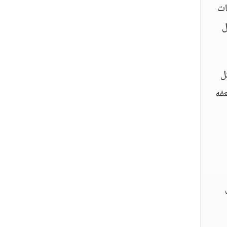
ات
ل
ل
فه