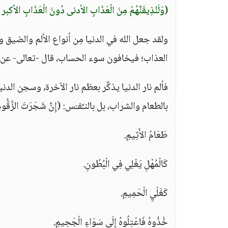
(وَلَنُذِيقَنَّهُمْ مِنَ الْعَذَابِ الأدنى دُونَ الْعَذَابِ الأكبر لَ
ولقد جعل الله في الدنيا مِن أنواع الألم والضيق و
العذاب؛ فيخافون سوء الحساب، قال -تعالى- عن نا
فألم نار الدنيا يذكِّر بعظم نار الآخرة، وسجن الد
بالطعام والشراب، بل بالنـَّفـَس: (إِنَّ شَجَرَتَ الزَّقُّومِ
طَعَامُ الأَثِيمِ.
كَالْمُهْلِ يَغْلِي فِي الْبُطُونِ.
كَغَلْيِ الْحَمِيمِ.
خُذُوهُ فَاعْتِلُوهُ إِلَى سَوَاءِ الْجَحِيمِ.