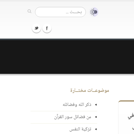
موضوعــات مختــارة
ذكر الله وفضائله
في
من فضائل سور القرآن
تزكية النفس