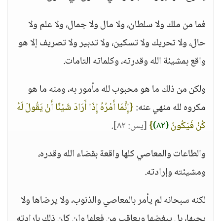
فما من ملك ولا سلطان، ولا مال ولا جمال، ولا علم ولا
حال، ولا تحريك ولا تسكين، ولا تدبير ولا تصريف إلا هو
واقع بمشيئة الله وقدرته، وكلماته التامات.
ولكن من ذلك ما هو محبوب لله مأمور به، ومنه ما هو
مكروه لله منهي عنه:
{إِنَّمَا أَمْرُهُ إِذَا أَرَادَ شَيْئًا أَنْ يَقُولَ لَهُ
كُنْ فَيَكُونُ
(٨٢)
}
[يس: ٨٢]
.
والطاعات والمعاصي كلها واقعة بقضاء الله وقدره،
ومشيئته وإرادته.
لكنه سبحانه لم يأمر بالمعاصي والذنوب، ولا يرضاها ولا
يحبها، بل يبغضها ويعاقب من فعلها وإن كان ذلك بإرادته