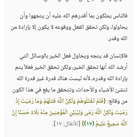
فالناس يملكون بما أقدرهم الله عليه أن يتجهوا وأن
يحاولوا، ولكن تحقق الفعل ووقوعه لا يكون إلا بإرادة من
الله وقدر.
فالإنسان قد يتجه ويحاول فعل الخير بالوسائل التي
أرشد الله أنها تحقق الخير، ولكن تحقق الخير فعلاً يتم
بإرادة الله وقدره، لأنه ليست هناك قدرة غير قدرة الله
تنشئ الأشياء والأحداث، وتتحقق ما يقع في هذا الكون
من وقائع:
{فَلَمْ تَقْتُلُوهُمْ وَلَكِنَّ اللَّهَ قَتَلَهُمْ وَمَا رَمَيْتَ إِذْ
رَمَيْتَ وَلَكِنَّ اللَّهَ رَمَى وَلِيُبْلِيَ الْمُؤْمِنِينَ مِنْهُ بَلَاءً حَسَنًا إِنَّ
اللَّهَ سَمِيعٌ عَلِيمٌ
(١٧)
}
[الأنفال: ١٧]
.