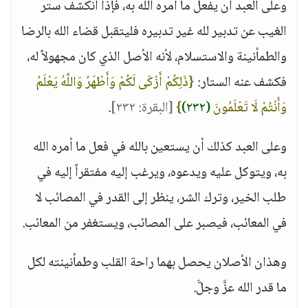
وعلى العبد أن يفعل ما أمره الله به، فإذا انكشف ستر
الغيب عن تدبير لله غير تدبيره فليتقبل قضاء الله بالرضا
والطمأنينة والاستسلام، لأنه الأصل الذي كان مجهولاً له،
فكشف عنه الستار:
{ذَلِكُمْ أَزْكَى لَكُمْ وَأَطْهَرُ وَاللَّهُ يَعْلَمُ
وَأَنْتُمْ لَا تَعْلَمُونَ
(٢٣٢)
}
[البقرة: ٢٣٢]
.
وعلى العبد كذلك أن يستعين بالله في فعل ما أمره الله
به، ويتوكل عليه ويدعوه، ويرغب إليه مفتقراً إليه في
طلب الخير، وترك الشر، ينظر إلى القدر في المصائب لا
في المعائب، فيصبر على المصائب، ويستغفر من المعائب.
وهذان الأصلان يحصل بهما راحة القلب وطمأنينته لكل
ما قدر الله عزَّ وجلَّ.