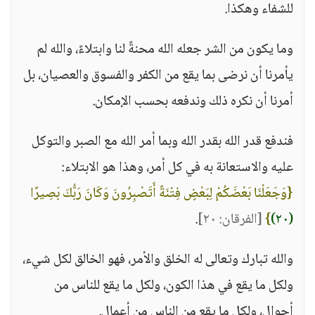
للشفاء وهكذا.
وما يكون من الشر جعله الله محنةً لنا وابتلاءً، والله لم
يأمرنا أن نرضى بما يقع من الكفر والفسوق والعصيان، بل
أمرنا أن نكره ذلك وندفعه بحسب الإمكان.
فندفع قدر الله بقدر الله وبما أمر الله مع الصبر والتوكل
عليه والاستعانة به في كل أمر، وهذا هو الابتلاء:
{وَجَعَلْنَا بَعْضَكُمْ لِبَعْضٍ فِتْنَةً أَتَصْبِرُونَ وَكَانَ رَبُّكَ بَصِيرًا
(٢٠)
}
[الفرقان: ٢٠]
.
والله تبارك وتعالى له الخلق والأمر، فهو الخالق لكل شيء،
ولكل ما يقع في هذا الكون، ولكل ما يقع للناس من
أحوال، ولكل ما يقع من الناس من أعمال.