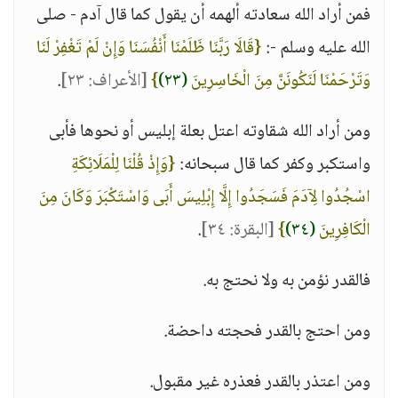
فمن أراد الله سعادته ألهمه أن يقول كما قال آدم - صلى
الله عليه وسلم -:
{قَالَا رَبَّنَا ظَلَمْنَا أَنْفُسَنَا وَإِنْ لَمْ تَغْفِرْ لَنَا
وَتَرْحَمْنَا لَنَكُونَنَّ مِنَ الْخَاسِرِينَ
(٢٣)
}
[الأعراف: ٢٣]
.
ومن أراد الله شقاوته اعتل بعلة إبليس أو نحوها فأبى
واستكبر وكفر كما قال سبحانه:
{وَإِذْ قُلْنَا لِلْمَلَائِكَةِ
اسْجُدُوا لِآدَمَ فَسَجَدُوا إِلَّا إِبْلِيسَ أَبَى وَاسْتَكْبَرَ وَكَانَ مِنَ
الْكَافِرِينَ
(٣٤)
}
[البقرة: ٣٤]
.
فالقدر نؤمن به ولا نحتج به.
ومن احتج بالقدر فحجته داحضة.
ومن اعتذر بالقدر فعذره غير مقبول.