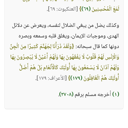
لَمَعَ الْمُحْسِنِينَ
(٦٩)
}
[العنكبوت: ٦٩]
.
وكذلك يضل من يبغي الضلال لنفسه، ويعرض عن دلائل
الهدى، وموجبات الإيمان، ويغلق قلبه وسمعه وبصره
دونها كما قال سبحانه:
{وَلَقَدْ ذَرَأْنَا لِجَهَنَّمَ كَثِيرًا مِنَ الْجِنِّ
وَالْإِنْسِ لَهُمْ قُلُوبٌ لَا يَفْقَهُونَ بِهَا وَلَهُمْ أَعْيُنٌ لَا يُبْصِرُونَ بِهَا
وَلَهُمْ آذَانٌ لَا يَسْمَعُونَ بِهَا أُولَئِكَ كَالْأَنْعَامِ بَلْ هُمْ أَضَلُّ
أُولَئِكَ هُمُ الْغَافِلُونَ
(١٧٩)
}
[الأعراف: ١٧٩]
.
(١)
أخرجه مسلم برقم
(٢٧٠٨)
.