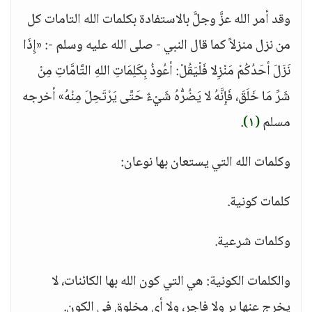
وقد أمر الله عزَّ وجلَّ بالاستفادة بكلمات الله التامات كل
من نزل منزلاً كما قال النبي - صلى الله عليه وسلم -: «إِذَا
نَزَلَ أحَدُكُمْ مَنْزِلا فَلْيَقُلْ: أعُوذُ بِكَلِمَاتِ اللهِ التَّامَّاتِ مِنْ
شَرِّ مَا خَلَقَ، فَإِنَّهُ لا يَضُرُّهُ شَيْءٌ حَتَّى يَرْتَحِلَ مِنْهُ» أخرجه
مسلم
(١)
.
وكلمات الله التي يستعان بها نوعان:
كلمات كونية.
وكلمات شرعية.
والكلمات الكونية: هي التي كون الله بها الكائنات، لا
يخرج عنها بر ولا فاجر، ولا أي مخلوق في الكون.