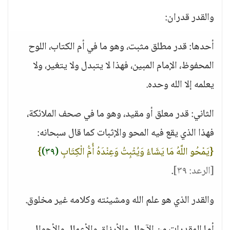
والقدر قدران:
أحدها: قدر مطلق مثبت، وهو ما في أم الكتاب، اللوح
المحفوظ، الإمام المبين، فهذا لا يتبدل ولا يتغير، ولا
يعلمه إلا الله وحده.
الثاني: قدر معلق أو مقيد، وهو ما في صحف الملائكة،
فهذا الذي يقع فيه المحو والإثبات كما قال سبحانه:
{يَمْحُو اللَّهُ مَا يَشَاءُ وَيُثْبِتُ وَعِنْدَهُ أُمُّ الْكِتَابِ
(٣٩)
}
[الرعد: ٣٩]
.
والقدر الذي هو علم الله ومشيئته وكلامه غير مخلوق.