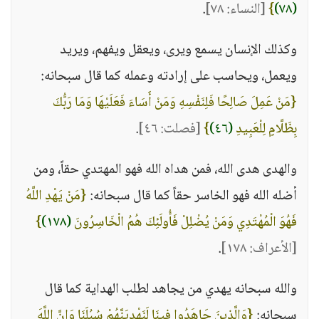
(٧٨)
}
[النساء: ٧٨]
.
وكذلك الإنسان يسمع ويرى، ويعقل ويفهم، ويريد
ويعمل، ويحاسب على إرادته وعمله كما قال سبحانه:
{مَنْ عَمِلَ صَالِحًا فَلِنَفْسِهِ وَمَنْ أَسَاءَ فَعَلَيْهَا وَمَا رَبُّكَ
بِظَلَّامٍ لِلْعَبِيدِ
(٤٦)
}
[فصلت: ٤٦]
.
والهدى هدى الله، فمن هداه الله فهو المهتدي حقاً، ومن
أضله الله فهو الخاسر حقاً كما قال سبحانه:
{مَنْ يَهْدِ اللَّهُ
فَهُوَ الْمُهْتَدِي وَمَنْ يُضْلِلْ فَأُولَئِكَ هُمُ الْخَاسِرُونَ
(١٧٨)
}
[الأعراف: ١٧٨]
.
والله سبحانه يهدي من يجاهد لطلب الهداية كما قال
سبحانه:
{وَالَّذِينَ جَاهَدُوا فِينَا لَنَهْدِيَنَّهُمْ سُبُلَنَا وَإِنَّ اللَّهَ