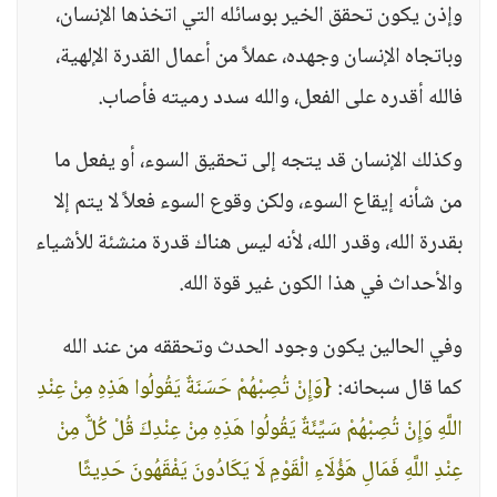
وإذن يكون تحقق الخير بوسائله التي اتخذها الإنسان،
وباتجاه الإنسان وجهده، عملاً من أعمال القدرة الإلهية،
فالله أقدره على الفعل، والله سدد رميته فأصاب.
وكذلك الإنسان قد يتجه إلى تحقيق السوء، أو يفعل ما
من شأنه إيقاع السوء، ولكن وقوع السوء فعلاً لا يتم إلا
بقدرة الله، وقدر الله، لأنه ليس هناك قدرة منشئة للأشياء
والأحداث في هذا الكون غير قوة الله.
وفي الحالين يكون وجود الحدث وتحققه من عند الله
كما قال سبحانه:
{وَإِنْ تُصِبْهُمْ حَسَنَةٌ يَقُولُوا هَذِهِ مِنْ عِنْدِ
اللَّهِ وَإِنْ تُصِبْهُمْ سَيِّئَةٌ يَقُولُوا هَذِهِ مِنْ عِنْدِكَ قُلْ كُلٌّ مِنْ
عِنْدِ اللَّهِ فَمَالِ هَؤُلَاءِ الْقَوْمِ لَا يَكَادُونَ يَفْقَهُونَ حَدِيثًا