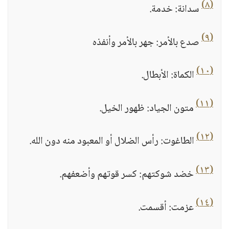
(٨)
سدانة: خدمة.
(٩)
صدع بالأمر: جهر بالأمر وأنفذه
(١٠)
الكماة: الأبطال.
(١١)
متون الجياد: ظهور الخيل.
(١٢)
الطاغوت: رأس الضلال أو المعبود منه دون الله.
(١٣)
خضد شوكتهم: كسر قوتهم وأضعفهم.
(١٤)
عزمت: أقسمت.