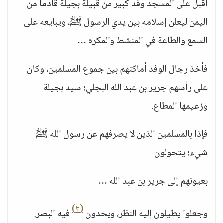
أقبل على المسجد وفد كبير من قبيلة بجيلة قادما من
اليمن ليعلن إسلامه بين يدي الرسول ﷺ، ويبايعه على
السمع والطاعة في المنشط والمكره …
فأخذ رجال الوفد أماكنهم بين جموع المسلمين، وكان
على رأسهم جرير بن عبد الله البجلي؛ سيد بجيلة
وزعيمها المطاع.
فإذا بالمسلمين الذين لا يصرفهم عن رسول الله ﷺ
شيء؛ يتحولون
بعيونهم إلى جرير بن عبد الله …
(٢)
وجعلوا يطيلون إليه النظر، ويحدون
فيه البصر.