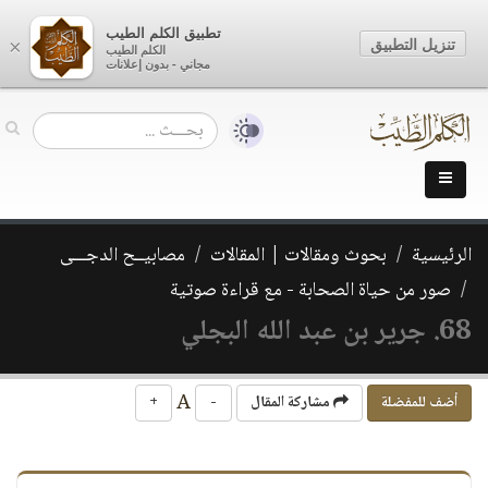
تطبيق الكلم الطيب
تنزيل التطبيق
×
الكلم الطيب
مجاني - بدون إعلانات
الرئيسية
بحوث ومقالات | المقالات
مصابيــح الدجـــى
صور من حياة الصحابة - مع قراءة صوتية
68. جرير بن عبد الله البجلي
A
أضف للمفضلة
مشاركة المقال
-
+