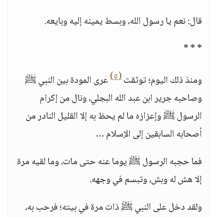
قال: نعم يا رسول الله، وبسط يمينه إليه وبايعه.
* * *
(٥)
ومنذ ذلك اليوم؛ توثقت
عرى المودة بين النبي ﷺ
وصاحبه جرير ابن عبد الله البجلي، ونال من إكرام
الرسول ﷺ وإعزازه ما لم يحظ به إلا القليل النادر من
أصحابه السابقين إلى الإسلام …
فما حجبه الرسول ﷺ يوما عنه حتى مات، وما لقيه مرة
إلا هش له وبش، وتبسم في وجهه.
ولقد دخل على النبي ﷺ ذات مرة في بيته؛ فرحب به،