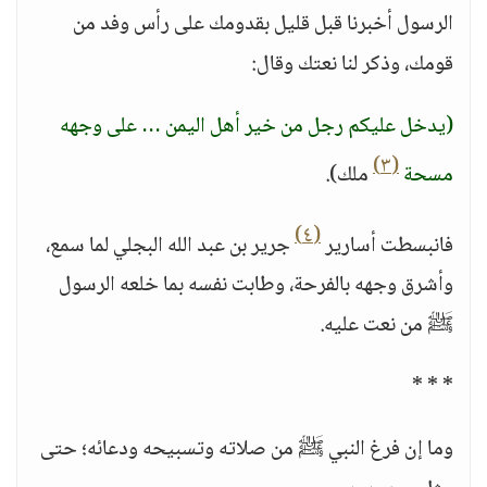
الرسول أخبرنا قبل قليل بقدومك على رأس وفد من
قومك، وذكر لنا نعتك وقال:
(يدخل عليكم رجل من خير أهل اليمن … على وجهه
(٣)
مسحة
ملك).
(٤)
فانبسطت أسارير
جرير بن عبد الله البجلي لما سمع،
وأشرق وجهه بالفرحة، وطابت نفسه بما خلعه الرسول
ﷺ من نعت عليه.
* * *
وما إن فرغ النبي ﷺ من صلاته وتسبيحه ودعائه؛ حتى