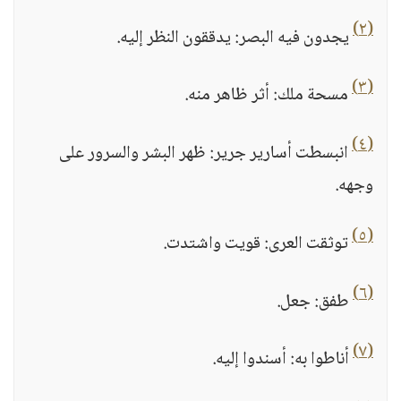
(٢)
يجدون فيه البصر: يدققون النظر إليه.
(٣)
مسحة ملك: أثر ظاهر منه.
(٤)
انبسطت أسارير جرير: ظهر البشر والسرور على
وجهه.
(٥)
توثقت العرى: قويت واشتدت.
(٦)
طفق: جعل.
(٧)
أناطوا به: أسندوا إليه.