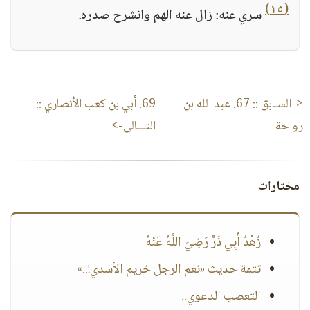
(١٥)
سري عنه: زال عنه الهم وانشرح صدره.
<-السـابق ::
67. عبد الله بن
69. أبي بن كعب الأنصاري
::
رواحة
التـــالى->
مختارات
زُهْدُ أَبِي ذَرٍّ رَضِيَ اللَّهُ عَنْهُ
تتمة حديث «نعم الرجل خريم الأسدي!..»
التعصب الدعوي..