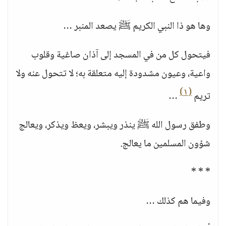
وها هو ذا النبي الكريم ﷺ يصعد المنبر …
فيتحول كل من في المسجد إلى آذان صاغية وقلوب
واعية، وعيون مشدودة إليه متعلقة به؛ لا تتحول عنه ولا
(١)
تريم
…
وطفق رسول الله ﷺ ينذر ويبشر، ويعظ ويذكر، ويعالج
شؤون المسلمين ما يعالج.
* * *
وفيما هم كذلك …