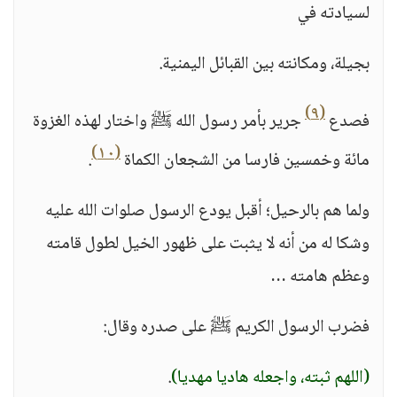
لسيادته في
بجيلة، ومكانته بين القبائل اليمنية.
(٩)
فصدع
جرير بأمر رسول الله ﷺ واختار لهذه الغزوة
(١٠)
مائة وخمسين فارسا من الشجعان الكماة
.
ولما هم بالرحيل؛ أقبل يودع الرسول صلوات الله عليه
وشكا له من أنه لا يثبت على ظهور الخيل لطول قامته
وعظم هامته …
فضرب الرسول الكريم ﷺ على صدره وقال:
(اللهم ثبته، واجعله هاديا مهديا)
.