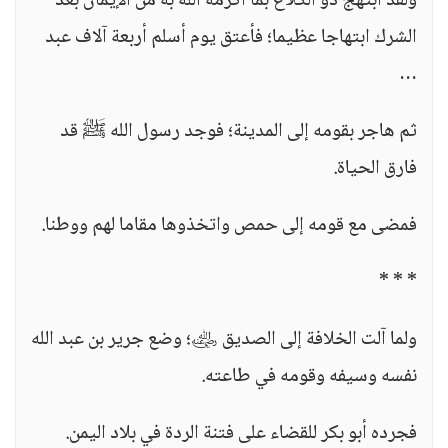
ولقد ابتهج ذو الكلاع بما أكرمه الله به من الإيمان بعد
الشرك ابتهاجا عظيما؛ فأعتق يوم أسلم أربعة آلاف عبد
…
ثم هاجر بقومه إلى المدينة؛ فوجد رسول الله ﷺ قد
فارق الحياة.
فمضى مع قومه إلى حمص واتخذوها مقاما لهم ووطنا.
* * *
ولما آلت الخلافة إلى الصديق ﵁؛ وضع جرير بن عبد الله
نفسه وسيفه وقومه في طاعته.
فجرده أبو بكر للقضاء على فتنة الردة في بلاد اليمن.