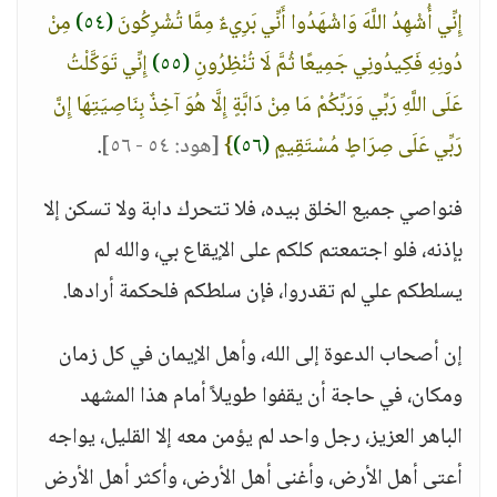
إِنِّي أُشْهِدُ اللَّهَ وَاشْهَدُوا أَنِّي بَرِيءٌ مِمَّا تُشْرِكُونَ
(٥٤)
مِنْ
دُونِهِ فَكِيدُونِي جَمِيعًا ثُمَّ لَا تُنْظِرُونِ
(٥٥)
إِنِّي تَوَكَّلْتُ
عَلَى اللَّهِ رَبِّي وَرَبِّكُمْ مَا مِنْ دَابَّةٍ إِلَّا هُوَ آخِذٌ بِنَاصِيَتِهَا إِنَّ
رَبِّي عَلَى صِرَاطٍ مُسْتَقِيمٍ
(٥٦)
}
[هود: ٥٤ - ٥٦]
.
فنواصي جميع الخلق بيده، فلا تتحرك دابة ولا تسكن إلا
بإذنه، فلو اجتمعتم كلكم على الإيقاع بي، والله لم
يسلطكم علي لم تقدروا، فإن سلطكم فلحكمة أرادها.
إن أصحاب الدعوة إلى الله، وأهل الإيمان في كل زمان
ومكان، في حاجة أن يقفوا طويلاً أمام هذا المشهد
الباهر العزيز، رجل واحد لم يؤمن معه إلا القليل، يواجه
أعتى أهل الأرض، وأغنى أهل الأرض، وأكثر أهل الأرض