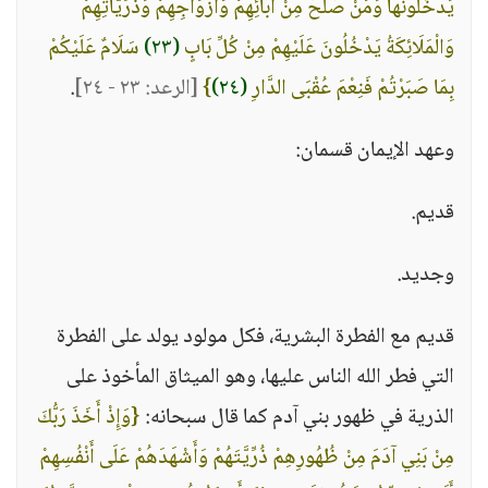
يَدْخُلُونَهَا وَمَنْ صَلَحَ مِنْ آبَائِهِمْ وَأَزْوَاجِهِمْ وَذُرِّيَّاتِهِمْ
وَالْمَلَائِكَةُ يَدْخُلُونَ عَلَيْهِمْ مِنْ كُلِّ بَابٍ
(٢٣)
سَلَامٌ عَلَيْكُمْ
بِمَا صَبَرْتُمْ فَنِعْمَ عُقْبَى الدَّارِ
(٢٤)
}
[الرعد: ٢٣ - ٢٤]
.
وعهد الإيمان قسمان:
قديم.
وجديد.
قديم مع الفطرة البشرية، فكل مولود يولد على الفطرة
التي فطر الله الناس عليها، وهو الميثاق المأخوذ على
الذرية في ظهور بني آدم كما قال سبحانه:
{وَإِذْ أَخَذَ رَبُّكَ
مِنْ بَنِي آدَمَ مِنْ ظُهُورِهِمْ ذُرِّيَّتَهُمْ وَأَشْهَدَهُمْ عَلَى أَنْفُسِهِمْ