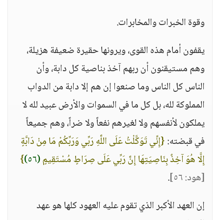
وقوة الخبرات والمخابرات.
يقفون أمام هذه القوى، ويرونها حقيرة ضعيفة هزيلة،
وهم مستيقنون أن ربهم آخذ بناصية كل دابة، وأن
الناس كل الناس وما صنعوا إن هم إلا دابة من الدواب
المملوكة لله، بل كل ما في السموات والأرض عبيد لله لا
يملكون لأنفسهم ولا لغيرهم نفعاً ولا ضراً، وهم جميعاً
في قبضته:
{إِنِّي تَوَكَّلْتُ عَلَى اللَّهِ رَبِّي وَرَبِّكُمْ مَا مِنْ دَابَّةٍ
إِلَّا هُوَ آخِذٌ بِنَاصِيَتِهَا إِنَّ رَبِّي عَلَى صِرَاطٍ مُسْتَقِيمٍ
(٥٦)
}
[هود: ٥٦]
.
إن العهد الأكبر الذي تقوم عليه العهود كلها هو عهد