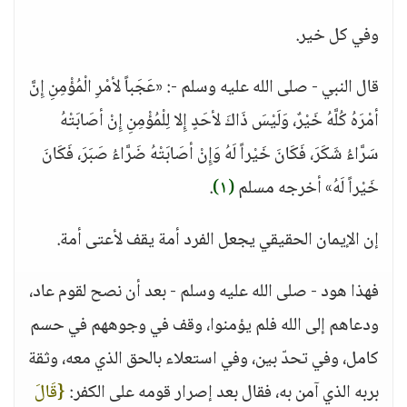
وفي كل خير.
قال النبي - صلى الله عليه وسلم -: «عَجَباً لأمْرِ الْمُؤْمِنِ إِنَّ
أمْرَهُ كُلَّهُ خَيْرٌ، وَلَيْسَ ذَاكَ لأحَدٍ إِلا لِلْمُؤْمِنِ إِنْ أصَابَتْهُ
سَرَّاءُ شَكَرَ، فَكَانَ خَيْراً لَهُ وَإِنْ أصَابَتْهُ ضَرَّاءُ صَبَرَ، فَكَانَ
خَيْراً لَهُ» أخرجه مسلم
(١)
.
إن الإيمان الحقيقي يجعل الفرد أمة يقف لأعتى أمة.
فهذا هود - صلى الله عليه وسلم - بعد أن نصح لقوم عاد،
ودعاهم إلى الله فلم يؤمنوا، وقف في وجوههم في حسم
كامل، وفي تحدّ بين، وفي استعلاء بالحق الذي معه، وثقة
بربه الذي آمن به، فقال بعد إصرار قومه على الكفر:
{قَالَ