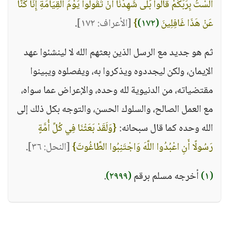
أَلَسْتُ بِرَبِّكُمْ قَالُوا بَلَى شَهِدْنَا أَنْ تَقُولُوا يَوْمَ الْقِيَامَةِ إِنَّا كُنَّا
عَنْ هَذَا غَافِلِينَ
(١٧٢)
}
[الأعراف: ١٧٢]
.
ثم هو جديد مع الرسل الذين بعثهم الله لا لينشئوا عهد
الإيمان، ولكن ليجددوه ويذكروا به، ويفصلوه ويبينوا
مقتضياته، من الدنيوية لله وحده، والإعراض عما سواه،
مع العمل الصالح، والسلوك الحسن، والتوجه بكل ذلك إلى
الله وحده كما قال سبحانه:
{وَلَقَدْ بَعَثْنَا فِي كُلِّ أُمَّةٍ
رَسُولًا أَنِ اعْبُدُوا اللَّهَ وَاجْتَنِبُوا الطَّاغُوتَ}
[النحل: ٣٦]
.
(١)
أخرجه مسلم برقم
(٢٩٩٩)
.