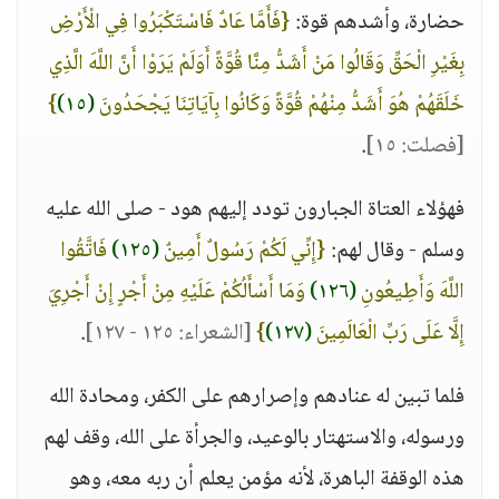
حضارة، وأشدهم قوة:
{فَأَمَّا عَادٌ فَاسْتَكْبَرُوا فِي الْأَرْضِ
بِغَيْرِ الْحَقِّ وَقَالُوا مَنْ أَشَدُّ مِنَّا قُوَّةً أَوَلَمْ يَرَوْا أَنَّ اللَّهَ الَّذِي
خَلَقَهُمْ هُوَ أَشَدُّ مِنْهُمْ قُوَّةً وَكَانُوا بِآيَاتِنَا يَجْحَدُونَ
(١٥)
}
[فصلت: ١٥]
.
فهؤلاء العتاة الجبارون تودد إليهم هود - صلى الله عليه
وسلم - وقال لهم:
{إِنِّي لَكُمْ رَسُولٌ أَمِينٌ
(١٢٥)
فَاتَّقُوا
اللَّهَ وَأَطِيعُونِ
(١٢٦)
وَمَا أَسْأَلُكُمْ عَلَيْهِ مِنْ أَجْرٍ إِنْ أَجْرِيَ
إِلَّا عَلَى رَبِّ الْعَالَمِينَ
(١٢٧)
}
[الشعراء: ١٢٥ - ١٢٧]
.
فلما تبين له عنادهم وإصرارهم على الكفر، ومحادة الله
ورسوله، والاستهتار بالوعيد، والجرأة على الله، وقف لهم
هذه الوقفة الباهرة، لأنه مؤمن يعلم أن ربه معه، وهو