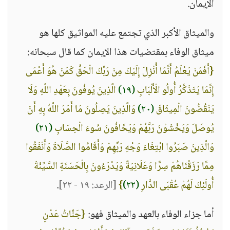
الإيمان.
والميثاق الأكبر الذي تجتمع عليه المواثيق كلها هو
ميثاق الوفاء بمقتضيات هذا الإيمان كما قال سبحانه:
{أَفَمَنْ يَعْلَمُ أَنَّمَا أُنْزِلَ إِلَيْكَ مِنْ رَبِّكَ الْحَقُّ كَمَنْ هُوَ أَعْمَى
إِنَّمَا يَتَذَكَّرُ أُولُو الْأَلْبَابِ
(١٩)
الَّذِينَ يُوفُونَ بِعَهْدِ اللَّهِ وَلَا
يَنْقُضُونَ الْمِيثَاقَ
(٢٠)
وَالَّذِينَ يَصِلُونَ مَا أَمَرَ اللَّهُ بِهِ أَنْ
يُوصَلَ وَيَخْشَوْنَ رَبَّهُمْ وَيَخَافُونَ سُوءَ الْحِسَابِ
(٢١)
وَالَّذِينَ صَبَرُوا ابْتِغَاءَ وَجْهِ رَبِّهِمْ وَأَقَامُوا الصَّلَاةَ وَأَنْفَقُوا
مِمَّا رَزَقْنَاهُمْ سِرًّا وَعَلَانِيَةً وَيَدْرَءُونَ بِالْحَسَنَةِ السَّيِّئَةَ
أُولَئِكَ لَهُمْ عُقْبَى الدَّارِ
(٢٢)
}
[الرعد: ١٩ - ٢٢]
.
أما جزاء الوفاء بالعهد والميثاق فهو:
{جَنَّاتُ عَدْنٍ