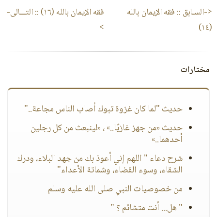
<-السـابق ::
فقه الإيمان بالله
فقه الإيمان بالله (١٦)
:: التـــالى-
>
(١٤)
مختارات
حديث "لما كان غزوة تبوك أصاب الناس مجاعة.."
حديث «من جهز غازيًا..» ، «لينبعث من كل رجلين
أحدهما..»
شرح دعاء " اللهم إني أعوذ بك من جهد البلاء، ودرك
الشقاء، وسوء القضاء، وشماتة الأعداء"
من خصوصيات النبي صلى الله عليه وسلم
" هل... أنت متشائم ؟ "