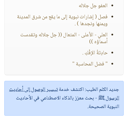
العفو جل جلاله
فصل ( إشارات نبوية إلى ما يقع من شرق المدينة
ويمنها ونجدها ) .
العلي - الأعلى - المتعال (( جل جلاله وتقدست
أسماؤه ))
حادِثةُ الإفْكِ .
" فضل المحاسبة "
جديد الكلم الطيب:
اكتشف خدمة
تيسير الوصول إلى أحاديث
الرسول ﷺ
- بحث معزز بالذكاء الاصطناعي في الأحاديث
النبوية الصحيحة.