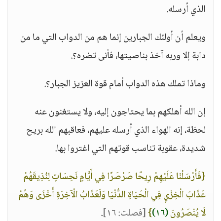
الذي أرسله.
ويعلم أن أولئك الجبارين إنما هم من الدواب التي ما من
دابة إلا وربه آخذ بناصيتها، فأنى تضره؟.
وماذا تملك هذه الدواب أمام قوة العزيز الجبار؟.
إن الله أهلكهم بما يحتاجون إليه، ولا يستغنون عنه
لحظة، إنه الهواء الذي أرسله عليهم، فعاقبهم الله بريح
شديدة، عقوبة تناسب قوتهم التي اغتروا بها.
{فَأَرْسَلْنَا عَلَيْهِمْ رِيحًا صَرْصَرًا فِي أَيَّامٍ نَحِسَاتٍ لِنُذِيقَهُمْ
عَذَابَ الْخِزْيِ فِي الْحَيَاةِ الدُّنْيَا وَلَعَذَابُ الْآخِرَةِ أَخْزَى وَهُمْ
لَا يُنْصَرُونَ
(١٦)
}
[فصلت: ١٦]
.