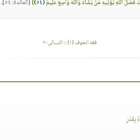
َ فَضْلُ اللَّهِ يُؤْتِيهِ مَنْ يَشَاءُ وَاللَّهُ وَاسِعٌ عَلِيمٌ
(٥٤)
}
[المائدة: ٥٤]
.
فقه الخوف (١)
:: التـــالى->
بِقَدَرٍ