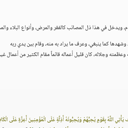
ام، ويدخل في هذا ذل المصائب كالفقر والمرض، وأنواع البلاء والم
 وشهدها كما ينبغي، وعرف ما يراد به منه، وقام بين يدي ربه
وعظمته وجلاله، كان قليل أعماله قائماً مقام الكثير من أعمال غير
َأْتِي اللَّهُ بِقَوْمٍ يُحِبُّهُمْ وَيُحِبُّونَهُ أَذِلَّةٍ عَلَى الْمُؤْمِنِينَ أَعِزَّةٍ عَلَى الْكَا