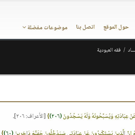
حول الموقع
اتصل بنا
موضوعات مفضلة
ــاد
فقه العبودية
 عَنْ عِبَادَتِهِ وَيُسَبِّحُونَهُ وَلَهُ يَسْجُدُونَ
(٢٠٦)
}
[الأعراف: ٢٠٦]
.
 إِنَّ الَّذِينَ يَسْتَكْبِرُونَ عَنْ عِبَادَتِي سَيَدْخُلُونَ جَهَنَّمَ دَاخِرِينَ
(٦٠)
}