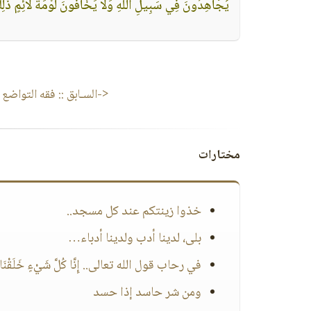
يُجَاهِدُونَ فِي سَبِيلِ اللَّهِ وَلَا يَخَافُونَ لَوْمَةَ لَائِمٍ ذَلِك
<-السـابق ::
فقه التواضع
مختارات
خذوا زينتكم عند كل مسجد..
بلى، لدينا أدب ولدينا أدباء…
في رحاب قول الله تعالى.. إِنَّا كُلَّ شَيْءٍ خَلَقْنَاهُ 
ومن شر حاسد إذا حسد