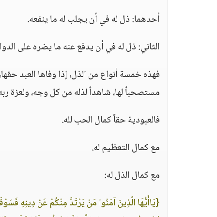
أحدهما: ذل له في أن يجلب له ما ينفعه.
الثاني: ذل له في أن يدفع عنه ما يضره على الدو
فهذه خمسة أنواع من الذل، إذا وفاها العبد حقها،
مستصحباً لها، شاهداً لذله من كل وجه، ولعزة ربه 
فالعبودية حقاً كمال الحب لله.
مع كمال التعظيم له.
مع كمال الذل له:
{يَاأَيُّهَا الَّذِينَ آمَنُوا مَنْ يَرْتَدَّ مِنْكُمْ عَنْ دِينِهِ فَسَوْفَ ي