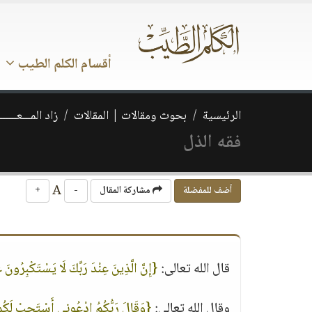
أقسام الكلم الطيب
الرئيسية
بحوث ومقالات | المقالات
زاد المـــعـــــــ
فقه الذل
A
أضف للمفضلة
مشاركة المقال
-
+
قال الله تعالى:
{إِنَّ الَّذِينَ عِنْدَ رَبِّكَ لَا يَسْتَكْبِرُونَ
وقال الله تعالى:
{وَقَالَ رَبُّكُمُ ادْعُونِي أَسْتَجِبْ لَكُمْ