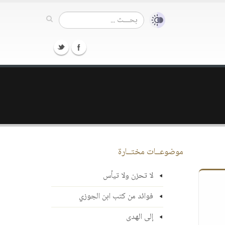
موضوعــات مختــارة
لا تحزن ولا تيأس
فوائد من كتب ابن الجوزي
إلى الهدى