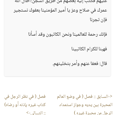
عليهم فكتب إليه بعضهم من طريق السجن:أطال الله
عمرك في صلاح وعز يا أمير المؤمنينا بعفوك نستجير
فإن تجرنا
فإنك رحمة للعالمينا ونحن الكاتبون وقد أسأنا
فهبنا للكرام الكاتبينا
قال: فعفا عنهم وأمر بتخليتهم.
<-السـابق ::
فصل ( في وضع العالم
فصل ( في نظر الرجل في
المحبرة بين يديه وجواز استمداد
كتاب غيره بإذنه أو رضاه)
الرجل من محبرة غيره )
:: التـــالى->