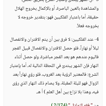
3- أن الشهر يبتدئ بإعتبار الشرع بطريق الحس،
والمشاهدة بالعين الباصرة، أو بالإكمال بخروج الهلال
حقيقة، أما باعتبار الفلكيين فهو: بتقدير خروجه لا
بخروجه فعلاً.
4- عند الفلكيين: لا فرق بين أن يتم الاقتران والانفصال
ليلاً أو نهاراً، فلو حصل الاقتران والانفصال قبيل الفجر
فاليوم عندهم هو بعد الفجر مباشرة، ولو حصل أثناء
النهار فإن الشهر يبتدئ في اللحظة التالية له، أما بإعتبار
الشرع: فالمعتبر الرؤية بعد الغروب، فلو رؤي نهاراً بعد
الزوال فهو لليلة المقبلة، ولا يصام ذلك النهار الذي رؤى
فيه، وهذا بلا نزاع بين أهل العلم ) أ هـ.
من
" فقه النوازل "
(2/174 )
.