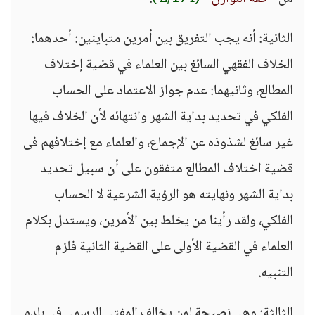
الثانية: أنه يجب التفريق بين أمرين متباينين: أحدهما:
الخلاف الفقهي السائغ بين العلماء في قضية إختلاف
المطالع، وثانيهما: عدم جواز الاعتماد على الحساب
الفلكي في تحديد بداية الشهر وانتهائه لأن الخلاف فيها
غير سائغ لشذوذه عن الإجماع، والعلماء مع إختلافهم فى
قضية اختلاف المطالع متفقون على أن سبيل تحديد
بداية الشهر ونهايته هو الرؤية الشرعية لا الحساب
الفلكي، ولقد رأينا من يخلط بين الأمرين، ويستدل بكلام
العلماء في القضية الأولى على القضية الثانية فلزم
التنبيه.
الثالثة: وهي نصيحة لمن يخالف المفتي الرسمي فى بلده