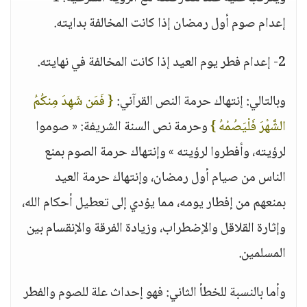
إعدام صوم أول رمضان إذا كانت المخالفة بدايته.
2- إعدام فطر يوم العيد إذا كانت المخالفة في نهايته.
وبالتالي: إنتهاك حرمة النص القرآني:
{ فَمَن شَهِدَ مِنكُمُ
الشَّهْرَ فَلْيَصُمْهُ }
وحرمة نص السنة الشريفة: « صوموا
لرؤيته، وأفطروا لرؤيته » وإنتهاك حرمة الصوم بمنع
الناس من صيام أول رمضان، وإنتهاك حرمة العيد
بمنعهم من إفطار يومه، مما يؤدي إلى تعطيل أحكام الله،
وإثارة القلاقل والإضطراب، وزيادة الفرقة والإنقسام بين
المسلمين.
وأما بالنسبة للخطأ الثاني: فهو إحداث علة للصوم والفطر