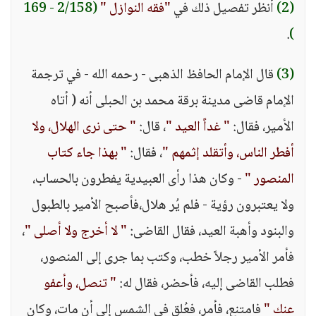
(2)
أنظر تفصيل ذلك في
"فقه النوازل "
(2/158 - 169
.
)
(3)
قال الإمام الحافظ الذهبى - رحمه الله - في ترجمة
الإمام قاضى مدينة برقة محمد بن الحبلى أنه ( أتاه
الأمير، فقال:
" غداً العيد "
، قال:
" حتى نرى الهلال، ولا
أفطر الناس، وأتقلد إثمهم "
، فقال:
" بهذا جاء كتاب
المنصور "
- وكان هذا رأى العبيدية يفطرون بالحساب،
ولا يعتبرون رؤية - فلم يُر هلال،فأصبح الأمير بالطبول
والبنود وأهبة العيد، فقال القاضى:
" لا أخرج ولا أصلى "
،
فأمر الأمير رجلاً خطب، وكتب بما جرى إلى المنصور،
فطلب القاضى إليه، فأحضر، فقال له:
" تنصل، وأعفو
عنك "
فامتنع، فأمر، فعُلق فى الشمس إلى أن مات، وكان