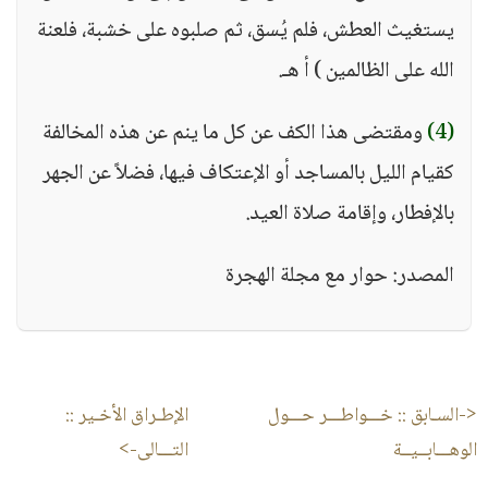
يستغيث العطش، فلم يُسق، ثم صلبوه على خشبة، فلعنة
الله على الظالمين ) أ هـ.
(4)
ومقتضى هذا الكف عن كل ما ينم عن هذه المخالفة
كقيام الليل بالمساجد أو الإعتكاف فيها، فضلاً عن الجهر
بالإفطار، وإقامة صلاة العيد.
المصدر: حوار مع مجلة الهجرة
<-السـابق ::
خـــواطـــر حـــول
الإطـراق الأخـير
::
الوهـــابــيــة
التـــالى->