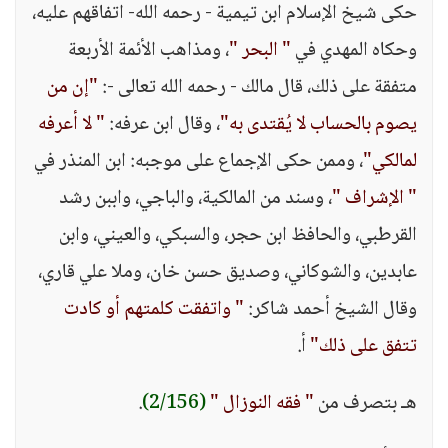
حكى شيخ الإسلام ابن تيمية - رحمه الله- اتفاقهم عليه،
وحكاه المهدي في
" البحر "
، ومذاهب الأئمة الأربعة
متفقة على ذلك، قال مالك - رحمه الله تعالى -:
"إن من
يصوم بالحساب لا يُقتدى به"
، وقال ابن عرفه:
" لا أعرفه
لمالكي"
، وممن حكى الإجماع على موجبه: ابن المنذر في
" الإشراف "
، وسند من المالكية، والباجي، واببن رشد
القرطبي، والحافظ ابن حجر، والسبكي، والعيني، وابن
عابدين، والشوكاني، وصديق حسن خان، وملا علي قاري،
وقال الشيخ أحمد شاكر:
" واتفقت كلمتهم أو كادت
تتفق على ذلك"
أ.
هـ بتصرف من
" فقه النوزال "
(2/156)
.