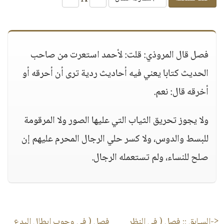
فصل قال المروذي: قلت: لأحمد استعرت من صاحب
الحديث كتابا يعني فيه أحاديث ردية ترى أن أحرقه أو
أخرقه قال: نعم.
ولا يجوز تحريق الثياب التي عليها الصور ولا المرقومة
للبسط والدوس، ولا كسر حلي الرجال المحرم عليهم إن
صلح للنساء، ولم تستعمله الرجال.
<-السـابق ::
فصل ( في النظر
فصل ( في وجوب إبطال البدع