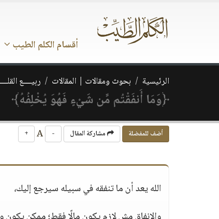
أقسام الكلم الطيب
الرئيسية
بحوث ومقالات | المقالات
ربيــــع القلـــ
﴿وَمَا أَنفَقْتُم مِّن شَيْءٍ فَهُوَ يُخْلِفُهُ﴾
A
أضف للمفضلة
مشاركة المقال
-
+
الله يعد أن ما تنفقه في سبيله سيرجع إليك،
والإنفاق مش لازم يكون مالًا فقط؛ ممكن يكون وق