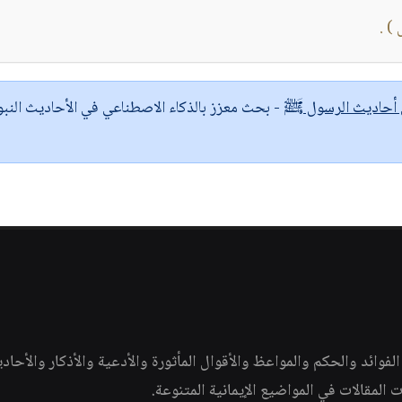
) .
ى أحاديث الرسول ﷺ
- بحث معزز بالذكاء الاصطناعي في الأحاديث النبو
وائد والحكم والمواعظ والأقوال المأثورة والأدعية والأذكار والأحاد
ات المقالات في المواضيع الإيمانية المتنوعة.