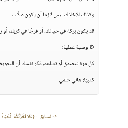
وكذلك الإخلاف ليس لازما أن يكون مالًا…
قد يكون بركة في حياتك، أو فرجًا في كربك، أو 
⚙️ وصية عملية:
كل مرة تتصدق أو تساعد، ذكّر نفسك أن التعويض 
كتبها: هاني حلمي
<-السـابق ::
﴿فَلَا تَغُرَّنَّكُمُ الْحَيَاةُ ا