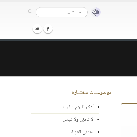
موضوعــات مختــارة
أذكار اليوم والليلة
لا تحزن ولا تيأس
منتقى الفوائد