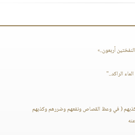
لنفختين أربعون..»
لماء الراكد.."
بهم ( في وعظ القصاص ونفعهم وضررهم وكذبهم
عنه