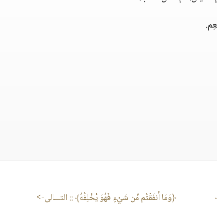
ِم.
﴾
﴿وَمَا أَنفَقْتُم مِّن شَيْءٍ فَهُوَ يُخْلِفُهُ﴾
:: التـــالى->