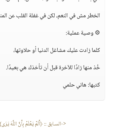
الخطر مش في النعم، لكن في غفلة القلب عن المنع
⚙️ وصية عملية:
كلما زادت عليك مشاغل الدنيا أو حلاوتها،
خُذ منها زادًا للآخرة قبل أن تأخذك هي بعيدًا.
كتبها: هاني حلمي
<-السـابق ::
﴿أَلَمْ يَعْلَمْ بِأَنَّ اللَّهَ يَرَى