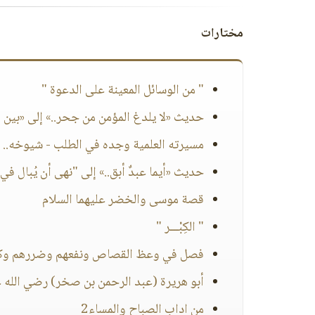
مختارات
" من الوسائل المعينة على الدعوة "
حديث «لا يلدغ المؤمن من جحر..» إلى «بين ا
مسيرته العلمية وجده في الطلب - شيوخه..
حديث «أيما عبدٌ أبق..» إلى "نهى أن يُبال في ا
قصة موسى والخضر عليهما السلام
" الكِبْـــر "
فصل في وعظ القصاص ونفعهم وضررهم وكذ
أبو هريرة (عبد الرحمن بن صخر) رضي الله 
من اداب الصباح والمساء2