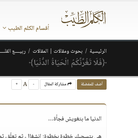
أقسام الكلم الطيب
الرئيسية
بحوث ومقالات | المقالات
ربيــــع القلـــ
﴿فَلَا تَغُرَّنَّكُمُ الْحَيَاةُ الدُّنْيَا﴾
A
أضف للمفضلة
مشاركة المقال
-
+
الدنيا ما بتغويش فجأة…
هي بتسحبك خطوة بخطوة: انشغال، ثم تعلّق، ثم 