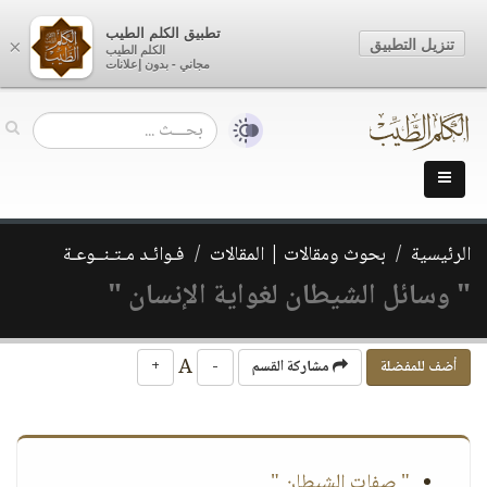
تطبيق الكلم الطيب
تنزيل التطبيق
×
الكلم الطيب
مجاني - بدون إعلانات
الرئيسية
بحوث ومقالات | المقالات
فـوائـد مـتـنــوعـة
" وسائل الشيطان لغواية الإنسان "
A
أضف للمفضلة
مشاركة القسم
-
+
" صفات الشيطان "