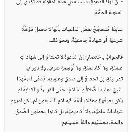
- أنَّ تركَ الدَّعوةِ بسببِ مثلِ هذه المقولةِ قد تُؤدِّي إلى
العقوبةِ العامَّةِ.
سابعًا: تَتحجَّجُ بعضُ الدَّاعياتِ بأنَّها لا تحملُ مُؤهَّلًا
شرعيًّا، أو شهادةً جامعيَّةً، ونحوَ ذلك.
فالجوابُ باختصارٍ: إنَّ الدَّعوةَ لا تحتاجُ إلى شهاداتٍ
علميَّةٍ، ولا أكاديميَّةٍ، ولا أَوْسِمةِ شرفٍ، ولا دوراتٍ
تدريبيَّةٍ، بل تحتاجُ إلى صدقٍ وعلمٍ بما يُدعَى له، فهذا
النَّبيُّ -عليه الصَّلاةُ والسَّلامُ- حتَّى القراءةُ والكتابةُ لم
يكن يعرفُها! وهؤلاء أئمّةُ الإسلامِ السَّابقون لم تكن لديهم
شهاداتٌ علميَّةٌ، ولا أكاديميَّةٌ، بل كانوا يحملون الصِّدقَ
والعلمَ، نَحسَبُهم واللهُ حَسِيبُهم.