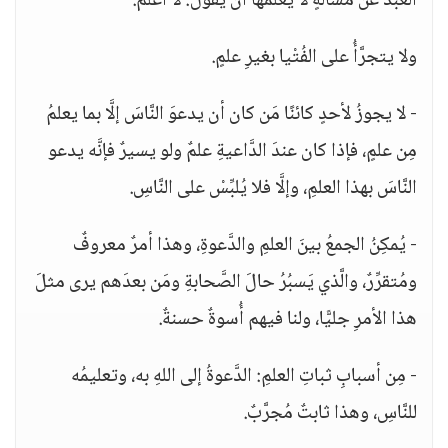
العبدُ عن مسألةٍ لا يعلمُها أن يقولَ: لا أعلمُ.
ولا يتجرَّأُ على الفُتْيا بغيرِ علمٍ.
- لا يجوزُ لأحدٍ كائنًا مَن كان أن يدعوَ النَّاسَ إلَّا بما يعلمُ
مِن علمٍ، فإذا كان عندَ الدَّاعيةِ علمٌ ولو يسيرٌ فإنَّه يدعو
النَّاسَ بهذا العلمِ، وإلَّا فلا يُلبِّسْ على النَّاسِ.
- يُمكِنُ الجمعُ بينَ العلمِ والدَّعوةِ، وهذا أمرٌ معروفٌ
ومُتقرِّرٌ، والَّذي يَسبُرُ حالَ الصَّحابةِ ومَن بعدَهم يرى مثلَ
هذا الأمرِ جليًّا، ولنا فيهم أُسوةٌ حسنةٌ.
- مِن أسبابِ ثباتِ العلمِ: الدَّعوةُ إلى اللهِ به، وتعليمُه
للنَّاسِ، وهذا ثابتٌ مُجرَّبٌ.