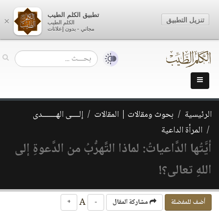
تطبيق الكلم الطيب
تنزيل التطبيق
×
الكلم الطيب
مجاني - بدون إعلانات
الرئيسية
بحوث ومقالات | المقالات
إلــــى الهـــــــدى
المرأة الداعية
أيَّتُها الدَّاعياتُ: لماذا التَّهرُّبُ من الدَّعوةِ إلى
اللهِ تعالى؟!
A
أضف للمفضلة
مشاركة المقال
-
+