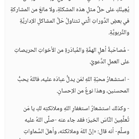
يُعِينُكِ على حلِّ مثلِ هذه المشكلةِ، ولا مانعَ من المشاركةِ
في بعضِ الدَّوراتِ الَّتي تتناولُ حَلَّ المشاكلِ الإداريَّةِ
والتَّربويَّةِ.
- مُصاحَبةُ أهلِ الهمَّةِ والمُبادَرةِ من الأخواتِ الحريصاتِ
على العملِ الدَّعويِّ.
- استشعارُ محبّةِ اللهِ لمَن يدلُّ عبادَه عليه، فاللهُ يحبُّ
المحسنين، وهذا نوعٌ من الإحسانِ.
- وكذلك استشعارُ استغفارِ اللهِ وملائكتِه لكِ يا مَن
تُعلِّمِينَ النَّاسَ الخيرَ؛ فقد جاء عنه -صلَّى اللهُ عليه
وسلَّم- أنه قال: «إنَّ اللهَ وملائكتَه، وأهلَ السَّماواتِ