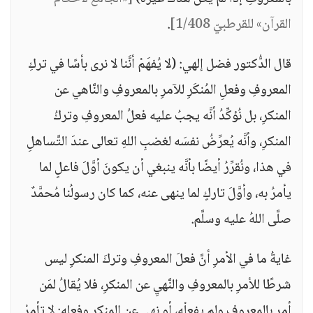
القرآن» للقرطبيّ 1/408]
.
قال الدُّكتور فضل إلهي: (لا يُفهَمْ أنَّنا لا نرى بأسًا في تركِ
المعروفِ وفعلِ المُنكَرِ للآمرِ بالمعروفِ والنَّاهي عن
المنكرِ، بل نُؤكِّدُ أنَّه يجبُ عليه فعلُ المعروفِ وتركُ
المنكرِ، وأنَّه يُعرِّضُ نفسَه لغضبِ اللهِ تعالى عندَ التَّساهلِ
في هذا، ونُقرِّرُ أيضًا بأنَّه ينبغي أن يكونَ أوَّلَ فاعلٍ لما
يأمرُ به، وأوَّلَ تاركٍ لما ينهى عنه، كما كان رسولُنا مُحمَّدٌ
صلَّى اللهُ عليه وسلَّم.
غايةُ ما في الأمرِ أنَّ فعلَ المعروفِ وتركَ المنكرِ ليس
شرطًا للأمرِ بالمعروفِ والنَّهيِ عن المنكرِ، فلا يُقالُ لمَن
أمر بالمعروفِ ولم يفعلْه، أو نهى عن المنكرِ وفعله: لا تأمرْ