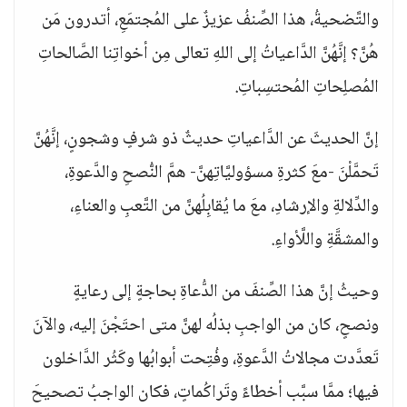
والتَّضحيةُ، هذا الصِّنفُ عزيزٌ على المُجتمَعِ، أتدرون مَن
هُنَّ؟ إنَّهُنَّ الدَّاعياتُ إلى اللهِ تعالى مِن أخواتِنا الصَّالحاتِ
المُصلِحاتِ المُحتسِباتِ.
إنَّ الحديثَ عن الدَّاعياتِ حديثٌ ذو شرفٍ وشجونٍ، إنَّهُنَّ
تَحمَّلْنَ -معَ كثرةِ مسؤوليَّاتِهنَّ- همَّ النُّصحِ والدَّعوةِ،
والدِّلالةِ والإرشادِ، معَ ما يُقابِلُهنَّ من التَّعبِ والعناءِ،
والمشقَّةِ واللَّأواءِ.
وحيثُ إنَّ هذا الصِّنفَ من الدُّعاةِ بحاجةٍ إلى رعايةٍ
ونصحٍ، كان من الواجبِ بذلُه لهنَّ متى احتَجْنَ إليه، والآنَ
تَعدَّدت مجالاتُ الدَّعوةِ، وفُتِحت أبوابُها وكَثُر الدَّاخلون
فيها؛ ممَّا سبَّب أخطاءً وتَراكُماتٍ، فكان الواجبُ تصحيحَ