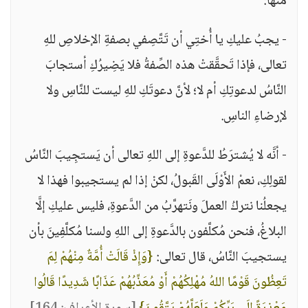
منها:
- يجبُ عليكِ يا أُختِي أن تَتَّصِفي بصفةِ الإخلاصِ للهِ
تعالى، فإذا تَحقَّقتْ هذه الصِّفةُ فلا يَضِيرُكِ أستجابَ
النَّاسُ لدعوتِكِ أم لا؛ لأنَّ دعوتَكِ للهِ ليست للنَّاسِ ولا
لإرضاءِ الناسِ.
- أنَّه لا يُشترَطُ للدَّعوةِ إلى اللهِ تعالى أن يَستجِيبَ النَّاسُ
لقولِكِ، نعمْ الأَوْلَى القَبولُ، لكنْ إذا لم يستجيبوا فهذا لا
يجعلُنا نتركُ العملَ ونَتهرَّبُ من الدَّعوةِ، فليس عليكِ إلَّا
البلاغُ، فنحن مُكلَّفون بالدَّعوةِ إلى اللهِ ولسنا مُكلَّفِينَ بأن
يستجيبَ النَّاسُ، قال تعالى:
{وَإِذْ قَالَتْ أُمَّةٌ مِنْهُمْ لِمَ
تَعِظُونَ قَوْمًا اللهُ مُهْلِكُهُمْ أَوْ مُعَذِّبُهُمْ عَذَابًا شَدِيدًا قَالُوا