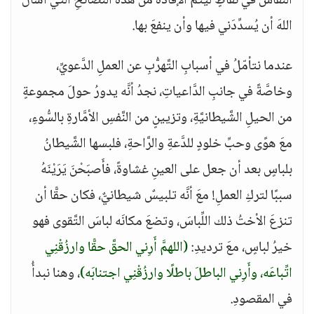
النِّقاشُ في نقاطٍ ليتمَّ الإفادةُ من هذه النَّصائحِ الَّتي أسألُ
اللهَ أن يُسدِّدَني فيها وأن ينفعَ بها.
عندما نتأمّلُ في أسبابِ التَّهرُّبِ عن العملِ الدَّعويِّ،
وخاصَّةً في جانبِ الدَّاعياتِ، نجدُ أنَّه يدورُ حولَ مجموعةٍ
من الحيلِ الشَّيطانيَّةِ، وتزيينٍ من النَّفسِ الأمَّارةِ بالسُّوءِ،
معَ هوًى وحبِّ خلودٍ للدَّعةِ والرَّاحةِ، فلبسها الشَّيطانُ
بلباسٍ بعد أن جعل على العينِ غشاوةً، فأَصبَحْنَ يَرَيْنَهُ
سببًا لتركِ العملِ! معَ أنَّه تلبيسٌ شيطانيٌّ، فكان حقًّا أن
تنزعَ الأختُ ذلك اللِّباسَ، وتضعَ مكانَه لباسَ التَّقوى فهو
خيرُ لباسٍ، معَ ترديدِ:
(اللهمَّ أَرِني الحقَّ حقًّا وارزُقْنِي
اتِّباعَه، وأَرِني الباطلَ باطلًا وارزُقْنِي اجتنابَه)
، وهنا نبدأُ
في المقصودِ.