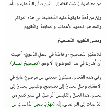
من معناه ولا يُنسَبُ لفظُه إلى النَّبيِّ صلَّى اللهُ عليه وسلَّم.
وإنَّ من أهمِّ ما يقومُ عليه التَّخطيطُ في هذه المراكزِ
والمعاهدِ: تحديدَ الأهدافِ، والمُتابَعةَ، والتَّقويمَ.
ومعنى التَّقويمِ: التَّصحيحُ.
فلأهمِّيَّةِ التَّصحيحِ -وخاصَّةً في العملِ الدَّعويِّ- أحببتُ
أن أُشارِكَ في هذا الموضوعِ؛ أَلَا وهو:
(تصحيحُ المسارِ)
.
وفي هذه العُجالةِ، سيكونُ حديثي عن موضوعٍ غايةٍ في
الأهمِّيَّةِ، وخللٍ يحتاجُ إلى تصحيحٍ، وتلبيسٍ يحتاجُ إلى
تجليةٍ، هذا الخللُ والتَّلبيسُ أثَّر سلبًا في سيرِ كثيرٍ من
الدَّاعياتِ إلى اللهِ تعالى، إنَّه:
(تَهرُّبُ بعضِ الدَّاعياتِ عن