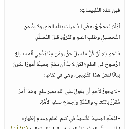
فمِن هذه التَّلبيساتِ:
أوَّلًا: تَتحجَّجُ بعضُ الدَّاعياتِ بقِلّةِ العلمِ، ولا بدَّ من
التَّحصيلِ وطلبِ العلمِ والتَّزوُّدِ قبلَ التَّصدُّرِ.
فالجوابُ: أنَّ كُلَّ ما قيلَ حقٌّ، ومَن مِنَّا يَدَّعِي أنَّه قد بلغ
الرُّسوخَ في العلمِ؟ لكنْ لا بدَّ أن نعلمَ جميعًا أمورًا تكونُ
بيانًا لمثلِ هذا التَّلبيسِ، وهي في نقاطٍ:
- لا يجوزُ لأحدٍ أن يقولَ على اللهِ بغيرِ علمٍ، وهذا أمرٌ
مُقرَّرٌ بالكتابِ والسُّنَّةِ وإجماعِ سلفِ الأُمَّةِ.
- لِيُعْلَمِ الوعيدُ الشَّديدُ في كتمِ العلمِ وعدمِ إظهارِه