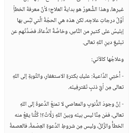
غيرِها، وهذا الشُّعورُ هو بدايةُ العلاجِ؛ لأنَّ معرفةَ الخطأِ
أوَّلُ درجاتِ علاجِه، لكن هذه هي الحجّةُ الَّتي لبَّس بها
إبليسُ على كثيرٍ من النَّاسِ، وخاصَّةً الدُّعاةَ، فصَدَّتْهم عن
تبليغِ دينِ اللهِ تعالى.
وعلاجُها كالآتي:
- أُختِي الدَّاعيةَ: عليكِ بكثرةِ الاستغفارِ، والتَّوبةِ إلى اللهِ
تعالى مِن أيِّ ذنبٍ تَقترِفِينَه.
- إنَّ وجودَ الذُّنوبِ والمعاصي لا تمنعُ الدَّعوةَ إلى اللهِ
تعالى، فمَن مِنَّا ليس بينَه وبينَ اللهِ زلَّاتٌ؟! كُلُّنا يقعُ منه
الخطأُ والزَّللُ، وليس مِن شروطِ الدَّعوةِ العِصْمةُ، فالعصمةُ