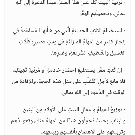
- تربيةُ البيتِ كُلِّه على هذا المبدأِ، مبدأِ الدَّعوةِ إلى اللهِ
تعالى، وتحميلُهم الهمَّ.
- استخدامُ الآلاتِ الحديثةِ الَّتي مِن شأنِها المُساعَدةُ في
إنجازِ كثيرٍ من المهامِّ المنزليَّةِ في وقتٍ قصيرٍ؛ كآلاتِ
الغسيلِ والتَّنظيفِ السَّريعةِ، وغيرِها.
- إنْ كُنتِ ممَّن يستطيعُ إحضارَ خادمةٍ أو مُربِّيةٍ تُعِينُكِ؛
فلا مانعَ لأجلِ التَّغلُّبِ على مثلِ هذه الحجّةِ، والإفادةِ من
الوقتِ في الدَّعوةِ إلى اللهِ تعالى.
- توزيعُ المهامِّ وأعمالِ البيتِ على الأولادِ مِن البنينَ
والبناتِ، بحيثُ يَحمِلُون شيئًا من المهامِّ عنكِ، وتعويدُهم
وتربيتُهم على الاهتمامِ بأنفسهمِ وببيتِهم.