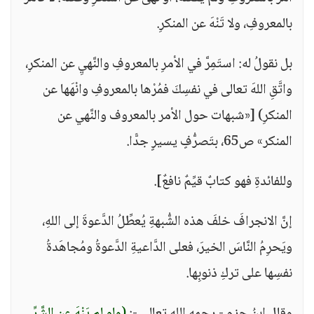
بالمعروفِ، ولا تَنْهَ عن المنكرِ.
بل نقولُ له: استَمِرَّ في الأمرِ بالمعروفِ والنَّهيِ عن المنكرِ،
واتَّقِ اللهَ تعالى في نفسِكَ فمُرْها بالمعروفِ وانْهَها عن
المنكرِ) [«شبهات حول الأمر بالمعروف والنَّهي عن
المنكر» ص65، بتَصرُّفٍ يسيرٍ جدًّا.
وللفائدةِ فهو كتابٌ قيِّمٌ نافعٌ].
إنَّ الانجرافَ خلفَ هذه الشُّبهةِ يُعطِّلُ الدَّعوةَ إلى اللهِ،
ويَحرِمُ النَّاسَ الخيرَ، فعلى الدَّاعيةِ الدَّعوةُ ومُجاهَدةُ
نفسِها على تركِ ذنوبِها.