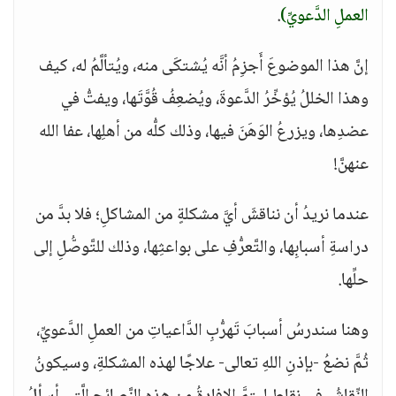
العملِ الدَّعويِّ)
.
إنَّ هذا الموضوعَ أَجزِمُ أنَّه يُشتكَى منه، ويُتألَّمُ له، كيف
وهذا الخللُ يُؤخِّرُ الدَّعوةَ، ويُضعِفُ قُوَّتَها، ويفتُّ في
عضدِها، ويزرعُ الوَهَنَ فيها، وذلك كلُّه من أهلِها، عفا الله
عنهنَّ!
عندما نريدُ أن نناقشَ أيَّ مشكلةٍ من المشاكلِ؛ فلا بدَّ من
دراسةِ أسبابِها، والتَّعرُّفِ على بواعثِها، وذلك للتَّوصُّلِ إلى
حلِّها.
وهنا سندرسُ أسبابَ تَهرُّبِ الدَّاعياتِ من العملِ الدَّعويِّ،
ثُمَّ نضعُ -بإذنِ اللهِ تعالى- علاجًا لهذه المشكلةِ، وسيكونُ