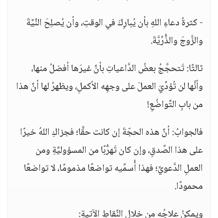
- كثرةُ دعاءِ اللهِ بأن يُبارِكَ في الوقتِ، وأن يُصلِحَ النِّيَّةَ
والزَّوجَ والذُّرِّيَّةَ.
ثالثًا: تَتحجَّجُ بعضُ الدَّاعياتِ بأنَّ غيرَها أفضلُ منها،
وأنَّها لن تُؤدِّيَ العملَ على وجهِه الأكملِ، ويظهرُ لها أنَّ هذا
من بابِ التَّواضُعِ!
فالجوابُ: أنَّ هذه الحجّةَ إن كانت حقًّا؛ فجزاكِ اللهُ خيرًا
على هذا الصِّدقِ، وإن كان تَهرُّبًا من المسؤوليَّةِ ومن
العملِ الدَّعويِّ؛ فهذا أُسمِّيه تواضعًا مذمومًا، لا تواضعًا
محمودًا.
ويمكنُ علاجُه من خلالِ النِّقاطِ الآتيةِ: