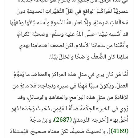
في هذا الزَّمنِ؛ لأنَّ جميعَ ما يُطرَحُ هو صياغةٌ جديدةٌ
عصريَّةٌ لمُواكَبةِ الواقعِ في ظلِّ التَّغيُّراتِ الحديثةِ دونَ
مُخالَفاتٍ شرعيَّةٍ، وإلَّا فطريقةُ الدَّعوةِ وأساسيَّاتُها وفقهُها
قد أسَّسه نبيُّنا -صلَّى اللهُ عليه وسلَّم- وصحبُه الكرامُ،
وأئمَّتُنا من علمائِنا الأعلامِ، لكنْ لضعفِ اهتمامِنا بهديِ
سلفِنا كان الضَّعفُ واضحًا والخللُ بيِّنًا.
أمَّا مَن كان يرى في مثلِ هذه المراكزِ والمعاهدِ ما يُقوِّمُ
العملَ، ويكونُ سببًا مُهِمًّا في سيرِه ونجاحِه؛ فلا مانعَ من
الإفادةِ من مثلِ هذه البرامجِ والمعاهدِ والوسائلِ، وقد
رُوِي في الخبرِ:«الحِكْمةُ ضَالَّةُ المُؤمِنِ، فحَيثُ وَجَدَها فهو
أَحَقُّ بها» [أخرجه التِّرمذيُّ
(2687)
، وابنُ ماجَهْ
(4169)
]، والحديثُ ضعيفُ لكنَّ معناه صحيحٌ، فيُستفادُ