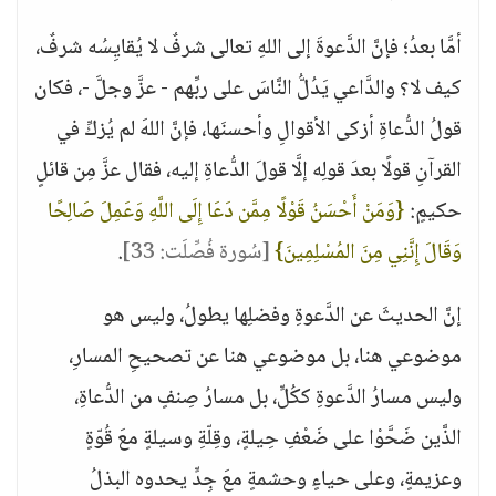
أمَّا بعدُ؛ فإنَّ الدَّعوةَ إلى اللهِ تعالى شرفٌ لا يُقايِسُه شرفٌ،
كيف لا؟ والدَّاعي يَدُلُّ النَّاسَ على ربِّهم - عزَّ وجلَّ -، فكان
قولُ الدُّعاةِ أزكى الأقوالِ وأحسنَها، فإنَّ اللهَ لم يُزكِّ في
القرآنِ قولًا بعدَ قولِه إلَّا قولَ الدُّعاةِ إليه، فقال عزَّ مِن قائلٍ
حكيمٍ:
{وَمَنْ أَحْسَنُ قَوْلًا مِمَّن دَعَا إِلَى اللَّهِ وَعَمِلَ صَالِحًا
وَقَالَ إِنَّنِي مِنَ المُسْلِمِينَ}
[سُورة فُصِّلَت: 33]
.
إنَّ الحديثَ عن الدَّعوةِ وفضلِها يطولُ، وليس هو
موضوعي هنا، بل موضوعي هنا عن تصحيحِ المسارِ،
وليس مسارُ الدَّعوةِ ككُلٍّ، بل مسارُ صِنفٍ من الدُّعاةِ،
الذَّين ضَحَّوْا على ضَعْفِ حِيلةٍ، وقِلّةِ وسيلةٍ معَ قُوّةٍ
وعزيمةٍ، وعلى حياءٍ وحشمةٍ معَ جِدٍّ يحدوه البذلُ