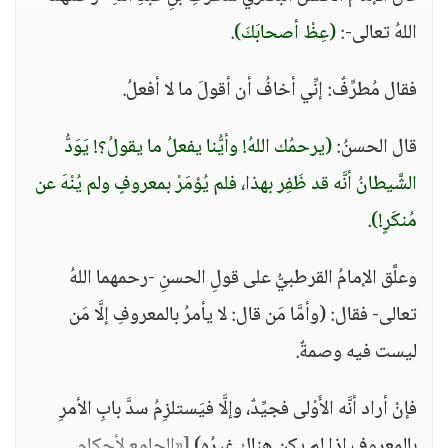
اللهُ تعالى-:
(عِظْ أصحابَكَ)
.
فقال مُطرِّفٌ: إنِّي أخافُ أن أقولَ ما لا أفعلُ.
قال الحسنُ:
(يرحمُك اللهُ! وأيُّنا يفعلُ ما يقولُ؟! يَوَدُّ
الشَّيطانُ أنَّه قد ظَفِر بهذا، فلم يُؤمَرْ بمعروفٍ ولم يُنْهَ عن
مُنكَرٍ!)
.
وعلَّق الإمامُ القرطبيُّ على قولِ الحسنِ -رحمهما اللهُ
تعالى- فقال: (وأمَّا مَن قال: لا يأمرُ بالمعروفِ إلَّا مَن
ليست فيه وصمةٌ.
فإنْ أراد أنَّه الأَوْلى فجيِّدٌ، وإلَّا فيَستلزِمُ سدَّ بابِ الأمرِ
بالمعروفِ إذا لم يكن هناك غيرُه)
[«الجامع لأحكام