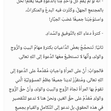
- أنَّه لو لم يَقُمْ كُلُّ واحدٍ مِنَّا بالدَّعوةِ فيما يعلمُ؛ لحَلَّ
بالمجتمعِ الجهلُ، وكَثُرت فيه البدعُ والمنكراتُ،
واستَوْجَبْنا جميعًا غضبَ الجبَّارِ!
- كثرةُ دعاءِ اللهِ بالتَّوفيقِ والسَّدادِ.
ثانيًا: تَتحجَّجُ بعضُ الدَّاعياتِ بكثرةِ مهامِّ البيتِ والزَّوجِ
والولدِ، وأنَّها لا تستطيعُ معَها الدَّعوةَ إلى اللهِ تعالى.
فالجوابُ: أنَّ على المرأةِ واجباتٍ مُقدَّمةً على الدَّعوةِ إلى
اللهِ تعالى، ومُتقرِّرٌ لدينا جميعًا عِظمُ المسؤوليَّةِ الَّتي
تقومُ بها المرأةُ تجاهَ الزَّوجِ والبيتِ والولدِ، وأنَّ حقَّ الزَّوجِ
والولدِ مُقدَّمٌ على حقِّ الغيرِ، ونحنُ هنا لا ندعو للتَّقصيرِ
في هذه الحقوقِ، بل ندعو إلى التَّكاملِ والقيامِ بجميعِ