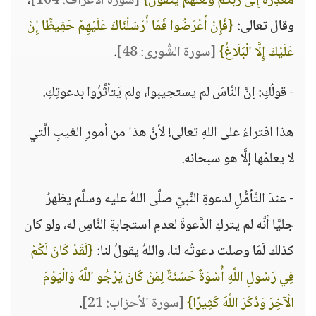
مَعْذِرَةً إِلَى رَبِّكُمْ وَلَعَلَّهُمْ يَتَّقُونَ}
[سورة الأعراف: 164]
،
وقال تعالى:
{فَإِنْ أَعْرَضُوا فَمَا أَرْسَلْنَاكَ عَلَيْهِمْ حَفِيظًا إِنْ
عَلَيْكَ إِلَّا الْبَلَاغُ}
[سورة الشُّورى: 48]
.
- قولُكِ: إنَّ النَّاسَ لم يستجيبوا، ولم يَتأثَّرُوا بدعوتِكِ.
هذا افتراءٌ على اللهِ تعالى! لأنَّ هذا من أمورِ الغيبِ الَّتي
لا يعلمُها إلَّا هو سبحانه.
- عندَ التَّأمُّلِ لدعوةِ النَّبيِّ صلَّى اللهُ عليه وسلَّم يظهرُ
جليًّا أنَّه لم يتركِ الدَّعوةَ لعدمِ استجابةِ النَّاسِ له، ولو كان
كذلك لَمَا وصلت دعوتُه لنا، واللهُ يقولُ لنا:
{لَقَدْ كَانَ لَكُمْ
فِي رَسُولِ اللَّهِ أُسْوَةٌ حَسَنَةٌ لِمَنْ كَانَ يَرْجُو اللَّهَ وَالْيَوْمَ
الْآخِرَ وَذَكَرَ اللَّهَ كَثِيرًا}
[سورة الأحزاب: 21]
.