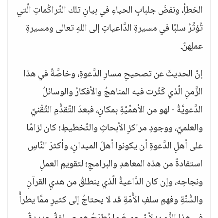
الخطأِ، ونفضَ جلبابِ الحياءِ في بيانِ تلك التَّراكُماتِ الَّتي
تُؤثِّرُ سلبًا في مسيرةِ الدَّاعياتِ إلى اللهِ تعالى ومسيرةِ
عملِهنَّ.
إنَّ الحديثَ عن تصحيحِ مسارِ الدَّعوةِ، وخاصَّةً في هذا
الزَّمنِ الَّذي كَثُرت فيه المناهجُ والأفكارُ والوسائلُ
الدَّعويَّةُ - لهو من الأهمِّيَّةِ بمكانٍ، فبعدَ التَّقدُّمِ التِّقْنيِّ
والعلميِّ، ووجودِ مراكزِ الأبحاثِ والتَّخطيطِ؛ كان لزامًا
على أهلِ الدَّعوةِ أن يكونوا أهلَ الميدانِ، وأكثرَ النَّاسِ
استفادةً من هذه المعاهدِ والبرامجِ؛ لتقويمِ العملِ
ونجاحِه، وإن كان الدَّاعيةُ الَّذي ينطلقُ من هديِ القرآنِ
والسُّنَّةِ وفهمِ سلفِ الأُمّةِ قد لا يحتاجُ إلى كثيرٍ ممَّا يطرأُ