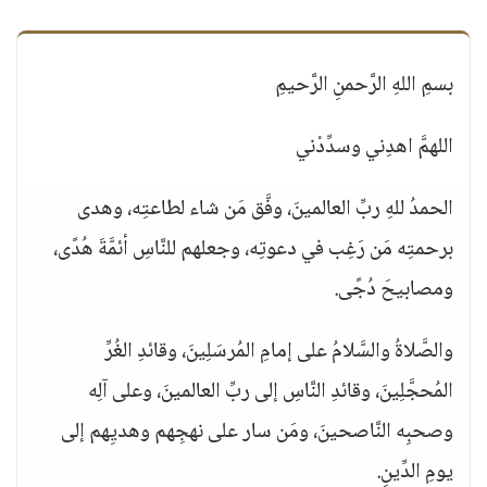
بسمِ اللهِ الرَّحمنِ الرَّحيمِ
اللهمَّ اهدِني وسدِّدْني
الحمدُ للهِ ربِّ العالمينَ، وفَّق مَن شاء لطاعتِه، وهدى
برحمتِه مَن رَغِب في دعوتِه، وجعلهم للنَّاسِ أئمَّةَ هُدًى،
ومصابيحَ دُجًى.
والصَّلاةُ والسَّلامُ على إمامِ المُرسَلِينَ، وقائدِ الغُرِّ
المُحجَّلِينَ، وقائدِ النَّاسِ إلى ربِّ العالمينَ، وعلى آلِه
وصحبِه النَّاصحينَ، ومَن سار على نهجِهم وهديِهم إلى
يومِ الدِّينِ.