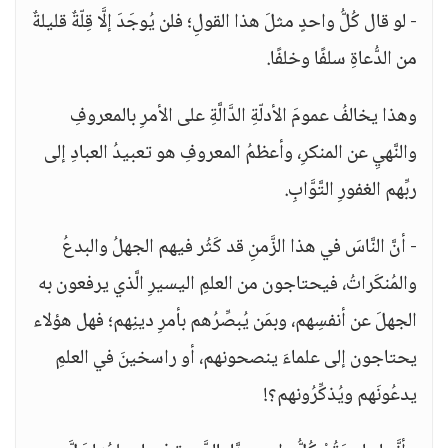
- لو قال كُلُّ واحدٍ مثلَ هذا القولِ؛ فلن يُوجَدَ إلَّا قِلّةٌ قليلةٌ
من الدُّعاةِ سلفًا وخلفًا.
وهذا يخالفُ عمومَ الأدلّةِ الدَّالَّةِ على الأمرِ بالمعروفِ
والنَّهيِ عن المنكرِ، وأعظمُ المعروفِ هو تعبيدُ العبادِ إلى
ربِّهم الغفورِ التَّوَّابِ.
- أنَّ النَّاسَ في هذا الزَّمنِ قد كَثُر فيهم الجهلُ والبدعُ
والمُنكَراتُ، فيحتاجون من العلمِ اليسيرِ الَّذي يرفعون به
الجهلَ عن أنفسِهم، وبمَن يُبصِّرُهم بأمرِ دينِهم؛ فهل هؤلاء
يحتاجون إلى علماءَ ينصحونهم، أو راسخينَ في العلمِ
يدعُونَهم ويُذكِّرُونهم؟!