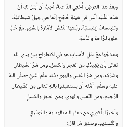
وبعدَ هذا العرضِ، أُختِي الدَّاعيةَ، أُحِبُّ أن أُبيِّنَ لكِ أنَّ
هذه الشُّبَهَ الَّتي في هيئةِ حُجَجٍ إنَّما هي حِيلٌ شيطانيَّةٌ،
وتلبيساتٌ إبليسيَّةٌ، زيَّنتها النَّفسُ الأمَّارةُ بالسُّوءِ، معَ حُبِّ
خلودٍ للرَّاحةِ والدَّعةِ.
وعلاجُها معَ بذلِ الأسبابِ هو في الانطراحِ بينَ يديِ اللهِ
تعالى بأن يُعِيذَكِ من العجزِ والكسلِ، ومن شرِّ الشِّيطانِ
وشَرَكِه، ومِن شرِّ النَّفسِ والهوى؛ فقد علَّم النَّبيُّ -صلَّى اللهُ
عليه وسلَّم- أُمَّتَه أن يستعيذوا باللهِ تعالى مِن الشَّيطانِ
الرَّجيمِ، ومن النَّفسِ والهوى، ومن العجزِ والكسلِ.
وأخيرًا: أَكثِرِي من دعاءِ اللهِ بالهدايةِ والتَّوفيقِ
والتَّسديدِ، وصدق مَن قال: