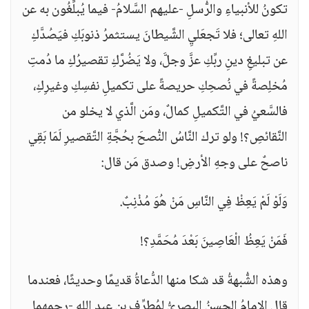
تكونُ للأنبياءِ والرُّسلِ -عليهم السَّلامُ- فيما يُبلِّغُون به عن
اللهِ تعالى؛ فلا تَجعَليِ الشَّيطانَ يستثمرُ ذنوبَكِ فيَصُدَّكِ
عن تبليغِ دينِ ربِّكِ عزَّ وجلَّ، ولا يَضُرَّكِ تقصيرُكِ ما دُمتِ
مُخلِصةً في نُصحِكِ حريصةً على تكميلِ نفسِكِ وغيرِكِ،
فالسَّعيُ في التَّكميلِ كمالٌ، ومَن الَّذي لا يخلو من
النَّقائصِ؟! ولو ترك النَّاسُ النُّصحَ بحُجَّةِ التَّقصيرِ لَمَا بَقِي
ناصحٌ على وجهِ الأرضِ! وصدق مَن قال:
وَلَوْ لَمْ يَعِظْ فِي النَّاسِ مَنْ هُوَ مُذْنِبٌ.
فَمَنْ يَعِظُ الْعَاصِينَ بَعْدَ مُحَمَّدِ؟!
وهذه الشُّبهةُ قد شكا منها الدُّعاةُ قديمًا وحديثًا، فعندما
قال الإمامُ الحسنُ البصريُّ لمُطرِّفِ بنِ عبدِ اللهِ -رحمهما