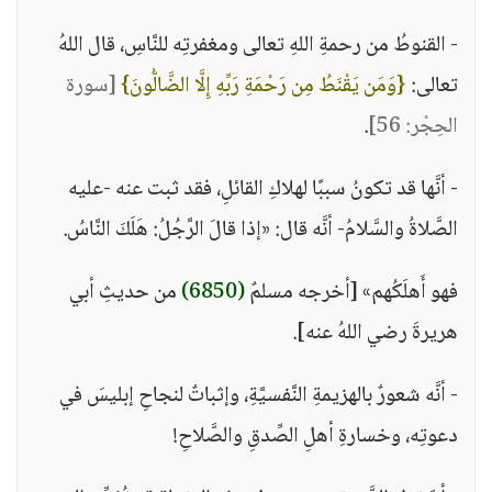
- القنوطُ من رحمةِ اللهِ تعالى ومغفرتِه للنَّاسِ، قال اللهُ
تعالى:
{وَمَن يَقْنَطُ مِن رَحْمَةِ رَبِّهِ إِلَّا الضَّالُّونَ}
[سورة
الحِجْر: 56]
.
- أنَّها قد تكونُ سببًا لهلاكِ القائلِ، فقد ثبت عنه -عليه
الصَّلاةُ والسَّلامُ- أنَّه قال: «إذا قالَ الرَّجُلُ: هَلَكَ النَّاسُ.
فهو أَهلَكُهم» [أخرجه مسلمٌ
(6850)
من حديثِ أبي
هريرةَ رضي اللهُ عنه].
- أنَّه شعورٌ بالهزيمةِ النَّفسيَّةِ، وإثباتٌ لنجاحِ إبليسَ في
دعوتِه، وخسارةِ أهلِ الصِّدقِ والصَّلاحِ!