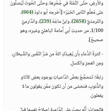
والأرضِ، حتَّى النَّمْلةَ في جُحْرِها، وحتَّى الحُوتَ لَيُصلُّونَ
على مُعلِّمِ النَّاسِ الخَيْرَ» [أخرجه أبو داودَ
(664)
،
والتِّرمذيُّ
(2658)
، وابنُ ماجَهْ
(239)
، والدَّارميُّ
1/100، من حديثِ أبي أُمامةَ الباهليِّ وغيرِه، وهو
صحيحٌ].
- كثرةُ الدُّعاءِ بأن يُعِيذَكِ اللهُ من شرِّ النَّفْسِ والشَّيطانِ،
ومِن العجزِ والكسلِ.
رابعًا: تَتحجَّجُ بعضُ الدَّاعياتِ بوجودِ بعضِ الآثامِ
والذُّنوبِ، فتخشى من أن تكونَ ممَّن يقولون ما لا
يفعلونَ.
فالجوابُ: أنَّه يجبُ على الدَّاعيةِ إصلاحُ نفسِها قبلَ