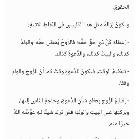
الحقوقِ.
ويكونُ إزالةُ مثلِ هذا التَّلبيسِ في النِّقاطِ الآتيةِ:
- إعطاءُ كُلِّ ذي حقٍّ حقَّه؛ فالزَّوجُ يُعطَى حقَّه، والولدُ
كذلك، والبيتُ كذلك، والدَّعوةُ كذلك.
- تنظيمُ الوقتِ، فيكونُ للدَّعوةِ وقتٌ كما أنَّ للزَّوجِ والولدِ
وقتًا.
- إقناعُ الزَّوجِ بعظمِ شأنِ الدَّعوةِ، وحاجةِ النَّاسِ إليها،
وبركتِها على البيتِ والولدِ؛ فمَن ترك شيئًا للهِ عوَّضَه اللهُ
خيرًا منه.