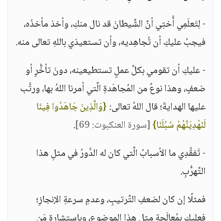
- لِتَعلَمِي أُختِي أنَّ الشَّيطانَ قد نال منكِ، وأخذ مأخذَه،
فيجبُ عليكِ أن تُجاهِديه، وأن تستعيذي باللهِ تعالى منه.
- عليكِ أن تقومي بكلِّ عملٍ تستطيعينه، دونَ تأخُّرٍ أو
ضعفٍ، وهذا نوعٌ من المُجاهَدةِ الَّتي أمرنا اللهُ بها، ورتَّب
عليها الهدايةَ؛ قال اللهُ تعالى:
{وَالَّذِينَ جَاهَدُوا فِينَا
لَنَهْدِيَنَّهُمْ سُبُلَنَا}
[سورة العنكبوت: 69]
.
- تَفقَّدِي ما الأسبابُ الَّتي كان له الدَّورُ في مثلِ هذا
التَّهرُّبِ.
فمثلًا إن كان لضعفِ التَّرتيبِ، وعدمِ سرعةِ الإنجازِ؛
فعليكِ بمُعالَجةِ مثلِ هذا الموضوعِ، وباستشارةِ مَن