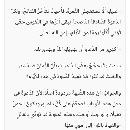
- عليكِ ألَّا تستعجلي الثَّمرةَ، فأحيانًا تتأخَّرُ النَّتائجُ، ولكنَّ
الدَّعوةَ الصَّادقةَ النَّاصحةَ يبقى أثرُها في النُّفوسِ حتَّى
تُؤتِيَ أُكُلَها يومًا من الأيَّامِ، بإذنِ اللهِ تعالى.
- أكثِرِي من الدُّعاءِ أن يهدِيَكِ اللهُ ويهديَ بك.
سادسًا: تَتحجَّجُ بعضُ الدَّاعياتِ بأنَّ الزَّمانَ قد فَسَد،
والخبثَ قد كَثُر؛ فلا تُفِيدُ الدَّعوةُ في هذه الأيَّامِ!!
والجوابُ: أنَّ هذه الشُّبهةَ مردودةٌ أصلًا؛ لأنَّ الدَّعوةَ في
مثلِ هذه الأوقاتِ تَتحتَّمُ على كُلِّ داعيةٍ، ويكونُ الحِملُ
ثقيلًا، والواجبُ أوجبَ، وهذه المقولةُ قد تُؤدِّي بالقائلِ
-والعياذُ باللهِ- إلى أمورٍ، منها: