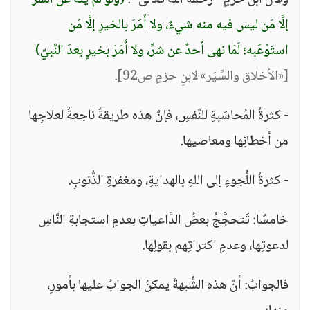
وقال ابنُ حزمٍ - رحمه الله تعالى -:
(ولو لم يَنْهَ عن الشَّرِّ
إلَّا مَن ليس فيه منه شيءٌ، ولا أَمَرَ بالخيرِ إلَّا مَن
استَوْعَبه؛ لَمَا نهى أحدٌ عن شرٍّ، ولا أَمَرَ بخيرٍ بعدَ النَّبيِّ)
[«الأخلاق والسِّيَر» لابنِ حزمٍ ص92]
.
- كثرةُ المُحاسَبةِ للنَّفسِ، فإنَّ هذه طريقةٌ ناجعةٌ لعلاجِها
من أخطائِها ومعاصيها.
- كثرةُ اللُّجوءِ إلى اللهِ بالهدايةِ، ومغفرةِ الذُّنوبِ.
خامسًا: تَتحجَّجُ بعضُ الدَّاعياتِ بعدمِ استجابةِ النَّاسِ
لدعوتِها، وعدمِ اكتراثِهم بقولِها.
فالجوابُ: أنَّ هذه الشُّبهةَ يمكنُ الجوابُ عليها بأمورٍ،