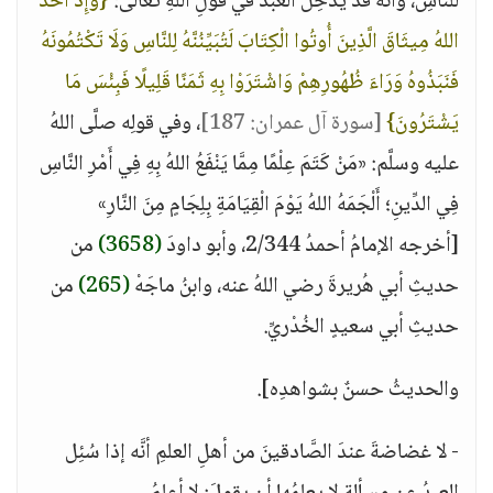
للنَّاسِ، وأنَّه قد يُدخِلُ العبدَ في قولِ اللهِ تعالى:
{وَإِذْ أَخَذَ
اللهُ مِيثَاقَ الَّذِينَ أُوتُوا الْكِتَابَ لَتُبَيِّنُنَّهُ لِلنَّاسِ وَلَا تَكْتُمُونَهُ
فَنَبَذُوهُ وَرَاءَ ظُهُورِهِمْ وَاشْتَرَوْا بِهِ ثَمَنًا قَلِيلًا فَبِئْسَ مَا
يَشْتَرُونَ}
[سورة آل عمران: 187]
، وفي قولِه صلَّى اللهُ
عليه وسلَّم: «مَنْ كَتَمَ عِلْمًا مِمَّا يَنْفَعُ اللهُ بِهِ فِي أَمْرِ النَّاسِ
فِي الدِّينِ؛ أَلْجَمَهُ اللهُ يَوْمَ الْقِيَامَةِ بِلِجَامٍ مِنَ النَّارِ»
[أخرجه الإمامُ أحمدُ 2/344، وأبو داودَ
(3658)
من
حديثِ أبي هُريرةَ رضي اللهُ عنه، وابنُ ماجَهْ
(265)
من
حديثِ أبي سعيدٍ الخُدْريِّ.
والحديثُ حسنٌ بشواهدِه].
- لا غضاضةَ عندَ الصَّادقينَ من أهلِ العلمِ أنَّه إذا سُئِل