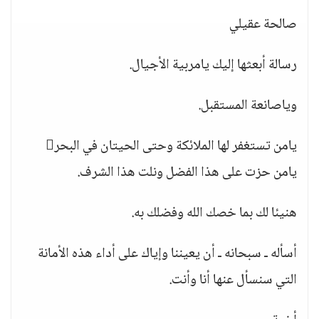
صالحة عقيلي
رسالة أبعثها إليك يامربية الأجيال.
وياصانعة المستقبل.
يامن تستغفر لها الملائكة وحتى الحيتان في البحر
يامن حزت على هذا الفضل ونلت هذا الشرف.
هنيئا لك بما خصك الله وفضلك به.
أسأله ـ سبحانه ـ أن يعيننا وإياك على أداء هذه الأمانة
التي سنسأل عنها أنا وأنت.