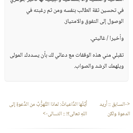
في تحسين ثقة الطالب بنفسه ومن ثم رغبته في
الوصول إلى التفوق والامتياز.
وأخيرا / غاليتي.
تقبلي مني هذه الوقفات مع دعائي لك بأن يسددك المولى
ويلهمك الرشد والصواب.
<-السـابق ::
أريد
أيَّتُها الدَّاعياتُ: لماذا التَّهرُّبُ من الدَّعوةِ إلى
الدعوة ولكن
اللهِ تعالى؟!
:: التـــالى->