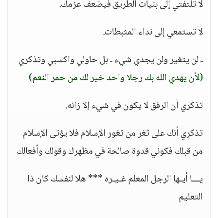
لا تلتفتي إلى بنيات الطريق فيضعف عزمك.
لا تستمعي إلى نداء المثبطات.
ـ لن يتغير ولن يجدي شيء ـ بل حاولي واكسبي وتذكري
(لأن يهدي الله بك رجلا واحد خير لك من حمر النعم)
تذكري أن الرفق لا يكون في شيء إلا زانه.
تذكري أنك على ثغر من ثغور الإسلام فلا يؤتى الإسلام
من قبلك فكوني قدوة صالحة في مظهرك وقولك وأفعالك
يـــا أيـها الرجل المعلم غـيـره *** هلا لنفسك كان ذا
التعليم