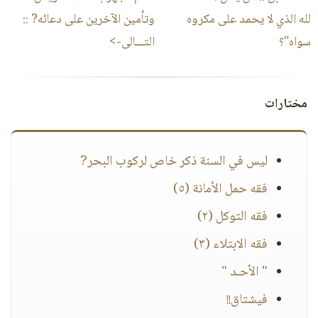
لله الذي لا يحمد على مكروه
وتأمين الآخرين على دعائه?
::
سواه"؟
التـــالى->
مختارات
ليس في السنة ذكر خاص لركوب البحر?
فقه حمل الأمانة (٥)
فقه التوكل (٢)
فقه الابتلاء (٣)
" الأحـد "
فيشتاق!!