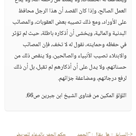
ويضاعف له الحسنات، ولا يقنط من رحمة الله، ولا يدع
العمل الصالح، وإذا كان القصد أن هذا الرجل محافظ
على الأوراد، ومع ذلك تصيبه بعض العقوبات، والمصائب
البدنية والمالية، ويخشى أن أذكاره باطلة، حيث لم تؤثر
في حفظه وحمايته، نقول له لا تخف، فإن المصائب
والابتلاء تصيب الأنبياء والصالحين، ولا ينقص ذلك من
حسناتهم، ولا يدل على أن أذكارهم لم تقبل، بل أن ذلك
لرفع درجاتهم، ومضاعفة جزائهم.
اللؤلؤ المكين من فتاوى الشيخ ابن جبرين ص66.
<-السـابق ::
هل يقال : "الحمد
حكم الجهر بالدعاء للمريض