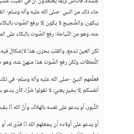
جسدَه، فالناس لربما يعتقدون أنَّ في الميت غشيةً، ي
جاء ذلك من النبي -صلى الله عليه وآله وسلم- انقط
يبكون، والضَّجيج لا يكون إلا برفع الصَّوت بالبكا
عنه، وهو من النِّياحة: رفع الصَّوت بالبكاء على ال
لكن العينَ تدمع، والقلبَ يحزن، هذا لاإشكالَ في
اللَّحظات، ولكن رفع الصَّوت هذا منهيٌّ عنه، وهو
فعلَّمهم النبيُّ -صلى الله عليه وآله وسلم- في تلك
أنفسكم إلا بخيرٍ يعني: لا تقولوا شرًّا، كأن يدعو 
الثُّبور، أو يدعو على نفسه بالهلاك، وأنَّ الله  يقبض روحَه، ومن نحو هذا، فهذا كلّه لا يجوز.
أو يدعو على أولاد