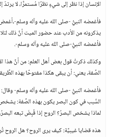
الإنسان إذا نظر إلى شيءٍ نظرًا مُستمرًّا، لا يرت
فأغمضه النبيُّ -صلى الله عليه وآله وسلم-،أغمض عي
يذكرونه من الأدب عند حضور الميت أنَّ ذلك لئل
فأغمضه النبيُّ-صلى الله عليه وآله وسلم-.
وكذلك ذكرتُ قول بعض أهل العلم: من أنَّ هذا الإ
الصِّفة، يعني: أن يبقى هكذا مفتوحًا بهذه الطَّريقة
فأغمضه النبيُّ -صلى الله عليه وآله وسلم- وقال: إنَّ
السَّبب في كون البصر يكون بهذه الصِّفة: يشخص، يقو
لماذا يشخص البصرُ؟ الروح إذا قُبِضَ تبعه البصرُ،
هذه قضايا غيبيَّة: كيف يرى الروح؟ هل الروح تُ