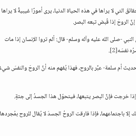
قَ التي لا يراها في هذه الحياة الدنيا، يرى أمورًا غيبيةً لا يراها ا
نَّ الروحَ إذا قُبض تبعه البصر.
ديث أبي هريرة :أنَّ النبي -صلى الله عليه وآله وسلم- قال: ألم تروا الإنسان إذا مات
ُه نفسَه
[2]
.
ديث أم سلمة- عبَّر بالروح، فهذا يُفهم منه أنَّ الروحَ والنفسَ شيءٌ
ذا خرجت فإنَّ البصر يتبعها، فيتحوّل هذا الجسدُ إلى جثةٍ.
إلا باجتماعهما، فإذا فارقت الروحُ الجسدَ لا يُقال للروح بمُجردها: