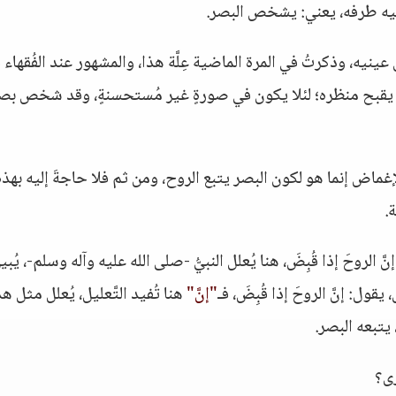
دّ إليه طرفه، يعني: يشخص البصر.
نيه، وذكرتُ في المرة الماضية عِلَّة هذا، والمشهور عند الفُقهاء 
ا يقبح منظره؛ لئلا يكون في صورةٍ غير مُستحسنةٍ، وقد شخص بص
غماض إنما هو لكون البصر يتبع الروح، ومن ثم فلا حاجةَ إليه بهذه
.
 الروحَ إذا قُبِضَ، هنا يُعلل النبيُّ -صلى الله عليه وآله وسلم-، يُبي
ل: إنَّ الروحَ إذا قُبِضَ، فـ
"إنَّ"
هنا تُفيد التَّعليل، يُعلل مثل هذ
 يتبعه البصر.
رى؟