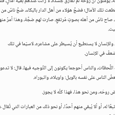
ُؤمِّلون أنَّ روحَه لم تُفارق جسدَه، لا زالت عندهم بقية آمالٍ، فلمَّ
عت تلك الآمال؛ فضجَّ هؤلاء من أهل الدار بالبكاء، ضجَّ ناسٌ من 
ء، صاح ناسٌ من أهله بصوتٍ مُرتفعٍ، صارت لهم ضجَّة، وهذا أمرٌ منهي
ميت.
ه، والإنسان لا يستطيع أن يُسيطر على مشاعره، لاسيّما في تلك
 ضعفٌ في الإنسان.
 اللَّحظات، والناس أحوجما يكونون إلى التَّوجيه فيها، قال: لا تدعو
بعضُ الناس على نفسه بالويل: واويلاه، واثبوراه.
ه أن يجعلهم الله  فدًى له، أو تبعًا له، أو ألا يُبقي منهم أحدًا، أو نحو ذلك من العبارات التي تُقا