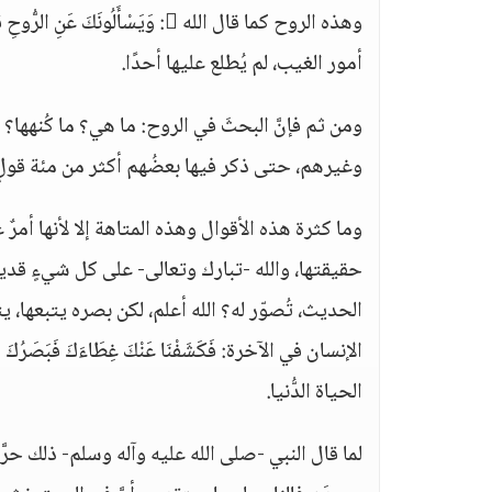
وهذه الروح كما قال الله : وَيَسْأَلُونَكَ عَنِ الرُّوحِ قُلِ الرُّوحُ مِنْ أَمْرِ رَبِّي
أمور الغيب، لم يُطلع عليها أحدًا.
ومن ثم فإنَّ البحثَ في الروح: ما هي؟ ما كُنهها؟
وغيرهم، حتى ذكر فيها بعضُهم أكثر من مئة قولٍ:
وما كثرة هذه الأقوال وهذه المتاهة إلا لأنها أمرٌ
حقيقتها، والله -تبارك وتعالى- على كل شيءٍ قدير
الحديث، تُصوّر له؟ الله أعلم، لكن بصره يتبعها، 
الإنسان في الآخرة: فَكَشَفْنَا عَنْكَ غِطَاءَكَ فَبَصَرُكَ الْ
الحياة الدُّنيا.