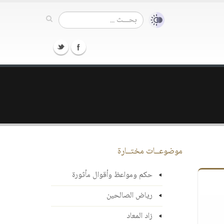
موضوعــات مختــارة
حكم ومواعظ وأقوال مأثورة
رياض الصالحين
زاد المعاد