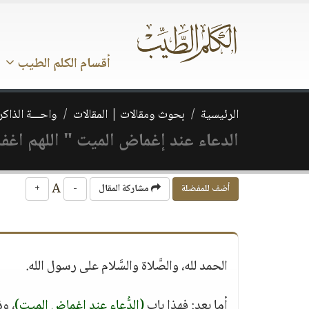
أقسام الكلم الطيب
الرئيسية
بحوث ومقالات | المقالات
واحـــة الذاكر
الدعاء عند إغماض الميت " اللهم اغفر
A
أضف للمفضلة
مشاركة المقال
-
+
الحمد لله، والصَّلاة والسَّلام على رسول الله.
أما بعد: فهذا باب
(الدُّعاء عند إغماض الميت)
، وذ