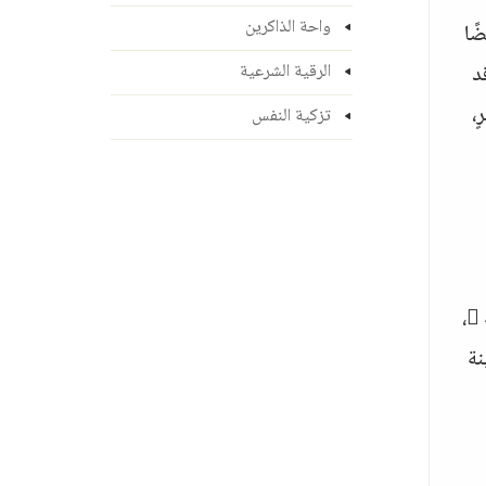
واحة الذاكرين
ًا
د
الرقية الشرعية
،
تزكية النفس
، وهو زوجها، وقد ذكرتُ طرفًا من خبره وسيرته ،
نة