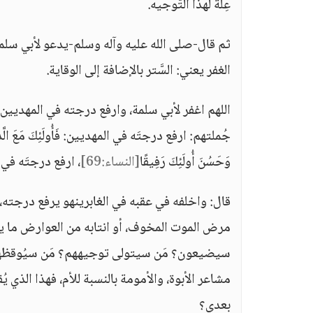
عِلَّة لهذا التَّوجيه.
الغفر يعني: السَّتر بالإضافة إلى الوقاية.
جُملتهم: ارفع درجتَه في المهديين: فَأُولَئِكَ مَعَ الَّذِينَ أَنْعَ
وَحَسُنَ أُولَئِكَ رَفِيقًا
[النساء:69]
، ارفع درجتَه في 
قال: واخلفه في عقبه في الغابرينهو يرفع درجته، ه
مرض الموت المخوف، أو انتابه من العوارض ما ينتا
سيضيعون؟ مَن سيتولى توجيههم؟ مَن سيُوقظهم ل
مشاعر الأبوة، والأمومة بالنسبة للأم، فهذا الذي ي
بعدي؟