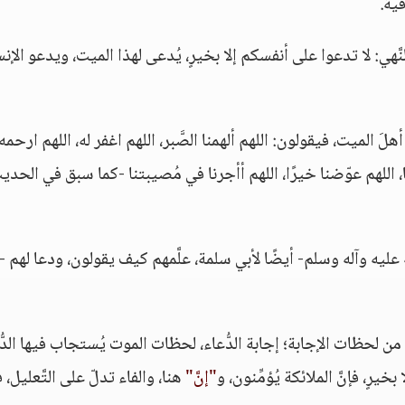
ية.
َهي: لا تدعوا على أنفسكم إلا بخيرٍ، يُدعى لهذا الميت، ويدعو الإنس
لَ الميت، فيقولون: اللهم ألهمنا الصَّبر، اللهم اغفر له، اللهم ارحمه،
وبنا، اللهم عوّضنا خيرًا، اللهم أأجرنا في مُصيبتنا -كما سبق في الحدي
ه عليه وآله وسلم- أيضًا لأبي سلمة، علَّمهم كيف يقولون، ودعا لهم -
هذه من لحظات الإجابة؛ إجابة الدُّعاء، لحظات الموت يُستجاب فيها الدُّ
يرٍ، فإنَّ الملائكة يُؤمِّنون، و
"إنَّ"
هنا، والفاء تدلّ على التَّعليل، 