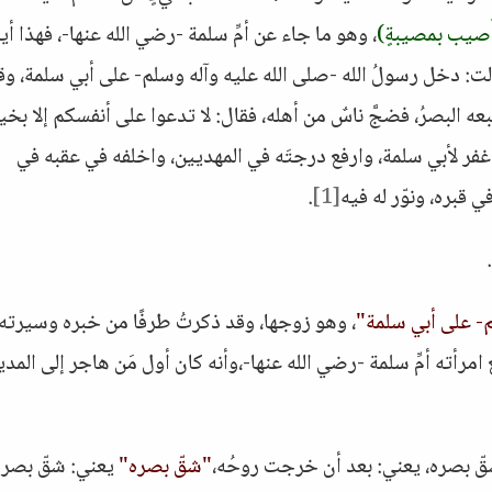
أُصيب بمصيبةٍ)
، وهو ما جاء عن أمِّ سلمة -رضي الله عنها-، فهذا أيض
لت: دخل رسولُ الله -صلى الله عليه وآله وسلم- على أبي سلمة، وق
بعه البصرُ، فضجَّ ناسٌ من أهله، فقال: لا تدعوا على أنفسكم إلا بخيرٍ
هم اغفر لأبي سلمة، وارفع درجتَه في المهديين، واخلفه في عقبه في
ي قبره، ونوّر له فيه
[1]
.
.
م- على أبي سلمة"
 امرأته أمِّ سلمة -رضي الله عنها-،وأنه كان أول مَن هاجر إلى المدي
ّ بصره، يعني: بعد أن خرجت روحُه،
"شقّ بصره"
يعني: شقّ بصر