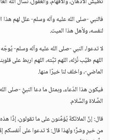
تطيش الأذهان، والأفهام، والعقول، نسأل الله العاف
فالنبي -صلى الله عليه وآله وسلم- علل لهم هذا النّ
لنفسه، ولأهل هذا الميت.
لا تدعوا، النبي -صلى الله عليه وآله وسلم- يُوجّه أه
اللهم طيِّب نُزله، اللهم ثبِّته، اللهم اربط على قل
الماضي-، واخلف لنا خيرًا منها.
فيكون هذا الدّعاء، وبمثل ما دعا النبيُّ -صلى الل
الصَّلاة والسَّلام.
قال: إنَّ الملائكةَ يُؤمِّنون على ما تقولون، إذًا 
من خيرٍ وشرٍّ؛ ولهذا قال: لا تدعوا على أنفسكم إلا بخ