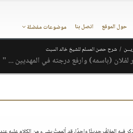
حول الموقع
اتصل بنا
موضوعات مفضلة
يـــن
شرح حصن المسلم للشيخ خالد السبت
 لفلان (باسمه) وارفع درجته في المهديين ... "
كر فيه المؤلفُ حديثًا واحدًا، قد ألممتُ بشيءٍ من الكلام عليه عند