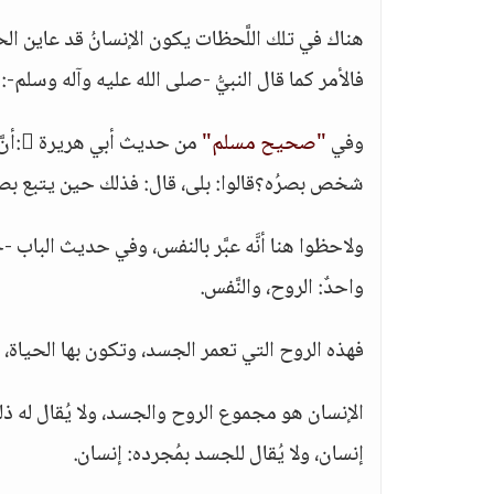
هناك في تلك اللَّحظات يكون الإنسانُ قد عاين الحقائ
فالأمر كما قال النبيُّ -صلى الله عليه وآله وسلم-: إ
وفي
"صحيح مسلم"
من ح
شخص بصرُه؟قالوا: بلى، قال: فذلك حين يتبع بصر
ولاحظوا هنا أنَّه عبَّر بالنفس، وفي حديث الباب -ح
واحدٌ: الروح، والنَّفس.
فهذه الروح التي تعمر الجسد، وتكون بها الحياة، إ
الإنسان هو مجموع الروح والجسد، ولا يُقال له ذلك 
إنسان، ولا يُقال للجسد بمُجرده: إنسان.