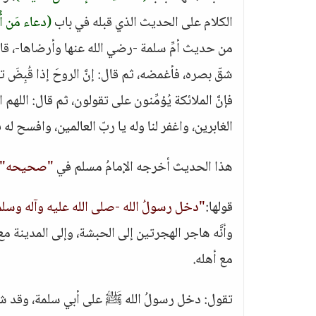
الكلام على الحديث الذي قبله في باب
(دعاء مَن 
من حديث أمِّ سلمة -رضي الله عنها وأرضاها-، قا
شقّ بصره، فأغمضه، ثم قال: إنَّ الروحَ إذا قُبِضَ ت
فإنَّ الملائكة يُؤمِّنون على تقولون، ثم قال: الل
الغابرين، واغفر لنا وله يا ربّ العالمين، وافسح له ف
هذا الحديث أخرجه الإمامُ مسلم في
"صحيحه"
قولها:
"دخل رسولُ الله -صلى الله عليه وآله وسل
وأنَّه هاجر الهجرتين إلى الحبشة، وإلى المدينة مع
مع أهله.
تقول: دخل رسولُ الله ﷺ على أبي سلمة، وقد شق