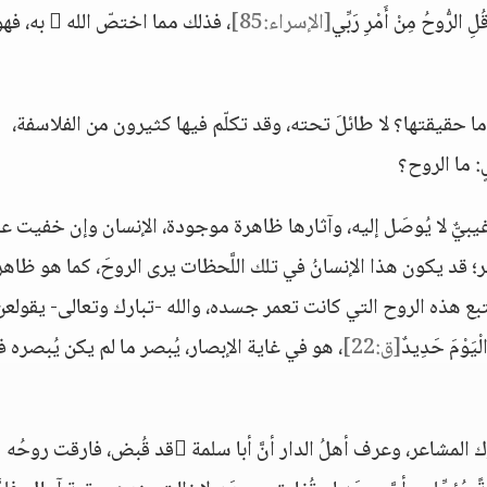
[الإسراء:85]
، فذلك مما اختصّ الله
 ما حقيقتها؟ لا طائلَ تحته، وقد تكلّم فيها كثيرون من الفلاسفة،
 ما الروح؟
 غيبيٌّ لا يُوصَل إليه، وآثارها ظاهرة موجودة، الإنسان وإن خفيت ع
؛ قد يكون هذا الإنسانُ في تلك اللَّحظات يرى الروحَ، كما هو ظاهر
يتبع هذه الروح التي كانت تعمر جسده، والله -تبارك وتعالى- يقولعن
يَوْمَ حَدِيدٌ
[ق:22]
، هو في غاية الإبصار، يُبصر ما لم يكن يُبصره 
لما قال النبي -صلى الله عليه وآله وسلم- ذلك حرَّك المشاعر، وعرف أهلُ الدار أنَّ أبا سلمة قد قُبض، فارقت روحُه