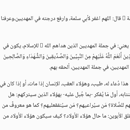
ثم قال-صلى الله عليه وآله وسلم-يدعو لأبي سلمة  قال: اللهم اغفر لأبي سلمة، وارفع درجته في المهديين،وعرفنا 
اللهم اغفر لأبي سلمة، وارفع درجته في المهديين يعني: في جملة المهديين الذين هداهم الله  للإسلام، يكون في
مَ اللَّهُ عَلَيْهِمْ مِنَ النَّبِيِّينَ وَالصِّدِّيقِينَ وَالشُّهَدَاءِ وَالصَّالِحِينَ
المهديين، في جملة المهديين، ألحقه بهم.
ذا دُعاء له، طيب، وهؤلاء العقب، الإنسان إذا مات، أو إذا كان في
به، أول مَا يُفكر -بما جُبل عليه- بهؤلاء الذين سيتركهم: هل
لصَّلاة؟ مَن سيُراعيهم؟ مَن سيُنفقعليهم؟ كما هو معروفٌ من
ُقلق الأبوين: ما حال هؤلاء الأولاد؟ كيف سيكون هؤلاء الأولاد من