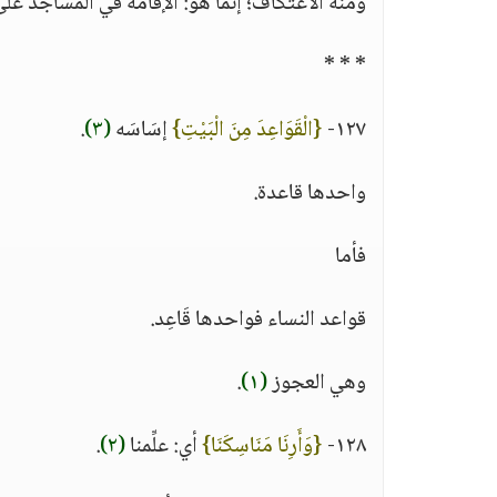
ومنه الاعتكاف؛ إنما هو: الإقامة في المساجد على 
* * *
١٢٧-
{الْقَوَاعِدَ مِنَ الْبَيْتِ}
إسَاسَه
(٣)
.
واحدها قاعدة.
فأما
قواعد النساء فواحدها قَاعِد.
وهي العجوز
(١)
.
١٢٨-
{وَأَرِنَا مَنَاسِكَنَا}
أي: علِّمنا
(٢)
.