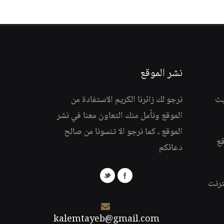
نشر الموقع
يث
نرجو لك زائرنا الكريم الاستفادة من
الموقع ونأمل منك التعاون معنا في نشر
الموقع ، كما نرجو الا تنسونا من صالح
قع
دعائكم
ترنت
kalemtayeb@gmail.com