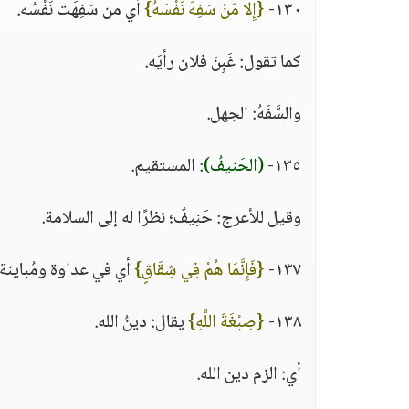
١٣٠-
{إِلا مَنْ سَفِهَ نَفْسَهُ}
أي من سَفِهَت نَفْسُه.
كما تقول: غَبِنَ فلان رأيَه.
والسَّفَهُ: الجهل.
١٣٥-
(الحَنيفُ)
: المستقيم.
وقيل للأعرج: حَنِيفٌ؛ نظرًا له إلى السلامة.
١٣٧-
{فَإِنَّمَا هُمْ فِي شِقَاقٍ}
أي في عداوة ومُباينة.
١٣٨-
{صِبْغَةَ اللَّهِ}
يقال: دينُ الله.
أي: الزم دين الله.