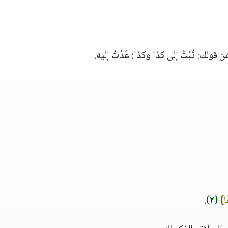
من قولك: ثُبْتُ إلى كذا وكذا: عُدْتُ إليه.
ًا}
(٢)
.