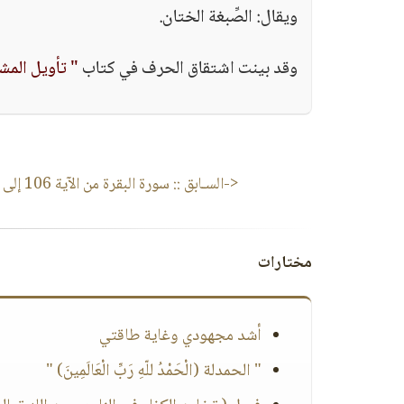
ويقال: الصِّبغة الختان.
وقد بينت اشتقاق الحرف في كتاب
" تأويل المش
<-السـابق ::
سورة البقرة من الآية 106 إلى الآية 123
مختارات
أشد مجهودي وغاية طاقتي
" الحمدلة (الْحَمْدُ للّهِ رَبِّ الْعَالَمِينَ) "