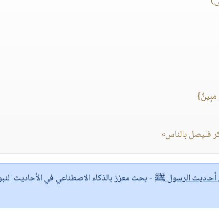
ى)
ٌ مبِينٌ}
بكر فليصل بالناس»
ى أحاديث الرسول ﷺ
- بحث معزز بالذكاء الاصطناعي في الأحاديث النبو