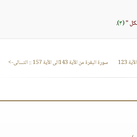
كل "
(٣)
.
سورة البقرة من الآية 143الى الآية 157
:: التـــالى->