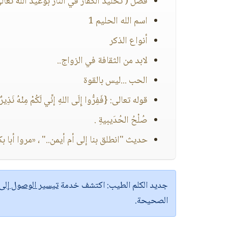
فصل ( تخليد الكفار في النار بوعيد الله تعال
اسم الله الحليم 1
أنواع الذكر
لابد من الثقافة في الزواج..
الحب ...ليس بالقوة
قوله تعالى: {فَفِرُّوا إِلَى اللهِ إنِّي لَكُمْ مِنْهُ نَذِير
صُلْحُ الحُدَيبيةِ .
حديث "انطلق بنا إلى أم أيمن.." ، «مروا أبا 
جديد الكلم الطيب:
اكتشف خدمة
تيسير الوصول إل
الصحيحة.