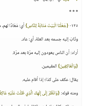
* * *
١٢٥-
{جَعَلْنَا الْبَيْتَ مَثَابَةً لِلنَّاسِ}
أي: مَعَادًا لهم، 
وثَابَ إليه جسمه بعد العلة، أي: عاد.
أراد: أن الناس يعودون إليه مرّة بعد مرّة.
{وَالْعَاكِفِينَ}
المقيمين.
يقال: عكف على كذا؛ إذا أقام عليه.
ومنه قوله:
{وَانْظُرْ إِلَى إِلَهِكَ الَّذِي ظَلْتَ عَلَيْهِ عَاكِف