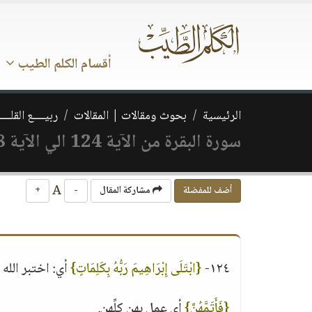
أقسام الكلم الطيب
الرئيسية
بحوث ومقالات | المقالات
ربيــــع القلـــ
سورة البقرة من الآية 124 الي الآية 138
A
أضف للمفضلة
مشاركة المقال
-
+
١٢٤-
{ابْتَلَى إِبْرَاهِيمَ رَبُّهُ بِكَلِمَاتٍ}
أي: اختبر الله إب
{فَأَتَمَّهُنَّ}
أي عمِل بهن كلِّهن.