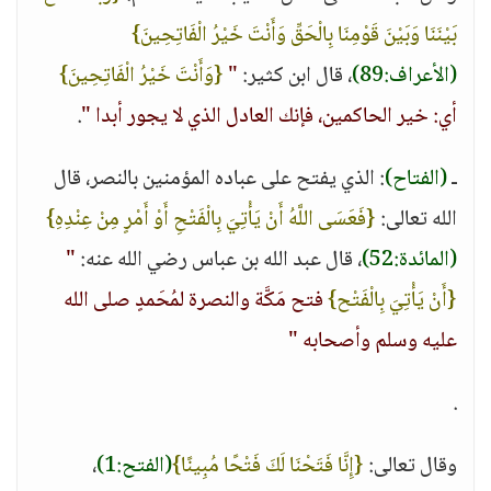
بَيْنَنَا وَبَيْنَ قَوْمِنَا بِالْحَقِّ وَأَنْتَ خَيْرُ الْفَاتِحِينَ}
(الأعراف:89)
، قال ابن كثير:
"
{وَأَنْتَ خَيْرُ الْفَاتِحِينَ}
أي: خير الحاكمين، فإنك العادل الذي لا يجور أبدا "
.
ـ
(الفتاح)
: الذي يفتح على عباده المؤمنين بالنصر، قال
الله تعالى:
{فَعَسَى اللَّهُ أَنْ يَأْتِيَ بِالْفَتْحِ أَوْ أَمْرٍ مِنْ عِنْدِهِ}
(المائدة:52)
، قال عبد الله بن عباس رضي الله عنه:
"
{أَنْ يَأْتِيَ بِالْفَتْح}
فتح مَكَّة والنصرة لمُحَمدٍ صلى الله
عليه وسلم وأصحابه "
.
وقال تعالى:
{إِنَّا فَتَحْنَا لَكَ فَتْحًا مُبِينًا}
(الفتح:1)
،