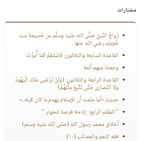
مختارات
زَواجُ النَّبيِّ صلَّى الله عَليهِ وسلَّم من خَديجةَ بنتِ
خُويلدٍ رضِي الله عنها .
القاعدة السابعة والثلاثون: فَاسْتَقِمْ كَمَا أُمِرْتَ
وجعلنا منهم أئمة
القاعدة الرابعة والثلاثون: (وَلَنْ تَرْضَى عَنْكَ الْيَهُودُ
وَلَا النَّصَارَى حَتَّى تَتَّبِعَ مِلَّتَهُمْ)
حديث «أما علمت أن الإسلام يهدم ما كان قبله..»
" المَعْلم الرابع : إتاحة فرصة للحوار "
أخلاق محمد رسول الله (صلى الله عليه وسلم)
فقه النعم والمصائب (١٠)