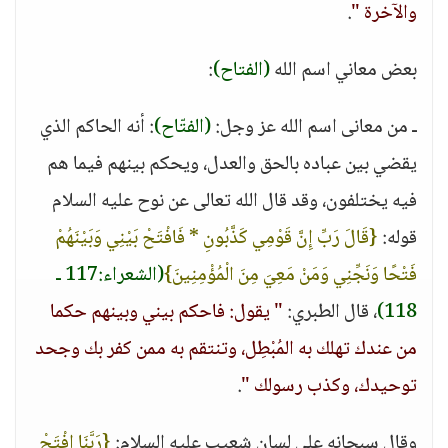
والآخرة "
.
بعض معاني اسم الله
(الفتاح)
:
ـ من معانى اسم الله عز وجل:
(الفتّاح)
: أنه الحاكم الذي
يقضي بين عباده بالحق والعدل، ويحكم بينهم فيما هم
فيه يختلفون، وقد قال الله تعالى عن نوح عليه السلام
قوله:
{قَالَ رَبِّ إِنَّ قَوْمِي كَذَّبُونِ * فَافْتَحْ بَيْنِي وَبَيْنَهُمْ
فَتْحًا وَنَجِّنِي وَمَنْ مَعِيَ مِنَ الْمُؤْمِنِينَ}
(الشعراء:117 ـ
118)
، قال الطبري:
" يقول: فاحكم بيني وبينهم حكما
من عندك تهلك به المُبْطِل، وتنتقم به ممن كفر بك وجحد
توحيدك، وكذب رسولك "
.
وقال سبحانه على لسان شعيب عليه السلام:
{رَبَّنَا افْتَحْ