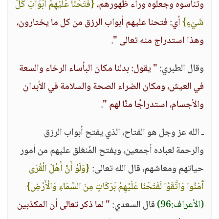
وتناسوه وجعلوه وراء ظهورهم،
{فَتَحْنَا عَلَيْهِمْ أَبْوَابَ كُلِّ
شَيْءٍ}
أي: فتحنا عليهم أبواب الرزق من كل ما يختارون،
وهذا استدراج منه تعالى "
.
وقال الطبري:
" يقول: بدلنا مكان البأساء الرخاء والسعة
في العيش، ومكان الضراء الصحة والسلامة في الأبدان
والأجسام، استدراجًا منَّا لهم "
.
ـ الله عز وجل هو الفتاح، الذي يفتح أبواب الرزق
والرحمة لعباده أجمعين، ويفتح المُنغلق عليهم من أمور
حياتهم ومعاشهم، قال الله تعالى:
{وَلَوْ أَنَّ أَهْلَ الْقُرَى
آَمَنُوا وَاتَّقَوْا لَفَتَحْنَا عَلَيْهِمْ بَرَكَاتٍ مِنَ السَّمَاءِ وَالْأَرْضِ}
(الأعراف:96)
قال السعدي:
" لما ذكر تعالى أن المكذبين