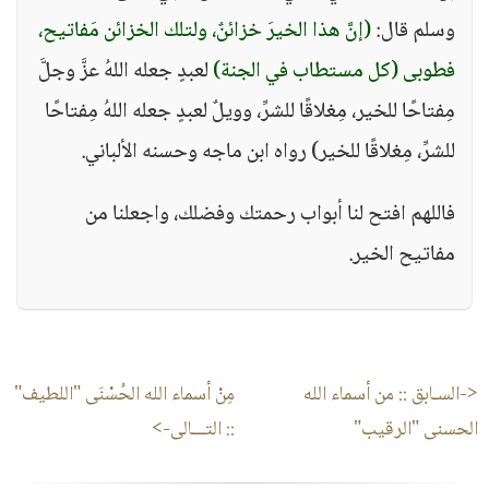
وسلم قال:
(إنَّ هذا الخيرَ خزائنٌ، ولتلك الخزائن مَفاتيح،
فطوبى (كل مستطاب في الجنة)
لعبدٍ جعله اللهُ عزَّ وجلَّ
مِفتاحًا للخير، مِغلاقًا للشرِّ، وويلٌ لعبدٍ جعله اللهُ مِفتاحًا
للشرِّ، مِغلاقًا للخير) رواه ابن ماجه وحسنه الألباني.
فاللهم افتح لنا أبواب رحمتك وفضلك، واجعلنا من
مفاتيح الخير.
<-السـابق ::
من أسماء الله
مِنْ أسماء الله الحُسْنَى "اللطيف"
الحسنى "الرقيب"
:: التـــالى->