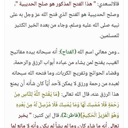
قالالسعدي:
" هذا الفتح المذكور هو صلح الحديبية "
،
وصلح الحديبية هو الفتح الذي فتح الله عز وجل به على
نبيه صلى الله عليه وسلم، وجاء من بعده الخير الكثير
للمسلمين.
ـ ومن معاني اسم الله
(الفتاح)
: أنه سبحانه بيده مفاتيح
الغيب، يفتح لمن يشاء من عباده أبواب الرزق والرحمة،
وقضاء الحوائج وتفريج الكربات، وما فتحه الله سبحانه
لعبده من رحمة ورزق لا يمكن لأحد أيّاً كان شأنه أن يمنع
هذا الرزق عنه، قال الله تعالى:
{مَا يَفْتَحِ اللَّهُ لِلنَّاسِ مِنْ
رَحْمَةٍ فَلَا مُمْسِكَ لَهَا وَمَا يُمْسِكْ فَلَا مُرْسِلَ لَهُ مِنْ بَعْدِهِ
وَهُوَ الْعَزِيزُ الْحَكِيمُ}
(فاطر:2)
، قال ابن كثير:
" يخبر
تعالى أنه ما شاء كان، وما لم يشأ لم يكن، وأنه لا مانع لما