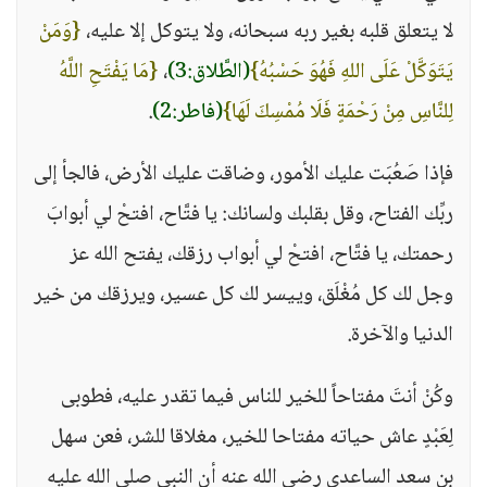
لا يتعلق قلبه بغير ربه سبحانه، ولا يتوكل إلا عليه،
{وَمَنْ
يَتَوَكَّلْ عَلَى اللهِ فَهُوَ حَسْبُهُ}
(الطَّلاق:3)
،
{مَا يَفْتَحِ اللَّهُ
لِلنَّاسِ مِنْ رَحْمَةٍ فَلَا مُمْسِكَ لَهَا}
(فاطر:2)
.
فإذا صَعُبَت عليك الأمور، وضاقت عليك الأرض، فالجأ إلى
ربِّك الفتاح، وقل بقلبك ولسانك: يا فتَّاح، افتحْ لي أبوابَ
رحمتك، يا فتَّاح، افتحْ لي أبواب رزقك، يفتح الله عز
وجل لك كل مُغْلَق، وييسر لك كل عسير، ويرزقك من خير
الدنيا والآخرة.
وكُنْ أنتَ مفتاحاً للخير للناس فيما تقدر عليه، فطوبى
لِعَبْدٍ عاش حياته مفتاحا للخير، مغلاقا للشر، فعن سهل
بن سعد الساعدي رضي الله عنه أن النبي صلى الله عليه