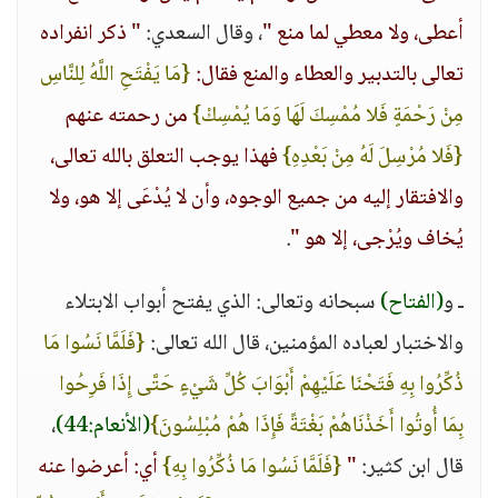
أعطى، ولا معطي لما منع "
، وقال السعدي:
" ذكر انفراده
تعالى بالتدبير والعطاء والمنع فقال:
{مَا يَفْتَحِ اللَّهُ لِلنَّاسِ
مِنْ رَحْمَةٍ فَلا مُمْسِكَ لَهَا وَمَا يُمْسِكْ}
من رحمته عنهم
{فَلا مُرْسِلَ لَهُ مِنْ بَعْدِهِ}
فهذا يوجب التعلق بالله تعالى،
والافتقار إليه من جميع الوجوه، وأن لا يُدْعَى إلا هو، ولا
يُخاف ويُرْجى، إلا هو "
.
ـ و
(الفتاح)
سبحانه وتعالى: الذي يفتح أبواب الابتلاء
والاختبار لعباده المؤمنين، قال الله تعالى:
{فَلَمَّا نَسُوا مَا
ذُكِّرُوا بِهِ فَتَحْنَا عَلَيْهِمْ أَبْوَابَ كُلِّ شَيْءٍ حَتَّى إِذَا فَرِحُوا
بِمَا أُوتُوا أَخَذْنَاهُمْ بَغْتَةً فَإِذَا هُمْ مُبْلِسُونَ}
(الأنعام:44)
،
قال ابن كثير:
"
{فَلَمَّا نَسُوا مَا ذُكِّرُوا بِهِ}
أي: أعرضوا عنه