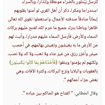
للرسل يُبْتلون بالضراء موعظة وإنذارا، وبالسراء
استدراجا ومكرا، ذكر أن أهل القرى، لو آمنوا بقلوبهم
إيماناً صادقاً صدقته الأعمال، واستعملوا تقوى الله تعالى
ظاهرا وباطنا بترك جميع ما حرم الله، لفتح عليهم بركات
السماء والأرض، فأرسل السماء عليهم مدرارا، وأنبت لهم
من الأرض ما به يعيشون وتعيش بهائمهم، في أخصب
عيش وأغزر رزق، من غير عناء ولا تعب، ولا كد ولا نصب،
ولكنهم لم يؤمنوا ويتقوا
{فَأَخَذْنَاهُمْ بِمَا كَانُوا يَكْسِبُونَ}
بالعقوبات والبلايا ونزع البركات، وكثرة الآفات، وهي
بعض جزاء أعمالهم "
.
وقال الخطابي:
" الفتاح هو الحاكم بين عباده "
.