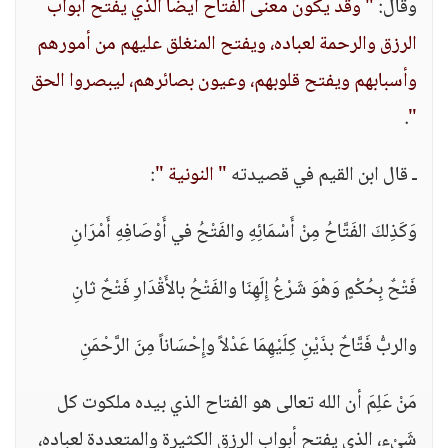
وقال:
" وقد يكون معنى الفتاح أيضاً الذي يفتح أبواب
الرزق والرحمة لعباده، ويفتح المنغلق عليهم من أمورهم
وأسبابهم ويفتح قلوبهم، وعيون بصائرهم، ليبصروا الحق
.
"
ـ قال ابن القيم في قصيدته
" النونية "
:
وَكَذِلكَ الفَتَّاحُ مِنْ أَسْمَائِهِ والفَتْحُ في أَوْصَافِهِ أَمْرَانِ
فَتْحٌ بِحُكْمٍ وَهْوَ شَرْعُ إِلَهِنَا والفَتْحُ بالأَقْدَارِ فَتْحٌ ثانِ
والربُّ فَتَّاحٌ بذَيْنِ كِلَيْهِمَا عَدْلاً وإِحْسَاناً مِنَ الرَّحْمَنِ
مَنْ عَلِمَ أن الله تعالى هو الفتاح الذي بيده ملكوت كل
شَيْء، الذي يفتح أبواب الرزق الكثيرة والمتعددة لعباده،