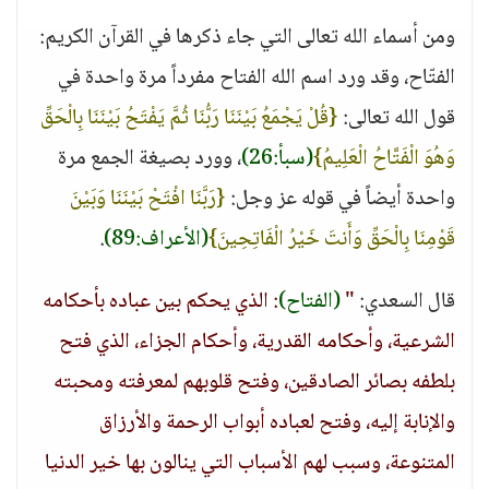
ومن أسماء الله تعالى التي جاء ذكرها في القرآن الكريم:
الفتّاح، وقد ورد اسم الله الفتاح مفرداً مرة واحدة في
قول الله تعالى:
{قُلْ يَجْمَعُ بَيْنَنَا رَبُّنَا ثُمَّ يَفْتَحُ بَيْنَنَا بِالْحَقِّ
وَهُوَ الْفَتَّاحُ الْعَلِيمُ}
(سبأ:26)
، وورد بصيغة الجمع مرة
واحدة أيضاً في قوله عز وجل:
{رَبَّنَا افْتَحْ بَيْنَنَا وَبَيْنَ
قَوْمِنَا بِالْحَقِّ وَأَنتَ خَيْرُ الْفَاتِحِينَ}
(الأعراف:89)
.
قال السعدي:
"
(الفتاح)
: الذي يحكم بين عباده بأحكامه
الشرعية، وأحكامه القدرية، وأحكام الجزاء، الذي فتح
بلطفه بصائر الصادقين، وفتح قلوبهم لمعرفته ومحبته
والإنابة إليه، وفتح لعباده أبواب الرحمة والأرزاق
المتنوعة، وسبب لهم الأسباب التي ينالون بها خير الدنيا